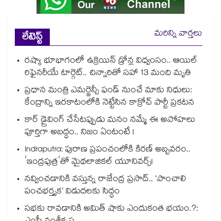
మరిన్ని వార్తలు
లేటెస్ట్
రష్యా భూభాగంలో ఉక్రెయిన్ డ్రోన్ల విధ్వంసం.. ఆయిల్
రిఫైనరీయే టార్గెట్.. చిన్నారితో సహా 13 మంది మృతి
ప్రధాన మంత్రి ఎమర్జెన్సీ ఫండ్ నుంచే మాకు నిధులు:
కేంద్రాన్ని ఇరకాటంలోకి నెట్టేసిన కాక్రోచ్ పార్టీ ప్రకటన
కార్ డ్రైవింగ్ చేసేటప్పుడు మనం నమ్మే ఈ అపోహలు
పూర్తిగా అబద్ధం.. నిజం ఏంటంటే !
Indraputra: పురాణ ప్రపంచంలోకి కిరణ్ అబ్బవరం..
'ఇంద్రపుత్ర'తో మైథలాజికల్ యూనివర్స్!
నవ్వించడానికి వస్తున్న రాజేంద్ర ప్రసాద్.. ‘పాంచాలి
పంచభర్తృక’ విడుదలకు సిద్ధం
సభకు రావడానికి అమిత్ షాకు ఎందుకంత భయం.?: