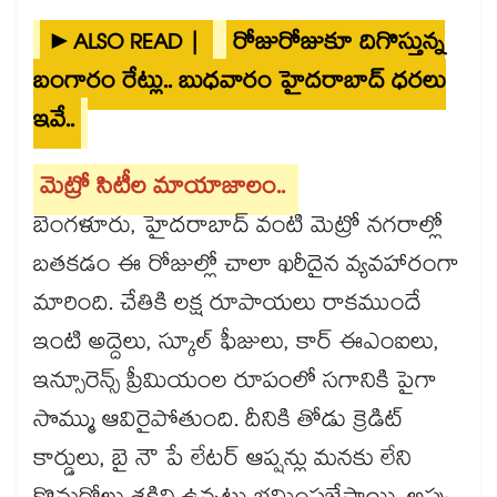
►ALSO READ |
రోజురోజుకూ దిగొస్తున్న
బంగారం రేట్లు.. బుధవారం హైదరాబాద్ ధరలు
ఇవే..
మెట్రో సిటీల మాయాజాలం..
బెంగళూరు, హైదరాబాద్ వంటి మెట్రో నగరాల్లో
బతకడం ఈ రోజుల్లో చాలా ఖరీదైన వ్యవహారంగా
మారింది. చేతికి లక్ష రూపాయలు రాకముందే
ఇంటి అద్దెలు, స్కూల్ ఫీజులు, కార్ ఈఎంఐలు,
ఇన్సూరెన్స్ ప్రీమియంల రూపంలో సగానికి పైగా
సొమ్ము ఆవిరైపోతుంది. దీనికి తోడు క్రెడిట్
కార్డులు, బై నౌ పే లేటర్ ఆప్షన్లు మనకు లేని