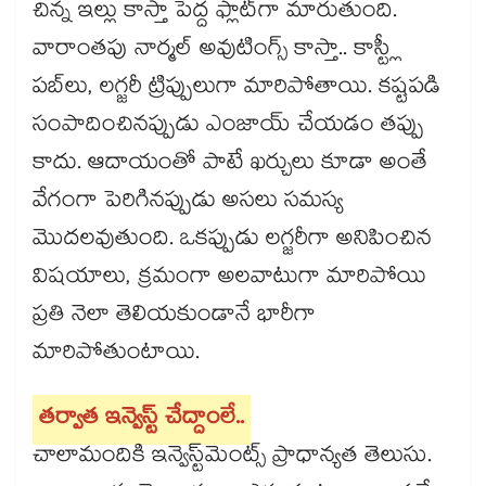
చిన్న ఇల్లు కాస్తా పెద్ద ఫ్లాట్‌గా మారుతుంది.
వారాంతపు నార్మల్ అవుటింగ్స్ కాస్తా.. కాస్ట్లీ
పబ్‌లు, లగ్జరీ ట్రిప్పులుగా మారిపోతాయి. కష్టపడి
సంపాదించినప్పుడు ఎంజాయ్ చేయడం తప్పు
కాదు. ఆదాయంతో పాటే ఖర్చులు కూడా అంతే
వేగంగా పెరిగినప్పుడు అసలు సమస్య
మొదలవుతుంది. ఒకప్పుడు లగ్జరీగా అనిపించిన
విషయాలు, క్రమంగా అలవాటుగా మారిపోయి
ప్రతి నెలా తెలియకుండానే భారీగా
మారిపోతుంటాయి.
తర్వాత ఇన్వెస్ట్ చేద్దాంలే..
చాలామందికి ఇన్వెస్ట్‌మెంట్స్ ప్రాధాన్యత తెలుసు.