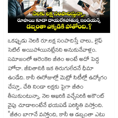
ఒకప్పుడు నెలకి రూ.లక్ష సంపాదిస్తే చాలు.. లైఫ్
సెటిల్ అయిపోయినట్లేనని అనుకునేవాళ్లం.
సమాజంలో ఆరెంకెల జీతం అంటే అదో పెద్ద
హోదా. జీవితానికి ఇక తిరుగులేదనే ధీమా
ఉండేది. కానీ ఈరోజుల్లో మెట్రో సిటీల్లో ఉద్యోగం
చేస్తూ.. చేతి నిండా లక్షకు పైగా జీతం
తీసుకుంటున్నా, నెల ఆఖరికి వచ్చేసరికి అకౌంట్‌
వైపు చూడాలంటేనే భయపడే పరిస్థితి వస్తోంది.
"జీతం బాగానే వస్తోంది, కానీ ఆ డబ్బంతా ఎటు