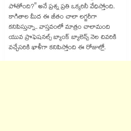
పోతోంది?" అనే ప్రశ్న ప్రతి ఒక్కరినీ వేధిస్తోంది.
కాగితాల మీద ఈ జీతం చాలా లగ్జరీగా
కనిపిస్తున్నా.. వాస్తవంలో మాత్రం చాలామంది
యువ ప్రొఫెషనల్స్ బ్యాంక్ బ్యాలెన్స్ నెల చివరికి
వచ్చేసరికి ఖాళీగా కనిపిస్తోంది ఈ రోజుల్లో.