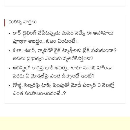
మరిన్ని వార్తలు
కార్ డ్రైవింగ్ చేసేటప్పుడు మనం నమ్మే ఈ అపోహలు
పూర్తిగా అబద్ధం.. నిజం ఏంటంటే !
ఓలా, ఉబర్, ర్యాపిడో బైక్ ట్యాక్సీలకు బ్రేక్ పడుతుందా?
అసలు ప్రభుత్వం ఎందుకు వ్యతిరేకిస్తోంది?
ఆగస్టులో కార్లపై భారీ ఆఫర్లు.. టాటా నుంచి హోండా
వరకు ఏ మోడల్‌పై ఎంత డిస్కౌంట్ ఉంటే?
గోల్డ్, సిల్వర్‌పై టాక్స్ పెంపుతో మోడీ సర్కార్ 3 నెలల్లో
ఎంత సంపాదించిందంటే..?