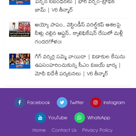
పెన్షన్ నిబంధనలు | భారీ వర్షం-ట్రాఫిక్
జామ్ | V6 తీన్మార్
అయ్యో పాపం.. వెస్టిండీస్ వరల్డ్‌కప్ ఆశలపై
నీళ్లు చల్లిన ఆఫ్ఘన్.. క్వాలిఫికేషన్ రేసులో మళ్లీ
గందరగోళం!
గిగ్ వర్కర్ల సమ్మె వాయిదా | విడాకుల కేసును
ఉపసంహరించుకున్న సీఎం విజయ్ భార్య |
మోదీ విదేశీ పర్యటనలు | V6 తీన్మార్
Facebook
Twitter
Instagram
YouTube
WhatsApp
Home
Contact Us
Privacy Policy