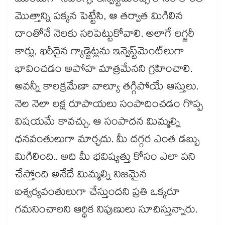
ముందుగా సేవింగ్స్, ఇన్వెస్ట్‌మెంట్స్ కోసం కొంత
మొత్తాన్ని పక్కన పెట్టేసి, ఆ తర్వాత మిగిలిన
దాంతోనే నెలకు సరిపెట్టుకోవాలి. అలాగే లగ్జరీ
కార్లు, ఖరీదైన గ్యాడ్జెట్లను ఇన్వెస్ట్‌మెంట్‌లుగా
భావించడం అపోహ మాత్రమేనని గ్రహించాలి.
అవన్నీ కాలక్రమేణా వాల్యూ తగ్గిపోయే ఆస్తులు.
నెల నెలా లక్ష రూపాయలు సంపాదించడం గొప్ప
విషయమే కావచ్చు. ఆ సంపాదన మిమ్మల్ని
ధనవంతులుగా మార్చదు. మీ దగ్గర ఎంత డబ్బు
మిగిలింది.. అది మీ భవిష్యత్తు కోసం ఎలా పని
చేస్తోంది అనేదే మిమ్మల్ని నిజమైన
ఐశ్వర్యవంతులుగా చేస్తుందని ప్రతి ఒక్కరూ
గమనించాలని ఆర్థిక నిపుణులు సూచిస్తున్నారు.