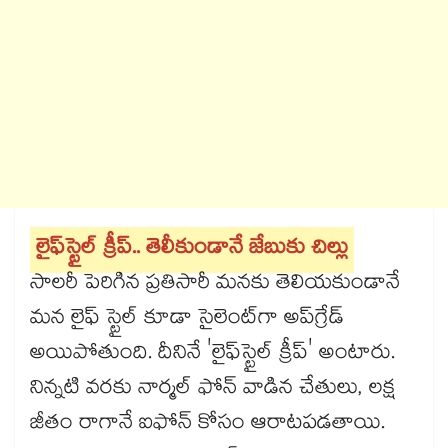
లైఫ్‌స్టైల్ క్రీప్.. తెలీకుండానే జేబుకు చిల్లు
సాలరీ పెరిగిన ప్రతిసారీ మనకు తెలియకుండానే
మన లైఫ్ స్టైల్ కూడా సైలెంట్‌గా అప్‌గ్రేడ్
అయిపోతుంది. దీనినే 'లైఫ్‌స్టైల్ క్రీప్' అంటారు.
నిన్నటి వరకు నార్మల్ ఫోన్ వాడిన చేతులు, లక్ష
జీతం రాగానే ఐఫోన్ కోసం ఆరాటపడతాయి.