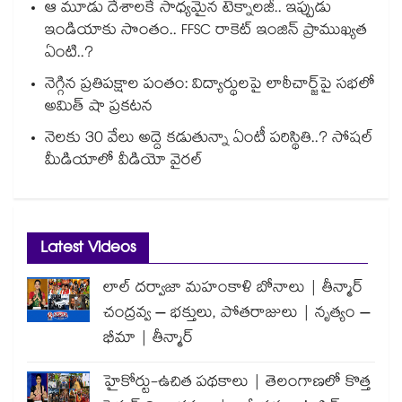
ఆ మూడు దేశాలకే సాధ్యమైన టెక్నాలజీ.. ఇప్పుడు
ఇండియాకు సొంతం.. FFSC రాకెట్ ఇంజిన్ ప్రాముఖ్యత
ఏంటి..?
నెగ్గిన ప్రతిపక్షాల పంతం: విద్యార్థులపై లాఠీచార్జ్‎పై సభలో
అమిత్ షా ప్రకటన
నెలకు 30 వేలు అద్దె కడుతున్నా ఏంటీ పరిస్థితి..? సోషల్
మీడియాలో వీడియో వైరల్
Latest Videos
లాల్ దర్వాజా మహంకాళి బోనాలు | తీన్మార్
చంద్రవ్వ – భక్తులు, పోతరాజులు | నృత్యం –
భీమా | తీన్మార్
హైకోర్టు-ఉచిత పథకాలు | తెలంగాణలో కొత్త