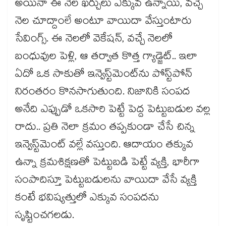
అయినా ఈ నెల ఖర్చులు ఎక్కువ ఉన్నాయి, వచ్చే
నెల చూద్దాంలే అంటూ వాయిదా వేస్తుంటారు
సేవింగ్స్. ఈ నెలలో వెకేషన్, వచ్చే నెలలో
బంధువుల పెళ్లి, ఆ తర్వాత కొత్త గ్యాడ్జెట్.. ఇలా
ఏదో ఒక సాకుతో ఇన్వెస్ట్‌మెంట్‌ను పోస్ట్‌పోన్
నిరంతరం కొనసాగుతుంది. నిజానికి సంపద
అనేది ఎప్పుడో ఒకసారి పెట్టే పెద్ద పెట్టుబడుల వల్ల
రాదు.. ప్రతి నెలా క్రమం తప్పకుండా చేసే చిన్న
ఇన్వెస్ట్‌మెంట్ వల్లే వస్తుంది. ఆదాయం తక్కువ
ఉన్నా క్రమశిక్షణతో పెట్టుబడి పెట్టే వ్యక్తి, భారీగా
సంపాదిస్తూ పెట్టుబడులను వాయిదా వేసే వ్యక్తి
కంటే భవిష్యత్తులో ఎక్కువ సంపదను
సృష్టించగలడు.