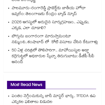
ఎంపీ వంశీకృష్ణ
పాలమూరు-రంగారెడ్డి ప్రాజెక్ట్‎కు జాతీయ హోదా
ఇవ్వలేం: తెలంగాణకు కేంద్రం బ్యాడ్ న్యూస్
2026 ఆగస్టులో అరుదైన సూర్యగ్రహణం.. ఎప్పుడు,
ఎక్కడ, ఎలా చూడాలి?
బొగ్గును బంగారంగా మారుస్తామంటూ
నమ్మించి..శంషాబాద్ లో కోటి వసూలు చేసిన కేటుగాళ్లు
50 ఏళ్ల చరిత్రలో తొలిసారిగా.. మావోయిస్టుల అడ్డా
కర్రెగుట్టలో అధికారుల స్వేచ్ఛా తిరుగుబాటు: డీజీపీ సీవీ
ఆనంద్
Most Read News
పంతం నెగ్గించుకున్న జానీ మాస్టర్ భార్య.. TFTDDA ఉప
ఎన్నికల ఫలితాలు విడుదల