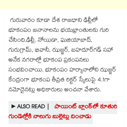
గురువారం కూడా దేశ రాజధాని ఢిల్లీలో
భూకంపం జనానాలను భయభ్రాంతులకు గురి
చేసింది.ఢిల్లీ, నోయిడా, ఘజియాబాద్,
గురుగ్రామ్, భివానీ, ఝజ్జర్, బహదూర్‌గఢ్ సహా
అనేక నగరాల్లో భూకంప ప్రకంపనలు
సంభవించాయి. భూకంపం హర్యానాలోని ఝజ్జర్‌
కేంద్రంగా భూకంప తీవ్రత రిక్టర్‌ స్కేలుపై 4.1గా
నమోదైనట్లు అధికారులు అంచనా వేశారు.
►ALSO READ |
పాయింట్ బ్లాంక్‎లో కూతురి
గుండెల్లోకి నాలుగు బుల్లెట్లు దించాడు