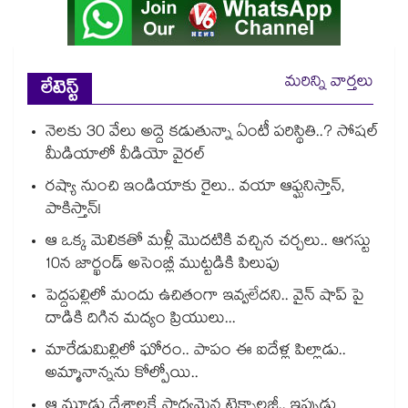
మరిన్ని వార్తలు
లేటెస్ట్
నెలకు 30 వేలు అద్దె కడుతున్నా ఏంటీ పరిస్థితి..? సోషల్
మీడియాలో వీడియో వైరల్
రష్యా నుంచి ఇండియాకు రైలు.. వయా ఆఫ్ఘనిస్తాన్,
పాకిస్తాన్!
ఆ ఒక్క మెలికతో మళ్లీ మొదటికి వచ్చిన చర్చలు.. ఆగస్టు
10న జార్ఖండ్ అసెంబ్లీ ముట్టడికి పిలుపు
పెద్దపల్లిలో మందు ఉచితంగా ఇవ్వలేదని.. వైన్ షాప్ పై
దాడికి దిగిన మద్యం ప్రియులు...
మారేడుమిల్లిలో ఘోరం.. పాపం ఈ ఐదేళ్ల పిల్లాడు..
అమ్మానాన్నను కోల్పోయి..
ఆ మూడు దేశాలకే సాధ్యమైన టెక్నాలజీ.. ఇప్పుడు