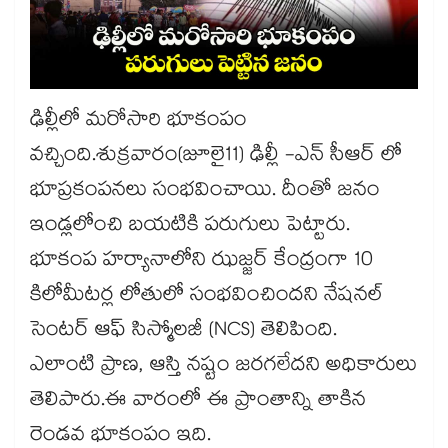
ఢిల్లీలో మరోసారి భూకంపం
వచ్చింది.శుక్రవారం(జూలై11) ఢిల్లీ -ఎన్ సీఆర్ లో
భూప్రకంపనలు సంభవించాయి. దీంతో జనం
ఇండ్లలోంచి బయటికి పరుగులు పెట్టారు.
భూకంప హర్యానాలోని ఝజ్జర్ కేంద్రంగా 10
కిలోమీటర్ల లోతులో సంభవించిందని నేషనల్
సెంటర్ ఆఫ్ సిస్మోలజీ (NCS) తెలిపింది.
ఎలాంటి ప్రాణ, ఆస్తి నష్టం జరగలేదని అధికారులు
తెలిపారు.ఈ వారంలో ఈ ప్రాంతాన్ని తాకిన
రెండవ భూకంపం ఇది.