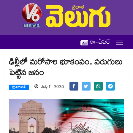
ఈ-పేపర్
ఢిల్లీలో మరోసారి భూకంపం.. పరుగులు
పెట్టిన జనం
July 11, 2025
హైదరాబాద్