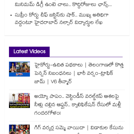
మినిమమ్ డిగ్రీ ఉంటె చాలు.. కొద్దిరోజులు ఛాన్స్...
సుప్రీం కోర్టు చీఫ్ జస్టిస్⁭కు షాక్.. ముఖ్య అతిథిగా
వద్దంటూ హైదరాబాద్ నల్సార్ విద్యార్థుల లేఖ
Latest Videos
హైకోర్టు-ఉచిత పథకాలు | తెలంగాణలో కొత్త
పెన్షన్ నిబంధనలు | భారీ వర్షం-ట్రాఫిక్
జామ్ | V6 తీన్మార్
అయ్యో పాపం.. వెస్టిండీస్ వరల్డ్‌కప్ ఆశలపై
నీళ్లు చల్లిన ఆఫ్ఘన్.. క్వాలిఫికేషన్ రేసులో మళ్లీ
గందరగోళం!
గిగ్ వర్కర్ల సమ్మె వాయిదా | విడాకుల కేసును