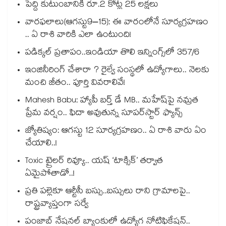
పెద్ది కుటుంబానికి రూ.2 కోట్ల 25 లక్షలు
వారఫలాలు(ఆగస్టు9–15): ఈ వారంలోనే సూర్యగ్రహణం
.. ఏ రాశి వారికి ఎలా ఉంటుంది!
పడిక్కల్‌‌ ప్రతాపం..ఇండియా తొలి ఇన్నింగ్స్‌‌లో 357/6
ఇంజినీరింగ్ చేశారా ? రైల్వే సంస్థలో ఉద్యోగాలు.. నెలకు
మంచి జీతం.. పూర్తి వివరాలివే!
Mahesh Babu: హ్యాపీ బర్త్ డే MB.. మహేష్‌పై నమ్రత
ప్రేమ వర్షం.. ఫిదా అవుతున్న సూపర్‌స్టార్ ఫ్యాన్స్
జ్యోతిష్యం: ఆగస్టు 12 సూర్యగ్రహణం.. ఏ రాశి వారు ఏం
చేయాలి..!
Toxic ట్రైలర్ రివ్యూ.. యష్ ‘టాక్సిక్’ తర్వాత
ఏమైపోతాడో..!
ప్రతి పల్లెకూ ఆర్టీసీ బస్సు..బస్సులు రాని గ్రామాలపై..
రాష్ట్రవ్యాప్తంగా సర్వే
పంజాబ్ నేషనల్ బ్యాంకులో ఉద్యోగ నోటిఫికేషన్..