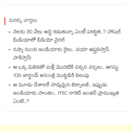
మరిన్ని వార్తలు
నెలకు 30 వేలు అద్దె కడుతున్నా ఏంటీ పరిస్థితి..? సోషల్
మీడియాలో వీడియో వైరల్
రష్యా నుంచి ఇండియాకు రైలు.. వయా ఆఫ్ఘనిస్తాన్,
పాకిస్తాన్!
ఆ ఒక్క మెలికతో మళ్లీ మొదటికి వచ్చిన చర్చలు.. ఆగస్టు
10న జార్ఖండ్ అసెంబ్లీ ముట్టడికి పిలుపు
ఆ మూడు దేశాలకే సాధ్యమైన టెక్నాలజీ.. ఇప్పుడు
ఇండియాకు సొంతం.. FFSC రాకెట్ ఇంజిన్ ప్రాముఖ్యత
ఏంటి..?