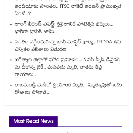
ఇండియాకు సొంతం.. FFSC రాకెట్ ఇంజిన్ ప్రాముఖ్యత
ఏంటి..?
లాంగ్ వీకెండ్ ఎఫెక్ట్: శ్రీశైలానికి పోటెత్తిన భక్తులు...
భారీగా ట్రాఫిక్ జామ్..
పంతం నెగ్గించుకున్న జానీ మాస్టర్ భార్య.. TFTDDA ఉప
ఎన్నికల ఫలితాలు విడుదల
జగిత్యాల జిల్లాలో ఘోర ప్రమాదం... ఓవర్ స్పీడ్ డివైడర్
ను ఢీకొన్న బైక్.. మనవడు మృతి, తాతకు తీవ్ర
గాయాలు..
రాజమండ్రి మెడికో ప్రియాంక మృతి... మృత్యువుతో ఐదు
రోజులు పోరాడి..
Most Read News