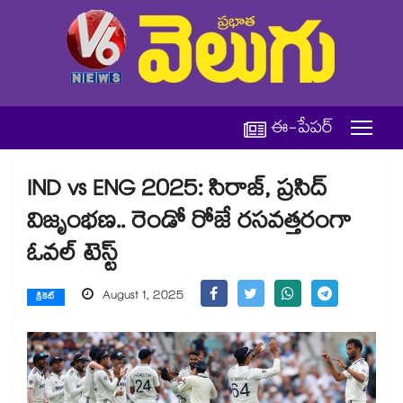
ఈ-పేపర్
IND vs ENG 2025: సిరాజ్, ప్రసిద్
విజృంభణ.. రెండో రోజే రసవత్తరంగా
ఓవల్ టెస్ట్
August 1, 2025
క్రికెట్