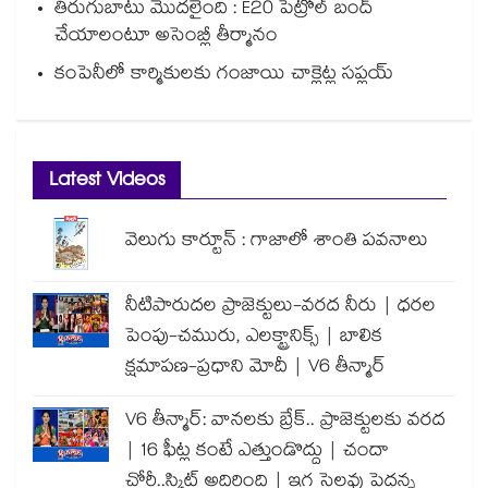
తిరుగుబాటు మొదలైంది : E20 పెట్రోల్ బంద్
చేయాలంటూ అసెంబ్లీ తీర్మానం
కంపెనీలో కార్మికులకు గంజాయి చాక్లెట్ల సప్లయ్
Latest Videos
వెలుగు కార్టూన్ : గాజాలో శాంతి పవనాలు
నీటిపారుదల ప్రాజెక్టులు-వరద నీరు | ధరల
పెంపు-చమురు, ఎలక్ట్రానిక్స్ | బాలిక
క్షమాపణ-ప్రధాని మోదీ | V6 తీన్మార్
V6 తీన్మార్: వానలకు బ్రేక్.. ప్రాజెక్టులకు వరద
| 16 ఫీట్ల కంటే ఎత్తుండొద్దు | చందా
చోరీ..స్కిట్ అదిరింది | ఇగ సెలవు పెద్దన్న