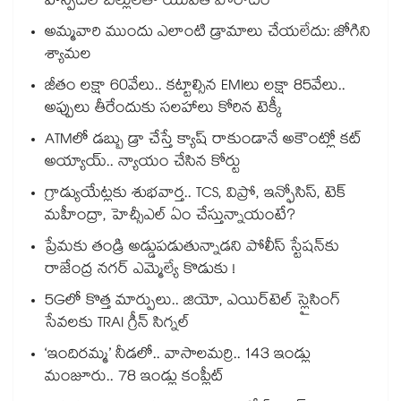
హాస్పిటల్ బిల్లులతో యువతి పోరాటం
అమ్మవారి ముందు ఎలాంటి డ్రామాలు చేయలేదు: జోగిని
శ్యామల
జీతం లక్షా 60వేలు.. కట్టాల్సిన EMIలు లక్షా 85వేలు..
అప్పులు తీరేందుకు సలహాలు కోరిన టెక్కీ
ATMలో డబ్బు డ్రా చేస్తే క్యాష్ రాకుండానే అకౌంట్లో కట్
అయ్యాయ్.. న్యాయం చేసిన కోర్టు
గ్రాడ్యుయేట్లకు శుభవార్త.. TCS, విప్రో, ఇన్ఫోసిస్, టెక్
మహీంద్రా, హెచ్సీఎల్ ఏం చేస్తున్నాయంటే?
ప్రేమకు తండ్రి అడ్డుపడుతున్నాడని పోలీస్ స్టేషన్⁪కు
రాజేంద్ర నగర్ ఎమ్మెల్యే కొడుకు !
5Gలో కొత్త మార్పులు.. జియో, ఎయిర్‌టెల్ స్లైసింగ్
సేవలకు TRAI గ్రీన్ సిగ్నల్
‘ఇందిరమ్మ’ నీడలో.. వాసాలమర్రి.. 143 ఇండ్లు
మంజూరు.. 78 ఇండ్లు కంప్లీట్