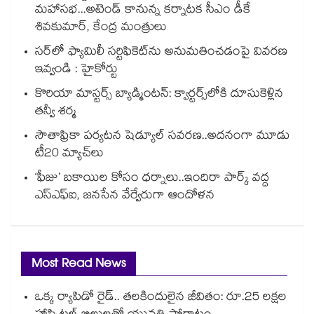
మహాసభ...అటెండ్ కానున్న కర్నాటక సీఎం డీకే
శివకుమార్, కేంద్ర మంత్రులు
సర్‌‌‌‌లో ఫ్యామిలీ సర్టిఫికెట్‌‌ను అనుమతించడంపై వివరణ
ఇవ్వండి : హైకోర్టు
కొరియా మాస్టర్స్ బ్యాడ్మింటన్: క్వార్టర్స్‌లోకి దూసుకెళ్లిన
తన్వీ శర్మ
సౌతాఫ్రికా పర్యటన షెడ్యూల్ సవరణ..అదనంగా మూడు
టీ20 మ్యాచ్‌లు
‘ఫీజు’ బకాయిల కోసం ధర్నాలు..ఇందిరా పార్క్ వద్ద
ఎస్ఎఫ్ఐ, జనసేన వేర్వేరుగా ఆందోళన
Most Read News
ఒక్క ర్యాపిడో రైడ్.. తలకిందులైన జీవితం: రూ.25 లక్షల