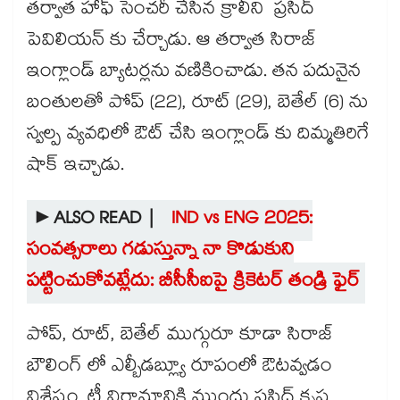
తర్వాత హాఫ్ సెంచరీ చేసిన క్రాలీని ప్రసిద్
పెవిలియన్ కు చేర్చాడు. ఆ తర్వాత సిరాజ్
ఇంగ్లాండ్ బ్యాటర్లను వణికించాడు. తన పదునైన
బంతులతో పోప్ (22), రూట్ (29), బెతేల్ (6) ను
స్వల్ప వ్యవధిలో ఔట్ చేసి ఇంగ్లాండ్ కు దిమ్మతిరిగే
షాక్ ఇచ్చాడు.
►ALSO READ |
IND vs ENG 2025:
సంవత్సరాలు గడుస్తున్నా నా కొడుకుని
పట్టించుకోవట్లేదు: బీసీసీఐపై క్రికెటర్ తండ్రి ఫైర్
పోప్, రూట్, బెతేల్ ముగ్గురూ కూడా సిరాజ్
బౌలింగ్ లో ఎల్బీడబ్ల్యూ రూపంలో ఔటవ్వడం
విశేషం. టీ విరామానికి ముందు ప్రసిద్ కృష్ణ