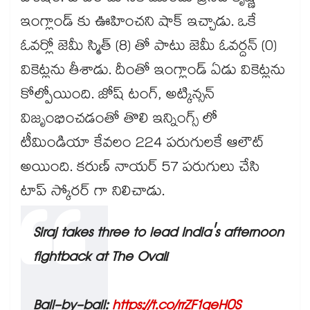
ఇంగ్లాండ్ కు ఊహించని షాక్ ఇచ్చాడు. ఒకే
ఓవర్లో జెమీ స్మిత్ (8) తో పాటు జెమీ ఓవర్దన్ (0)
వికెట్లను తీశాడు. దీంతో ఇంగ్లాండ్ ఏడు వికెట్లను
కోల్పోయింది. జోష్ టంగ్, అట్కిన్సన్
విజృంభించడంతో తొలి ఇన్నింగ్స్ లో
టీమిండియా కేవలం 224 పరుగులకే ఆలౌట్
అయింది. కరుణ్ నాయర్ 57 పరుగులు చేసి
టాప్ స్కోరర్ గా నిలిచాడు.
Siraj takes three to lead India's afternoon
fightback at The Oval!
Ball-by-ball:
https://t.co/rrZF1qeH0S