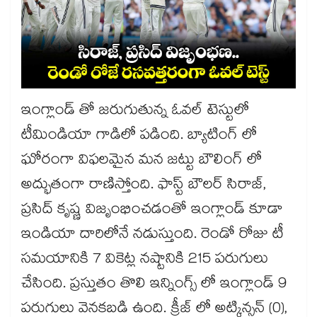
ఇంగ్లాండ్ తో జరుగుతున్న ఓవల్ టెస్టులో
టీమిండియా గాడిలో పడింది. బ్యాటింగ్ లో
ఘోరంగా విఫలమైన మన జట్టు బౌలింగ్ లో
అద్భుతంగా రాణిస్తోంది. ఫాస్ట్ బౌలర్ సిరాజ్,
ప్రసిద్ కృష్ణ విజృంభించడంతో ఇంగ్లాండ్ కూడా
ఇండియా దారిలోనే నడుస్తుంది. రెండో రోజు టీ
సమయానికి 7 వికెట్ల నష్టానికి 215 పరుగులు
చేసింది. ప్రస్తుతం తొలి ఇన్నింగ్స్ లో ఇంగ్లాండ్ 9
పరుగులు వెనకబడి ఉంది. క్రీజ్ లో అట్కిన్సన్ (0),