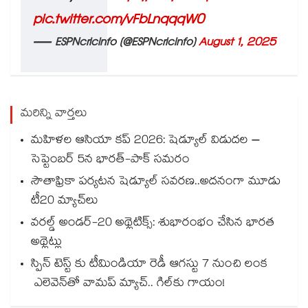
pic.twitter.com/vFbLnqqqW0
— ESPNcricinfo (@ESPNcricinfo)
August 1, 2025
మరిన్ని వార్తలు
మహిళల ఆసియా కప్ 2026: షెడ్యూల్ విడుదల –
సెప్టెంబర్ 5న భారత్-పాక్ సమరం
సౌతాఫ్రికా పర్యటన షెడ్యూల్ సవరణ..అదనంగా మూడు
టీ20 మ్యాచ్‌లు
వరల్డ్‌ అండర్‌-20 అథ్లెటిక్స్: శుభారంభం చేసిన భారత
అథ్లెట్లు
స్పిన్‌‌‌‌ టెస్ట్‌‌ కు టీమిండియా రెడీ ఆగస్టు 7 నుంచి లంక
ఎలెవెన్‌‌తో వామప్‌‌ మ్యాచ్‌‌.. గిల్‌‌కు గాయం!