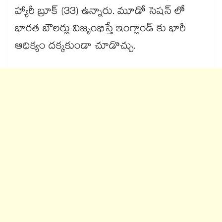
హ్యారీ బ్రూక్ (33) ఉన్నారు. మూడో సెషన్ లో
భారత బౌలర్లు విజృంభిస్తే ఇంగ్లాండ్ కు భారీ
ఆధిక్యం దక్కకుండా చూడొచ్చు.