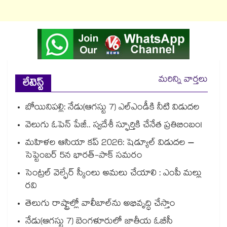
మరిన్ని వార్తలు
లేటెస్ట్
బోయినిపల్లి: నేడు(ఆగస్టు 7) ఎల్ఎండీకి నీటి విడుదల
వెలుగు ఓపెన్ పేజీ.. స్వదేశీ స్ఫూర్తికి చేనేత ప్రతిబింబం!
మహిళల ఆసియా కప్ 2026: షెడ్యూల్ విడుదల –
సెప్టెంబర్ 5న భారత్-పాక్ సమరం
సెంట్రల్ వెల్ఫేర్ స్కీంలు అమలు చేయాలి : ఎంపీ మల్లు
రవి
తెలుగు రాష్ట్రాల్లో వాలీబాల్‌‌ను అభివృద్ధి చేస్తాం
నేడు(ఆగస్టు 7) బెంగళూరులో జాతీయ ఓబీసీ