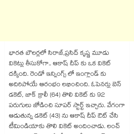
భారత బౌలర్లలో సిరాజ్,ప్రసిద్ కృష్ణ మూడు
వికెట్లు తీసుకోగా.. ఆకాష్ దీప్ కు ఒక వికెట్
దక్కింది. రెండో ఇన్నింగ్స్ లో ఇంగ్లాండ్ కు
అదిరిపోయే ఆరంభం లభించింది. ఓపెనర్లు బెన్
డకెట్, జాక్ క్రాలీ (64) తొలి వికెట్ కు 92
పరుగులు జోడించి సూపర్ స్టార్ట్ ఇచ్చారు. వేగంగా
ఆడుతున్న డకెట్ (43) ను ఆకాష్ దీప్ ఔట్ చేసి
టీమిండియాకు తొలి వికెట్ అందించాడు. లంచ్