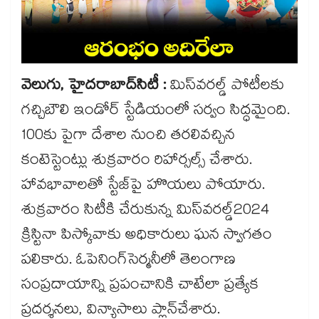
వెలుగు, హైదరాబాద్​సిటీ :
మిస్​వరల్డ్ ​పోటీలకు
గచ్చిబౌలి ఇండోర్ స్టేడియంలో సర్వం సిద్ధమైంది.
100కు పైగా దేశాల నుంచి తరలివచ్చిన
కంటెస్టెంట్లు శుక్రవారం రిహార్సల్స్ చేశారు.
హావభావాలతో స్టేజ్​పై హొయలు పోయారు.
శుక్రవారం సిటీకి చేరుకున్న మిస్​వరల్డ్​2024
క్రిస్టినా పిస్కోవాకు అధికారులు ఘన స్వాగతం
పలికారు. ఓపెనింగ్​సెర్మనీలో తెలంగాణ
సంప్రదాయాన్ని ప్రపంచానికి చాటేలా ప్రత్యేక
ప్రదర్శనలు, విన్యాసాలు ప్లాన్​చేశారు.