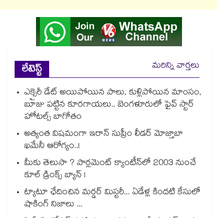
మరిన్ని వార్తలు
లేటెస్ట్
ఎక్సైరీ డేట్ అయిపోయిన పాలు, కుళ్లిపోయిన మాంసం,
బూజు పట్టిన కూరగాయలు.. బెంగళూరులో ఫైవ్ స్టార్
హోటల్స్ బాగోతం
అత్యంత విషమంగా ఇరాన్ సుప్రీం లీడర్ మోజ్తాబా
ఖమేనీ ఆరోగ్యం..!
మీకు తెలుసా ? పార్లమెంట్ క్యాంటీన్⁪లో 2003 నుంచే
కూల్ డ్రింక్స్ బ్యాన్ !
ట్యాటూ ఛేదించిన మర్డర్ మిస్టరీ... ఏడేళ్ల కిందటి కేసులో
షాకింగ్ నిజాలు ...