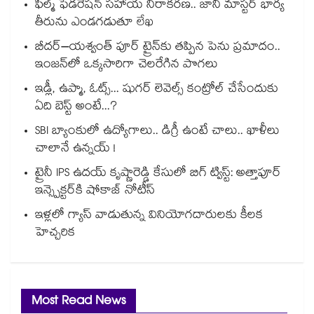
ఫిల్మ్ ఫెడరేషన్ సహాయ నిరాకరణ.. జానీ మాస్టర్ భార్య
తీరును ఎండగడుతూ లేఖ
బీదర్–యశ్వంత్ పూర్ ట్రైన్‎కు తప్పిన పెను ప్రమాదం..
ఇంజన్‎లో ఒక్కసారిగా చెలరేగిన పొగలు
ఇడ్లీ, ఉప్మా, ఓట్స్... షుగర్ లెవెల్స్ కంట్రోల్ చేసేందుకు
ఏది బెస్ట్ అంటే...?
SBI బ్యాంకులో ఉద్యోగాలు.. డిగ్రీ ఉంటే చాలు.. ఖాళీలు
చాలానే ఉన్నయ్ !
ట్రైనీ IPS ఉదయ్ కృష్ణారెడ్డి కేసులో బిగ్ ట్విస్ట్: అత్తాపూర్
ఇన్స్పెక్టర్‎కి షోకాజ్ నోటీస్
ఇళ్లలో గ్యాస్ వాడుతున్న వినియోగదారులకు కీలక
హెచ్చరిక
Most Read News