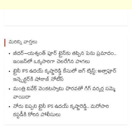
మరిన్ని వార్తలు
బీదర్–యశ్వంత్ పూర్ ట్రైన్‎కు తప్పిన పెను ప్రమాదం..
ఇంజన్‎లో ఒక్కసారిగా చెలరేగిన పొగలు
ట్రైనీ IPS ఉదయ్ కృష్ణారెడ్డి కేసులో బిగ్ ట్విస్ట్: అత్తాపూర్
ఇన్స్పెక్టర్‎కి షోకాజ్ నోటీస్
మంత్రి వివేక్ వెంకటస్వామి చొరవతో గిగ్ వర్కర్ల సమ్మె
వాయిదా
నోరు విప్పని ట్రైనీ IPS ఉదయ్ కృష్ణారెడ్డి.. మరోసారి
కస్టడీకి కోరిన పోలీసులు