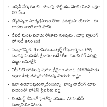
జర్మనీ నేర్చుకుంది.. కొలువు కొట్టింది.. నెలకు రూ.3 లక్షల
50 వేలు
జ్యోతిష్యం: సూర్యగ్రహణం రోజు చతుర్గ్రహ యోగం.. ఈ
రాశుల వారికి జాక్ పాట్!
రేపటి నుంచి మూడు రోజులు సెలవులు : టూర్ల ప్లానింగ్
లో సిటీ జనం బిజీ
పంద్రాగస్టుకు 3 కానుకలు..స్మార్ట్ రేషన్కార్డులు, కొత్త
పింఛన్ల పంపిణీకి శ్రీకారం అదే రోజు నుంచి గిగ్ వర్కర్ల
చట్టం అమల్లోకి
ఏపీ నీటి తరలింపు షురూ..శ్రీశైలం నుంచి పోతిరెడ్డిపాడు
ద్వారా నీళ్లు తన్నుకుపోతున్న పొరుగు రాష్ట్రం
ఇలా తయారవుతున్నారేంటమ్మా.. భార్య చాటింగ్ చూసి
భయంతో పోలీస్ స్టేషన్⁫కు భర్త !
కంటెంప్ట్ కేసులో హైకోర్టు ఎదుట.. IAS సందీప్
సుల్తానియా హాజరు