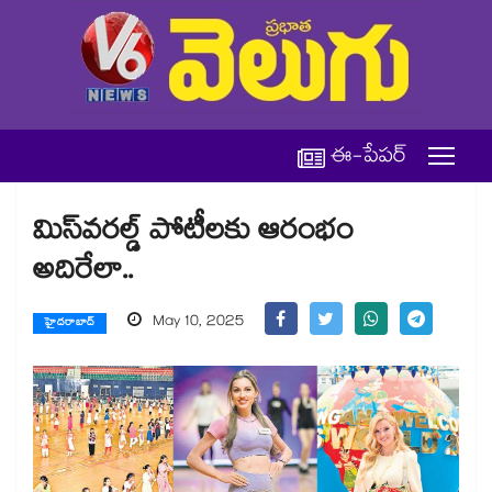
ఈ-పేపర్
మిస్​వరల్డ్ ​పోటీలకు ఆరంభం
అదిరేలా..
May 10, 2025
హైదరాబాద్