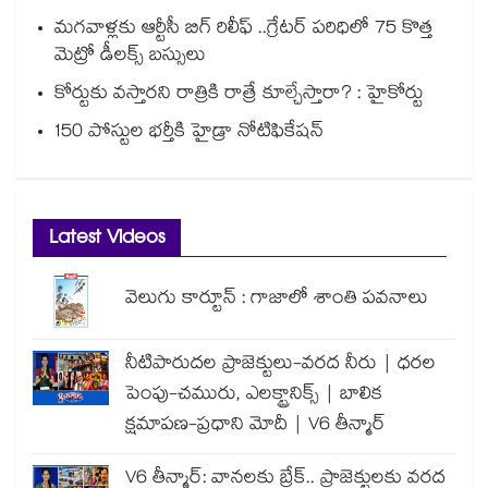
మగవాళ్లకు ఆర్టీసీ బిగ్ రిలీఫ్ ..గ్రేటర్ పరిధిలో 75 కొత్త
మెట్రో డీలక్స్ బస్సులు
కోర్టుకు వస్తారని రాత్రికి రాత్రే కూల్చేస్తారా? : హైకోర్టు
150 పోస్టుల భర్తీకి హైడ్రా నోటిఫికేషన్
Latest Videos
వెలుగు కార్టూన్ : గాజాలో శాంతి పవనాలు
నీటిపారుదల ప్రాజెక్టులు-వరద నీరు | ధరల
పెంపు-చమురు, ఎలక్ట్రానిక్స్ | బాలిక
క్షమాపణ-ప్రధాని మోదీ | V6 తీన్మార్
V6 తీన్మార్: వానలకు బ్రేక్.. ప్రాజెక్టులకు వరద