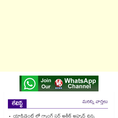
మరిన్ని వార్తలు
లేటెస్ట్
యాక్సిడెంట్ లో గ్యాంగ్ స్టర్ అతీక్ అహ్మద్ చిన్న