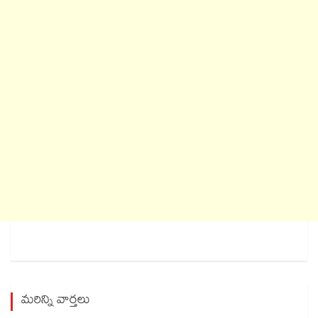
మరిన్ని వార్తలు