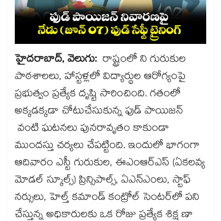
హైదరాబాద్, వెలుగు:
రాష్ట్రంలో ని గురుకుల
పాఠశాలలు, హాస్టళ్లలో విద్యార్థుల ఆరోగ్యంపై
ప్రభుత్వం ప్రత్యేక దృష్టి సారించింది. గతంలో
అక్కడక్కడా చోటుచేసుకున్న ఫుడ్ పాయిజన్
వంటి ఘటనలు పునరావృతం కాకుండా
ముందస్తు చర్యలు చేపట్టింది. ఇందులో భాగంగా
ఆదివారం ఎస్టీ గురుకుల, ఈఎంఆర్ఎస్ (ఏకలవ్య
మోడల్ స్కూల్స్) ప్రిన్సిపాల్స్, ఏఎన్ఎంలు, స్టాఫ్
నర్సులు, హెల్త్ కమాండ్ కంట్రోల్ సెంటర్‌‌లో పని
చేస్తున్న అధికారులకు ఒక రోజు ప్రత్యేక శిక్ష ణా