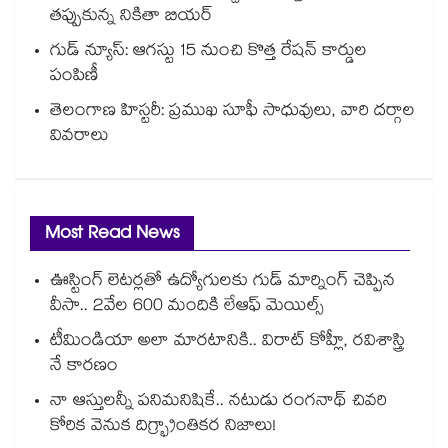
తప్పుకున్న నికితా బియర్
గుడ్ న్యూస్: ఆగస్టు 15 నుంచి కొత్త రేషన్ కార్డుల
పంపిణీ
తెలంగాణ హిస్టరీ: ప్రముఖ సూఫీ సాధువులు, వారి దర్గాల
వివరాలు
Most Read News
ఊస్టింగ్ లెటర్లతో ఉద్యోగులకు గుడ్ మార్నింగ్ చెప్పిన
వీసా.. 2వేల 600 మందికి లేఆఫ్ మెయిల్స్
టీమిండియా అలా మారటానికి.. విరాట్ కోహ్లీ, రవిశాస్త్రి
నే కారణం
నా ఆస్తులన్నీ పనిమనిషికే.. నటుడు రంగనాథ్ చివరి
కోరిక వెనుక దిగ్భ్రాంతికర నిజాలు!