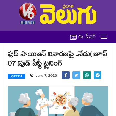
ఈ-పేపర్
ఫుడ్ పాయిజన్ నివారణపై ..నేడు( జూన్
07 )ఫుడ్ సేఫ్టీ ట్రైనింగ్
June 7, 2026
హైదరాబాద్