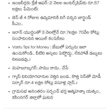
ఇంజనీర్లకు క్రేజీ ఆఫర్: 2 నెలల ఇంటర్న్‌షిప్‌కు రూ.57
లక్షలు పేమెంట్!
జెన్ జీ 4 రోజుల ఉద్యమానికి దిగి వచ్చిన జార్ఖండ్
సీఎం..
ఇరాన్ యుద్ధంతో 3 నెలల్లోనే రూ.7లక్షల 70వేల కోట్లు
సంపాదించిన ఆయిల్ కంపెనీలు
Vastu Tips for Money : జేబులో పర్సును ఇలా
ఉంచుకోండి.. వీటిని అస్సలు పెట్టొద్దు.. లేకపోతే డబ్బులు
నిలబడవు..!
మహబూబ్నగర్: పాము కాదు.. చేపే
గ్యాస్ వినియోగదారుల నెత్తిన బండ.. కొత్త సెస్‌తో మోడీ
సర్కార్ రూ.4 లక్షల కోట్లు వసూళ్ల ప్లాన్..!
గ్రామసభ అనంతరం సర్పంచ్ భర్త ఆత్మహత్యా యత్నం..
కరీంనగర్ జిల్లాలో ఘటన