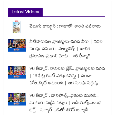
Latest Videos
వెలుగు కార్టూన్ : గాజాలో శాంతి పవనాలు
నీటిపారుదల ప్రాజెక్టులు-వరద నీరు | ధరల
పెంపు-చమురు, ఎలక్ట్రానిక్స్ | బాలిక
క్షమాపణ-ప్రధాని మోదీ | V6 తీన్మార్
V6 తీన్మార్: వానలకు బ్రేక్.. ప్రాజెక్టులకు వరద
| 16 ఫీట్ల కంటే ఎత్తుండొద్దు | చందా
చోరీ..స్కిట్ అదిరింది | ఇగ సెలవు పెద్దన్న
V6 తీన్మార్ : వానలొచ్చే...రైతులు మురిసే... |
ముసురు పట్టిన పట్నం | ఇడియట్స్...అంధ
భక్త్ | సర్కార్ బడిలో చికెన్ బిర్యానీ