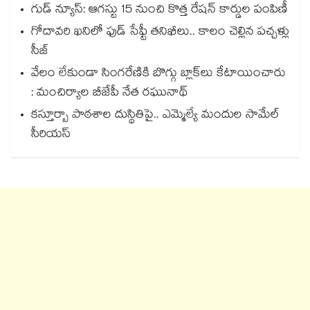
గుడ్ న్యూస్: ఆగస్టు 15 నుంచి కొత్త రేషన్ కార్డుల పంపిణీ
గోదావరి ఖనిలో ఫుడ్ సేఫ్టీ తనిఖీలు.. కాలం చెల్లిన పచ్చళ్లు
సీజ్
వేలం లేకుండా సింగరేణికి బొగ్గు బ్లాక్‌‌‌‌‌‌‌‌లు కేటాయించారు
: మంచిర్యాల బీజేపీ నేత రఘునాథ్
కస్తూర్బా పాఠశాల దుస్థితిపై.. ఎమ్మెల్యే మందుల సామేల్
సీరియస్