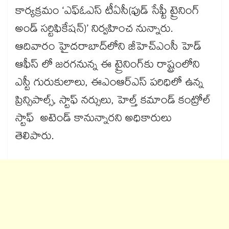
కార్యక్రమం ‘ఎఫ్ఓఎస్ టీఏసీ(ఫుడ్ సేఫ్టీ ట్రైనింగ్
అండ్ సర్టిఫికేషన్)’ నిర్వహించ నున్నారు.
ఆదివారం హైదరాబాద్​లోని జీహెచ్ఎంసీ హెడ్
ఆఫీస్ లో జరగనున్న ఈ ట్రైనింగ్​కు రాష్ట్రంలోని
ఎస్టీ గురుకులాలు, ఈఎంఆర్ఎస్ పరిధిలో ఉన్న
ప్రిన్సిపాల్స్, స్టాఫ్ నర్సులు, హెల్త్ కమాండ్ కంట్రోల్
స్టాఫ్ అటెండ్ కానున్నారని అధికారులు
తెలిపారు.