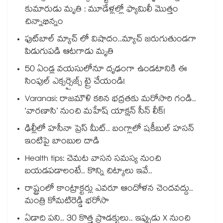
కుమారుడు మృతి : మూడేళ్లల్లో ఫ్యామిలీ మొత్తం
చిన్నాభిన్నం
ఫుట్‌బాల్ మ్యాచ్ లో విషాదం..మ్యాచ్ జరుగుతుండగా
పిడుగుపడి ఆటగాడు మృతి
50 ఏండ్ల వయసులోనూ దృఢంగా ఉండటానికి ఈ
సింపుల్ ఎక్సర్సైజ్స్ ట్రై చేయండి!
Varanasi: రాజమౌళి కఠిన భద్రతకు మరోసారి గండి..
‘వారణాసి’ నుంచి మహేష్ యాక్షన్ సీన్ లీక్!
ఢిల్లీలో హసీనా ప్రెస్ మీట్.. బంగ్లాలో షకీబుల్ హసన్
ఇంటిపై బాంబుల దాడి
Health tips: చెమట వాసన సమస్య నుంచి
బయడపడాలంటే.. కొన్ని చిట్కాలు ఇవే..
రాష్ట్రంలో కాంట్రాక్టర్లు ఎవరూ ఆందోళన చెందవద్దు..
మంత్రి కోమటిరెడ్డి భరోసా
ఏడాది పని.. 30 కొత్త ప్రొడక్టులు.. ఇప్పుడు X నుంచి