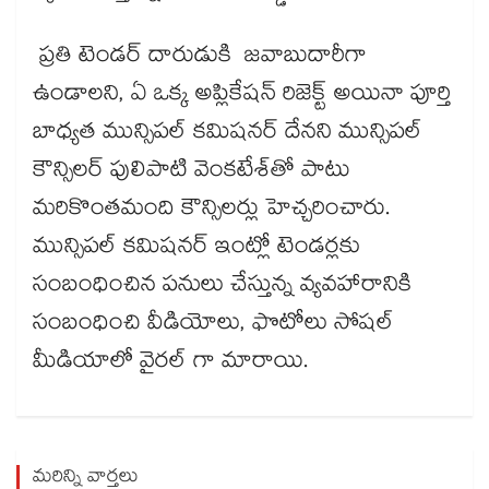
ప్రతి టెండర్ దారుడుకి జవాబుదారీగా
ఉండాలని, ఏ ఒక్క అప్లికేషన్ రిజెక్ట్ అయినా పూర్తి
బాధ్యత మున్సిపల్ కమిషనర్ దేనని మున్సిపల్
కౌన్సిలర్​ పులిపాటి వెంకటేశ్​తో పాటు
మరికొంతమంది కౌన్సిలర్లు హెచ్చరించారు.
మున్సిపల్ కమిషనర్ ఇంట్లో టెండర్లకు
సంబంధించిన పనులు చేస్తున్న వ్యవహారానికి
సంబంధించి వీడియోలు, ఫొటోలు సోషల్
మీడియాలో వైరల్ గా మారాయి.
మరిన్ని వార్తలు