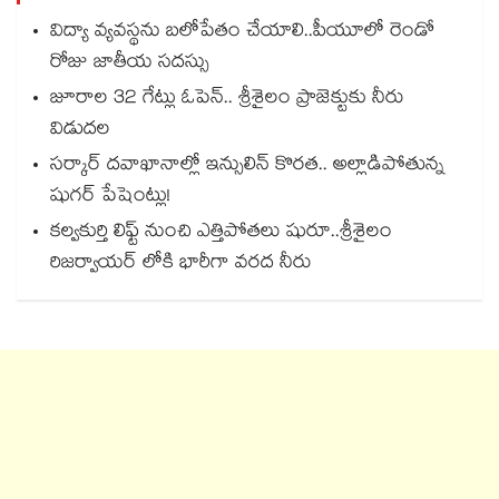
విద్యా వ్యవస్థను బలోపేతం చేయాలి..పీయూలో రెండో
రోజు జాతీయ సదస్సు
జూరాల 32 గేట్లు ఓపెన్.. శ్రీశైలం ప్రాజెక్టుకు నీరు
విడుదల
సర్కార్ దవాఖానాల్లో ఇన్సులిన్ కొరత.. అల్లాడిపోతున్న
షుగర్ పేషెంట్లు!
కల్వకుర్తి లిఫ్ట్ నుంచి ఎత్తిపోతలు షురూ..శ్రీశైలం
రిజర్వాయర్ లోకి భారీగా వరద నీరు