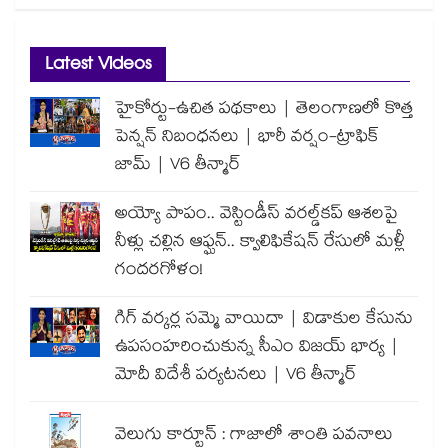
Latest Videos
హైకోర్టు-ఉచిత పథకాలు | తెలంగాణలో కొత్త
పెన్షన్ నిబంధనలు | భారీ వర్షం-ట్రాఫిక్
జామ్ | V6 తీన్మార్
అయ్యో పాపం.. వెస్టిండీస్ వరల్డ్‌కప్ ఆశలపై
నీళ్లు చల్లిన ఆఫ్ఘన్.. క్వాలిఫికేషన్ రేసులో మళ్లీ
గందరగోళం!
గిగ్ వర్కర్ల సమ్మె వాయిదా | విడాకుల కేసును
ఉపసంహరించుకున్న సీఎం విజయ్ భార్య |
మోదీ విదేశీ పర్యటనలు | V6 తీన్మార్
వెలుగు కార్టూన్ : గాజాలో శాంతి పవనాలు