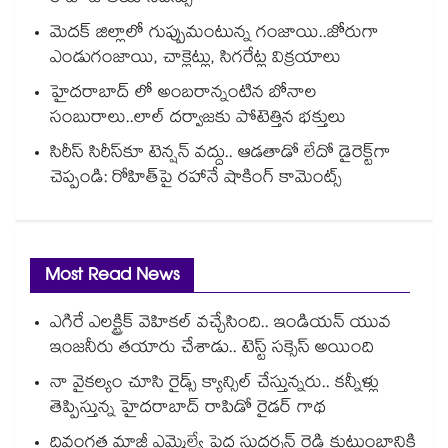
మెదక్ జిల్లాలో గుప్పుమంటున్న గంజాయి..జోరుగా
ఎండుగంజాయి, చాక్లెట్లు, సిగరేట్ల విక్రయాలు
హైదరాబాద్ లో అంబరాన్నంటిన బోనాల
సంబురాలు..లాల్ దర్వాజకు పోటెత్తిన భక్తులు
సిరీస్ సిరీస్‌కూ టెన్షన్ వద్దు.. ఆడతాడో లేదో డైరెక్ట్‌గా
చెప్పండి: రోహిత్‌పై రహానే షాకింగ్ కామెంట్స్
Most Read News
ఎగిరే ఎలక్ట్రిక్ వెహికల్ వచ్చేసింది.. ఇండియన్ యువ
ఇంజనీరు తయారు చేశాడు.. టెస్ట్ సక్సెస్ అయింది
నా వైకల్యం చూసి రైడ్స్ క్యాన్సిల్ చేస్తున్నరు.. కన్నీళ్లు
తెప్పిస్తున్న హైదరాబాద్ రాపిడో రైడర్ గాథ
దివంగత మాజీ ఎమ్మెల్యే పెద్ద సుదర్శన్ రెడ్డి కుటుంబానికి