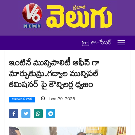
ఈ-పేపర్
ఇంటినే మున్సిపాలిటీ ఆఫీస్ గా
మార్చుకున్రు..గద్వాల మున్సిపల్
కమిషనర్ పై కౌన్సిలర్ల ధ్వజం
June 20, 2026
మహబూబ్ నగర్