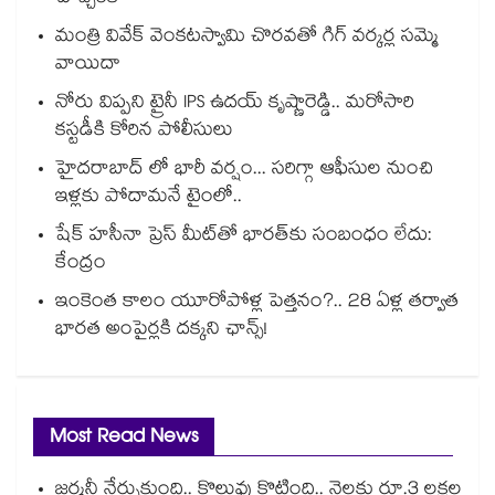
మంత్రి వివేక్ వెంకటస్వామి చొరవతో గిగ్ వర్కర్ల సమ్మె
వాయిదా
నోరు విప్పని ట్రైనీ IPS ఉదయ్ కృష్ణారెడ్డి.. మరోసారి
కస్టడీకి కోరిన పోలీసులు
హైదరాబాద్ లో భారీ వర్షం... సరిగ్గా ఆఫీసుల నుంచి
ఇళ్లకు పోదామనే టైంలో..
షేక్ హసీనా ప్రెస్ మీట్‎తో భారత్‎కు సంబంధం లేదు:
కేంద్రం
ఇంకెంత కాలం యూరోపోళ్ల పెత్తనం?.. 28 ఏళ్ల తర్వాత
భారత అంపైర్లకి దక్కని ఛాన్స్!
Most Read News
జర్మనీ నేర్చుకుంది.. కొలువు కొట్టింది.. నెలకు రూ.3 లక్షల