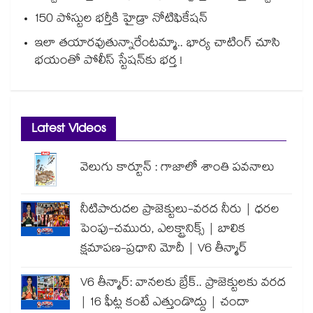
150 పోస్టుల భర్తీకి హైడ్రా నోటిఫికేషన్
ఇలా తయారవుతున్నారేంటమ్మా.. భార్య చాటింగ్ చూసి
భయంతో పోలీస్ స్టేషన్⁫కు భర్త !
Latest Videos
వెలుగు కార్టూన్ : గాజాలో శాంతి పవనాలు
నీటిపారుదల ప్రాజెక్టులు-వరద నీరు | ధరల
పెంపు-చమురు, ఎలక్ట్రానిక్స్ | బాలిక
క్షమాపణ-ప్రధాని మోదీ | V6 తీన్మార్
V6 తీన్మార్: వానలకు బ్రేక్.. ప్రాజెక్టులకు వరద
| 16 ఫీట్ల కంటే ఎత్తుండొద్దు | చందా