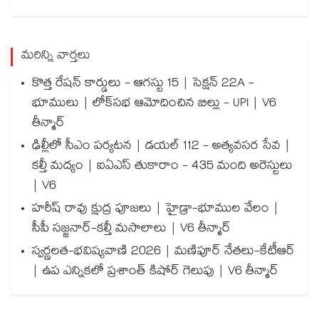
మరిన్ని వార్తలు
కొత్త రేషన్ కార్డులు - ఆగస్టు 15 | సెక్షన్ 22A -
భూములు | లోక్‌సభ ఆమోదించిన బిల్లు - UPI | V6
తీన్మార్
ఢిల్లీలో సీఎం పర్యటన | డయల్ 112 - అత్యవసర సేవ |
కల్తీ మద్యం | ఐఏఎస్ తుకారాం - 435 మంది అరెస్టులు
| V6
హరీష్ రావు క్షుద్ర పూజలు | హైడ్రా-భూముల వేలం |
సీపీ సజ్జనార్-కల్తీ మసాలాలు | V6 తీన్మార్
స్వర్ణలత-భవిష్యవాణి 2026 | మణిపూర్ నేతలు-కేటీఆర్
| ఉప ఎన్నికలో ప్రశాంత్ కిషోర్ గెలుపు | V6 తీన్మార్