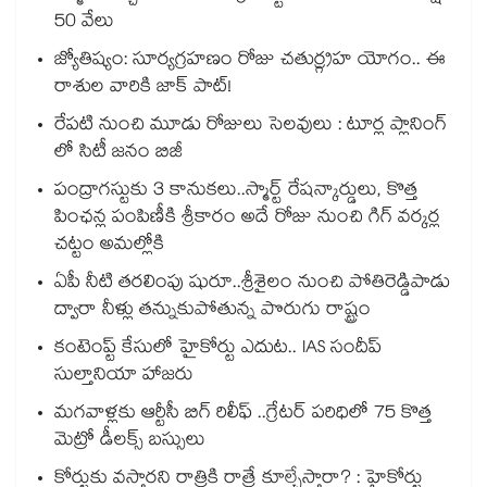
50 వేలు
జ్యోతిష్యం: సూర్యగ్రహణం రోజు చతుర్గ్రహ యోగం.. ఈ
రాశుల వారికి జాక్ పాట్!
రేపటి నుంచి మూడు రోజులు సెలవులు : టూర్ల ప్లానింగ్
లో సిటీ జనం బిజీ
పంద్రాగస్టుకు 3 కానుకలు..స్మార్ట్ రేషన్కార్డులు, కొత్త
పింఛన్ల పంపిణీకి శ్రీకారం అదే రోజు నుంచి గిగ్ వర్కర్ల
చట్టం అమల్లోకి
ఏపీ నీటి తరలింపు షురూ..శ్రీశైలం నుంచి పోతిరెడ్డిపాడు
ద్వారా నీళ్లు తన్నుకుపోతున్న పొరుగు రాష్ట్రం
కంటెంప్ట్ కేసులో హైకోర్టు ఎదుట.. IAS సందీప్
సుల్తానియా హాజరు
మగవాళ్లకు ఆర్టీసీ బిగ్ రిలీఫ్ ..గ్రేటర్ పరిధిలో 75 కొత్త
మెట్రో డీలక్స్ బస్సులు
కోర్టుకు వస్తారని రాత్రికి రాత్రే కూల్చేస్తారా? : హైకోర్టు