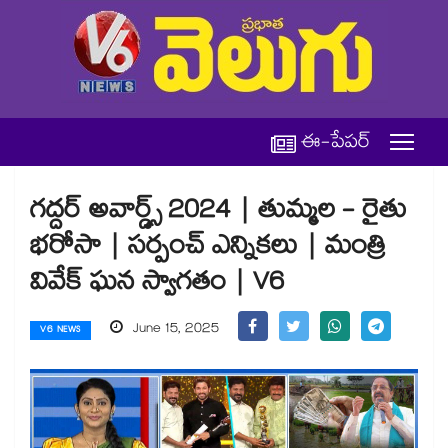
ఈ-పేపర్
గద్దర్ అవార్డ్స్ 2024 | తుమ్మల - రైతు
భరోసా | సర్పంచ్ ఎన్నికలు | మంత్రి
వివేక్ ఘన స్వాగతం | V6
June 15, 2025
V6 NEWS