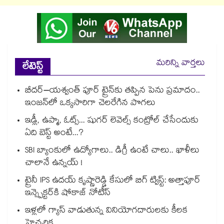
మరిన్ని వార్తలు
లేటెస్ట్
బీదర్–యశ్వంత్ పూర్ ట్రైన్‎కు తప్పిన పెను ప్రమాదం..
ఇంజన్‎లో ఒక్కసారిగా చెలరేగిన పొగలు
ఇడ్లీ, ఉప్మా, ఓట్స్... షుగర్ లెవెల్స్ కంట్రోల్ చేసేందుకు
ఏది బెస్ట్ అంటే...?
SBI బ్యాంకులో ఉద్యోగాలు.. డిగ్రీ ఉంటే చాలు.. ఖాళీలు
చాలానే ఉన్నయ్ !
ట్రైనీ IPS ఉదయ్ కృష్ణారెడ్డి కేసులో బిగ్ ట్విస్ట్: అత్తాపూర్
ఇన్స్పెక్టర్‎కి షోకాజ్ నోటీస్
ఇళ్లలో గ్యాస్ వాడుతున్న వినియోగదారులకు కీలక
హెచ్చరిక