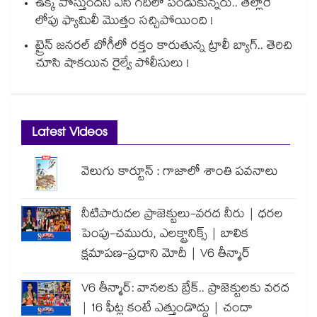
ఉక్క పోస్తుందని ఏసీ గదిలో పండుకున్నరు.. తెల్లారే
లోపు ఫ్యామిలీ మొత్తం సచ్చిపోయింది !
ట్రైన్ జనరల్ బోగీలో రక్తం కారుతున్న ట్రాలీ బ్యాగ్.. తెరిచి
చూసి షాకయిన రైల్వే పోలీసులు !
Latest Videos
వెలుగు కార్టూన్ : గాజాలో శాంతి పవనాలు
నీటిపారుదల ప్రాజెక్టులు-వరద నీరు | ధరల
పెంపు-చమురు, ఎలక్ట్రానిక్స్ | బాలిక
క్షమాపణ-ప్రధాని మోదీ | V6 తీన్మార్
V6 తీన్మార్: వానలకు బ్రేక్.. ప్రాజెక్టులకు వరద
| 16 ఫీట్ల కంటే ఎత్తుండొద్దు | చందా