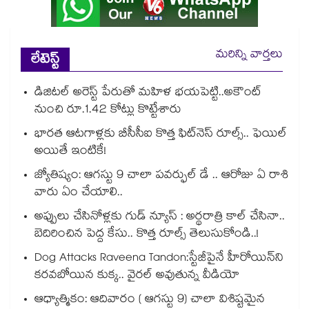
మరిన్ని వార్తలు
లేటెస్ట్
డిజిటల్ అరెస్ట్ పేరుతో మహిళ భయపెట్టి..అకౌంట్
నుంచి రూ.1.42 కోట్లు కొట్టేశారు
భారత ఆటగాళ్లకు బీసీసీఐ కొత్త ఫిట్‌నెస్ రూల్స్.. ఫెయిల్
అయితే ఇంటికే!
జ్యోతిష్యం: ఆగస్టు 9 చాలా పవర్ఫుల్ డే .. ఆరోజు ఏ రాశి
వారు ఏం చేయాలి..
అప్పులు చేసినోళ్లకు గుడ్ న్యూస్ : అర్థరాత్రి కాల్ చేసినా..
బెదిరించిన పెద్ద కేసు.. కొత్త రూల్స్ తెలుసుకోండి..!
Dog Attacks Raveena Tandon:స్టేజీపైనే హీరోయిన్⁬ని
కరవబోయిన కుక్క.. వైరల్ అవుతున్న వీడియో
ఆధ్యాత్మికం: ఆదివారం ( ఆగస్టు 9) చాలా విశిష్టమైన