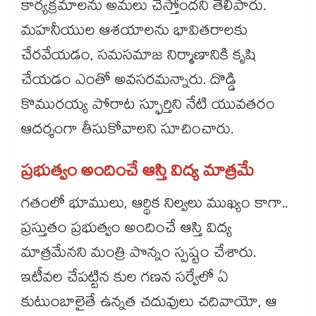
కార్యక్రమాలను అమలు చేస్తోందని తెలిపారు.
మహనీయుల ఆశయాలను భావితరాలకు
చేరవేయడం, సమసమాజ నిర్మాణానికి కృషి
చేయడం ఎంతో అవసరమన్నారు. దొడ్డి
కొమురయ్య పోరాట స్ఫూర్తిని నేటి యువతరం
ఆదర్శంగా తీసుకోవాలని సూచించారు.
ప్రభుత్వం అందించే ఆస్తి విద్య మాత్రమే
గతంలో భూములు, ఆర్థిక నిల్వలు ముఖ్యం కాగా..
ప్రస్తుతం ప్రభుత్వం అందించే ఆస్తి విద్య
మాత్రమేనని మంత్రి పొన్నం స్పష్టం చేశారు.
ఇటీవల చేపట్టిన కుల గణన సర్వేలో ఏ
కుటుంబాలైతే ఉన్నత చదువులు చదివాయో, ఆ