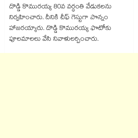
దొడ్డి కొమురయ్య 80వ వర్ధంతి వేడుకలను
నిర్వహించారు. దీనికి చీఫ్ గెస్టుగా పొన్నం
హాజరయ్యారు. దొడ్డి కొమురయ్య ఫొటోకు
పూలమాలలు వేసి నివాళులర్పించారు.