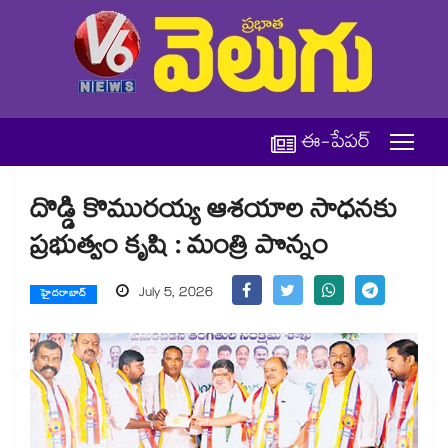
ఈ-పేపర్
దొడ్డి కొమురయ్య ఆశయాల సాధనకు
ప్రభుత్వం కృషి : మంత్రి పొన్నం
July 5, 2026
హైదరాబాద్