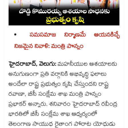
సమసమాజ నిర్మాణమే ఆయనకిచ్చే
నిజమైన నివాళి: మంత్రి పొన్నం
హైదరాబాద్, వెలుగు:
మహనీయుల ఆశయాలకు
అనుగుణంగా ప్రతి వర్గానికి అభివృద్ధి ఫలాలు
అందేలా రాష్ట్ర ప్రభుత్వం కృషి చేస్తుందని రాష్ట్ర
రవాణా, బీసీ సంక్షేమ శాఖ మంత్రి పొన్నం
ప్రభాకర్ అన్నారు. శనివారం హైదరాబాద్ రవీంద్ర
భారతిలో బీసీ సంక్షేమ శాఖ ఆధ్వర్యంలో
తెలంగాణ సాయుధ రైతాంగ పోరాట యోధుడు