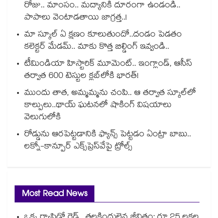
రోజు.. మాంసం.. మద్యానికి దూరంగా ఉండండి..
పాపాలు వెంటాడతాయి జాగ్రత్త..!
మా స్కూల్ ఏ క్షణం కూలుతుందో..దండం పెడతం
కలెక్టర్ మేడమ్.. మాకు కొత్త బిల్డింగ్ ఇవ్వండి..
టీమిండియా హిస్టారిక్ మూమెంట్.. ఇంగ్లాండ్, ఆసీస్
తర్వాత 600 టెస్టుల క్లబ్‌లోకి భారత్!
ముందు తాత, అమ్మమ్మను చంపి.. ఆ తర్వాత స్కూల్‌లో
కాల్పులు..థాయ్ ఘటనలో షాకింగ్ విషయాలు
వెలుగులోకి
రోడ్డును ఆరపెట్టడానికి ఫ్యాన్స్ పెట్టడం ఏంట్రా బాబు..
లక్నో-కాన్పూర్ ఎక్స్‌ప్రెస్‌వేపై ట్రోల్స్
Most Read News
ఒక్క ర్యాపిడో రైడ్.. తలకిందులైన జీవితం: రూ.25 లక్షల