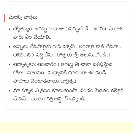
మరిన్ని వార్తలు
జ్యోతిష్యం: ఆగస్టు 9 చాలా పవర్ఫుల్ డే .. ఆరోజు ఏ రాశి
వారు ఏం చేయాలి..
అప్పులు చేసినోళ్లకు గుడ్ న్యూస్ : అర్థరాత్రి కాల్ చేసినా..
బెదిరించిన పెద్ద కేసు.. కొత్త రూల్స్ తెలుసుకోండి..!
ఆధ్యాత్మికం: ఆదివారం ( ఆగస్టు 9) చాలా విశిష్టమైన
రోజు.. మాంసం.. మద్యానికి దూరంగా ఉండండి..
పాపాలు వెంటాడతాయి జాగ్రత్త..!
మా స్కూల్ ఏ క్షణం కూలుతుందో..దండం పెడతం కలెక్టర్
మేడమ్.. మాకు కొత్త బిల్డింగ్ ఇవ్వండి..