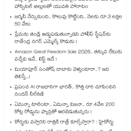
హాస్పిటల్ బిల్లులతో యువతి పోరాటం
జర్మనీ నేర్చుకుంది.. కొలువు కొట్టింది.. నెలకు రూ.3 లక్షల
50 వేలు
ప్రేమకు తండ్రి అడ్డుపడుతున్నాడని పోలీస్ స్టేషన్⁪కు
రాజేంద్ర నగర్ ఎమ్మెల్యే కొడుకు !
Amazon Great Freedom Sale 2026.. తక్కువ రేటుకు
వచ్చేవి ఇవే.. లిస్ట్ ఇదే !
మియాపూర్ సంతోష్ దాబాకు వెళ్తుంటారా..? ఇది
తెలిస్తే...!
ప్రపంచ AI రాజధానిగా భారత్.. కొత్త దారి చూపించిన
నందన్ నీలేకణి
ఏమన్నా టాలెంటా.. ఏమన్నా విజనా.. రూ.4వేల 200
కోట్ల రోడ్డును ఫ్యాన్లతో ఆరబెడుతున్నరు !
కోర్టుకు వస్తారని రాత్రికి రాత్రే కూల్చేస్తారా? : హైకోర్టు