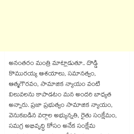
అనంతరం మంత్రి మాట్లాడుతూ.. దొడ్డి
కొమురయ్య ఆశయాలు, సమానత్వం,
ఆత్మగౌరవం, సామాజిక న్యాయం వంటి
విలువలను కాపాడటం మన అందరి బాధ్యత
అన్నారు. ప్రజా ప్రభుత్వం సామాజిక న్యాయం,
వెనుకబడిన వర్గాల అభ్యున్నతి, రైతు సంక్షేమం,
సమగ్ర అభివృద్ధి కోసం అనేక సంక్షేమ