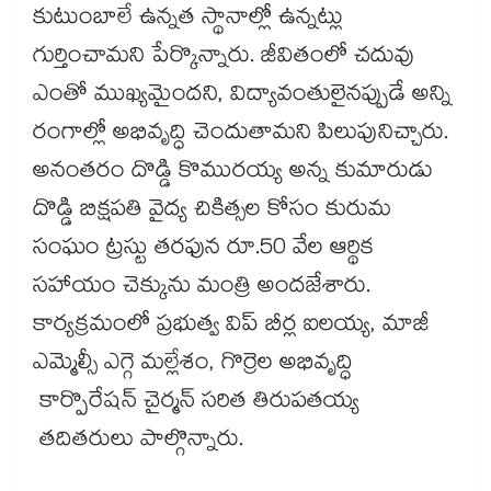
కుటుంబాలే ఉన్నత స్థానాల్లో ఉన్నట్లు
గుర్తించామని పేర్కొన్నారు. జీవితంలో చదువు
ఎంతో ముఖ్యమైందని, విద్యావంతులైనప్పుడే అన్ని
రంగాల్లో అభివృద్ధి చెందుతామని పిలుపునిచ్చారు.
అనంతరం దొడ్డి కొమురయ్య అన్న కుమారుడు
దొడ్డి బిక్షపతి వైద్య చికిత్సల కోసం కురుమ
సంఘం ట్రస్టు తరఫున రూ.50 వేల ఆర్థిక
సహాయం చెక్కును మంత్రి అందజేశారు.
కార్యక్రమంలో ప్రభుత్వ విప్ బీర్ల ఐలయ్య, మాజీ
ఎమ్మెల్సీ ఎగ్గె మల్లేశం, గొర్రెల అభివృద్ధి
కార్పొరేషన్ చైర్మన్ సరిత తిరుపతయ్య
తదితరులు పాల్గొన్నారు.