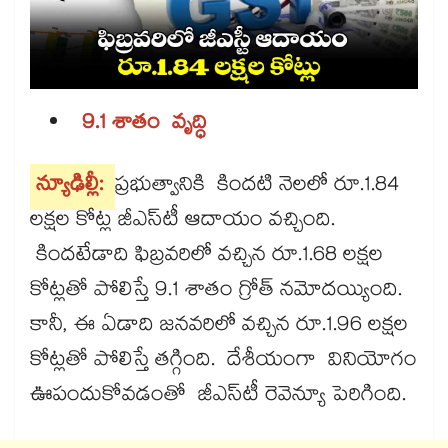
9.1 శాతం వృద్ధి
న్యూఢిల్లీ:
ప్రభుత్వానికి కిందటి నెలలో రూ.1.84
లక్షల కోట్ల జీఎస్‌‌టీ ఆదాయం వచ్చింది.
కిందటేడాది ఫిబ్రవరిలో వచ్చిన రూ.1.68 లక్షల
కోట్లతో పోలిస్తే 9.1 శాతం గ్రోత్ నమోదయ్యింది.
కానీ, ఈ ఏడాది జనవరిలో వచ్చిన రూ.1.96 లక్షల
కోట్లతో పోలిస్తే తగ్గింది. దేశీయంగా వినియోగం
ఊపందుకోవడంతో జీఎస్‌‌టీ రెవెన్యూ పెరిగింది.