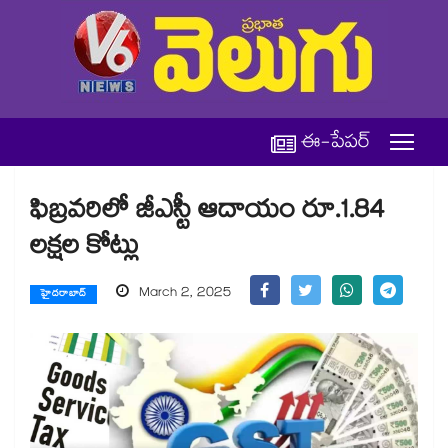
ఈ-పేపర్
ఫిబ్రవరిలో జీఎస్టీ ఆదాయం రూ.1.84
లక్షల కోట్లు
March 2, 2025
హైదరాబాద్