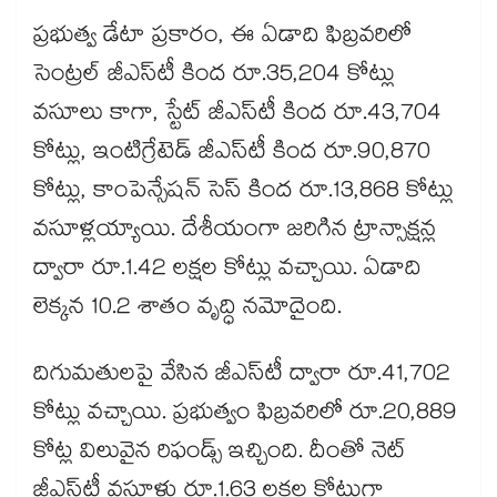
ప్రభుత్వ డేటా ప్రకారం, ఈ ఏడాది ఫిబ్రవరిలో
సెంట్రల్ జీఎస్‌‌టీ కింద రూ.35,204 కోట్లు
వసూలు కాగా, స్టేట్ జీఎస్‌‌టీ కింద రూ.43,704
కోట్లు, ఇంటిగ్రేటెడ్ జీఎస్‌‌టీ కింద రూ.90,870
కోట్లు, కాంపెన్సేషన్ సెస్‌‌ కింద రూ.13,868 కోట్లు
వసూళ్లయ్యాయి. దేశీయంగా జరిగిన ట్రాన్సాక్షన్ల
ద్వారా రూ.1.42 లక్షల కోట్లు వచ్చాయి. ఏడాది
లెక్కన 10.2 శాతం వృద్ధి నమోదైంది.
దిగుమతులపై వేసిన జీఎస్‌‌టీ ద్వారా రూ.41,702
కోట్లు వచ్చాయి. ప్రభుత్వం ఫిబ్రవరిలో రూ.20,889
కోట్ల విలువైన రిఫండ్స్ ఇచ్చింది. దీంతో నెట్
జీఎస్‌‌టీ వసూళ్లు రూ.1.63 లక్షల కోట్లుగా