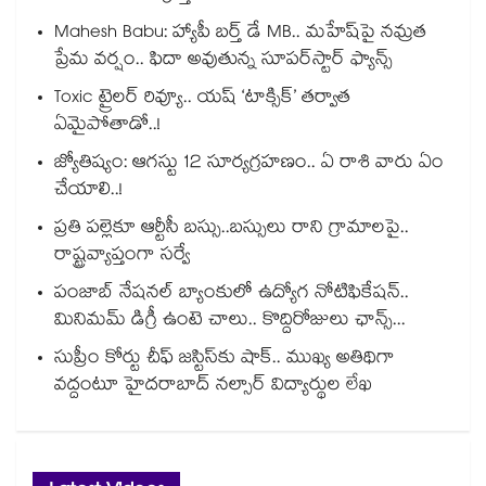
Mahesh Babu: హ్యాపీ బర్త్ డే MB.. మహేష్‌పై నమ్రత
ప్రేమ వర్షం.. ఫిదా అవుతున్న సూపర్‌స్టార్ ఫ్యాన్స్
Toxic ట్రైలర్ రివ్యూ.. యష్ ‘టాక్సిక్’ తర్వాత
ఏమైపోతాడో..!
జ్యోతిష్యం: ఆగస్టు 12 సూర్యగ్రహణం.. ఏ రాశి వారు ఏం
చేయాలి..!
ప్రతి పల్లెకూ ఆర్టీసీ బస్సు..బస్సులు రాని గ్రామాలపై..
రాష్ట్రవ్యాప్తంగా సర్వే
పంజాబ్ నేషనల్ బ్యాంకులో ఉద్యోగ నోటిఫికేషన్..
మినిమమ్ డిగ్రీ ఉంటె చాలు.. కొద్దిరోజులు ఛాన్స్...
సుప్రీం కోర్టు చీఫ్ జస్టిస్⁭కు షాక్.. ముఖ్య అతిథిగా
వద్దంటూ హైదరాబాద్ నల్సార్ విద్యార్థుల లేఖ