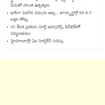
పేరుతో సొంత ఉత్పత్తులు
భారీగా పెరిగిన చమురు బిల్లు .. జూన్క్వార్టర్లో రూ.4.11
లక్షల కోట్లు
LIC కీలక ప్రకటన..హెల్త్ ఇన్సూరెన్స్, ఫిన్‌టెక్‌లో
పెట్టుబడులు!
హైదరాబాద్లో ఏఐ హెల్త్‌‌‌‌‌‌‌‌‌‌‌‌‌‌‌‌‌‌‌‌‌‌‌‌‌‌‌‌‌‌‌‌కేర్ సదస్సు