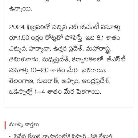
ఉన్నాయి.
2024 ఫిబ్రవరిలో వచ్చిన నెట్‌‌ జీఎస్‌‌టీ వసూళ్లు
రూ.1.50 లక్షల కోట్లతో పోలిస్తే ఇది 8.1 శాతం
ఎక్కువ. హర్యానా, ఉత్తర ప్రదేశ్‌‌, మహారాష్ట్ర,
తమిళనాడు, మధ్యప్రదేశ్‌‌, కర్నాటకలలో జీఎస్‌‌టీ
వసూళ్లు 10–20 శాతం మేర పెరిగాయి.
తెలంగాణ, గుజరాత్‌‌, అస్సాం, ఆంధ్రప్రదేశ్‌‌,
ఒడిస్సాల్లో 1–4 శాతం మేర పెరిగాయి.
మరిన్ని వార్తలు
ప్రైవేట్ లేబుల్ వ్యాపారంలోకి ఫ్లిప్కార్ట్.. పిక్డ్ లేబుల్