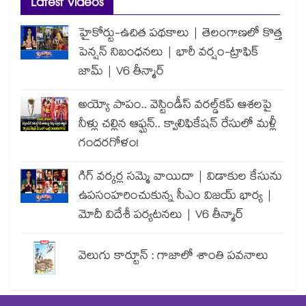
Latest Videos
హైకోర్టు-ఉచిత పథకాలు | తెలంగాణలో కొత్త
పెన్షన్ నిబంధనలు | భారీ వర్షం-ట్రాఫిక్
జామ్ | V6 తీన్మార్
అయ్యో పాపం.. వెస్టిండీస్ వరల్డ్‌కప్ ఆశలపై
నీళ్లు చల్లిన ఆఫ్ఘన్.. క్వాలిఫికేషన్ రేసులో మళ్లీ
గందరగోళం!
గిగ్ వర్కర్ల సమ్మె వాయిదా | విడాకుల కేసును
ఉపసంహరించుకున్న సీఎం విజయ్ భార్య |
మోదీ విదేశీ పర్యటనలు | V6 తీన్మార్
వెలుగు కార్టూన్ : గాజాలో శాంతి పవనాలు