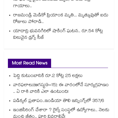
గాయాలు..
రాజమండ్రి మెడికో ప్రియాంక మృతి... మృత్యువుతో ఐదు
రోజులు పోరాడి..
యాదాద్రి భువనగిరిలో షాకింగ్ ఘటన.. రూ.54 కోట్ల
విలువైన డ్రగ్స్ సీజ్
Most Read News
పెద్ది కుటుంబానికి రూ.2 కోట్ల 25 లక్షలు
వారఫలాలు(ఆగస్టు9–15): ఈ వారంలోనే సూర్యగ్రహణం
.. ఏ రాశి వారికి ఎలా ఉంటుంది!
పడిక్కల్‌‌ ప్రతాపం..ఇండియా తొలి ఇన్నింగ్స్‌‌లో 357/6
ఇంజినీరింగ్ చేశారా ? రైల్వే సంస్థలో ఉద్యోగాలు.. నెలకు
మంచి జీతం.. పూర్తి వివరాలివే!