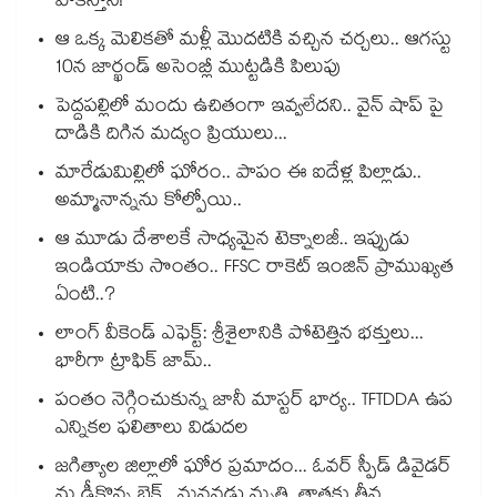
పాకిస్తాన్!
ఆ ఒక్క మెలికతో మళ్లీ మొదటికి వచ్చిన చర్చలు.. ఆగస్టు
10న జార్ఖండ్ అసెంబ్లీ ముట్టడికి పిలుపు
పెద్దపల్లిలో మందు ఉచితంగా ఇవ్వలేదని.. వైన్ షాప్ పై
దాడికి దిగిన మద్యం ప్రియులు...
మారేడుమిల్లిలో ఘోరం.. పాపం ఈ ఐదేళ్ల పిల్లాడు..
అమ్మానాన్నను కోల్పోయి..
ఆ మూడు దేశాలకే సాధ్యమైన టెక్నాలజీ.. ఇప్పుడు
ఇండియాకు సొంతం.. FFSC రాకెట్ ఇంజిన్ ప్రాముఖ్యత
ఏంటి..?
లాంగ్ వీకెండ్ ఎఫెక్ట్: శ్రీశైలానికి పోటెత్తిన భక్తులు...
భారీగా ట్రాఫిక్ జామ్..
పంతం నెగ్గించుకున్న జానీ మాస్టర్ భార్య.. TFTDDA ఉప
ఎన్నికల ఫలితాలు విడుదల
జగిత్యాల జిల్లాలో ఘోర ప్రమాదం... ఓవర్ స్పీడ్ డివైడర్
ను ఢీకొన్న బైక్.. మనవడు మృతి, తాతకు తీవ్ర