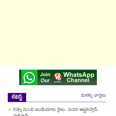
మరిన్ని వార్తలు
లేటెస్ట్
రష్యా నుంచి ఇండియాకు రైలు.. వయా ఆఫ్ఘనిస్తాన్,