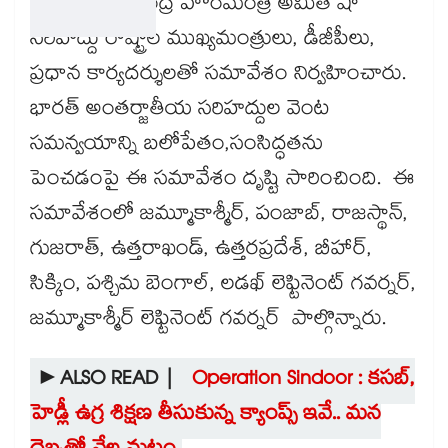
ఈ క్రమంలో కేంద్ర హోంమంత్రి అమిత్ షా
సరిహద్దు రాష్ట్రాల ముఖ్యమంత్రులు, డీజీపీలు,
ప్రధాన కార్యదర్శులతో సమావేశం నిర్వహించారు.
భారత్ అంతర్జాతీయ సరిహద్దుల వెంట
సమన్వయాన్ని బలోపేతం,సంసిద్ధతను
పెంచడంపై ఈ సమావేశం దృష్టి సారించింది. ఈ
సమావేశంలో జమ్మూకాశ్మీర్, పంజాబ్, రాజస్థాన్,
గుజరాత్, ఉత్తరాఖండ్, ఉత్తరప్రదేశ్, బీహార్,
సిక్కిం, పశ్చిమ బెంగాల్, లడఖ్ లెఫ్టినెంట్ గవర్నర్,
జమ్మూకాశ్మీర్ లెఫ్టినెంట్ గవర్నర్ పాల్గొన్నారు.
►ALSO READ |
Operation Sindoor : కసబ్,
హెడ్లీ ఉగ్ర శిక్షణ తీసుకున్న క్యాంప్స్ ఇవే.. మన