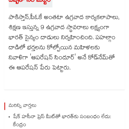
దెబ్బతో నేల మట్టం
పాకిస్తాన్,పీఓకే అంతటా ఉగ్రవాద కార్యకలాపాలు,
శిక్షణ ఇస్తున్న 9 ఉగ్రవాద స్థావరాలు లక్ష్యంగా
భారత్ సైన్యం దాడులు నిర్వహించింది. పహల్గాం
దాడిలో భర్తలను కోల్పోయిన మహిళలకు
నివాళిగా 'ఆపరేషన్ సిందూర్' అనే కోడ్‌నేమ్‌తో
ఈ ఆపరేషన్ పేరు పెట్టారు.
మరిన్ని వార్తలు
షేక్ హసీనా ప్రెస్ మీట్‎తో భారత్‎కు సంబంధం లేదు:
కేంద్రం