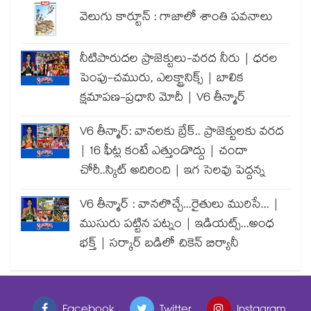
వెలుగు కార్టూన్ : గాజాలో శాంతి పవనాలు
నీటిపారుదల ప్రాజెక్టులు-వరద నీరు | ధరల
పెంపు-చమురు, ఎలక్ట్రానిక్స్ | బాలిక
క్షమాపణ-ప్రధాని మోదీ | V6 తీన్మార్
V6 తీన్మార్: వానలకు బ్రేక్.. ప్రాజెక్టులకు వరద
| 16 ఫీట్ల కంటే ఎత్తుండొద్దు | చందా
చోరీ..స్కిట్ అదిరింది | ఇగ సెలవు పెద్దన్న
V6 తీన్మార్ : వానలొచ్చే...రైతులు మురిసే... |
ముసురు పట్టిన పట్నం | ఇడియట్స్...అంధ
భక్త్ | సర్కార్ బడిలో చికెన్ బిర్యానీ
Facebook
Twitter
Instagram