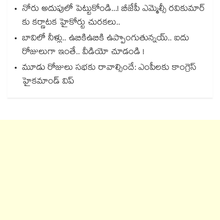
నోరు అదుపులో పెట్టుకోండి...! బీజేపీ ఎమ్మెల్సీ రవికుమార్
కు కర్ణాటక హైకోర్టు చురకలు..
బావిలో నీళ్లు.. ఉబికిఉబికి ఉప్పొంగుతున్నయ్.. ఐదు
రోజులుగా ఇంతే.. వీడియో చూడండి !
మూడు రోజులు సభకు రావాల్సిందే: ఎంపీలకు కాంగ్రెస్
హైకమాండ్ విప్