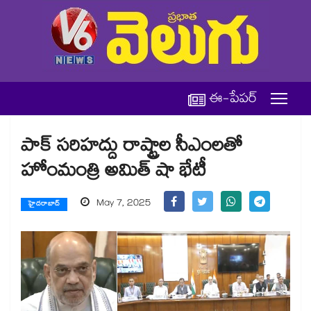
ఈ-పేపర్
పాక్ సరిహద్దు రాష్ట్రాల సీఎంలతో
హోంమంత్రి అమిత్ షా భేటీ
May 7, 2025
హైదరాబాద్