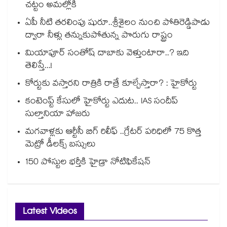
చట్టం అమల్లోకి
ఏపీ నీటి తరలింపు షురూ..శ్రీశైలం నుంచి పోతిరెడ్డిపాడు
ద్వారా నీళ్లు తన్నుకుపోతున్న పొరుగు రాష్ట్రం
మియాపూర్ సంతోష్ దాబాకు వెళ్తుంటారా..? ఇది
తెలిస్తే...!
కోర్టుకు వస్తారని రాత్రికి రాత్రే కూల్చేస్తారా? : హైకోర్టు
కంటెంప్ట్ కేసులో హైకోర్టు ఎదుట.. IAS సందీప్
సుల్తానియా హాజరు
మగవాళ్లకు ఆర్టీసీ బిగ్ రిలీఫ్ ..గ్రేటర్ పరిధిలో 75 కొత్త
మెట్రో డీలక్స్ బస్సులు
150 పోస్టుల భర్తీకి హైడ్రా నోటిఫికేషన్
Latest Videos