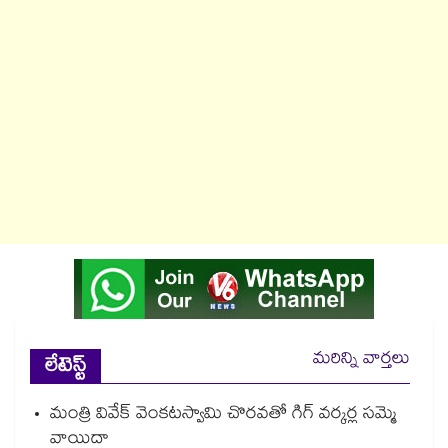
మరిన్ని వార్తలు
లేటెస్ట్
మంత్రి వివేక్ వెంకటస్వామి చొరవతో గిగ్ వర్కర్ల సమ్మె
వాయిదా