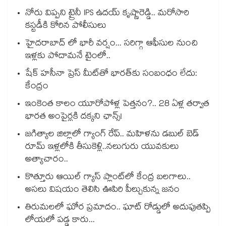
నోరు విప్పని ట్రైనీ IPS ఉదయ్ కృష్ణారెడ్డి.. మరోసారి
కస్టడీకి కోరిన పోలీసులు
హైదరాబాద్ లో భారీ వర్షం... సరిగ్గా ఆఫీసుల నుంచి
ఇళ్లకు పోదామనే టైంలో..
షేక్ హసీనా ప్రెస్ మీట్‎తో భారత్‎కు సంబంధం లేదు:
కేంద్రం
ఇంకెంత కాలం యూరోపోళ్ల పెత్తనం?.. 28 ఏళ్ల తర్వాత
భారత అంపైర్లకి దక్కని ఛాన్స్!
జగిత్యాల జిల్లాలో గ్యాంగ్ రేప్.. మహిళను డబుల్ బెడ్
రూమ్ ఇళ్లలోకి తీసుకెళ్లి..నలుగురు యువకులు
అత్యాచారం..
కొత్తూరు ఆయిల్ గ్యాస్⁪ ప్లాంట్⁫లో కేంద్ర బలగాలు..
అసలు విషయం తెలిసి ఊపిరి పీల్చుకున్న జనం
తిరుమలలో ఘోర ప్రమాదం.. ఘాట్ రోడ్డులో అదుపుతప్పి
లోయలో పడ్డ కారు...