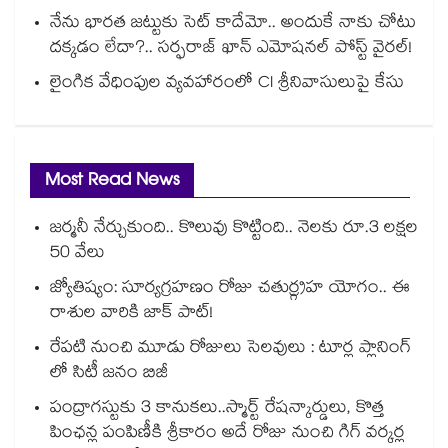
నేను భారత జట్టుకు సెట్ కాదేమో.. అందుకే నాకు చోటు
దక్కడం లేదా?.. సర్ఫరాజ్ ఖాన్ ఎమోషనల్ పోస్ట్ వైరల్!
లైంగిక వేధింపుల వ్యవహారంలో CI శ్రీనివాసులుపై కేసు
Most Read News
జర్మనీ నేర్చుకుంది.. కొలువు కొట్టింది.. నెలకు రూ.3 లక్షల
50 వేలు
జ్యోతిష్యం: సూర్యగ్రహణం రోజు చతుర్గ్రహ యోగం.. ఈ
రాశుల వారికి జాక్ పాట్!
రేపటి నుంచి మూడు రోజులు సెలవులు : టూర్ల ప్లానింగ్
లో సిటీ జనం బిజీ
పంద్రాగస్టుకు 3 కానుకలు..స్మార్ట్ రేషన్కార్డులు, కొత్త
పింఛన్ల పంపిణీకి శ్రీకారం అదే రోజు నుంచి గిగ్ వర్కర్ల