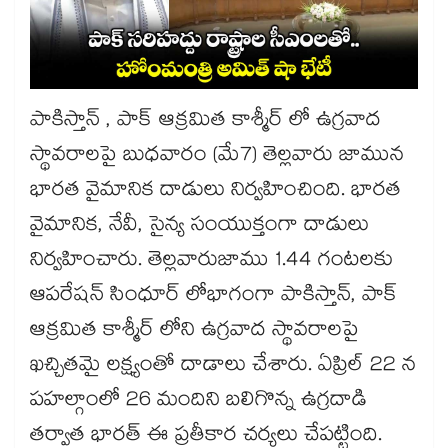
పాకిస్తాన్ , పాక్ ఆక్రమిత కాశ్మీర్ లో ఉగ్రవాద
స్థావరాలపై బుధవారం (మే7) తెల్లవారు జామున
భారత వైమానిక దాడులు నిర్వహించింది. భారత
వైమానిక, నేవీ, సైన్య సంయుక్తంగా దాడులు
నిర్వహించారు. తెల్లవారుజాము 1.44 గంటలకు
ఆపరేషన్ సింధూర్ లోభాగంగా పాకిస్తాన్, పాక్
ఆక్రమిత కాశ్మీర్ లోని ఉగ్రవాద స్థావరాలపై
ఖచ్చితమై లక్ష్యంతో దాడాలు చేశారు. ఏప్రిల్ 22 న
పహల్గాంలో 26 మందిని బలిగొన్న ఉగ్రదాడి
తర్వాత భారత్ ఈ ప్రతీకార చర్యలు చేపట్టింది.