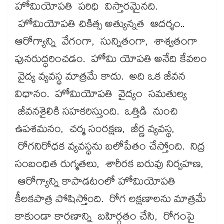
హోమియోపతి పరిధి విస్తారమైనది.
హోమియోపతి చికిత్స అత్యున్నత ఆదర్శం..
ఆరోగ్యాన్ని వేగంగా, సున్నితంగా, శాశ్వతంగా
పునరుద్ధరించడం. హోమి యోపతి అనేది కేవలం
వైద్య వ్యవస్థ మాత్రమే కాదు. అది ఒక జీవన
విధానం. హోమియోపతి వైద్యం సమతుల్య
జీవనశైలికి సహకరిస్తుంది. ఒత్తిడి నుంచి
ఉపశమనం, చర్మ సంరక్షణ, జీర్ణ వ్యవస్థ,
రోగనిరోధక వ్యవస్థను బలోపేతం చేస్తోంది. నిద్ర
సంబంధిత రుగ్మతలు, శారీరక బరువు నిర్వహణ,
ఆరోగ్యాన్ని కాపాడటంలో హోమియోపతి
కీలకపాత్ర పోషిస్తోంది. రోగ లక్షణాలను మాత్రమే
కాకుండా కారణాన్ని బహిర్గతం చేసి, రోగంపై