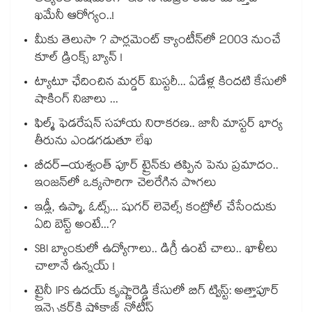
ఖమేనీ ఆరోగ్యం..!
మీకు తెలుసా ? పార్లమెంట్ క్యాంటీన్⁪లో 2003 నుంచే
కూల్ డ్రింక్స్ బ్యాన్ !
ట్యాటూ ఛేదించిన మర్డర్ మిస్టరీ... ఏడేళ్ల కిందటి కేసులో
షాకింగ్ నిజాలు ...
ఫిల్మ్ ఫెడరేషన్ సహాయ నిరాకరణ.. జానీ మాస్టర్ భార్య
తీరును ఎండగడుతూ లేఖ
బీదర్–యశ్వంత్ పూర్ ట్రైన్‎కు తప్పిన పెను ప్రమాదం..
ఇంజన్‎లో ఒక్కసారిగా చెలరేగిన పొగలు
ఇడ్లీ, ఉప్మా, ఓట్స్... షుగర్ లెవెల్స్ కంట్రోల్ చేసేందుకు
ఏది బెస్ట్ అంటే...?
SBI బ్యాంకులో ఉద్యోగాలు.. డిగ్రీ ఉంటే చాలు.. ఖాళీలు
చాలానే ఉన్నయ్ !
ట్రైనీ IPS ఉదయ్ కృష్ణారెడ్డి కేసులో బిగ్ ట్విస్ట్: అత్తాపూర్
ఇన్స్పెక్టర్‎కి షోకాజ్ నోటీస్