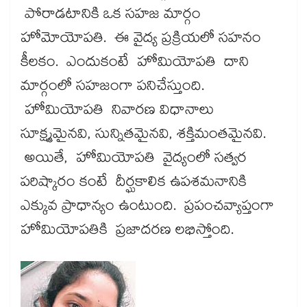
పోరాడటానికి ఒక సహజ మార్గం
హోమోయోపతి. ఈ వైద్య ప్రక్రియలో సహనం
కీలకం. ఎందుకంటే హోమియోపతి దాని
మార్గంలో సహజంగా పనిచేస్తుంది.
హోమియోపతి నివారణ విధానాలు
సూక్ష్మమైనవి, సున్నితమైనవి, శక్తిమంతమైనవి.
అయితే, హోమియోపతి వైద్యంలో సత్వర
పరిష్కారం కంటే దీర్ఘకాలిక ఉపశమనానికి
ఎక్కువ ప్రాధాన్యం ఉంటుంది. ప్రపంచవ్యాప్తంగా
హోమియోపతికి ప్రజాదరణ లభిస్తోంది.