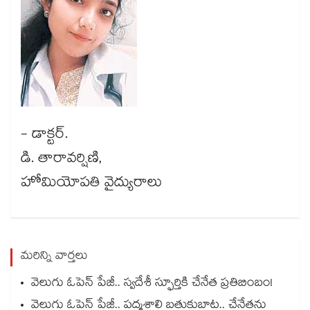
- డాక్టర్.
డి. తారావర్షిణి,
హోమియోపతి వైద్యురాలు
మరిన్ని వార్తలు
వెలుగు ఓపెన్ పేజీ.. స్వదేశీ స్ఫూర్తికి చేనేత ప్రతిబింబం!
వెలుగు ఓపెన్ పేజీ.. పద్మశాలి బతుకుబాట.. చేనేతను