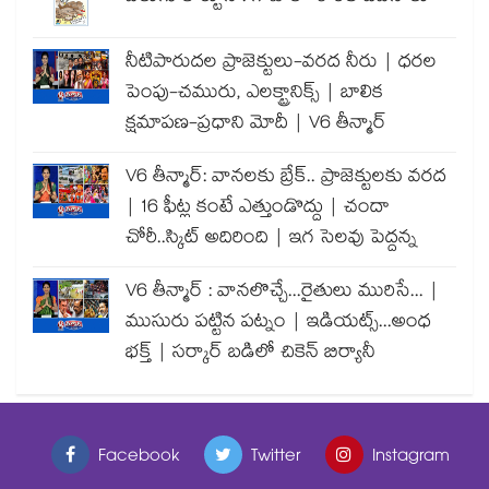
నీటిపారుదల ప్రాజెక్టులు-వరద నీరు | ధరల
పెంపు-చమురు, ఎలక్ట్రానిక్స్ | బాలిక
క్షమాపణ-ప్రధాని మోదీ | V6 తీన్మార్
V6 తీన్మార్: వానలకు బ్రేక్.. ప్రాజెక్టులకు వరద
| 16 ఫీట్ల కంటే ఎత్తుండొద్దు | చందా
చోరీ..స్కిట్ అదిరింది | ఇగ సెలవు పెద్దన్న
V6 తీన్మార్ : వానలొచ్చే...రైతులు మురిసే... |
ముసురు పట్టిన పట్నం | ఇడియట్స్...అంధ
భక్త్ | సర్కార్ బడిలో చికెన్ బిర్యానీ
Facebook
Twitter
Instagram