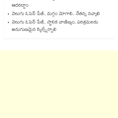
ఆదరిద్దాం
వెలుగు ఓపెన్ పేజీ.. మగ్గం మోగాలి.. నేతన్న నవ్వాలి
వెలుగు ఓపెన్ పేజీ.. స్థానిక వాణిజ్యం, పరిశ్రమలకు
అనుగుణమైన స్కిల్స్నేర్పాలి