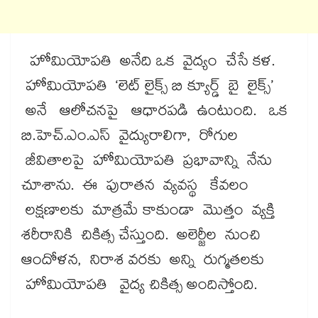
హోమియోపతి అనేది ఒక వైద్యం చేసే కళ.
హోమియోపతి ‘లెట్ లైక్స్ బి క్యూర్డ్ బై లైక్స్’
అనే ఆలోచనపై ఆధారపడి ఉంటుంది. ఒక
బి.హెచ్.ఎం.ఎస్ వైద్యురాలిగా, రోగుల
జీవితాలపై హోమియోపతి ప్రభావాన్ని నేను
చూశాను. ఈ పురాతన వ్యవస్థ కేవలం
లక్షణాలకు మాత్రమే కాకుండా మొత్తం వ్యక్తి
శరీరానికి చికిత్స చేస్తుంది. అలెర్జీల నుంచి
ఆందోళన, నిరాశ వరకు అన్ని రుగ్మతలకు
హోమియోపతి వైద్య చికిత్స అందిస్తోంది.