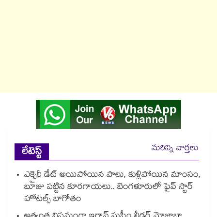
మరిన్ని వార్తలు
లేటెస్ట్
ఎక్సైరీ డేట్ అయిపోయిన పాలు, కుళ్లిపోయిన మాంసం,
బూజు పట్టిన కూరగాయలు.. బెంగళూరులో ఫైవ్ స్టార్
హోటల్స్ బాగోతం
అత్యంత విషమంగా ఇరాన్ సుప్రీం లీడర్ మోజ్తాబా