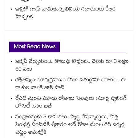
ఇళ్లలో గ్యాస్ వాడుతున్న వినియోగదారులకు కీలక
హెచ్చరిక
Most Read News
జర్మనీ నేర్చుకుంది.. కొలువు కొట్టింది.. నెలకు రూ.3 లక్షల
50 వేలు
జ్యోతిష్యం: సూర్యగ్రహణం రోజు చతుర్గ్రహ యోగం.. ఈ
రాశుల వారికి జాక్ పాట్!
రేపటి నుంచి మూడు రోజులు సెలవులు : టూర్ల ప్లానింగ్
లో సిటీ జనం బిజీ
పంద్రాగస్టుకు 3 కానుకలు..స్మార్ట్ రేషన్కార్డులు, కొత్త
పింఛన్ల పంపిణీకి శ్రీకారం అదే రోజు నుంచి గిగ్ వర్కర్ల
చట్టం అమల్లోకి