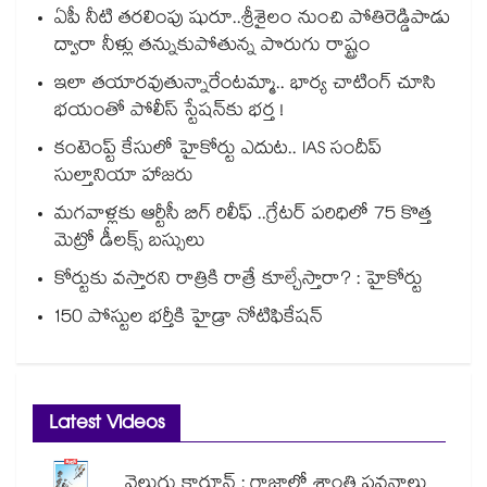
ఏపీ నీటి తరలింపు షురూ..శ్రీశైలం నుంచి పోతిరెడ్డిపాడు
ద్వారా నీళ్లు తన్నుకుపోతున్న పొరుగు రాష్ట్రం
ఇలా తయారవుతున్నారేంటమ్మా.. భార్య చాటింగ్ చూసి
భయంతో పోలీస్ స్టేషన్⁫కు భర్త !
కంటెంప్ట్ కేసులో హైకోర్టు ఎదుట.. IAS సందీప్
సుల్తానియా హాజరు
మగవాళ్లకు ఆర్టీసీ బిగ్ రిలీఫ్ ..గ్రేటర్ పరిధిలో 75 కొత్త
మెట్రో డీలక్స్ బస్సులు
కోర్టుకు వస్తారని రాత్రికి రాత్రే కూల్చేస్తారా? : హైకోర్టు
150 పోస్టుల భర్తీకి హైడ్రా నోటిఫికేషన్
Latest Videos
వెలుగు కార్టూన్ : గాజాలో శాంతి పవనాలు