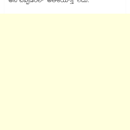
అని చెప్పడంలో అతిశయోక్తి లేదు.