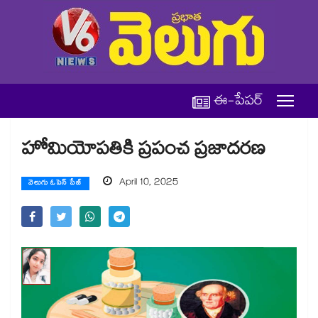
ఈ-పేపర్
హోమియోపతికి ప్రపంచ ప్రజాదరణ
April 10, 2025
వెలుగు ఓపెన్ పేజ్