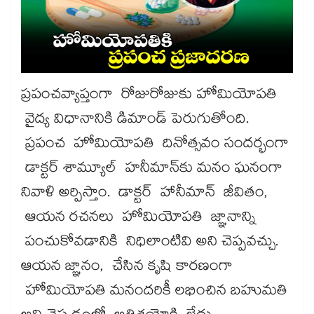
ప్రపంచవ్యాప్తంగా రోజురోజుకు హోమియోపతి
వైద్య విధానానికి డిమాండ్​ పెరుగుతోంది.
ప్రపంచ హోమియోపతి దినోత్సవం సందర్భంగా
డాక్టర్ శామ్యూల్ హనీమాన్​కు మనం ఘనంగా
నివాళి అర్పిస్తాం. డాక్టర్​ హానీమాన్​ జీవితం,
ఆయన రచనలు హోమియోపతి జ్ఞానాన్ని
పంచుకోవడానికి నిధిలాంటివి అని చెప్పవచ్చు.
ఆయన జ్ఞానం, చేసిన కృషి కారణంగా
హోమియోపతి మనందరికీ లభించిన బహుమతి