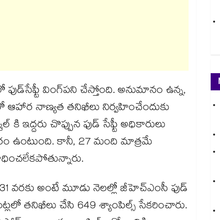
ో ఫుడ్​సేఫ్టీ వింగ్​పని చేస్తోంది. అనుమానం ఉన్న,
్స్​లో ఆహార నాణ్యత తనిఖీలు నిర్వహించేందుకు
్ కి ఇద్దరు చొప్పున ఫుడ్ సేఫ్టీ అధికారులు
సరం ఉంటుంది. కానీ, 27 మంది మాత్రమే
ించలేకపోతున్నారు.
31 వరకు అంటే మూడు నెలల్లో జీహెచ్ఎంసీ ఫుడ్
ెంట్లలో తనిఖీలు చేసి 649 శ్యాంపిల్స్ సేకరించారు.