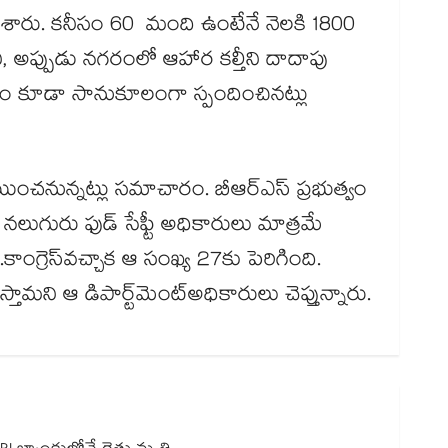
 చేశారు. కనీసం 60 మంది ఉంటేనే నెలకి 1800
, అప్పుడు నగరంలో ఆహార కల్తీని దాదాపు
ుత్వం కూడా సానుకూలంగా స్పందించినట్లు
చనున్నట్లు సమాచారం. బీఆర్ఎస్​ ప్రభుత్వం
ుగురు ఫుడ్ సేఫ్టీ అధికారులు మాత్రమే
ాంగ్రెస్​వచ్చాక ఆ సంఖ్య 27కు పెరిగింది.
ామని ఆ డిపార్ట్​మెంట్​అధికారులు చెప్తున్నారు.