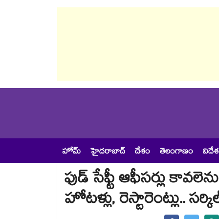
హోమ్
హైదరాబాద్
దేశం
తెలంగాణం
విదే
ఫుడ్ సేఫ్టీ ఆఫీసర్లు కావలె
హోటళ్లు, రెస్టారెంట్లు.. సర