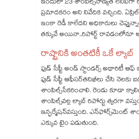
ఇందులో 23 శాంపిల్స్​నాణ్యత లేనివిగా రిప
ప్రమాదకరం అని నివేదిక వచ్చింది. ఏప్రిల్​ల
ఇంకా రెడీ కాలేదని అధికారులు చెప్తున్నార
తక్కువే అయినా..రిపోర్ట్​ రావడంలోనూ 
రాష్ట్రానికి అంతటికీ ఒకే ల్యాబ్
ఫుడ్ సేఫ్టీ అండ్ స్టాండర్స్ అథారిటీ 
ఫుడ్ సేఫ్టీ ఆఫీసర్​తనిఖీలు చేసి నెలకు ఐద
శాంపిల్స్​సేకరించాలి. రెండు కూడా క్వ
శాంపిల్స్​వల్ల ల్యాబ్ రిపోర్టు త్వరగా వస్తుంద
ఇన్ఫర్మేషన్​వస్తుంది. ఎన్​ఫోర్స్​మెంట్ శాంపి
ఎక్కువ టైం పడుతుంది.