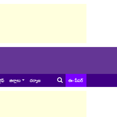
ైఫ్
జిల్లాలు
దర్వాజ
ఈ-పేపర్