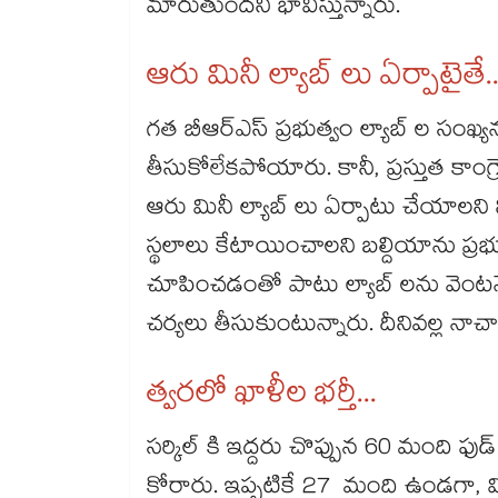
మారుతుందని భావిస్తున్నారు.
ఆరు మినీ ల్యాబ్ లు ఏర్పాటైతే.
గత బీఆర్ఎస్ ప్రభుత్వం ల్యాబ్ ల సంఖ్
తీసుకోలేకపోయారు. కానీ, ప్రస్తుత కాంగ్రె
ఆరు మినీ ల్యాబ్ లు ఏర్పాటు చేయాలని న
స్థలాలు కేటాయించాలని బల్దియాను ప్రభు
చూపించడంతో పాటు ల్యాబ్ లను వెంటన
చర్యలు తీసుకుంటున్నారు. దీనివల్ల నాచా
త్వరలో ఖాళీల భర్తీ...
సర్కిల్ కి ఇద్దరు చొప్పున 60 మంది ఫుడ్ సే
కోరారు. ఇప్పటికే 27 మంది ఉండగా, 