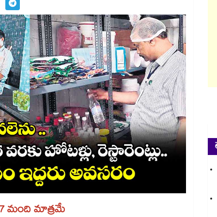
 27 మంది మాత్రమే