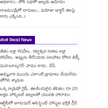
అధికారం.. లోక్ సభలో బిల్లుకు ఆమోదం
రాజమండ్రిలో దారుణం... మహిళా డాక్టర్ తలపై
కారు ఎక్కించి...!
Most Read News
జీతం లక్షా 60వేలు.. కట్టాల్సిన EMIలు లక్షా
85వేలు.. అప్పులు తీరేందుకు సలహాలు కోరిన టెక్కీ
మహబూబ్నగర్: పాము కాదు.. చేపే
అమ్మవారి ముందు ఎలాంటి డ్రామాలు చేయలేదు:
జోగిని శ్యామల
ఒక్క ర్యాపిడో రైడ్.. తలకిందులైన జీవితం: రూ.25
లక్షల హాస్పిటల్ బిల్లులతో యువతి పోరాటం
ఆర్టీసీలో జూనియర్ అసిస్టెంట్‌‌ పోస్టుల భర్తీకి గ్రీన్‌‌