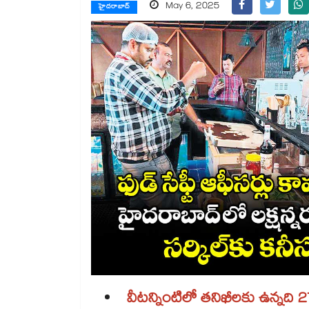
May 6, 2025
హైదరాబాద్
వీటన్నింటిలో తనిఖీలకు ఉన్నది