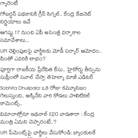
గ్యారెంటీ
గోబర్ధన్ పథకానికి గ్రీన్ సిగ్నల్.. కేంద్ర కేబినెట్
నిర్ణయాలు ఇవే
ఆగష్టు 17 నుంచి ఏపీ అసెంబ్లీ వర్షాకాల
సమావేశాలు...
UPI చెల్లింపులపై ఛార్జీలకు మోడీ సర్కార్ ఆమోదం..
దీంతో ఎవరికి లాభం?
పూర్తిగా రాజకీయ ప్రేరేపిత కేసు.. హైకోర్టు తీర్పును
సుప్రీంలో సవాల్ చేస్తా: తెహెల్కా మాజీ ఎడిటర్
Sobhita Dhulipala: ఒక రోజు కమ్యూనిజం
గెలుస్తుంది.. అక్కినేని వారి కోడలు పొలిటికల్
కామెంట్స్..
విమానాల్లోనూ ఇథనాల్ E20 వాడతారా : కేంద్ర
మంత్రి ఏమని చెప్పారంటే..?
UPI పేమెంట్స్⁪పై ఛార్జీలు వేసుకోండి: బ్యాంకులకే