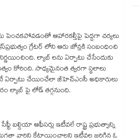
.
యను పెంచకపోవడంతో ఆహారకల్తీపై పెద్దగా చర్యలు
స్​ప్రభుత్వం గ్రేటర్ లోని ఆరు జోన్లకి సంబంధించి
ిర్ణయించింది. ల్యాబ్ లను ఏర్పాటు చేసేందుకు
త్వం కోరింది. సాధ్యమైనంత త్వరగా స్థలాలు
ే ఏర్పాటు చేయించేలా జీహెచ్ఎంసీ అధికారులు
రం ల్యాబ్ పై లోడ్ తగ్గనుంది.
ఫ్టీ బల్దియా ఆఫీసర్లు ఇటీవలే రాష్ట్ర ప్రభుత్వాన్ని
మిగతా వారిని కేటాయించాలని ఇటీవల జరిగిన ఓ