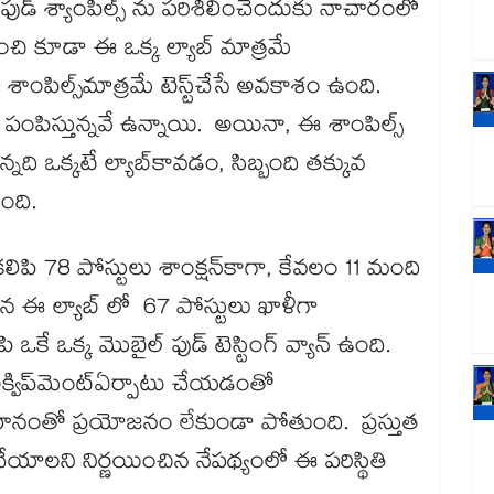
 ఫుడ్ శ్యాంపిల్స్ ను పరిశీలించేందుకు నాచారంలో
నుంచి కూడా ఈ ఒక్క ల్యాబ్ మాత్రమే
ంపిల్స్​మాత్రమే టెస్ట్​చేసే అవకాశం ఉంది.
పిస్తున్నవే ఉన్నాయి. అయినా, ఈ శాంపిల్స్​
్నది ఒక్కటే ల్యాబ్​కావడం, సిబ్బంది తక్కువ
ంది.
కలిపి 78 పోస్టులు శాంక్షన్​కాగా, కేవలం 11 మంది
ైన ఈ ల్యాబ్ లో 67 పోస్టులు ఖాళీగా
ఒకే ఒక్క మొబైల్ ఫుడ్ టెస్టింగ్ వ్యాన్ ఉంది.
ఎక్విప్​మెంట్​ఏర్పాటు చేయడంతో
హనంతో ప్రయోజనం లేకుండా పోతుంది. ప్రస్తుత
టు చేయాలని నిర్ణయించిన నేపథ్యంలో ఈ పరిస్థితి