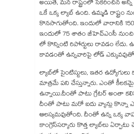
అయితే, మన రాష్ట్రంలో సేకరించిన అన్ని
ఒకే ఒక్క ల్యాబ్ ఉంది. ఉమ్మడి రాష్ట్రం 
కొనసాగుతోంది. ఇందులో వారానికి 150 శా
ఇందులో 75 శాతం జీహెచ్ఎంసీ నుంచి పం
లో కొన్నింటి రిపోర్టులు రావడం లేదు. ఉన
కావడంతో ఉన్నవారిపై లోడ్​ ఎక్కువవుతో
ల్యాబ్​లో సైంటిస్టులు, ఇతర ఉద్యోగులు 
మాత్రమే పని చేస్తున్నారు. ఎంతో కీలకమ
ఉన్నాయి.దీంతో పాటు గ్రేటర్ అంతా కలిపి 
దీంతో పాటు మరో ఐదు వ్యాన్లు కొన్నా 
ఆలస్యమవుతోంది. దీంతో ఉన్న ఒక్క వా
కాంగ్రెస్​సర్కారు కొత్త ల్యాబ్​లు ఏర్పా