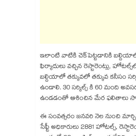
ఇలాంటి వాటికి చెక్​పెట్టడానికి బల్దియాల
ఫిర్యాదులు వచ్చిన రెస్టారెంట్లు, హోటల
బల్దియాలో తక్కువలో తక్కువ కనీసం సర్కిల
ఉండాలి. 30 సర్కిల్స్ కి 60 మంది అవ
ఉండడంతో ఆశించిన మేర ఫలితాలు సాధ
ఈ సంవత్సరం జనవరి నెల నుంచి మార్చి
సేఫ్టీ అధికారులు 2881 హోటల్స్, రెస్టార