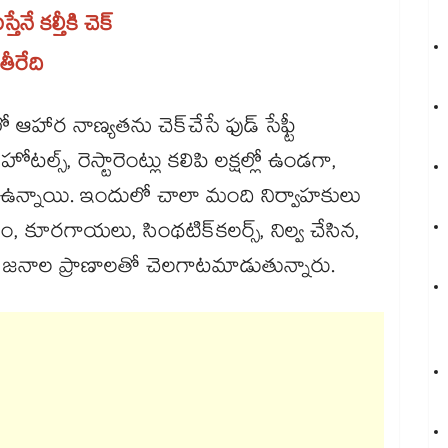
తేనే కల్తీకి చెక్​
తీరేది
హార నాణ్యతను చెక్​చేసే ఫుడ్ సేఫ్టీ
హోటల్స్, రెస్టారెంట్లు కలిపి లక్షల్లో ఉండగా,
మే ఉన్నాయి. ఇందులో చాలా మంది నిర్వాహకులు
, కూరగాయలు, సింథటిక్​కలర్స్, నిల్వ చేసిన,
ూ జనాల ప్రాణాలతో చెలగాటమాడుతున్నారు.