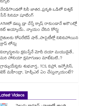
సిగ్నల్
నేరడిగొండలో సినీ జాతర..ప్రకృతి ఒడిలో విశ్వక్
సేన్ సినిమా షూటింగ్
ATMలో డబ్బు డ్రా చేస్తే క్యాష్ రాకుండానే అకౌంట్లో
కట్ అయ్యాయ్.. న్యాయం చేసిన కోర్టు
రైతులకు కోపరేటివ్ షాక్..సొసైటీల్లో నిలిచిపోయిన
క్రాప్ లోన్లు
విద్యార్థులను క్షమిస్తేనే మోదీ దయా మయుడైతే..
మరి సోనియా క్షమాగుణం మాటేమిటి..?
గ్రాడ్యుయేట్లకు శుభవార్త.. TCS, విప్రో, ఇన్ఫోసిస్,
టెక్ మహీంద్రా, హెచ్సీఎల్ ఏం చేస్తున్నాయంటే?
Latest Videos