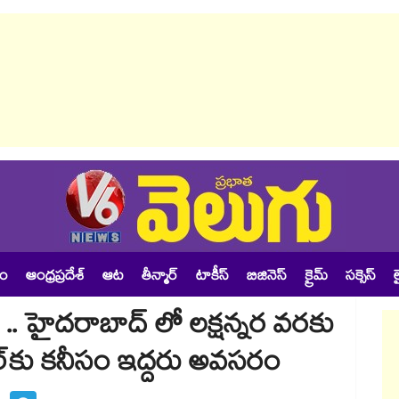
శం
ఆంధ్రప్రదేశ్
ఆట
తీన్మార్
టాకీస్
బిజినెస్
క్రైమ్
సక్సెస్
ల
ను .. హైదరాబాద్ లో లక్షన్నర వరకు
్కిల్​కు కనీసం ఇద్దరు అవసరం