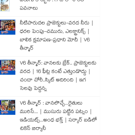
వెలుగు కార్టూన్ : గాజాలో శాంతి
పవనాలు
నీటిపారుదల ప్రాజెక్టులు-వరద నీరు |
ధరల పెంపు-చమురు, ఎలక్ట్రానిక్స్ |
బాలిక క్షమాపణ-ప్రధాని మోదీ | V6
తీన్మార్
V6 తీన్మార్: వానలకు బ్రేక్.. ప్రాజెక్టులకు
వరద | 16 ఫీట్ల కంటే ఎత్తుండొద్దు |
చందా చోరీ..స్కిట్ అదిరింది | ఇగ
సెలవు పెద్దన్న
V6 తీన్మార్ : వానలొచ్చే...రైతులు
మురిసే... | ముసురు పట్టిన పట్నం |
ఇడియట్స్...అంధ భక్త్ | సర్కార్ బడిలో
చికెన్ బిర్యానీ