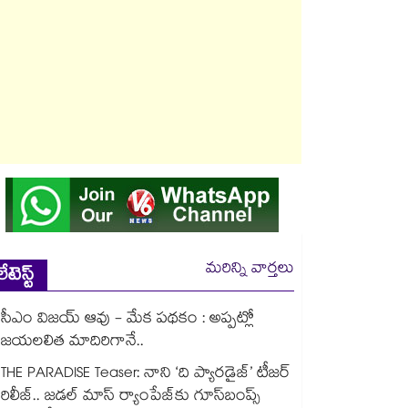
మరిన్ని వార్తలు
లేటెస్ట్
సీఎం విజయ్ ఆవు - మేక పథకం : అప్పట్లో
జయలలిత మాదిరిగానే..
THE PARADISE Teaser: నాని ‘ది ప్యారడైజ్‌‌’ టీజర్
రిలీజ్.. జడల్ మాస్ ర్యాంపేజ్‌కు గూస్‌బంప్స్