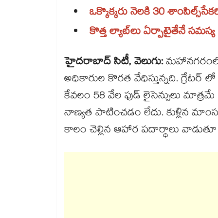
ఒక్కొక్కరు నెలకి 30 శాంపిల్స్​సేకరిస్
కొత్త ల్యాబ్​లు ఏర్పాటైతేనే సమస్య 
హైదరాబాద్ సిటీ, వెలుగు:
మహానగరంలో ఆ
అధికారుల కొరత వేధిస్తున్నది. గ్రేటర్ లో 
కేవలం 58 వేల ఫుడ్ లైసెన్సులు మాత్ర
నాణ్యత పాటించడం లేదు. కుళ్లిన మాంసం
కాలం చెల్లిన ఆహార పదార్థాలు వాడుత