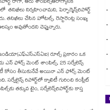
ోర్ట్ రాగా, ఆరు శాంపిల్స్​ఆరోగ్యానికి
ో తనిఖీలు నిర్వహించామని, పెర్ఫార్మెన్స్​రిపోర్ట్​
ు. తనిఖీలు చేసిన హోటల్స్​, రెస్టారెంట్ల సంఖ్య
ఆలస్యం అవుతోందని చెప్తున్నారు.
ఆఫ్ ఇండియా(ఎఫ్ఎస్ఎస్ఏఐ) రూల్స్ ప్రకారం ఒక
ు ఎన్ ఫోర్స్ మెంట్ శాంపిల్స్, 25 సర్వేలెన్స్
ాలిటీ కోసం తీసుకునేవే అయినా ఎన్ ఫోర్స్ మెంట్
ి. సర్వేలైన్స్ రిపోర్ట్​లో క్వాలిటీ గురించి కంప్లీట్​
ల్స్​కు తక్కువ టైం, సర్వేలెన్స్​రిపోర్ట్​కు కాస్త