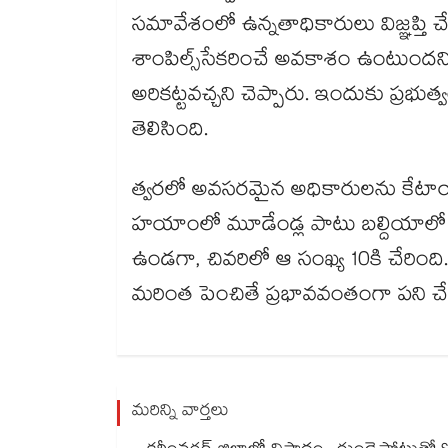
సమావేశంలో ఉన్నతాధికారులు విజ్ఞప్తి
శాంపిల్స్​సేకరించే అవకాశం ఉంటుందని
అరికట్టవచ్చని చెప్పారు. ఇందుకు ప్రభ
తెలిసింది.
త్వరలో అవసరమైన అధికారులను కేటాయిం
హయాంలో మూడేండ్ల పాటు బల్దియాలో నల
ఉండగా, చివరిలో ఆ సంఖ్య 10కి చేరింది..క
మరింత పెంచితే ప్రభావవంతంగా పని చేస్త
మరిన్ని వార్తలు