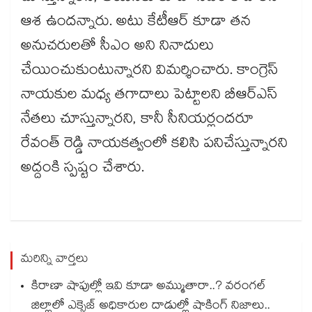
ఆశ ఉందన్నారు. అటు కేటీఆర్ కూడా తన
అనుచరులతో సీఎం అని నినాదులు
చేయించుకుంటున్నారని విమర్శించారు. కాంగ్రెస్
నాయకుల మధ్య తగాదాలు పెట్టాలని బీఆర్ఎస్
నేతలు చూస్తున్నారని, కానీ సీనియర్లందరూ
రేవంత్ రెడ్డి నాయకత్వంలో కలిసి పనిచేస్తున్నారని
అద్దంకి స్పష్టం చేశారు.
మరిన్ని వార్తలు
కిరాణా షాపుల్లో ఇవి కూడా అమ్ముతారా..? వరంగల్
జిల్లాలో ఎక్సైజ్ అధికారుల దాడుల్లో షాకింగ్ నిజాలు..