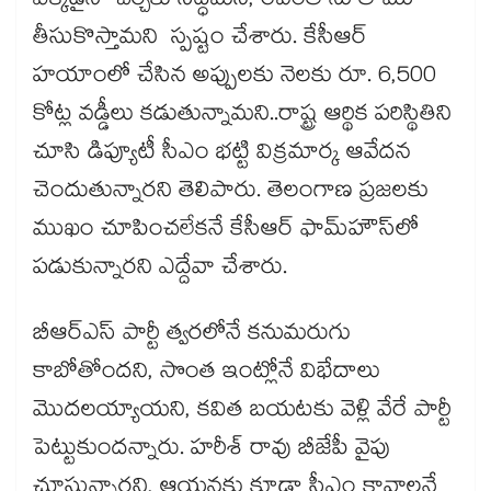
ఎక్కడైనా చర్చకు సిద్ధమని, రేవంత్ ను తాము
తీసుకొస్తామని స్పష్టం చేశారు. కేసీఆర్
హయాంలో చేసిన అప్పులకు నెలకు రూ. 6,500
కోట్ల వడ్డీలు కడుతున్నామని..రాష్ట్ర ఆర్థిక పరిస్థితిని
చూసి డిప్యూటీ సీఎం భట్టి విక్రమార్క ఆవేదన
చెందుతున్నారని తెలిపారు. తెలంగాణ ప్రజలకు
ముఖం చూపించలేకనే కేసీఆర్ ఫామ్‌హౌస్‌లో
పడుకున్నారని ఎద్దేవా చేశారు.
బీఆర్ఎస్ పార్టీ త్వరలోనే కనుమరుగు
కాబోతోందని, సొంత ఇంట్లోనే విభేదాలు
మొదలయ్యాయని, కవిత బయటకు వెళ్లి వేరే పార్టీ
పెట్టుకుందన్నారు. హరీశ్ రావు బీజేపీ వైపు
చూస్తున్నారని, ఆయనకు కూడా సీఎం కావాలనే