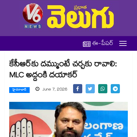
ఈ-పేపర్
కేసీఆర్‌కు దమ్ముంటే చర్చకు రావాలి:
MLC అద్దంకి దయాకర్
June 7, 2026
హైదరాబాద్