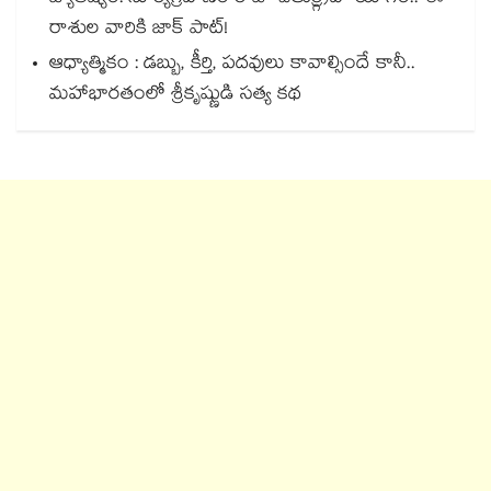
రాశుల వారికి జాక్ పాట్!
ఆధ్యాత్మికం : డబ్బు, కీర్తి, పదవులు కావాల్సిందే కానీ..
మహాభారతంలో శ్రీకృష్ణుడి సత్య కథ