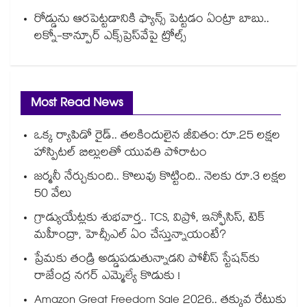
రోడ్డును ఆరపెట్టడానికి ఫ్యాన్స్ పెట్టడం ఏంట్రా బాబు..
లక్నో-కాన్పూర్ ఎక్స్‌ప్రెస్‌వేపై ట్రోల్స్
Most Read News
ఒక్క ర్యాపిడో రైడ్.. తలకిందులైన జీవితం: రూ.25 లక్షల
హాస్పిటల్ బిల్లులతో యువతి పోరాటం
జర్మనీ నేర్చుకుంది.. కొలువు కొట్టింది.. నెలకు రూ.3 లక్షల
50 వేలు
గ్రాడ్యుయేట్లకు శుభవార్త.. TCS, విప్రో, ఇన్ఫోసిస్, టెక్
మహీంద్రా, హెచ్సీఎల్ ఏం చేస్తున్నాయంటే?
ప్రేమకు తండ్రి అడ్డుపడుతున్నాడని పోలీస్ స్టేషన్⁪కు
రాజేంద్ర నగర్ ఎమ్మెల్యే కొడుకు !
Amazon Great Freedom Sale 2026.. తక్కువ రేటుకు