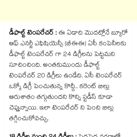
డీఫాల్ట్ టెంపరేచర్ :
ఈ ఏడాది మొదట్లోనే బ్యూరో
ఆఫ్ ఎనర్జీ ఎఫిషియెన్సీ (బీఈఈ) ఏసీ కంపెనీలకు
డీఫాల్ట్ టెంపరేచర్ గా 24 డిగ్రీలను పెట్టమని
సూచించింది. అంతకుముందు డీఫాల్ట్
టెంపరేచర్ 20 డిగ్రీలు ఉండేది. ఏసీ టెంపరేచర్
ఒక్కో డిగ్రీ పెంచుతున్న కొద్దీ.. కరెంట్ బిల్లు
ఆరుశాతం తగ్గుతుందని కొన్ని స్టడీస్ కూడా
చెప్తున్నాయి. ఇలా టెంపరేచర్ ని పెంచి బిల్లు
తగ్గించుకోవచ్చు.