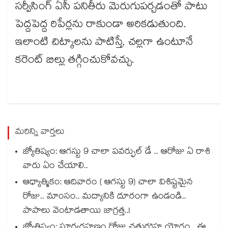
సర్వీసింగ్ ఏసీ పనితీరు మెరుగుపర్చడంతో పాటు
పెద్దపెద్ద రిపేర్లను రాకుండా అరికడుతుంది.
ఇలాంటి చిట్కాలను పాటిస్తే, చల్లగా ఉంటూనే
కరెంట్ బిల్లు తగ్గించుకోవచ్చు.
మరిన్ని వార్తలు
జ్యోతిష్యం: ఆగస్టు 9 చాలా పవర్ఫుల్ డే .. ఆరోజు ఏ రాశి
వారు ఏం చేయాలి..
ఆధ్యాత్మికం: ఆదివారం ( ఆగస్టు 9) చాలా విశిష్టమైన
రోజు.. మాంసం.. మద్యానికి దూరంగా ఉండండి..
పాపాలు వెంటాడతాయి జాగ్రత్త..!
జ్యోతిష్యం: సూర్యగ్రహణం రోజు చతుర్గ్రహ యోగం.. ఈ