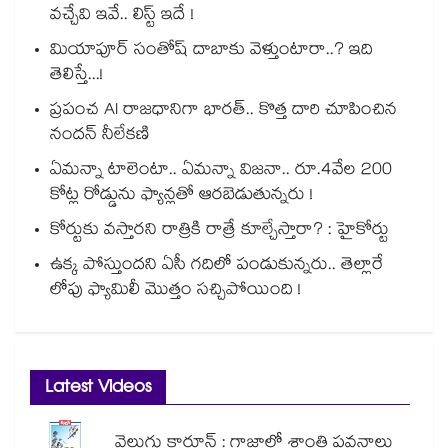
వచ్చేవి ఇవే.. లిస్ట్ ఇదే !
మియాపూర్ సంతోష్ దాబాకు వెళ్తుంటారా..? ఇది
తెలిస్తే...!
ప్రపంచ AI రాజధానిగా భారత్.. కొత్త దారి చూపించిన
నందన్ నీలేకణి
ఏమన్నా టాలెంటా.. ఏమన్నా విజనా.. రూ.4వేల 200
కోట్ల రోడ్డును ఫ్యాన్లతో ఆరబెడుతున్నరు !
కోర్టుకు వస్తారని రాత్రికి రాత్రే కూల్చేస్తారా? : హైకోర్టు
ఉక్క పోస్తుందని ఏసీ గదిలో పండుకున్నరు.. తెల్లారే
లోపు ఫ్యామిలీ మొత్తం సచ్చిపోయింది !
Latest Videos
వెలుగు కార్టూన్ : గాజాలో శాంతి పవనాలు