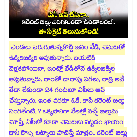
ఎండలు పెరుగుతున్నకొద్దీ జనం వేడి, చెమటతో
ఉక్కిరిబిక్కిరి అవుతున్నారు. బయటికి
వెళ్లకపోయినా, ఇంట్లో వేడితోనే ఉక్కిరిబిక్కిరి
అవుతున్నారు. దాంతో దాదాపు పగలు, రాత్రి అనే
తేడా లేకుండా 24 గంటలూ ఏసీలు ఆన్
చేస్తున్నారు. ఇంత వరకూ ఓకే. కానీ కరెంట్ బిల్లు
సంగతేంటి..? ఒక్కసారిగా వేలల్లో వచ్చే బిల్లును
చూస్తే, ఏసీలో కూడా చెమటలు పట్టడం ఖాయం.
కానీ కొన్ని చిట్కాలు పాటిస్తే మాత్రం.. కరెంట్ బిల్లు