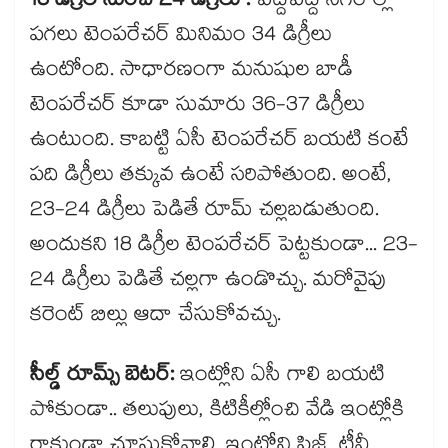
18 డిగ్రీల నుంచి 24 డిగ్రీలు :
పెద్దపెద్ద నగరాల్లో
పగలు టెంపరేచర్ మినిమం 34 డిగ్రీలు
ఉంటోంది. సాధారణంగా మనుషుల బాడీ
టెంపరేచర్ కూడా సుమారు 36-37 డిగ్రీలు
ఉంటుంది. కాబట్టి ఏసీ టెంపరేచర్ బయటి కంటే
పది డిగ్రీలు తక్కువ ఉంటే సరిపోతుంది. అంటే,
23-24 డిగ్రీలు పెడితే రూమ్ చల్లబడుతుంది.
అందుకని 18 డిగ్రీల టెంపరేచర్ పెట్టకుండా... 23-
24 డిగ్రీలు పెడితే చల్లగా ఉండొచ్చు. మరోవైపు
కరెంట్ బిల్లు ఆదా చేసుకోవచ్చు.
సీల్డ్ రూమ్స్ బెటర్:
ఇంట్లోని ఏసీ గాలి బయటి
పోకుండా.. తలుపులు, కిటికీల్లోంచి వేడి ఇంట్లోకి
రాకుండా చూసుకోవాలి. ఇంట్లోని ఫ్రిజ్, టీవీ,