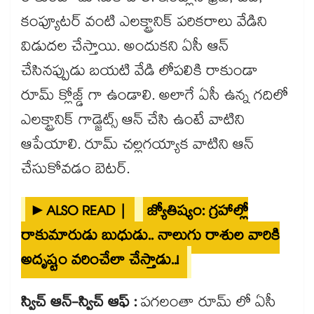
కంప్యూటర్ వంటి ఎలక్ట్రానిక్ పరికరాలు వేడిని
విడుదల చేస్తాయి. అందుకని ఏసీ ఆన్
చేసినప్పుడు బయటి వేడి లోపలికి రాకుండా
రూమ్ క్లోజ్డ్ గా ఉండాలి. అలాగే ఏసీ ఉన్న గదిలో
ఎలక్ట్రానిక్ గాడ్జెట్స్ ఆన్ చేసి ఉంటే వాటిని
ఆపేయాలి. రూమ్ చల్లగయ్యాక వాటిని ఆన్
చేసుకోవడం బెటర్.
►ALSO READ |
జ్యోతిష్యం: గ్రహాల్లో
రాకుమారుడు బుధుడు.. నాలుగు రాశుల వారికి
అదృష్టం వరించేలా చేస్తాడు..!
స్విచ్ ఆన్-స్విచ్ ఆఫ్ :
పగలంతా రూమ్ లో ఏసీ