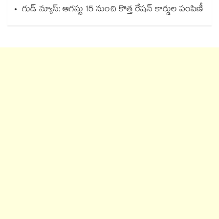
గుడ్ న్యూస్: ఆగస్టు 15 నుంచి కొత్త రేషన్ కార్డుల పంపిణీ