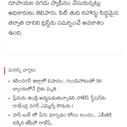
రూపాయల నగదు స్వాధీనం చేసుకున్నట్లు
అధికారులు తెలిపారు. సిట్ తుది రిపోర్టు సిద్ధమైన
తర్వాత దానిని ట్రస్ట్‌కు సమర్పించే అవకాశం
ఉంది.
మరిన్ని వార్తలు
కరీంనగర్ జిల్లాలో విషాదం.. గుండెపోటుతో SBI
బ్యాంకులోనే రైతు మృతి
ప్రేమకు తండ్రి అడ్డుపడుతున్నాడని పోలీస్ స్టేషన్⁪కు
రాజేంద్ర నగర్ ఎమ్మెల్యే కొడుకు !
పాస్ బుక్ లో పేరు మార్చడం కోసం లంచం... ఏసీబీకి
చిక్కిన జీపీవో రాజేష్..