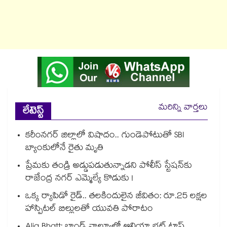
మరిన్ని వార్తలు
లేటెస్ట్
కరీంనగర్ జిల్లాలో విషాదం.. గుండెపోటుతో SBI
బ్యాంకులోనే రైతు మృతి
ప్రేమకు తండ్రి అడ్డుపడుతున్నాడని పోలీస్ స్టేషన్⁪కు
రాజేంద్ర నగర్ ఎమ్మెల్యే కొడుకు !
ఒక్క ర్యాపిడో రైడ్.. తలకిందులైన జీవితం: రూ.25 లక్షల
హాస్పిటల్ బిల్లులతో యువతి పోరాటం