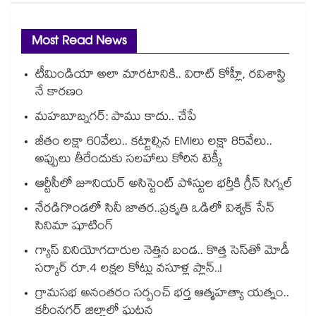
Most Read News
టీమిండియా అలా మారటానికి.. విరాట్ కోహ్లీ, రవిశాస్త్రి
నే కారణం
మహబూబ్నగర్: పాము కాదు.. చేపే
జీతం లక్షా 60వేలు.. కట్టాల్సిన EMIలు లక్షా 85వేలు..
అప్పులు తీరేందుకు సలహాలు కోరిన టెక్కీ
ఆర్టీసీలో జూనియర్ అసిస్టెంట్‌‌ పోస్టుల భర్తీకి గ్రీన్‌‌ సిగ్నల్
నేరడిగొండలో సినీ జాతర..ప్రకృతి ఒడిలో విశ్వక్ సేన్
సినిమా షూటింగ్
గ్యాస్ వినియోగదారుల నెత్తిన బండ.. కొత్త సెస్‌తో మోడీ
సర్కార్ రూ.4 లక్షల కోట్లు వసూళ్ల ప్లాన్..!
గ్రామసభ అనంతరం సర్పంచ్ భర్త ఆత్మహత్యా యత్నం..
కరీంనగర్ జిల్లాలో ఘటన