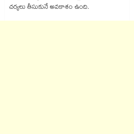
చర్యలు తీసుకునే అవకాశం ఉంది.