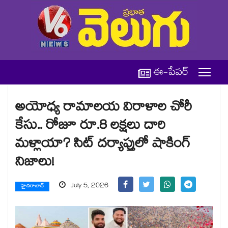
ఈ-పేపర్
అయోధ్య రామాలయ విరాళాల చోరీ
కేసు.. రోజూ రూ.8 లక్షలు దారి
మళ్లాయా? సిట్ దర్యాప్తులో షాకింగ్
నిజాలు!
July 5, 2026
హైదరాబాద్