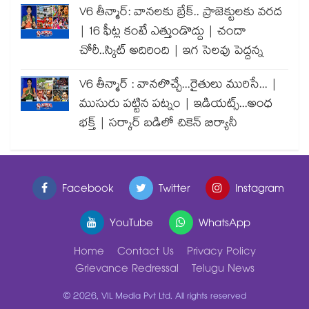
V6 తీన్మార్: వానలకు బ్రేక్.. ప్రాజెక్టులకు వరద
| 16 ఫీట్ల కంటే ఎత్తుండొద్దు | చందా
చోరీ..స్కిట్ అదిరింది | ఇగ సెలవు పెద్దన్న
V6 తీన్మార్ : వానలొచ్చే...రైతులు మురిసే... |
ముసురు పట్టిన పట్నం | ఇడియట్స్...అంధ
భక్త్ | సర్కార్ బడిలో చికెన్ బిర్యానీ
Facebook
Twitter
Instagram
YouTube
WhatsApp
Home
Contact Us
Privacy Policy
Grievance Redressal
Telugu News
© 2026, VIL Media Pvt Ltd. All rights reserved