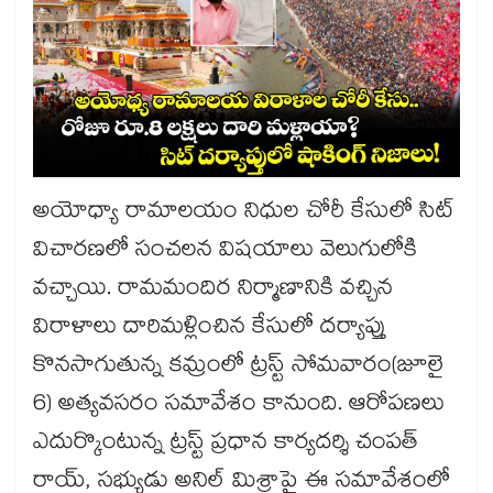
అయోధ్యా రామాలయం నిధుల చోరీ కేసులో సిట్
విచారణలో సంచలన విషయాలు వెలుగులోకి
వచ్చాయి. రామమందిర నిర్మాణానికి వచ్చిన
విరాళాలు దారిమళ్లించిన కేసులో దర్యాప్తు
కొనసాగుతున్న కమ్రంలో ట్రస్ట్ సోమవారం(జూలై
6) అత్యవసరం సమావేశం కానుంది. ఆరోపణలు
ఎదుర్కొంటున్న ట్రస్ట్ ప్రధాన కార్యదర్శి చంపత్
రాయ్, సభ్యుడు అనిల్ మిశ్రాపై ఈ సమావేశంలో