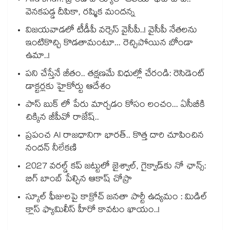
Alia Bhatt: బ్రాండ్ వాల్యూలో ఆలియా భట్ టాప్..
వెనకపడ్డ దీపికా, రష్మిక మందన్న
విజయవాడలో టీడీపీ వర్సెస్ వైసీపీ..! వైసీపీ నేతలను
ఇంటికొచ్చి కొడతామంటూ... రెచ్చిపోయిన బోండా
ఉమా..!
పని చేస్తేనే జీతం.. తక్షణమే విధుల్లో చేరండి: రెసిడెంట్
డాక్టర్లకు హైకోర్టు ఆదేశం
పాస్ బుక్ లో పేరు మార్చడం కోసం లంచం... ఏసీబీకి
చిక్కిన జీపీవో రాజేష్..
ప్రపంచ AI రాజధానిగా భారత్.. కొత్త దారి చూపించిన
నందన్ నీలేకణి
2027 వరల్డ్ కప్‎ జట్టులో జైశ్వాల్, గైక్వాడ్‎కు నో ఛాన్స్:
బిగ్ బాంబ్ పేల్చిన ఆకాష్ చోప్రా
స్కూల్ ఫీజులపై కాక్రోచ్ జనతా పార్టీ ఉద్యమం : మిడిల్
క్లాస్ ఫ్యామిలీస్ హీరో కావటం ఖాయం..!