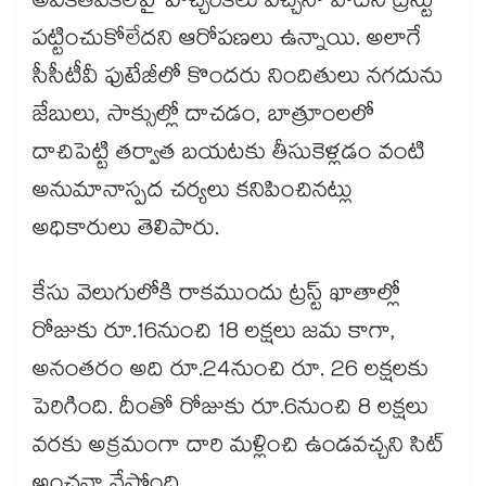
అవకతవకలపై హెచ్చరికలు వచ్చినా వాటిని ట్రస్టు
పట్టించుకోలేదని ఆరోపణలు ఉన్నాయి. అలాగే
సీసీటీవీ ఫుటేజీలో కొందరు నిందితులు నగదును
జేబులు, సాక్సుల్లో దాచడం, బాత్రూంలలో
దాచిపెట్టి తర్వాత బయటకు తీసుకెళ్లడం వంటి
అనుమానాస్పద చర్యలు కనిపించినట్లు
అధికారులు తెలిపారు.
కేసు వెలుగులోకి రాకముందు ట్రస్ట్ ఖాతాల్లో
రోజుకు రూ.16నుంచి 18 లక్షలు జమ కాగా,
అనంతరం అది రూ.24నుంచి రూ. 26 లక్షలకు
పెరిగింది. దీంతో రోజుకు రూ.6నుంచి 8 లక్షలు
వరకు అక్రమంగా దారి మళ్లించి ఉండవచ్చని సిట్