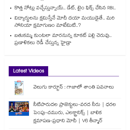
కొత్త నోట్లు వచ్చేస్తున్నాయ్.. డేట్, టైం ఫిక్స్ చేసిన RBI..
విద్యార్థులను క్షమిస్తేనే మోదీ దయా మయుడైతే.. మరి
సోనియా క్షమాగుణం మాటేమిటి..?
బతుకమ్మ కుంటలా మారనున్న కూకట్ పల్లి చెరువు..
ప్రణాళికలు రెడీ చేస్తున్న హైడ్రా
Latest Videos
వెలుగు కార్టూన్ : గాజాలో శాంతి పవనాలు
నీటిపారుదల ప్రాజెక్టులు-వరద నీరు | ధరల
పెంపు-చమురు, ఎలక్ట్రానిక్స్ | బాలిక
క్షమాపణ-ప్రధాని మోదీ | V6 తీన్మార్