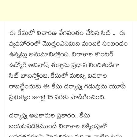
ఈ కేసులో విచారణ వేగవంతం చేసిన సిట్ .. ఈ
వ్యవహారంలో మొత్తంఎనిమిది మందికి సంబంధం
ఉన్నట్లు అనుమానిస్తోంది. విరాళాల కౌంటర్
ఉద్యోగి అవినాష్ శుక్లాను ప్రధాన నిందితుడిగా
సిట్ భావిస్తోంది. కేసులో మరిన్ని వివరాల
రాబట్టేందుకు ఈ కేసు దర్యాప్తు గడువును యూపీ
ప్రభుత్వం జూలై 15 వరకు పొడిగించింది.
దర్యాప్తు అధికారుల ప్రకారం.. కేసు
బయటపడకముందే విరాళాల లెక్కింపులో