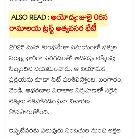
అంచనా వేస్తోంది.
ALSO READ :
అయోధ్య: జులై 06న
రామాలయ ట్రస్ట్ అత్యవసర భేటీ
2025 మహా కుంభమేళా సమయంలో భక్తుల
సంఖ్య భారీగా పెరగడంతో అదనపు లెక్కింపు
సిబ్బందిని నియమించారు. ఆ నియామక
ప్రక్రియను కూడా సిట్ పరిశీలిస్తోంది. బంగారం,
వెండి, ఆభరణాల విరాళాల నిర్వహణలో సరైన
లెక్కలు లేకపోవడంపైనా విచారణ
కొనసాగుతోంది.
ఇప్పటివరకు పలువురు నిందితుల నుంచి లక్షల