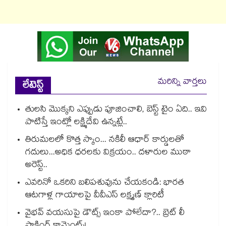
మరిన్ని వార్తలు
లేటెస్ట్
తులసి మొక్కని ఎప్పుడు పూజించాలి, బెస్ట్ టైం ఏది.. ఇవి
పాటిస్తే ఇంట్లో లక్ష్మిదేవి ఉన్నట్లే..
తిరుమలలో కొత్త స్కాం... నకిలీ ఆధార్ కార్డులతో
గదులు...అధిక ధరలకు విక్రయం.. దళారుల ముఠా
అరెస్ట్..
ఎవరినో ఒకరిని బలిపశువును చేయకండి: భారత
ఆటగాళ్ల గాయాలపై వీవీఎస్ లక్ష్మణ్ క్లారిటీ
వైభవ్ వయసుపై డౌట్స్ ఇంకా పోలేదా?.. బ్రెట్ లీ