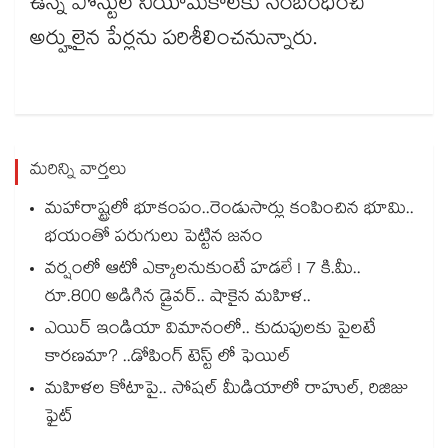
ఉన్న పోస్టుల నియామకాలకు సంబంధించి
అర్హులైన పేర్లను పరిశీలించనున్నారు.
మరిన్ని వార్తలు
మహారాష్ట్రలో భూకంపం..రెండుసార్లు కంపించిన భూమి..
భయంతో పరుగులు పెట్టిన జనం
వర్షంలో ఆటో ఎక్కాలనుకుంటే హడలే ! 7 కి.మీ..
రూ.800 అడిగిన డ్రైవర్.. షాకైన మహిళ..
ఎయిర్ ఇండియా విమానంలో.. కుదుపులకు పైలటే
కారణమా? ..డోపింగ్ టెస్ట్ లో ఫెయిల్
మహిళల కోటాపై.. సోషల్ మీడియాలో రాహుల్, రిజిజు
ఫైట్