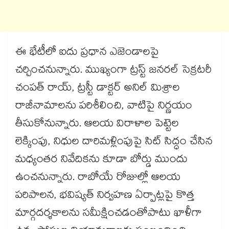
ఈ భేటీలో ఐదు ప్రధాన ఎజెండాలపై
చర్చించనున్నారు. ముఖ్యంగా ట్రస్ట్ జనరల్ సెక్రటరీ
చంపత్ రాయ్, ట్రస్టీ డాక్టర్ అనిల్ మిశ్రాల
రాజీనామాలను పరిశీలించి, వాటిపై నిర్ణయం
తీసుకోనున్నారు. ఆలయ విరాళాల పెట్టెల
లెక్కింపు, నిధుల దారిమళ్లింపుపై సిట్ సిద్ధం చేసిన
మధ్యంతర నివేదికను కూడా బోర్డు ముందు
ఉంచనున్నారు. రాబోయే రోజుల్లో ఆలయ
పరిపాలన, భవిష్యత్ నిర్వహణ ఏర్పాట్లపై కొత్త
మార్గదర్శకాలను సమీక్షించడంతోపాటు ఖాళీగా