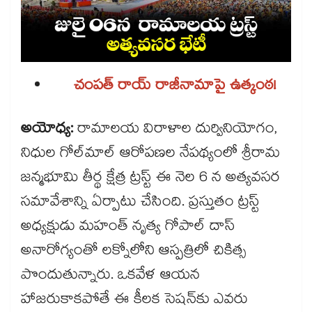
చంపత్ రాయ్ రాజీనామాపై ఉత్కంఠ!
అయోధ్య:
రామాలయ విరాళాల దుర్వినియోగం,
నిధుల గోల్‌మాల్ ఆరోపణల నేపథ్యంలో శ్రీరామ
జన్మభూమి తీర్థ క్షేత్ర ట్రస్ట్ ఈ నెల 6 న అత్యవసర
సమావేశాన్ని ఏర్పాటు చేసింది. ప్రస్తుతం ట్రస్ట్
అధ్యక్షుడు మహంత్ నృత్య గోపాల్ దాస్
అనారోగ్యంతో లక్నోలోని ఆస్పత్రిలో చికిత్స
పొందుతున్నారు. ఒకవేళ ఆయన
హాజరుకాకపోతే ఈ కీలక సెషన్‌కు ఎవరు