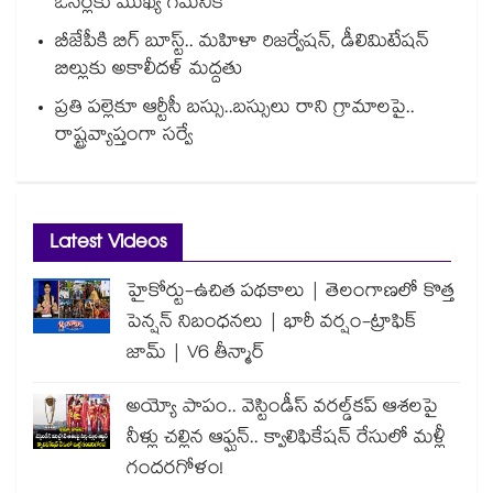
ఓనర్లకు ముఖ్య గమనిక
బీజేపీకి బిగ్ బూస్ట్.. మహిళా రిజర్వేషన్, డీలిమిటేషన్
బిల్లుకు అకాలీదళ్ మద్దతు
ప్రతి పల్లెకూ ఆర్టీసీ బస్సు..బస్సులు రాని గ్రామాలపై..
రాష్ట్రవ్యాప్తంగా సర్వే
Latest Videos
హైకోర్టు-ఉచిత పథకాలు | తెలంగాణలో కొత్త
పెన్షన్ నిబంధనలు | భారీ వర్షం-ట్రాఫిక్
జామ్ | V6 తీన్మార్
అయ్యో పాపం.. వెస్టిండీస్ వరల్డ్‌కప్ ఆశలపై
నీళ్లు చల్లిన ఆఫ్ఘన్.. క్వాలిఫికేషన్ రేసులో మళ్లీ
గందరగోళం!