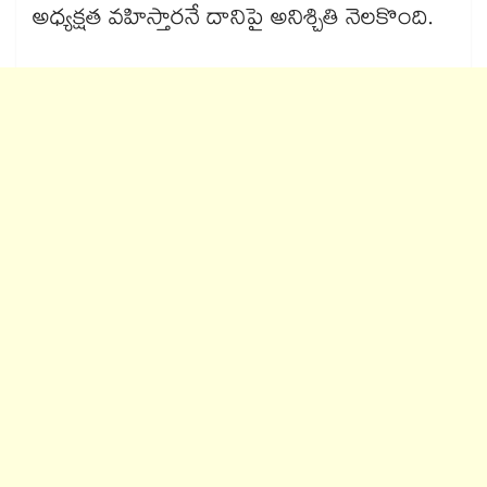
అధ్యక్షత వహిస్తారనే దానిపై అనిశ్చితి నెలకొంది.