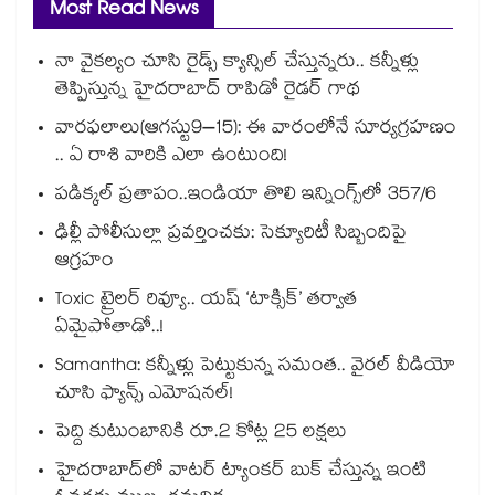
Most Read News
నా వైకల్యం చూసి రైడ్స్ క్యాన్సిల్ చేస్తున్నరు.. కన్నీళ్లు
తెప్పిస్తున్న హైదరాబాద్ రాపిడో రైడర్ గాథ
వారఫలాలు(ఆగస్టు9–15): ఈ వారంలోనే సూర్యగ్రహణం
.. ఏ రాశి వారికి ఎలా ఉంటుంది!
పడిక్కల్‌‌ ప్రతాపం..ఇండియా తొలి ఇన్నింగ్స్‌‌లో 357/6
ఢిల్లీ పోలీసుల్లా ప్రవర్తించకు: సెక్యూరిటీ సిబ్బందిపై
ఆగ్రహం
Toxic ట్రైలర్ రివ్యూ.. యష్ ‘టాక్సిక్’ తర్వాత
ఏమైపోతాడో..!
Samantha: కన్నీళ్లు పెట్టుకున్న సమంత.. వైరల్ వీడియో
చూసి ఫ్యాన్స్ ఎమోషనల్!
పెద్ది కుటుంబానికి రూ.2 కోట్ల 25 లక్షలు
హైదరాబాద్⁪లో వాటర్ ట్యాంకర్ బుక్ చేస్తున్న ఇంటి