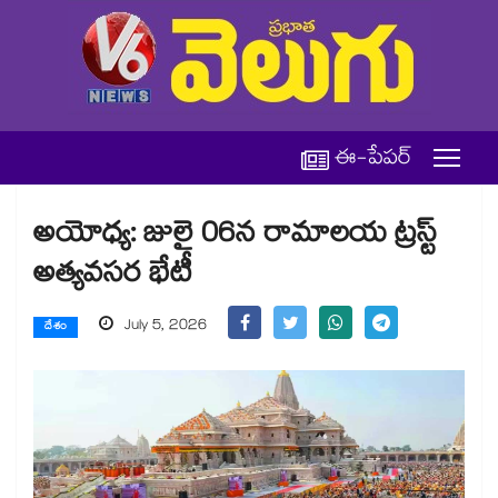
ఈ-పేపర్
అయోధ్య: జులై 06న రామాలయ ట్రస్ట్
అత్యవసర భేటీ
July 5, 2026
దేశం