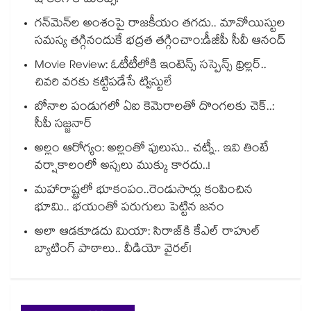
షాకింగ్ కామెంట్స్!
గన్⁭మెన్⁭ల అంశంపై రాజకీయం తగదు.. మావోయిస్టుల
సమస్య తగ్గినందుకే భద్రత తగ్గించాం:డీజీపీ సీవీ ఆనంద్
Movie Review: ఓటీటీలోకి ఇంటెన్స్ సస్పెన్స్ థ్రిల్లర్..
చివరి వరకు కట్టిపడేసే ట్విస్టులే
బోనాల పండుగలో ఏఐ కెమెరాలతో దొంగలకు చెక్..:
సీపీ సజ్జనార్
అల్లం ఆరోగ్యం: అల్లంతో పులుసు.. చట్నీ.. ఇవి తింటే
వర్షాకాలంలో అస్సలు ముక్కు కారదు..!
మహారాష్ట్రలో భూకంపం..రెండుసార్లు కంపించిన
భూమి.. భయంతో పరుగులు పెట్టిన జనం
అలా ఆడకూడదు మియా: సిరాజ్‌కి కేఎల్ రాహుల్
బ్యాటింగ్ పాఠాలు.. వీడియో వైరల్!