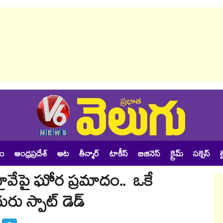
శం
ఆంధ్రప్రదేశ్
ఆట
తీన్మార్
టాకీస్
బిజినెస్
క్రైమ్
సక్సెస్
ల
ేపై ఘోర ప్రమాదం.. ఒకే
రు స్పాట్ డెడ్