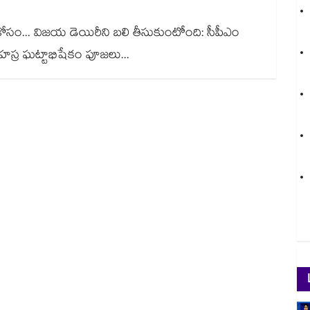
ల కోసం... విజయ డెయిరీని బలి తీసుకుంటోంది: సీపీఎం
స్ర ఘట్టాభిషేకం పూజలు...