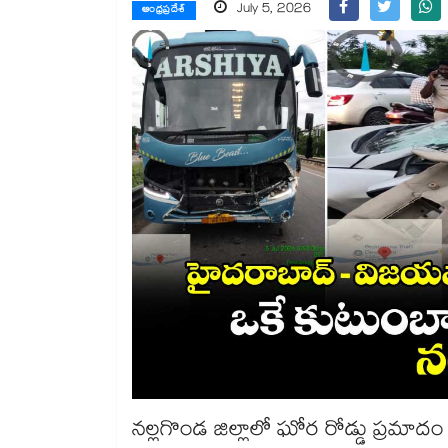
July 5, 2026
ఆంధ్రప్రదేశ్
నల్లగొండ జిల్లాలో ఘోర రోడ్డు ప్రమా