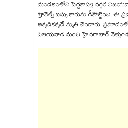
మండలంలోని పెద్దకాపర్తి దగ్గర వి
ట్రావెల్స్ బస్సు కారును ఢీకొట్టింది. 
అక్కడికక్కడే మృతి చెందారు. ప్రమాదంలో 
విజయవాడ నుంచి హైదరాబాద్ వెళ్తుండ