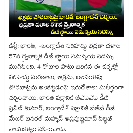
ఢిల్లీ: భారత్, -బంగ్లాదేశ్ సరిహద్దు భద్రతా దళాల
57వ ద్వైవార్షిక డీజీ స్థాయి సమన్వయ సదస్సు
ముగిసింది. 4 రోజుల పాటు జరిగిన ఈ చర్చల్లో
సరిహద్దు మరణాలు, అక్రమ, బలవంతపు
చొరబాట్లను అరికట్టడంపై ఇరుదేశాలు సుదీర్ఘంగా
చర్చించాయి. భారత పక్షానికి బీఎస్‌‌‌‌‌‌‌‌ఎఫ్ డీజీ
ప్రవీణ్ కుమార్, బంగ్లాదేశ్ పక్షానికి బీజీబీ డీజీ
మేజర్ జనరల్ మహ్మద్ అష్రపుజ్జమాన్ సిద్ధిఖీ
నాయకత్వం వహించారు.