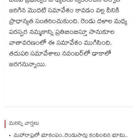
బీజేపీ ప్రభుత్వం బాధ్యతలు స్వీకరించిన తర్వాత
జరిగిన మొదటి సమావేశం కావడం వల్ల దీనికి
ప్రాధాన్యత సంతరించుకుంది. రెండు దళాల మధ్య
పరస్పర నమ్మకాన్ని ప్రతిబింబిస్తూ సానుకూల
వాతావరణంలో ఈ సమావేశం ముగిసింది.
తదుపరి సమావేశాలు నవంబర్‌‌‌‌‌‌‌‌లో ఢాకాలో
జరగనున్నాయి.
మరిన్ని వార్తలు
మహారాష్ట్రలో భూకంపం..రెండుసార్లు కంపించిన భూమి..