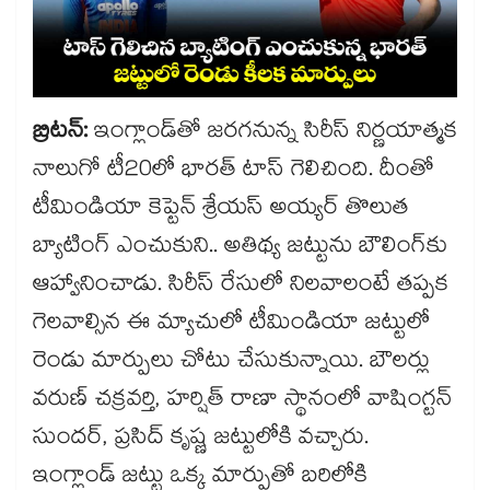
బ్రిటన్:
ఇంగ్లాండ్‎తో జరగనున్న సిరీస్ నిర్ణయాత్మక
నాలుగో టీ20లో భారత్ టాస్ గెలిచింది. దీంతో
టీమిండియా కెప్టెన్ శ్రేయస్ అయ్యర్ తొలుత
బ్యాటింగ్ ఎంచుకుని.. అతిథ్య జట్టును బౌలింగ్‎కు
ఆహ్వానించాడు. సిరీస్ రేసులో నిలవాలంటే తప్పక
గెలవాల్సిన ఈ మ్యాచులో టీమిండియా జట్టులో
రెండు మార్పులు చోటు చేసుకున్నాయి. బౌలర్లు
వరుణ్ చక్రవర్తి, హర్షిత్ రాణా స్థానంలో వాషింగ్టన్
సుందర్, ప్రసిద్ కృష్ణ జట్టులోకి వచ్చారు.
ఇంగ్లాండ్ జట్టు ఒక్క మార్పుతో బరిలోకి