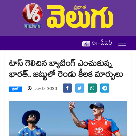
ఈ-పేపర్
టాస్ గెలిచిన బ్యాటింగ్ ఎంచుకున్న
భారత్.. జట్టులో రెండు కీలక మార్పులు
July 9, 2026
క్రికెట్