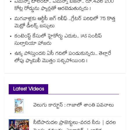
ఏమన్నా టాలెంటా.. ఏమన్నా విజనా.. రూ.4వేల 200
కోట్ల రోడ్డును ఫ్యాన్లతో ఆరబెడుతున్నరు !
మగవాళ్లకు ఆర్టీసీ బిగ్ రిలీఫ్ ..గ్రేటర్ పరిధిలో 75 కొత్త
మెట్రో డీలక్స్ బస్సులు
కంటెంప్ట్ కేసులో హైకోర్టు ఎదుట.. IAS సందీప్
సుల్తానియా హాజరు
ఉక్క పోస్తుందని ఏసీ గదిలో పండుకున్నరు.. తెల్లారే
లోపు ఫ్యామిలీ మొత్తం సచ్చిపోయింది !
Latest Videos
వెలుగు కార్టూన్ : గాజాలో శాంతి పవనాలు
నీటిపారుదల ప్రాజెక్టులు-వరద నీరు | ధరల