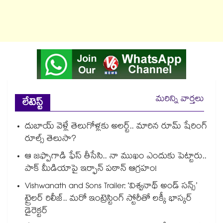
మరిన్ని వార్తలు
లేటెస్ట్
దుబాయ్ వెళ్లే తెలుగోళ్లకు అలర్ట్.. మారిన రూమ్ షేరింగ్‌
రూల్స్ తెలుసా?
ఆ జఫ్పాగాడి ఫేస్ తీసేసి.. నా ముఖం ఎందుకు పెట్టారు..
పాక్ మీడియాపై ఇర్ఫాన్ పఠాన్ ఆగ్రహం!
Vishwanath and Sons Trailer: ‘విశ్వనాథ్ అండ్ సన్స్’
ట్రైలర్ రిలీజ్.. మరో ఇంట్రెస్టింగ్ స్టోరీతో లక్కీ భాస్కర్
డైరెక్టర్