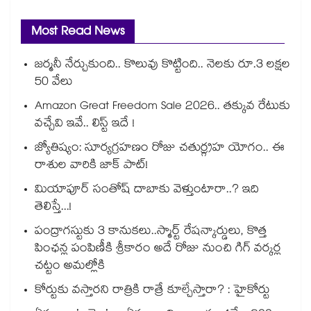
Most Read News
జర్మనీ నేర్చుకుంది.. కొలువు కొట్టింది.. నెలకు రూ.3 లక్షల
50 వేలు
Amazon Great Freedom Sale 2026.. తక్కువ రేటుకు
వచ్చేవి ఇవే.. లిస్ట్ ఇదే !
జ్యోతిష్యం: సూర్యగ్రహణం రోజు చతుర్గ్రహ యోగం.. ఈ
రాశుల వారికి జాక్ పాట్!
మియాపూర్ సంతోష్ దాబాకు వెళ్తుంటారా..? ఇది
తెలిస్తే...!
పంద్రాగస్టుకు 3 కానుకలు..స్మార్ట్ రేషన్కార్డులు, కొత్త
పింఛన్ల పంపిణీకి శ్రీకారం అదే రోజు నుంచి గిగ్ వర్కర్ల
చట్టం అమల్లోకి
కోర్టుకు వస్తారని రాత్రికి రాత్రే కూల్చేస్తారా? : హైకోర్టు