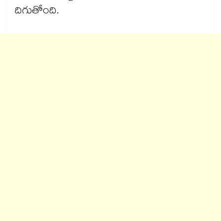
దిగుతోంది.