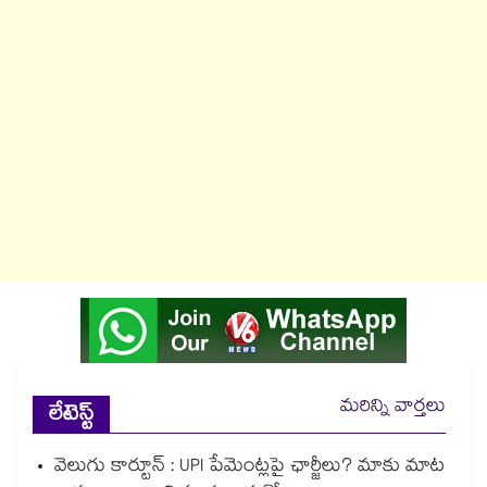
మరిన్ని వార్తలు
లేటెస్ట్
వెలుగు కార్టూన్ : UPI పేమెంట్లపై ఛార్జీలు? మాకు మాట