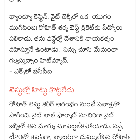
థ్యాంక్యూ కెప్టెన్‌‌. వైట్ జెర్సీలో ఒక యుగం
ముగిసింది! రోహిత్ శర్మ టెస్ట్ క్రికెట్‌‌కు వీడ్కోలు
పలికాడు. తను వన్డేల్లో దేశానికి నాయకత్వం
వహిస్తూనే ఉంటాడు. నిన్ను చూసి మేమంతా
గర్విస్తున్నాం హిట్‌‌మ్యాన్.
- ‌‌ఎక్స్‌‌లో బీసీసీఐ
టెస్టుల్లో హిట్టు కొట్టలేదు
రోహిత్ టెస్టు కెరీర్ ఆరంభం నుంచే సవాళ్లతో
సాగింది. వైట్‌‌‌‌‌‌‌‌‌‌‌‌‌‌‌‌ బాల్ ఫార్మాట్ మాదిరిగా వైట్
జెర్సీలో తన మార్కు చూపెట్టలేకపోయాడు. వన్డే,
టీ20ల్లో కెప్టెన్‌‌‌‌‌‌‌‌‌‌‌‌‌‌‌‌గా, బ్యాటర్‌‌‌‌‌‌‌‌‌‌‌‌‌‌‌‌‌‌‌‌‌‌‌‌‌‌‌‌‌‌‌‌గా దుమ్మురేసిన రోహిత్