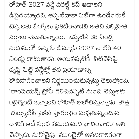
రోహిత్ 2027 వన్డే వరల్డ్ కప్ ఆడాలని
డిసైడయ్యాడని, అప్పటిదాకా ఫిట్‌‌‌‌‌‌‌‌గా ఉండేందుకే
టెస్టులకు వీడ్కోలు ప్రకటించాడని అతని సన్నిహిత
వర్గాలు చెబుతున్నాయి. ఇప్పటికే 38 ఏండ్ల
వయసులో ఉన్న హిట్‌‌‌‌‌‌‌‌మ్యాన్‌‌‌‌‌‌‌‌ 2027 నాటికి 40
ఏండ్లు దాటుతాడు. అయినప్పటికీ ఫిట్‌‌‌‌‌‌‌‌నెస్‌‌‌‌‌‌‌‌పై
దృష్టి పెట్టి వన్డేల్లో తన ప్రయాణాన్ని
కొనసాగించాలని నిర్ణయించుకున్నట్టు తెలుస్తోంది.
‘చాంపియన్స్ ట్రోఫీ గెలిచినప్పటి నుంచి టెస్టులకు
రిటైర్మెంట్ ఇవ్వాలని రోహిత్ ఆలోచిస్తున్నాడు. కొత్త
డబ్ల్యూటీసీ సైకిల్‌‌‌‌‌‌‌‌ ప్రారంభం మవుతున్నందున
దానికి ఇదే సరైన సమయమని భావించాడు’ అని
చెప్పారు. మరోవైపు ముంబైలో అనధికారికంగా