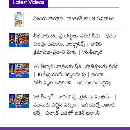
Latest Videos
వెలుగు కార్టూన్ : గాజాలో శాంతి పవనాలు
నీటిపారుదల ప్రాజెక్టులు-వరద నీరు | ధరల
పెంపు-చమురు, ఎలక్ట్రానిక్స్ | బాలిక
క్షమాపణ-ప్రధాని మోదీ | V6 తీన్మార్
V6 తీన్మార్: వానలకు బ్రేక్.. ప్రాజెక్టులకు వరద
| 16 ఫీట్ల కంటే ఎత్తుండొద్దు | చందా
చోరీ..స్కిట్ అదిరింది | ఇగ సెలవు పెద్దన్న
V6 తీన్మార్ : వానలొచ్చే...రైతులు మురిసే... |
ముసురు పట్టిన పట్నం | ఇడియట్స్...అంధ
భక్త్ | సర్కార్ బడిలో చికెన్ బిర్యానీ