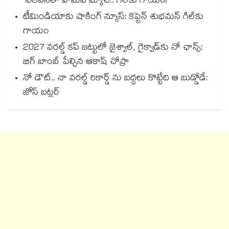
ఎలెవెన్‌‌తో వామప్‌‌ మ్యాచ్‌‌.. గిల్‌‌కు గాయం!
టీమిండియాకు షాకింగ్ న్యూస్: కెప్టెన్ శుభమన్ గిల్‎కు
గాయం
2027 వరల్డ్ కప్‎ జట్టులో జైశ్వాల్, గైక్వాడ్‎కు నో ఛాన్స్:
బిగ్ బాంబ్ పేల్చిన ఆకాష్ చోప్రా
నో డౌట్.. నా వరల్డ్ రికార్డ్ ను బద్దలు కొట్టేది ఆ బుడ్డోడే:
జోస్ బట్లర్