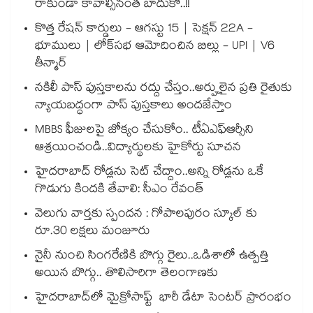
రాకుండా కావాల్సినంత బాదుకో..!!
కొత్త రేషన్ కార్డులు - ఆగస్టు 15 | సెక్షన్ 22A -
భూములు | లోక్‌సభ ఆమోదించిన బిల్లు - UPI | V6
తీన్మార్
నకిలీ పాస్‌‌‌‌‌‌‌‌ పుస్తకాలను రద్దు చేస్తం..అర్హులైన ప్రతి రైతుకు
న్యాయబద్ధంగా పాస్ పుస్తకాలు అందజేస్తాం
MBBS ఫీజులపై జోక్యం చేసుకోం.. టీఏఎఫ్‌‌‌‌ఆర్సీని
ఆశ్రయించండి..విద్యార్థులకు హైకోర్టు సూచన
హైదరాబాద్ రోడ్లను సెట్ చేద్దాం..అన్ని రోడ్లను ఒకే
గొడుగు కిందకి తేవాలి: సీఎం రేవంత్
వెలుగు వార్తకు స్పందన : గోపాలపురం స్కూల్ కు
రూ.30 లక్షలు మంజూరు
నైనీ నుంచి సింగరేణికి బొగ్గు రైలు..ఒడిశాలో ఉత్పత్తి
అయిన బొగ్గు.. తొలిసారిగా తెలంగాణకు
హైదరాబాద్‌‌‌‌‌‌‌‌లో మైక్రోసాఫ్ట్ భారీ డేటా సెంటర్ ప్రారంభం