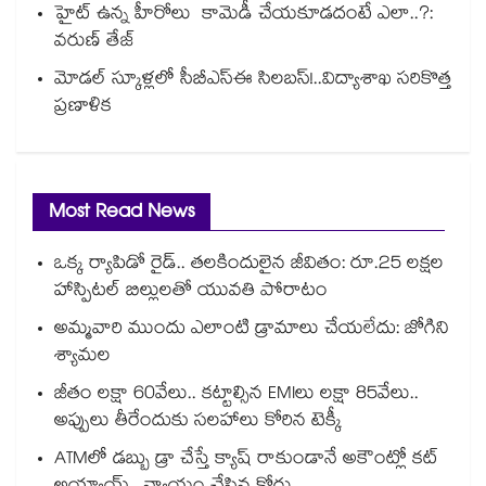
హైట్ ఉన్న హీరోలు కామెడీ చేయకూడదంటే ఎలా..?:
వరుణ్ తేజ్
మోడల్ స్కూళ్లలో సీబీఎస్ఈ సిలబస్!..విద్యాశాఖ సరికొత్త
ప్రణాళిక
Most Read News
ఒక్క ర్యాపిడో రైడ్.. తలకిందులైన జీవితం: రూ.25 లక్షల
హాస్పిటల్ బిల్లులతో యువతి పోరాటం
అమ్మవారి ముందు ఎలాంటి డ్రామాలు చేయలేదు: జోగిని
శ్యామల
జీతం లక్షా 60వేలు.. కట్టాల్సిన EMIలు లక్షా 85వేలు..
అప్పులు తీరేందుకు సలహాలు కోరిన టెక్కీ
ATMలో డబ్బు డ్రా చేస్తే క్యాష్ రాకుండానే అకౌంట్లో కట్