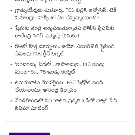
అయ్యాయ్.. న్యాయం చేసిన కోర్టు
గ్రాడ్యుయేట్లకు శుభవార్త.. TCS, విప్రో, ఇన్ఫోసిస్, టెక్
మహీంద్రా, హెచ్సీఎల్ ఏం చేస్తున్నాయంటే?
ప్రేమకు తండ్రి అడ్డుపడుతున్నాడని పోలీస్ స్టేషన్⁪కు
రాజేంద్ర నగర్ ఎమ్మెల్యే కొడుకు !
5Gలో కొత్త మార్పులు.. జియో, ఎయిర్‌టెల్ స్లైసింగ్
సేవలకు TRAI గ్రీన్ సిగ్నల్
‘ఇందిరమ్మ’ నీడలో.. వాసాలమర్రి.. 143 ఇండ్లు
మంజూరు.. 78 ఇండ్లు కంప్లీట్
తిరుగుబాటు మొదలైంది : E20 పెట్రోల్ బంద్
చేయాలంటూ అసెంబ్లీ తీర్మానం
నేరడిగొండలో సినీ జాతర..ప్రకృతి ఒడిలో విశ్వక్ సేన్
సినిమా షూటింగ్