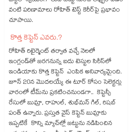
టెస్ట్‌‌‌‌‌‌‌‌‌‌‌‌‌‌‌‌లో స్వయంగా తుది జట్టు నుంచి తప్పుకోవడం
వంటి పరిణామాలు రోహిత్ టెస్ట్ కెరీర్‌‌‌‌‌‌‌‌‌‌‌‌‌‌‌‌పై ప్రభావం
చూపాయి.
కొత్త కెప్టెన్ ఎవరు.?
రోహిత్ రిటైర్మెంట్‌‌‌‌‌‌‌‌‌‌‌‌‌‌‌‌ తర్వాత వచ్చే నెలలో
ఇంగ్లండ్‌‌‌‌‌‌‌‌‌‌‌‌‌‌‌‌తో జరగనున్న ఐదు టెస్టుల సిరీస్‌‌‌‌‌‌‌‌‌‌‌‌‌‌‌‌లో
ఇండియాకు కొత్త కెప్టెన్‌‌‌‌‌‌‌‌‌‌‌‌‌‌‌‌ ఎంపిక అనివార్యమైంది.
జూన్ 20న మొదలయ్యే ఈ టూర్ కోసం సెలెక్టర్లు
వారంలో టీమ్‌‌‌‌‌‌‌‌‌‌‌‌‌‌‌‌ను ప్రకటించనుండగా.. కెప్టెన్సీ
రేసులో బుమ్రా, రాహుల్, శుభ్‌‌‌‌‌‌‌‌‌‌‌‌‌‌‌‌మన్ గిల్, రిషబ్‌‌‌‌‌‌‌‌‌‌‌‌‌‌‌‌
పంత్ ఉన్నారు. ప్రస్తుత వైస్‌‌‌‌‌‌‌‌‌‌‌‌‌‌‌‌ కెప్టెన్‌‌‌‌‌‌‌‌‌‌‌‌‌‌‌‌ బుమ్రాకు
ఇప్పటికే కొన్ని మ్యాచ్‌‌‌‌‌‌‌‌‌‌‌‌‌‌‌‌ల్లో జట్టును నడిపించిన