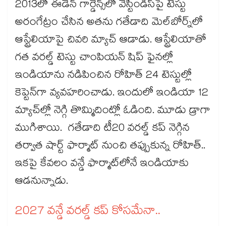
2013లో ఈడెన్ గార్డెన్స్‌‌‌‌‌‌‌‌‌‌‌‌‌‌‌‌లో వెస్టిండీస్‌‌‌‌‌‌‌‌‌‌‌‌‌‌‌‌పై టెస్టు
అరంగేట్రం చేసిన అతను గతేడాది మెల్‌‌‌‌‌‌‌‌‌‌‌‌‌‌‌‌బోర్న్‌‌‌‌‌‌‌‌‌‌‌‌‌‌‌‌లో
ఆస్ట్రేలియాపై చివరి మ్యాచ్ ఆడాడు. ఆస్ట్రేలియాతో
గత వరల్డ్ టెస్టు చాంపియన్ షిప్‌‌‌‌‌‌‌‌‌‌‌‌‌‌‌‌ ఫైనల్లో
ఇండియాను నడిపించిన రోహిత్ 24 టెస్టుల్లో
కెప్టెన్‌‌‌‌‌‌‌‌‌‌‌‌‌‌‌‌గా వ్యవహరించాడు. ఇందులో ఇండియా 12
మ్యాచ్‌‌‌‌‌‌‌‌‌‌‌‌‌‌‌‌ల్లో నెగ్గి తొమ్మిదింట్లో ఓడింది. మూడు డ్రాగా
ముగిశాయి. గతేడాది టీ20 వరల్డ్ కప్ నెగ్గిన
తర్వాత షార్ట్‌‌‌‌‌‌‌‌‌‌‌‌‌‌‌‌ ఫార్మాట్‌‌‌‌‌‌‌‌‌‌‌‌‌‌‌‌ నుంచి తప్పుకున్న రోహిత్..
ఇకపై కేవలం వన్డే ఫార్మాట్‌‌‌‌‌‌‌‌‌‌‌‌‌‌‌‌లోనే ఇండియాకు
ఆడనున్నాడు.
2027 వన్డే వరల్డ్ కప్ కోసమేనా..