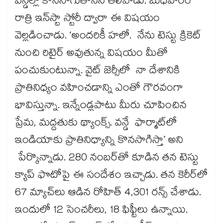
వన్డేల్లో కొనసాగుతానని తెలిపాడు. బుధవారం
రాత్రి ఇన్‌‌‌‌‌‌‌‌‌‌‌‌‌‌‌‌స్టా స్టోరీ ద్వారా ఈ విషయం
వెల్లడించాడు. ‘అందరికీ హలో. నేను టెస్టు క్రికెట్
నుంచి రిటైర్ అవుతున్న విషయం మీతో
పంచుకుంటున్నా. వైట్ జెర్సీలో నా దేశానికి
ప్రాతినిధ్యం వహించడాన్ని ఎంతో గౌరవంగా
భావిస్తున్నా. ఇన్నేండ్లపాటు మీరు చూపించిన
ప్రేమ, మద్దతుకు థ్యాంక్స్‌‌‌‌‌‌‌‌‌‌‌‌‌‌‌‌. వన్డే ఫార్మాట్‌‌‌‌‌‌‌‌‌‌‌‌‌‌‌‌లో
ఇండియాకు ప్రాతినిధ్యాన్ని కొనసాగిస్తా’ అని
పేర్కొన్నాడు. 280 నంబర్‌‌‌‌‌‌‌‌‌‌‌‌‌‌‌‌‌‌‌‌‌‌‌‌‌‌‌‌‌‌‌‌తో కూడిన తన టెస్టు
క్యాప్‌‌‌‌‌‌‌‌‌‌‌‌‌‌‌‌ ఫొటోపై ఈ సందేశం ఇచ్చాడు. తన కెరీర్‌‌‌‌‌‌‌‌‌‌‌‌‌‌‌‌‌‌‌‌‌‌‌‌‌‌‌‌‌‌‌‌లో
67 మ్యాచ్‌‌‌‌‌‌‌‌‌‌‌‌‌‌‌‌లు ఆడిన రోహిత్‌‌‌‌‌‌‌‌‌‌‌‌‌‌‌‌ 4,301 రన్స్ చేశాడు.
ఇందులో 12 సెంచరీలు, 18 ఫిఫ్టీలు ఉన్నాయి.