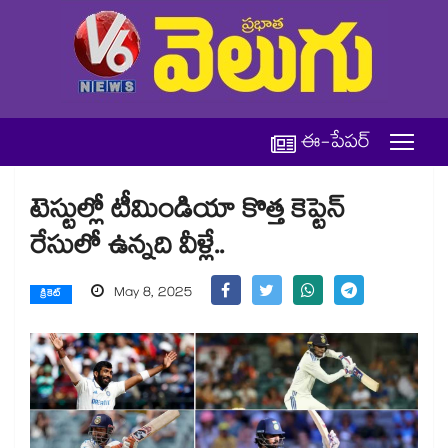
ఈ-పేపర్
టెస్టుల్లో టీమిండియా కొత్త కెప్టెన్
రేసులో ఉన్నది వీళ్లే..
May 8, 2025
క్రికెట్