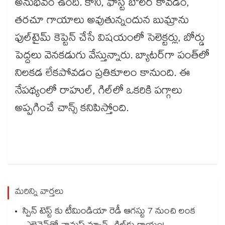
అనుభవం ఉంది. కానీ, ఫాస్ట్ బౌలర్‌‌‌‌‌‌‌‌‌‌‌‌‌‌‌‌ కావడం,
తరచూ గాయాలు అవుతున్నందున బుమ్రాను
ఫుల్‌‌‌‌‌‌‌‌‌‌‌‌‌‌‌‌టైమ్ కెప్టెన్‌‌‌‌‌‌‌‌‌‌‌‌‌‌‌‌ చేసే విషయంలో సెలెక్టర్లు, బోర్డు
పెద్దలు వెనకడుగు వేస్తున్నారు. బ్యాటర్‌‌‌‌‌‌‌‌‌‌‌‌‌‌‌‌‌‌‌‌‌‌‌‌‌‌‌‌‌‌‌‌గా పంత్‌‌‌‌‌‌‌‌‌‌‌‌‌‌‌‌లో
నిలకడ లేకపోవడం ప్రతికూలం కానుంది. ఈ
నేపథ్యంలో రాహుల్‌‌‌‌‌‌‌‌‌‌‌‌‌‌‌‌, గిల్‌‌‌‌‌‌‌‌‌‌‌‌‌‌‌‌లో ఒకరికి పగ్గాలు
అప్పగించే చాన్స్‌‌‌‌‌‌‌‌‌‌‌‌‌‌‌‌ కనిపిస్తోంది.
మరిన్ని వార్తలు
స్పిన్‌‌‌‌ టెస్ట్‌‌ కు టీమిండియా రెడీ ఆగస్టు 7 నుంచి లంక