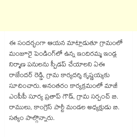
ఈ సందర్భంగా ఆయన మాట్లాడుతూ గ్రామంలో
మంజూరై పెండింగ్​లో ఉన్న ఇందిరమ్మ ఇండ్ల
నిర్మాణ పనులను స్పీడప్​ చేయాలని ఏఈ
రాజేందర్ రెడ్డి, గ్రామ కార్యదర్శి కృష్ణయ్యకు
సూచించారు. అనంతరం కార్యక్రమంలో మాజీ
ఎంపీపీ సూర్య ప్రతాప్ గౌడ్, గ్రామ సర్పంచ్ బి.
రాములు, కాంగ్రెస్ పార్టీ మండల అధ్యక్షుడు బి.
సత్యం పాల్గొన్నారు.