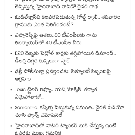
తెప్పిస్తున్న హైదరాబాద్ రాపిడో రైడర్ గాథ
మిడిల్‌క్లాస్‌ని కలవరపెడుతున్న గోల్డ్ ర్యాలీ.. శనివారం
గ్రాముకు ఎంత పెరిగిందంటే?
ఎస్సారెస్పీపై ఆశలు..80 టీఎంసీలకు గాను
రిజర్వాయర్‌‌‌‌‌‌‌‌‌‌‌‌‌‌‌‌లో 40 టీఎంసీల నీరు
E20 దెబ్బకు పెట్రోల్ కార్లకు తగ్గిపోయిన డిమాండ్..
డీలర్ల దగ్గర కుప్పలుగా స్టాక్
ఢిల్లీ పోలీసుల్లా ప్రవర్తించకు: సెక్యూరిటీ సిబ్బందిపై
ఆగ్రహం
Toxic ట్రైలర్ రివ్యూ.. యష్ ‘టాక్సిక్’ తర్వాత
ఏమైపోతాడో..!
Samantha: కన్నీళ్లు పెట్టుకున్న సమంత.. వైరల్ వీడియో
చూసి ఫ్యాన్స్ ఎమోషనల్!
హైదరాబాద్⁪లో వాటర్ ట్యాంకర్ బుక్ చేస్తున్న ఇంటి
ఓనర్లకు ముఖ్య గమనిక