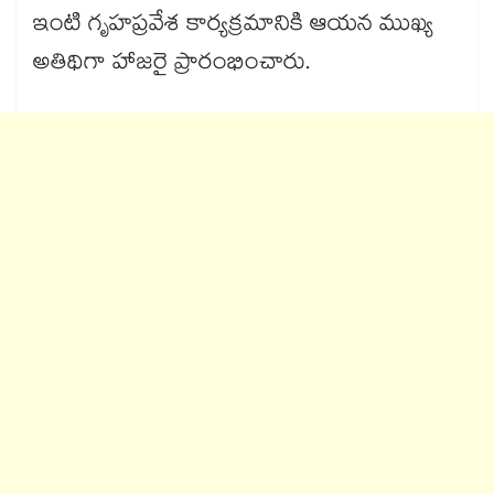
ఇంటి గృహప్రవేశ కార్యక్రమానికి ఆయన ముఖ్య
అతిథిగా హాజరై ప్రారంభించారు.