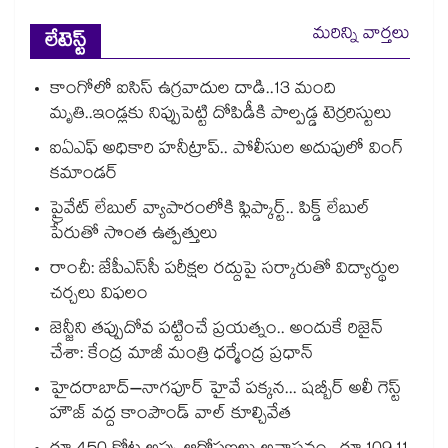
మరిన్ని వార్తలు
లేటెస్ట్
కాంగోలో ఐసిస్ ఉగ్రవాదుల దాడి..13 మంది
మృతి..ఇండ్లకు నిప్పుపెట్టి దోపిడీకి పాల్పడ్డ టెర్రరిస్టులు
ఐఏఎఫ్‌‌ అధికారి హనీట్రాప్.. పోలీసుల అదుపులో వింగ్
కమాండర్
ప్రైవేట్ లేబుల్ వ్యాపారంలోకి ఫ్లిప్కార్ట్.. పిక్డ్ లేబుల్
పేరుతో సొంత ఉత్పత్తులు
రాంచీ: జేపీఎస్‌‌సీ పరీక్షల రద్దుపై సర్కారుతో విద్యార్థుల
చర్చలు విఫలం
జెన్జీని తప్పుదోవ పట్టించే ప్రయత్నం.. అందుకే రిజైన్
చేశా: కేంద్ర మాజీ మంత్రి ధర్మేంద్ర ప్రధాన్
హైదరాబాద్–నాగపూర్ హైవే పక్కన... షబ్బీర్ అలీ గెస్ట్
హౌజ్ వద్ద కాంపౌండ్ వాల్ కూల్చివేత