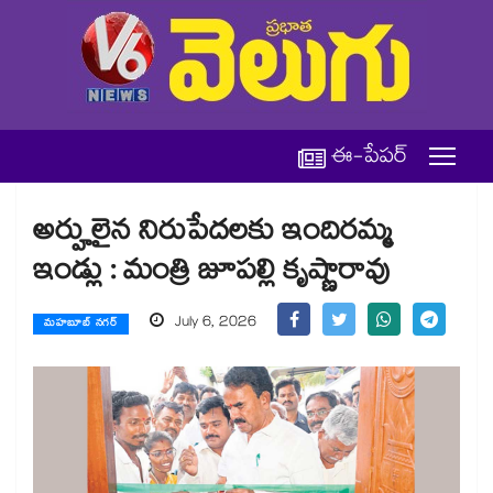
ఈ-పేపర్
అర్హులైన నిరుపేదలకు ఇందిరమ్మ
ఇండ్లు : మంత్రి జూపల్లి కృష్ణారావు
July 6, 2026
మహబూబ్ నగర్