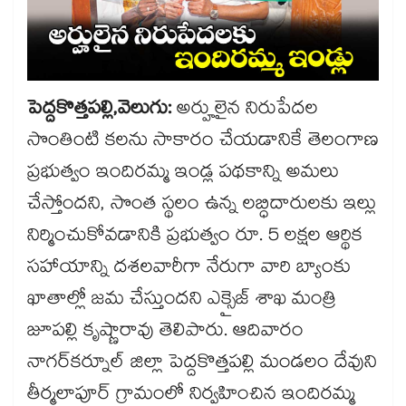
పెద్దకొత్తపల్లి,వెలుగు:
అర్హులైన నిరుపేదల
సొంతింటి కలను సాకారం చేయడానికే తెలంగాణ
ప్రభుత్వం ఇందిరమ్మ ఇండ్ల పథకాన్ని అమలు
చేస్తోందని, సొంత స్థలం ఉన్న లబ్ధిదారులకు ఇల్లు
నిర్మించుకోవడానికి ప్రభుత్వం రూ. 5 లక్షల ఆర్థిక
సహాయాన్ని దశలవారీగా నేరుగా వారి బ్యాంకు
ఖాతాల్లో జమ చేస్తుందని ఎక్సైజ్ శాఖ మంత్రి
జూపల్లి కృష్ణారావు తెలిపారు. ఆదివారం
నాగర్‌‌కర్నూల్ జిల్లా పెద్దకొత్తపల్లి మండలం దేవుని
తీర్మలాపూర్ గ్రామంలో నిర్వహించిన ఇందిరమ్మ