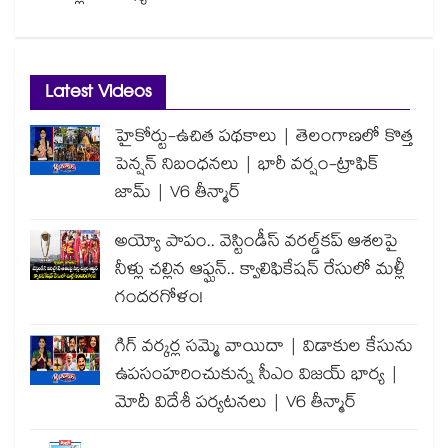
Latest Videos
హైకోర్టు-ఉచిత పథకాలు | తెలంగాణలో కొత్త
పెన్షన్ నిబంధనలు | భారీ వర్షం-ట్రాఫిక్
జామ్ | V6 తీన్మార్
అయ్యో పాపం.. వెస్టిండీస్ వరల్డ్‌కప్ ఆశలపై
నీళ్లు చల్లిన ఆఫ్ఘన్.. క్వాలిఫికేషన్ రేసులో మళ్లీ
గందరగోళం!
గిగ్ వర్కర్ల సమ్మె వాయిదా | విడాకుల కేసును
ఉపసంహరించుకున్న సీఎం విజయ్ భార్య |
మోదీ విదేశీ పర్యటనలు | V6 తీన్మార్