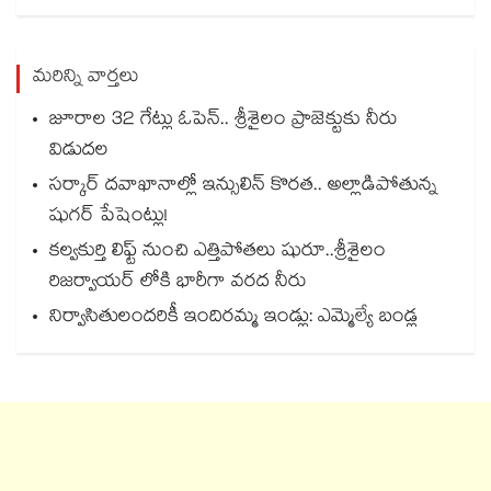
మరిన్ని వార్తలు
జూరాల 32 గేట్లు ఓపెన్.. శ్రీశైలం ప్రాజెక్టుకు నీరు
విడుదల
సర్కార్ దవాఖానాల్లో ఇన్సులిన్ కొరత.. అల్లాడిపోతున్న
షుగర్ పేషెంట్లు!
కల్వకుర్తి లిఫ్ట్ నుంచి ఎత్తిపోతలు షురూ..శ్రీశైలం
రిజర్వాయర్ లోకి భారీగా వరద నీరు
నిర్వాసితులందరికీ ఇందిరమ్మ ఇండ్లు: ఎమ్మెల్యే బండ్ల