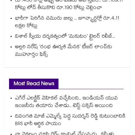
రూ.450 కోట్ల అప్పు ఆరోపణలు అవాస్తవం.. రూ.109.11
కోట్లు లోన్ తీసుకొని రూ.190 కోట్లు చెల్లించా
భారీగా పెరిగిన చమురు బిల్లు .. జూన్క్వార్టర్లో రూ.4.11
లక్షల కోట్లు
విశాల్ స్వీయ దర్శకత్వంలో ‘మకుటం’ ట్రైలర్ రిలీజ్..
అల్లరి నరేష్ ‘రంభ ఊర్వశి మేనక’ టీజర్ లాంచ్‌కు
ముహూర్తం ఫిక్స్
Most Read News
ఎగిరే ఎలక్ట్రిక్ వెహికల్ వచ్చేసింది.. ఇండియన్ యువ
ఇంజనీరు తయారు చేశాడు.. టెస్ట్ సక్సెస్ అయింది
దివంగత మాజీ ఎమ్మెల్యే పెద్ద సుదర్శన్ రెడ్డి కుటుంబానికి
BRS భారీ ఆర్థిక సాయం
నా వైకల్యం చూసి రైడ్స్ క్యాన్సిల్ చేస్తున్నరు.. కన్నీళ్లు