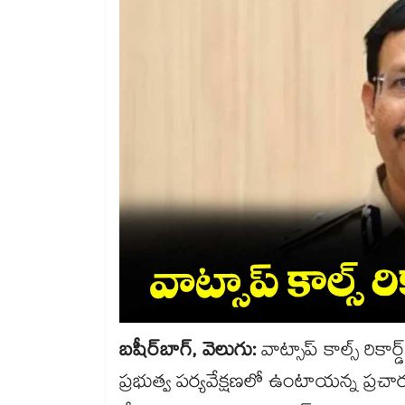
బషీర్‌‌‌‌‌‌‌‌బాగ్, వెలుగు:
వాట్సాప్ కాల్స్ రి
ప్రభుత్వ పర్యవేక్షణలో ఉంటాయన్న ప్రచా