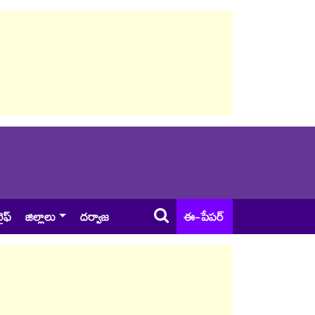
ైఫ్
జిల్లాలు
దర్వాజ
ఈ-పేపర్