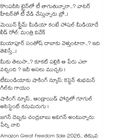
కొంపదీసి ట్రైన్⁬లో టీ తాగుతున్నారా..? వాటర్
హీటర్⁭⁭తో టీ వేడి చేస్తున్నారు బ్రో..!
మెయిన్ స్ట్రీమ్ మీడియా కంటే సోషల్ మీడియాదే
లీడ్ రోల్: మంత్రి వివేక్
మియాపూర్ సంతోష్ దాబాకు వెళ్తుంటారా..? ఇది
తెలిస్తే...!
మీకు తెలుసా..? కూకట్ పల్లికి ఆ పేరు ఎలా
వచ్చింది ? ఇదీ అసలు ముచ్చట !
టీమిండియాకు షాకింగ్ న్యూస్: కెప్టెన్ శుభమన్
గిల్‎కు గాయం
షాకింగ్ న్యూస్.. ఆండ్రాయిడ్ ఫోన్లలో గూగుల్
అసిస్టెంట్ కనుమరుగు !
జగన్ దెబ్బకు చంద్రబాబు అవిగన్ అంటున్నారు:
పేర్ని నాని
Amazon Great Freedom Sale 2026.. తక్కువ