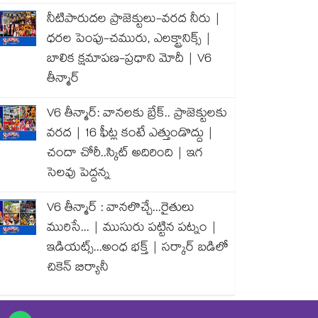
నీటిపారుదల ప్రాజెక్టులు-వరద నీరు |
ధరల పెంపు-చమురు, ఎలక్ట్రానిక్స్ |
బాలిక క్షమాపణ-ప్రధాని మోదీ | V6
తీన్మార్
V6 తీన్మార్: వానలకు బ్రేక్.. ప్రాజెక్టులకు
వరద | 16 ఫీట్ల కంటే ఎత్తుండొద్దు |
చందా చోరీ..స్కిట్ అదిరింది | ఇగ
సెలవు పెద్దన్న
V6 తీన్మార్ : వానలొచ్చే...రైతులు
మురిసే... | ముసురు పట్టిన పట్నం |
ఇడియట్స్...అంధ భక్త్ | సర్కార్ బడిలో
చికెన్ బిర్యానీ