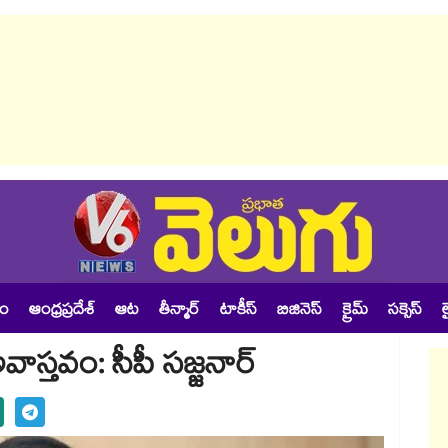
శం
ఆంధ్రప్రదేశ్
ఆట
తీన్మార్
టాకీస్
బిజినెస్
క్రైమ్
సక్సెస్
ల
అవాస్తవం: సీపీ సజ్జనార్