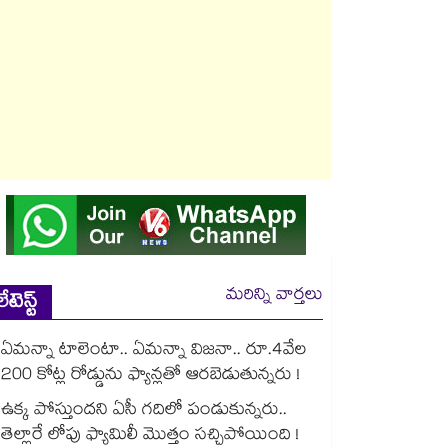
మరిన్ని వార్తలు
లేటెస్ట్
ఏమన్నా టాలెంటా.. ఏమన్నా విజనా.. రూ.4వేల
200 కోట్ల రోడ్డును ఫ్యాన్లతో ఆరబెడుతున్నరు !
ఉక్క పోస్తుందని ఏసీ గదిలో పండుకున్నరు..
తెల్లారే లోపు ఫ్యామిలీ మొత్తం సచ్చిపోయింది !