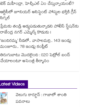
టెక్ మహీంద్రా, హెచ్సీఎల్ ఏం చేస్తున్నాయంటే?
ఆర్టీసీలో జూనియర్ అసిస్టెంట్‌‌ పోస్టుల భర్తీకి గ్రీన్‌‌
సిగ్నల్
ప్రేమకు తండ్రి అడ్డుపడుతున్నాడని పోలీస్ స్టేషన్⁪కు
రాజేంద్ర నగర్ ఎమ్మెల్యే కొడుకు !
‘ఇందిరమ్మ’ నీడలో.. వాసాలమర్రి.. 143 ఇండ్లు
మంజూరు.. 78 ఇండ్లు కంప్లీట్
తిరుగుబాటు మొదలైంది : E20 పెట్రోల్ బంద్
చేయాలంటూ అసెంబ్లీ తీర్మానం
Latest Videos
వెలుగు కార్టూన్ : గాజాలో శాంతి
పవనాలు