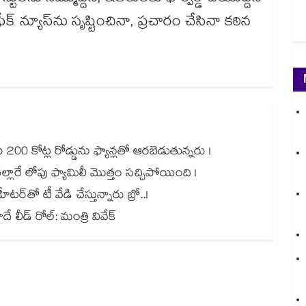
యూస్‌‌‌‌‌‌‌‌ను సృష్టించినా, ప్రచారం చేసినా కఠిన
.
00 కోట్ల రోడ్డును ఫ్యాన్లతో ఆరబెడుతున్నరు !
ల్లారే లోపు ఫ్యామిలీ మొత్తం సచ్చిపోయింది !
ర్⁭⁭తో టీ వేడి చేస్తున్నారు బ్రో..!
 లీడ్ రోల్: మంత్రి వివేక్