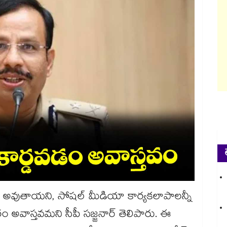
కార్డ్ అవుతాయని, సోషల్ మీడియా కార్యకలాపాలన్నీ
రం అవాస్తవమని సీపీ సజ్జనార్ తెలిపారు. ఈ