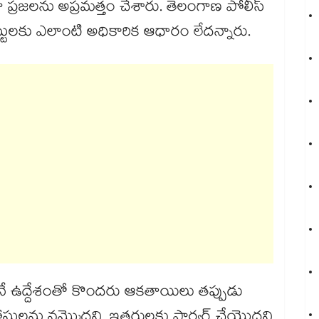
 ప్రజలను అప్రమత్తం చేశారు. తెలంగాణ పోలీస్
పోస్టులకు ఎలాంటి అధికారిక ఆధారం లేదన్నారు.
ే ఉద్దేశంతో కొందరు ఆకతాయిలు తప్పుడు
ోస్టులను నమ్మొద్దని, ఇతరులకు ఫార్వర్డ్ చేయొద్దని