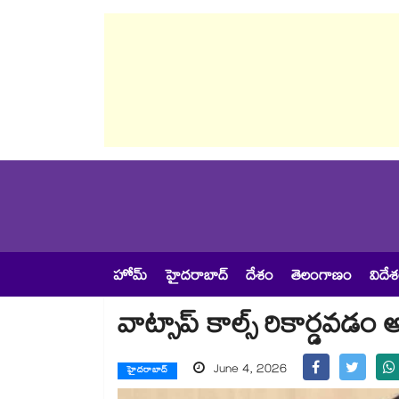
హోమ్
హైదరాబాద్
దేశం
తెలంగాణం
విదే
వాట్సాప్ కాల్స్ రికార్డవడం 
June 4, 2026
హైదరాబాద్