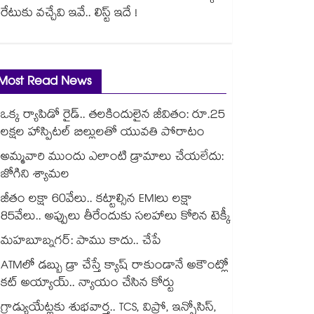
రేటుకు వచ్చేవి ఇవే.. లిస్ట్ ఇదే !
Most Read News
ఒక్క ర్యాపిడో రైడ్.. తలకిందులైన జీవితం: రూ.25
లక్షల హాస్పిటల్ బిల్లులతో యువతి పోరాటం
అమ్మవారి ముందు ఎలాంటి డ్రామాలు చేయలేదు:
జోగిని శ్యామల
జీతం లక్షా 60వేలు.. కట్టాల్సిన EMIలు లక్షా
85వేలు.. అప్పులు తీరేందుకు సలహాలు కోరిన టెక్కీ
మహబూబ్నగర్: పాము కాదు.. చేపే
ATMలో డబ్బు డ్రా చేస్తే క్యాష్ రాకుండానే అకౌంట్లో
కట్ అయ్యాయ్.. న్యాయం చేసిన కోర్టు
గ్రాడ్యుయేట్లకు శుభవార్త.. TCS, విప్రో, ఇన్ఫోసిస్,