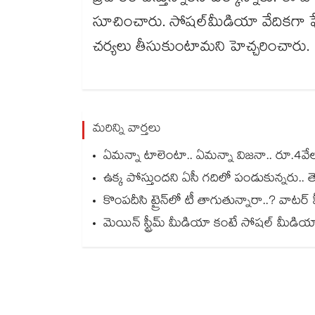
సూచించారు. సోషల్​మీడియా వేదికగా ఫేక్ న్
చర్యలు తీసుకుంటామని హెచ్చరించారు
మరిన్ని వార్తలు
ఏమన్నా టాలెంటా.. ఏమన్నా విజనా.. రూ.4వేల 2
ఉక్క పోస్తుందని ఏసీ గదిలో పండుకున్నరు.. తె
కొంపదీసి ట్రైన్⁬లో టీ తాగుతున్నారా..? వాటర్ హీట
మెయిన్ స్ట్రీమ్ మీడియా కంటే సోషల్ మీడియాదే