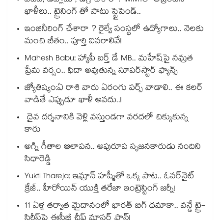
ఐటీఐ, డిప్లొమా, డిగ్రీ చేశారా? IMMTలో అప్రెంటిస్
ఖాళీలు.. ట్రైనింగ్ తో పాటు స్టైపెండ్..
ఇంజినీరింగ్ చేశారా ? రైల్వే సంస్థలో ఉద్యోగాలు.. నెలకు
మంచి జీతం.. పూర్తి వివరాలివే!
Mahesh Babu: హ్యాపీ బర్త్ డే MB.. మహేష్‌పై నమ్రత
ప్రేమ వర్షం.. ఫిదా అవుతున్న సూపర్‌స్టార్ ఫ్యాన్స్
జ్యోతిష్యం:ఏ రాశి వారు ఏరంగు పర్స్ వాడాలి.. ఈ కలర్
వాడితే ఎప్పుడూ ఖాళీ అవదు..!
దైవ దర్శనానికి వెళ్లి వస్తుండగా వరదలో చిక్కుకున్న
కారు
అగ్ని గీతాల ఆలాపన.. అపురూప సృజనకారుడు నందిని
సిధారెడ్డి
Yukti Thareja: ఇమ్రాన్ హష్మీతో ఒక్క పాట.. ఓవర్‌నైట్
క్రేజ్.. హీరోయిన్ యుక్తి తరేజా ఇంట్రెస్టింగ్ జర్నీ!
11 ఏళ్ల తర్వాత మైదానంలో భారత్ బిగ్ ధమాకా.. వన్డే ట్రై-
సిరీస్‌పై ఈసీబీ చీఫ్ మాస్టర్ ప్లాన్!