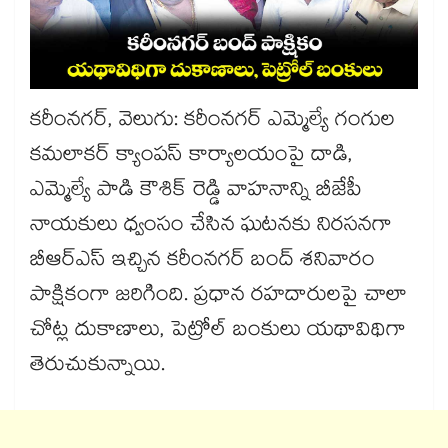
కరీంనగర్, వెలుగు: కరీంనగర్ ఎమ్మెల్యే గంగుల
కమలాకర్ క్యాంపస్ కార్యాలయంపై దాడి,
ఎమ్మెల్యే పాడి కౌశిక్ రెడ్డి వాహనాన్ని బీజేపీ
నాయకులు ధ్వంసం చేసిన ఘటనకు నిరసనగా
బీఆర్ఎస్ ఇచ్చిన కరీంనగర్ బంద్ శనివారం
పాక్షికంగా జరిగింది. ప్రధాన రహదారులపై చాలా
చోట్ల దుకాణాలు, పెట్రోల్ బంకులు యథావిథిగా
తెరుచుకున్నాయి.