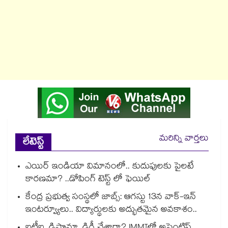
మరిన్ని వార్తలు
లేటెస్ట్
ఎయిర్ ఇండియా విమానంలో.. కుదుపులకు పైలటే
కారణమా? ..డోపింగ్ టెస్ట్ లో ఫెయిల్
కేంద్ర ప్రభుత్వ సంస్థలో జాబ్స్: ఆగస్టు 13న వాక్-ఇన్
ఇంటర్వ్యూలు.. విద్యార్థులకు అద్భుతమైన అవకాశం..