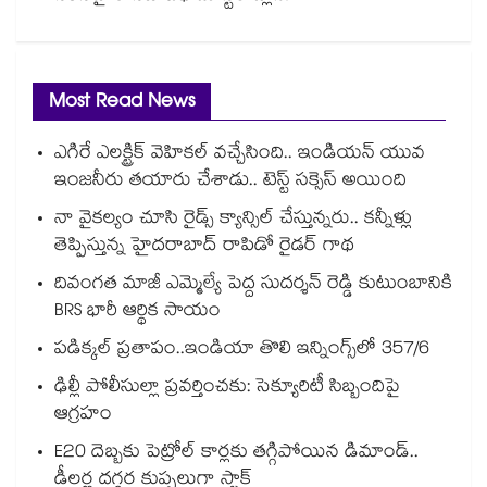
Most Read News
ఎగిరే ఎలక్ట్రిక్ వెహికల్ వచ్చేసింది.. ఇండియన్ యువ
ఇంజనీరు తయారు చేశాడు.. టెస్ట్ సక్సెస్ అయింది
నా వైకల్యం చూసి రైడ్స్ క్యాన్సిల్ చేస్తున్నరు.. కన్నీళ్లు
తెప్పిస్తున్న హైదరాబాద్ రాపిడో రైడర్ గాథ
దివంగత మాజీ ఎమ్మెల్యే పెద్ద సుదర్శన్ రెడ్డి కుటుంబానికి
BRS భారీ ఆర్థిక సాయం
పడిక్కల్‌‌ ప్రతాపం..ఇండియా తొలి ఇన్నింగ్స్‌‌లో 357/6
ఢిల్లీ పోలీసుల్లా ప్రవర్తించకు: సెక్యూరిటీ సిబ్బందిపై
ఆగ్రహం
E20 దెబ్బకు పెట్రోల్ కార్లకు తగ్గిపోయిన డిమాండ్..
డీలర్ల దగ్గర కుప్పలుగా స్టాక్