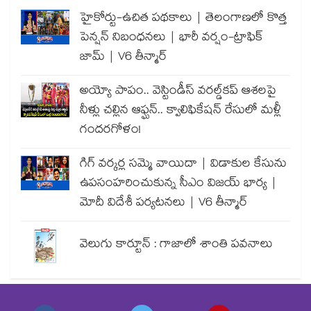
హైకోర్టు-ఉచిత పథకాలు | తెలంగాణలో కొత్త
పెన్షన్ నిబంధనలు | భారీ వర్షం-ట్రాఫిక్
జామ్ | V6 తీన్మార్
అయ్యో పాపం.. వెస్టిండీస్ వరల్డ్‌కప్ ఆశలపై
నీళ్లు చల్లిన ఆఫ్ఘన్.. క్వాలిఫికేషన్ రేసులో మళ్లీ
గందరగోళం!
గిగ్ వర్కర్ల సమ్మె వాయిదా | విడాకుల కేసును
ఉపసంహరించుకున్న సీఎం విజయ్ భార్య |
మోదీ విదేశీ పర్యటనలు | V6 తీన్మార్
వెలుగు కార్టూన్ : గాజాలో శాంతి పవనాలు