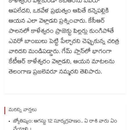
కాళేశ్వరం వెళ్లకుండా కేటీఆర్​ను ఎవ‌‌రూ
ఆప‌‌లేదని, ఒకవేళ ప్రభుత్వం ఆపితే క‌‌న్నెప‌‌ల్లికి
ఆయన ఎలా వెళ్లాడని ప్రశ్నించారు. కేసీఆర్​
పాలనలో కాళేశ్వరం ప్రాజెక్టు పిల్లర్లు కుంగిపోతే
ఎవ‌‌రో బాంబులు పెట్టి పేల్చార‌‌ని చెప్పుకున్న చ‌‌రిత్ర
వారిదని మండిపడ్డారు. గేమ్ ప్లాన్​లో భాగంగా
కేటీఆర్ కాళేశ్వరం వెళ్లాడని, ఆయన మాటలను
తెలంగాణ ప్రజలెవరూ నమ్మరని తెలిపారు.
మరిన్ని వార్తలు
జ్యోతిష్యం: ఆగస్టు 12 సూర్యగ్రహణం.. ఏ రాశి వారు ఏం
చేయాలి..!