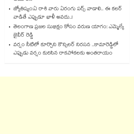
జ్యోతిష్యం:ఏ రాశి వారు ఏరంగు పర్స్ వాడాలి.. ఈ కలర్
వాడితే ఎప్పుడూ ఖాళీ అవదు..!
తెలంగాణ ప్రజల సుభిక్షం కోసం వరుణ యాగం: ఎమ్మెల్యే
జైవీర్ రెడ్డి
వర్షం నీటిలో కూర్చొని కౌన్సిలర్ నిరసన ..కామారెడ్డిలో
ఎప్పుడు వర్షం కురిసిన రాకపోకలకు అంతరాయం