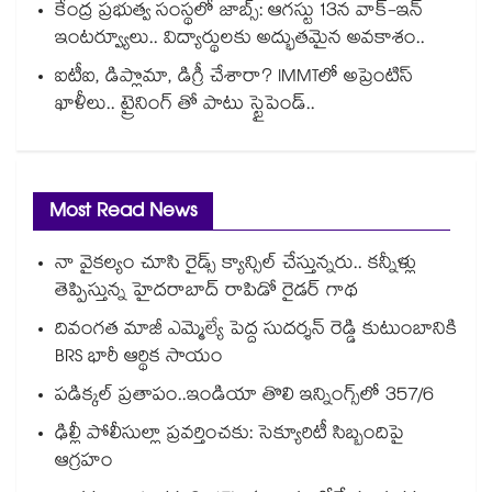
కేంద్ర ప్రభుత్వ సంస్థలో జాబ్స్: ఆగస్టు 13న వాక్-ఇన్
ఇంటర్వ్యూలు.. విద్యార్థులకు అద్భుతమైన అవకాశం..
ఐటీఐ, డిప్లొమా, డిగ్రీ చేశారా? IMMTలో అప్రెంటిస్
ఖాళీలు.. ట్రైనింగ్ తో పాటు స్టైపెండ్..
Most Read News
నా వైకల్యం చూసి రైడ్స్ క్యాన్సిల్ చేస్తున్నరు.. కన్నీళ్లు
తెప్పిస్తున్న హైదరాబాద్ రాపిడో రైడర్ గాథ
దివంగత మాజీ ఎమ్మెల్యే పెద్ద సుదర్శన్ రెడ్డి కుటుంబానికి
BRS భారీ ఆర్థిక సాయం
పడిక్కల్‌‌ ప్రతాపం..ఇండియా తొలి ఇన్నింగ్స్‌‌లో 357/6
ఢిల్లీ పోలీసుల్లా ప్రవర్తించకు: సెక్యూరిటీ సిబ్బందిపై
ఆగ్రహం