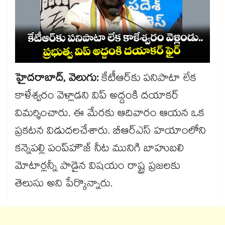
హైద‌‌రాబాద్, వెలుగు:
కేటీఆర్​కు పనిపాటా లేక
కాళేశ్వరం వెళ్లాడని విప్​ అద్దంకి దయాకర్ ​
విమర్శించారు. ఈ మేరకు ఆదివారం ఆయన ఒక
ప్రకటన విడుదల​చేశారు. బీఆర్ఎస్ హయాంలోని
కన్నెపల్లి పంప్​హౌజ్ నీట మునిగి బాహుబలి
మోటార్లన్నీ పాడైన విషయం రాష్ట్ర ప్రజలకు
తెలుసు అని పేర్కొన్నారు.