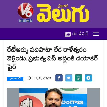
ఈ-పేపర్
కేటీఆర్కు పనిపాటా లేక కాళేశ్వరం
వెళ్లిండు..ప్రభుత్వ విప్ అద్దంకి ద‌‌యాక‌‌ర్
ఫైర్
July 6, 2026
హైదరాబాద్