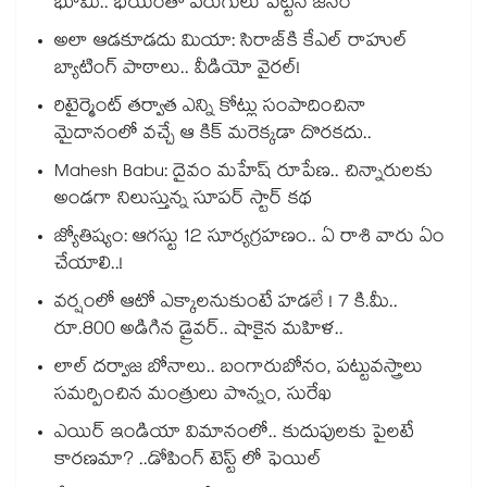
భూమి.. భయంతో పరుగులు పెట్టిన జనం
అలా ఆడకూడదు మియా: సిరాజ్‌కి కేఎల్ రాహుల్
బ్యాటింగ్ పాఠాలు.. వీడియో వైరల్!
రిటైర్మెంట్ తర్వాత ఎన్ని కోట్లు సంపాదించినా
మైదానంలో వచ్చే ఆ కిక్ మరెక్కడా దొరకదు..
Mahesh Babu: దైవం మహేష్ రూపేణ.. చిన్నారులకు
అండగా నిలుస్తున్న సూపర్ స్టార్ కథ
జ్యోతిష్యం: ఆగస్టు 12 సూర్యగ్రహణం.. ఏ రాశి వారు ఏం
చేయాలి..!
వర్షంలో ఆటో ఎక్కాలనుకుంటే హడలే ! 7 కి.మీ..
రూ.800 అడిగిన డ్రైవర్.. షాకైన మహిళ..
లాల్ దర్వాజ బోనాలు.. బంగారుబోనం, పట్టువస్త్రాలు
సమర్పించిన మంత్రులు పొన్నం, సురేఖ
ఎయిర్ ఇండియా విమానంలో.. కుదుపులకు పైలటే
కారణమా? ..డోపింగ్ టెస్ట్ లో ఫెయిల్