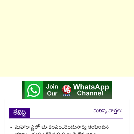
మరిన్ని వార్తలు
లేటెస్ట్
మహారాష్ట్రలో భూకంపం..రెండుసార్లు కంపించిన