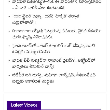
వారఫలాలు(ఆగస్టు9–15): ఈ వారంలోనే సూర్యగ్రహణం
.. ఏ రాశి వారికి ఎలా ఉంటుంది!
Toxic ట్రైలర్ రివ్యూ.. యష్ ‘టాక్సిక్’ తర్వాత
ఏమైపోతాడో..!
Samantha: కన్నీళ్లు పెట్టుకున్న సమంత.. వైరల్ వీడియో
చూసి ఫ్యాన్స్ ఎమోషనల్!
హైదరాబాద్⁪లో వాటర్ ట్యాంకర్ బుక్ చేస్తున్న ఇంటి
ఓనర్లకు ముఖ్య గమనిక
భారత చీఫ్ సెలెక్టర్⁬గా రాహుల్ ద్రవిడ్?.. అక్టోబర్‌లో
బాధ్యతలు తీసుకునే ఛాన్స్!
బీజేపీకి బిగ్ బూస్ట్.. మహిళా రిజర్వేషన్, డీలిమిటేషన్
బిల్లుకు అకాలీదళ్ మద్దతు
Latest Videos