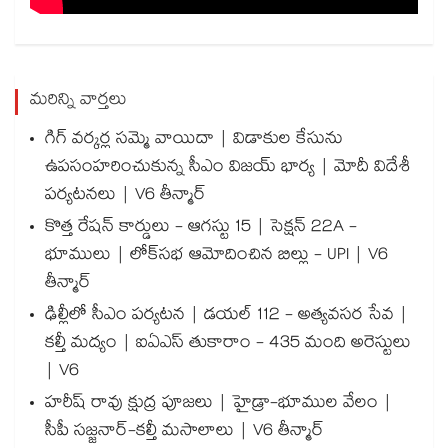
మరిన్ని వార్తలు
గిగ్ వర్కర్ల సమ్మె వాయిదా | విడాకుల కేసును
ఉపసంహరించుకున్న సీఎం విజయ్ భార్య | మోదీ విదేశీ
పర్యటనలు | V6 తీన్మార్
కొత్త రేషన్ కార్డులు - ఆగస్టు 15 | సెక్షన్ 22A -
భూములు | లోక్‌సభ ఆమోదించిన బిల్లు - UPI | V6
తీన్మార్
ఢిల్లీలో సీఎం పర్యటన | డయల్ 112 - అత్యవసర సేవ |
కల్తీ మద్యం | ఐఏఎస్ తుకారాం - 435 మంది అరెస్టులు
| V6
హరీష్ రావు క్షుద్ర పూజలు | హైడ్రా-భూముల వేలం |
సీపీ సజ్జనార్-కల్తీ మసాలాలు | V6 తీన్మార్