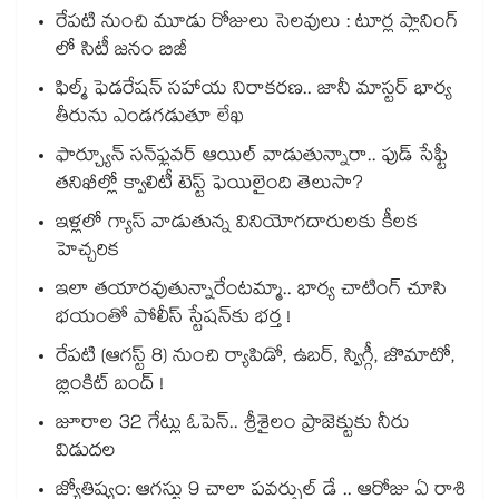
రేపటి నుంచి మూడు రోజులు సెలవులు : టూర్ల ప్లానింగ్
లో సిటీ జనం బిజీ
ఫిల్మ్ ఫెడరేషన్ సహాయ నిరాకరణ.. జానీ మాస్టర్ భార్య
తీరును ఎండగడుతూ లేఖ
ఫార్చ్యూన్ సన్‌ఫ్లవర్ ఆయిల్ వాడుతున్నారా.. ఫుడ్ సేఫ్టీ
తనిఖీల్లో క్వాలిటీ టెస్ట్ ఫెయిలైంది తెలుసా?
ఇళ్లలో గ్యాస్ వాడుతున్న వినియోగదారులకు కీలక
హెచ్చరిక
ఇలా తయారవుతున్నారేంటమ్మా.. భార్య చాటింగ్ చూసి
భయంతో పోలీస్ స్టేషన్⁫కు భర్త !
రేపటి (ఆగస్ట్ 8) నుంచి ర్యాపిడో, ఉబర్, స్విగ్గీ, జొమాటో,
బ్లింకిట్ బంద్ !
జూరాల 32 గేట్లు ఓపెన్.. శ్రీశైలం ప్రాజెక్టుకు నీరు
విడుదల
జ్యోతిష్యం: ఆగస్టు 9 చాలా పవర్ఫుల్ డే .. ఆరోజు ఏ రాశి