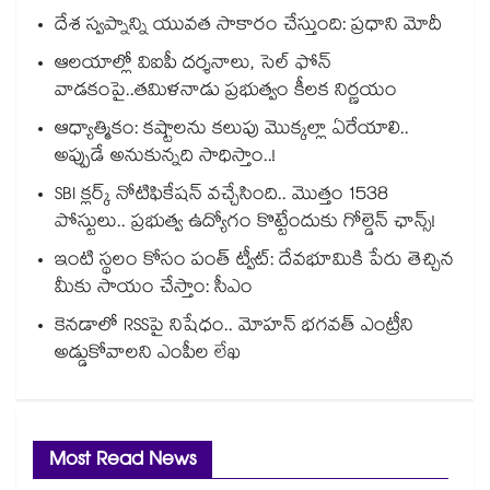
దేశ స్వప్నాన్ని యువత సాకారం చేస్తుంది: ప్రధాని మోదీ
ఆలయాల్లో విఐపీ దర్శనాలు, సెల్ ఫోన్
వాడకంపై..తమిళనాడు ప్రభుత్వం కీలక నిర్ణయం
ఆధ్యాత్మికం: కష్టాలను కలుపు మొక్కల్లా ఏరేయాలి..
అప్పుడే అనుకున్నది సాధిస్తాం..!
SBI క్లర్క్ నోటిఫికేషన్ వచ్చేసింది.. మొత్తం 1538
పోస్టులు.. ప్రభుత్వ ఉద్యోగం కొట్టేందుకు గోల్డెన్ ఛాన్స్!
ఇంటి స్థలం కోసం పంత్ ట్వీట్: దేవభూమికి పేరు తెచ్చిన
మీకు సాయం చేస్తాం: సీఎం
కెనడాలో RSSపై నిషేధం.. మోహన్ భగవత్ ఎంట్రీని
అడ్డుకోవాలని ఎంపీల లేఖ
Most Read News