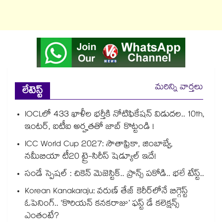
మరిన్ని వార్తలు
లేటెస్ట్
IOCLలో 433 ఖాళీల భర్తీకి నోటిఫికేషన్ విడుదల.. 10th,
ఇంటర్, ఐటీఐ అర్హతతో జాబ్ కొట్టండి !
ICC World Cup 2027: సౌతాఫ్రికా, జింబాబ్వే,
నమీబియా టీ20 ట్రై-సిరీస్ షెడ్యూల్ ఇదే!
సండే స్పెషల్ : చికెన్ మెజెస్టిక్.. ప్రాన్స్ పకోడి.. భలే టేస్ట్..
Korean Kanakaraju: వరుణ్ తేజ్ కెరీర్‌లోనే బిగ్గెస్ట్
ఓపెనింగ్‌.. ‘కొరియన్ కనకరాజు’ ఫస్ట్ డే కలెక్షన్స్
ఎంతంటే?