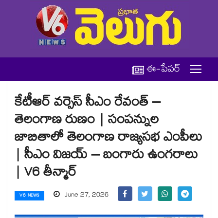
ఈ-పేపర్
కేటీఆర్ వర్సెస్ సీఎం రేవంత్ –
తెలంగాణ రుణం | సంపన్నుల
జాబితాలో తెలంగాణ రాజ్యసభ ఎంపీలు
| సీఎం విజయ్ – బంగారు ఉంగరాలు
| V6 తీన్మార్
June 27, 2026
V6 NEWS