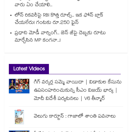
వారు ఏం చేయాలి..
లోన్ రికవరీపై RBI కొత్త రూల్స్.. ఇక ఫోన్ బ్లాక్
చేయలేరు! గంటకు రూ.250 ఫైన్
ప్రధాని మోడీ వార్నింగ్.. జెన్ జీపై దెబ్బకు రూటు
మార్చేసిన MP కంగనా..!
Latest Videos
గిగ్ వర్కర్ల సమ్మె వాయిదా | విడాకుల కేసును
ఉపసంహరించుకున్న సీఎం విజయ్ భార్య |
మోదీ విదేశీ పర్యటనలు | V6 తీన్మార్
వెలుగు కార్టూన్ : గాజాలో శాంతి పవనాలు