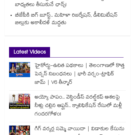
బాధ్యతలు తీసుకునే ఛాన్స్!
బీజేపీకి బిగ్ బూస్ట్.. మహిళా రిజర్వేషన్, డీలిమిటేషన్
బిల్లుకు అకాలీదళ్ మద్దతు
Latest Videos
హైకోర్టు-ఉచిత పథకాలు | తెలంగాణలో కొత్త
పెన్షన్ నిబంధనలు | భారీ వర్షం-ట్రాఫిక్
జామ్ | V6 తీన్మార్
అయ్యో పాపం.. వెస్టిండీస్ వరల్డ్‌కప్ ఆశలపై
నీళ్లు చల్లిన ఆఫ్ఘన్.. క్వాలిఫికేషన్ రేసులో మళ్లీ
గందరగోళం!
గిగ్ వర్కర్ల సమ్మె వాయిదా | విడాకుల కేసును