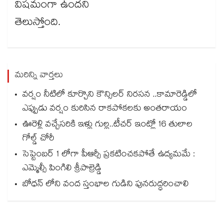
విషమంగా ఉందని
తెలుస్తోంది.
మరిన్ని వార్తలు
వర్షం నీటిలో కూర్చొని కౌన్సిలర్ నిరసన ..కామారెడ్డిలో
ఎప్పుడు వర్షం కురిసిన రాకపోకలకు అంతరాయం
ఊరెళ్లి వచ్చేసరికి ఇళ్లు గుల్ల..టీచర్ ఇంట్లో 16 తులాల
గోల్డ్ చోరీ
సెప్టెంబర్ 1 లోగా పీఆర్సీ ప్రకటించకపోతే ఉద్యమమే :
ఎమ్మెల్సీ పింగిలి శ్రీపాల్రెడ్డి
బోధన్ లోని వంద స్తంభాల గుడిని పునరుద్ధరించాలి