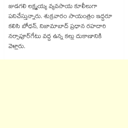
జుడగలి లక్ష్మయ్య వ్యవసాయ కూలీలుగా
పనిచేస్తున్నారు. శుక్రవారం సాయంత్రం ఇద్దరూ
కలిసి బోధన్, నిజామాబాద్ ప్రధాన రహదారి
నర్సాపూర్​గేటు వద్ద ఉన్న కల్లు దుకాణానికి
వెళ్లారు.