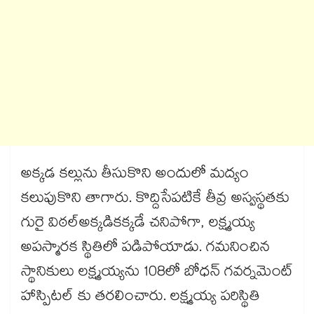
అక్కడ కల్లును తీసుకొని అందులో మద్యం
కలుపుకొని తాగారు. కొద్దిసేపటికే తీవ్ర అస్వస్థతకు
గురై విఠల్​అక్కడికక్కడే చనిపోగా, లక్ష్మయ్య
అపస్మారక స్థితిలో పడిపోయాడు. గమనించిన
స్థానికులు లక్ష్మయ్యను 108లో బోధన్​ గవర్నమెంట్
హాస్పిటల్ కు తరలించారు. లక్ష్మయ్య పరిస్థితి