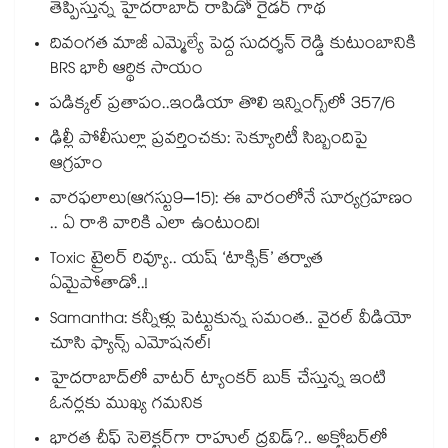
తెప్పిస్తున్న హైదరాబాద్ రాపిడో రైడర్ గాథ
దివంగత మాజీ ఎమ్మెల్యే పెద్ద సుదర్శన్ రెడ్డి కుటుంబానికి
BRS భారీ ఆర్థిక సాయం
పడిక్కల్‌‌ ప్రతాపం..ఇండియా తొలి ఇన్నింగ్స్‌‌లో 357/6
ఢిల్లీ పోలీసుల్లా ప్రవర్తించకు: సెక్యూరిటీ సిబ్బందిపై
ఆగ్రహం
వారఫలాలు(ఆగస్టు9–15): ఈ వారంలోనే సూర్యగ్రహణం
.. ఏ రాశి వారికి ఎలా ఉంటుంది!
Toxic ట్రైలర్ రివ్యూ.. యష్ ‘టాక్సిక్’ తర్వాత
ఏమైపోతాడో..!
Samantha: కన్నీళ్లు పెట్టుకున్న సమంత.. వైరల్ వీడియో
చూసి ఫ్యాన్స్ ఎమోషనల్!
హైదరాబాద్⁪లో వాటర్ ట్యాంకర్ బుక్ చేస్తున్న ఇంటి
ఓనర్లకు ముఖ్య గమనిక
భారత చీఫ్ సెలెక్టర్⁬గా రాహుల్ ద్రవిడ్?.. అక్టోబర్‌లో