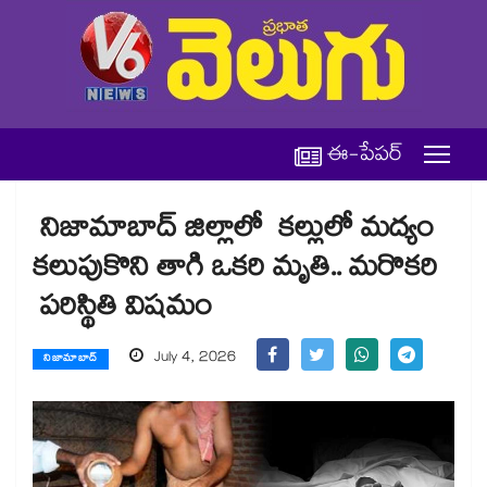
ఈ-పేపర్
నిజామాబాద్ జిల్లాలో కల్లులో మద్యం
కలుపుకొని తాగి ఒకరి మృతి.. మరొకరి
పరిస్థితి విషమం
July 4, 2026
నిజామాబాద్