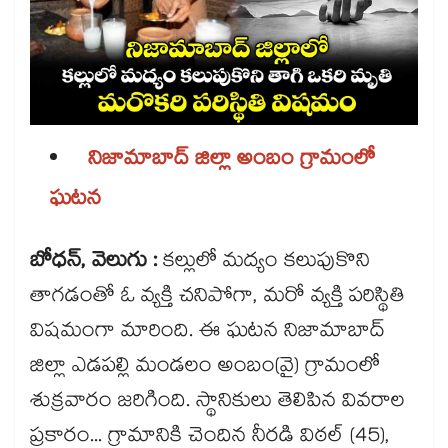
నిజామాబాద్ జిల్లా అంబం గ్రామంలో
ఘటన
బోధన్, వెలుగు :
కల్లులో మద్యం కలుపుకొని
తాగడంతో ఓ వ్యక్తి చనిపోగా, మరో వ్యక్తి పరిస్థితి
విషమంగా మారింది. ఈ ఘటన నిజామాబాద్​
జిల్లా ఎడపల్లి మండలం అంబం(వై) గ్రామంలో
శుక్రవారం జరిగింది. స్థానికులు తెలిపిన వివరాల
ప్రకారం... గ్రామానికి చెందిన నీరడి విఠల్ (45),