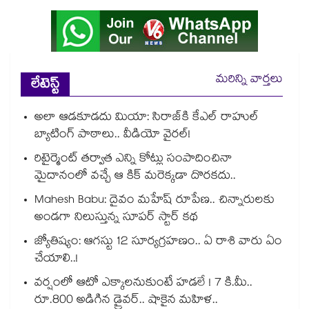
మరిన్ని వార్తలు
లేటెస్ట్
అలా ఆడకూడదు మియా: సిరాజ్‌కి కేఎల్ రాహుల్
బ్యాటింగ్ పాఠాలు.. వీడియో వైరల్!
రిటైర్మెంట్ తర్వాత ఎన్ని కోట్లు సంపాదించినా
మైదానంలో వచ్చే ఆ కిక్ మరెక్కడా దొరకదు..
Mahesh Babu: దైవం మహేష్ రూపేణ.. చిన్నారులకు
అండగా నిలుస్తున్న సూపర్ స్టార్ కథ
జ్యోతిష్యం: ఆగస్టు 12 సూర్యగ్రహణం.. ఏ రాశి వారు ఏం
చేయాలి..!
వర్షంలో ఆటో ఎక్కాలనుకుంటే హడలే ! 7 కి.మీ..
రూ.800 అడిగిన డ్రైవర్.. షాకైన మహిళ..