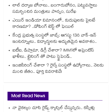
లాల్ దర్వాజ బోనాలు.. బంగారుబోనం, పట్టువస్త్రాలు
సమర్పించిన మంత్రులు పొన్నం, సురేఖ
ఎయిర్ ఇండియా విమానంలో.. కుదుపులకు పైలటే
కారణమా? ..డోపింగ్ టెస్ట్ లో ఫెయిల్
కేంద్ర ప్రభుత్వ సంస్థలో జాబ్స్: ఆగస్టు 13న వాక్-ఇన్
ఇంటర్వ్యూలు.. విద్యార్థులకు అద్భుతమైన అవకాశం..
ఐటీఐ, డిప్లొమా, డిగ్రీ చేశారా? IMMTలో అప్రెంటిస్
ఖాళీలు.. ట్రైనింగ్ తో పాటు స్టైపెండ్..
ఇంజినీరింగ్ చేశారా ? రైల్వే సంస్థలో ఉద్యోగాలు.. నెలకు
మంచి జీతం.. పూర్తి వివరాలివే!
Most Read News
నా వైకల్యం చూసి రైడ్స్ క్యాన్సిల్ చేస్తున్నరు.. కన్నీళ్లు