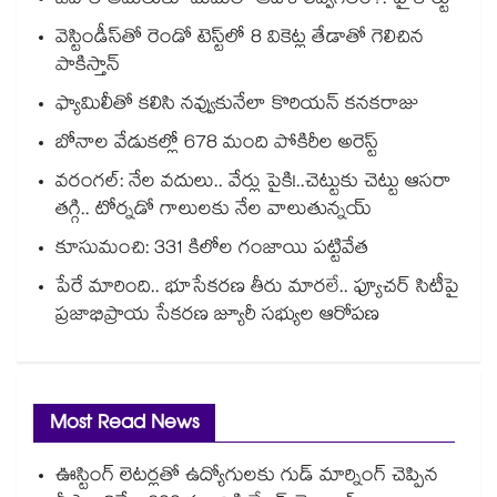
జీవోల అమలుకు మేమెలా ఆదేశాలివ్వగలం?: హైకోర్టు
వెస్టిండీస్‌తో రెండో టెస్ట్‌లో 8 వికెట్ల తేడాతో గెలిచిన
పాకిస్తాన్
ఫ్యామిలీతో కలిసి నవ్వుకునేలా కొరియన్ కనకరాజు
బోనాల వేడుకల్లో 678 మంది పోకిరీల అరెస్ట్
వరంగల్‍: నేల వదులు.. వేర్లు పైకి!..చెట్టుకు చెట్టు ఆసరా
తగ్గి.. టోర్నడో గాలులకు నేల వాలుతున్నయ్
కూసుమంచి: 331 కిలోల గంజాయి పట్టివేత
పేరే మారింది.. భూసేకరణ తీరు మారలే.. ఫ్యూచర్ సిటీపై
ప్రజాభిప్రాయ సేకరణ జ్యూరీ సభ్యుల ఆరోపణ
Most Read News
ఊస్టింగ్ లెటర్లతో ఉద్యోగులకు గుడ్ మార్నింగ్ చెప్పిన