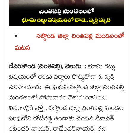
నల్గొండ జిల్లా చింతపల్లి మండలంలో
ఘటన
దేవరకొండ (చింతపల్లి), వెలుగు :
భూమి గెట్టు
విషయంలో రెండు వర్గాలు కొట్టుకోగా ఓ వ్యక్తి
చనిపోయాడు. ఈ ఘటన నల్గొండ జిల్లా చింతపల్లి
మండలంలో సోమవారం వెలుగుచూసింది.
వివరాల్లోకి వెళ్తే... నల్గొండ జిల్లా చింతపల్లి మండల
పరిధిలోని రోటిగడ్డ తండాకు చెందిన నేనావత్
రవీందర్‌‌‌‌ నాయక్‌‌‌‌, రాజేందర్‌‌‌‌నాయక్‌‌‌‌, రవి