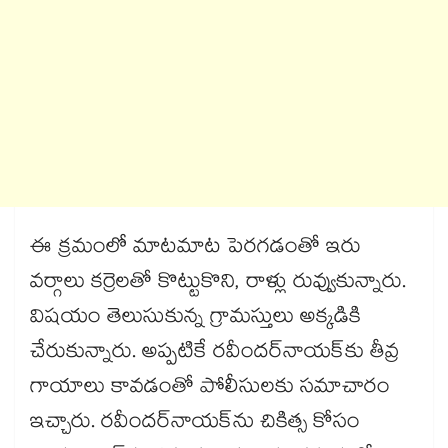
ఈ క్రమంలో మాటమాట పెరగడంతో ఇరు
వర్గాలు కర్రెలతో కొట్టుకొని, రాళ్లు రువ్వుకున్నారు.
విషయం తెలుసుకున్న గ్రామస్తులు అక్కడికి
చేరుకున్నారు. అప్పటికే రవీందర్‌‌‌‌నాయక్‌‌‌‌కు తీవ్ర
గాయాలు కావడంతో పోలీసులకు సమాచారం
ఇచ్చారు. రవీందర్‌‌‌‌నాయక్‌‌‌‌ను చికిత్స కోసం