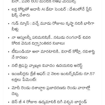
వీసా.. 2వేల 600 మందికి లేఆఫ్ మెయిల్స్
లక్ష కోట్లతో అదానీ AI డేటా సెంటర్ : దేశంలోనే ప్లేస్
ఫిక్స్ చేశారు
గుడ్ న్యూస్ : వచ్చే మూడు రోజులు కృష్ణా నదికి భారీగా
నీళ్లు
నా ఆస్తులన్నీ పనిమనిషికే.. నటుడు రంగనాథ్ చివరి
కోరిక వెనుక దిగ్భ్రాంతికర నిజాలు!
టీమిండియా అలా మారటానికి.. విరాట్ కోహ్లీ, రవిశాస్త్రి
నే కారణం
నటి త్రిషపై వ్యాఖ్యల వివాదం ఉదయనిధి అరెస్ట్
ఇంజనీర్లకు క్రేజీ ఆఫర్: 2 నెలల ఇంటర్న్‌షిప్‌కు రూ.57
లక్షలు పేమెంట్!
మోదీ రెండు దశాబ్దాల ప్రజాదరణకు రెండు వారాల్లో
దెబ్బ
జెన్ జీ 4 రోజుల ఉద్యమానికి దిగి వచ్చిన జార్ఖండ్