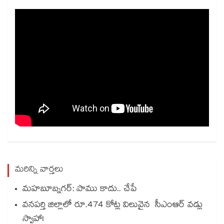
మరిన్ని వార్తలు
మహబూబ్నగర్: పాము కాదు.. చేపే
వనపర్తి జిల్లాలో రూ.474 కోట్ల విలువైన సీఎంఆర్ వడ్లు
స్వాహా!