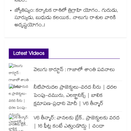
సీఎం..
జ్యోతిష్యం: కర్కాటక రాశిలో త్రిగ్రాహి యోగం.. గురుడు,
సూర్యుడు, బుధుడు కలయిక.. నాలుగు రాశుల వారికి
అదృష్టయోగం..!
Latest Videos
వెలుగు కార్టూన్ : గాజాలో శాంతి పవనాలు
నీటిపారుదల ప్రాజెక్టులు-వరద నీరు | ధరల
పెంపు-చమురు, ఎలక్ట్రానిక్స్ | బాలిక
క్షమాపణ-ప్రధాని మోదీ | V6 తీన్మార్
V6 తీన్మార్: వానలకు బ్రేక్.. ప్రాజెక్టులకు వరద
| 16 ఫీట్ల కంటే ఎత్తుండొద్దు | చందా