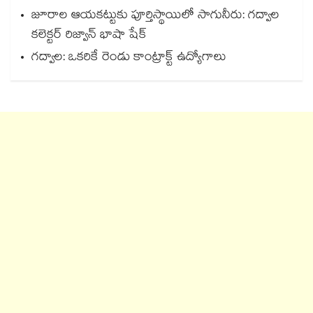
జూరాల ఆయకట్టుకు పూర్తిస్థాయిలో సాగునీరు: గద్వాల
కలెక్టర్ రిజ్వాన్ భాషా షేక్
గద్వాల: ఒకరికే రెండు కాంట్రాక్ట్ ఉద్యోగాలు