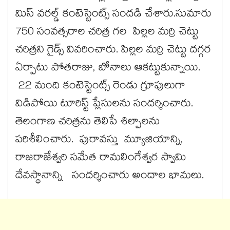
మిస్ వరల్డ్ కంటెస్టెంట్స్ సందడి చేశారు.సుమారు
750 సంవత్సరాల చరిత్ర గల పిల్లల మర్రి చెట్టు
చరిత్రని గైడ్స్ వివరించారు. పిల్లల మర్రి చెట్టు దగ్గర
ఏర్పాటు పోతరాజు, బోనాలు ఆకట్టుకున్నాయి.
22 మంది కంటెస్టెంట్స్ రెండు గ్రూపులుగా
విడిపోయి టూరిస్ట్ ప్లేసులను సందర్శించారు.
తెలంగాణ చరిత్రను తెలిపే శిల్పాలను
పరిశీలించారు. పురావస్తు మ్యూజియాన్ని,
రాజరాజేశ్వరి సమేత రామలింగేశ్వర స్వామి
దేవస్థానాన్ని సందర్శించారు అందాల భామలు.