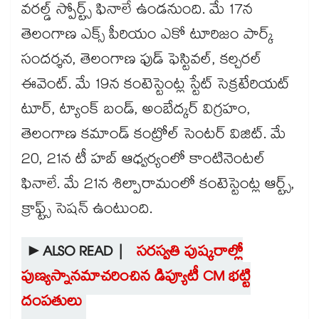
వరల్డ్ స్పోర్ట్స్ ఫినాలే ఉండనుంది. మే 17న
తెలంగాణ ఎక్స్ పీరియం ఎకో టూరిజం పార్క్
సందర్శన, తెలంగాణ ఫుడ్ ఫెస్టివల్, కల్చరల్
ఈవెంట్. మే 19న కంటెస్టెంట్ల స్టేట్ సెక్రటేరియట్
టూర్, ట్యాంక్ బండ్, అంబేద్కర్ విగ్రహం,
తెలంగాణ కమాండ్ కంట్రోల్ సెంటర్ విజిట్. మే
20, 21న టీ హబ్ ఆధ్వర్యంలో కాంటినెంటల్
ఫినాలే. మే 21న శిల్పారామంలో కంటెస్టెంట్ల ఆర్ట్స్,
క్రాఫ్ట్స్ సెషన్ ఉంటుంది.
►ALSO READ |
సరస్వతి పుష్కరాల్లో
పుణ్యస్నానమాచరించిన డిప్యూటీ CM భట్టి
దంపతులు