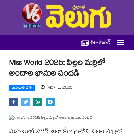
ఈ-పేపర్
Miss World 2025: పిల్లల మర్రిలో
అందాల భామల సందడి
May 16, 2025
మహబూబ్ నగర్
మహబూబ్ నగర్ జిల్లా కేంద్రంలోని పిల్లల మర్రిలో