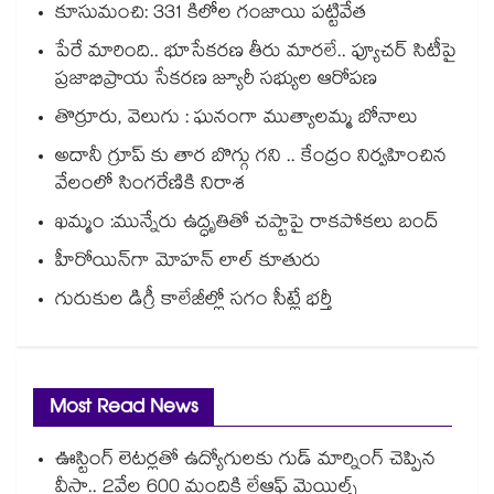
కూసుమంచి: 331 కిలోల గంజాయి పట్టివేత
పేరే మారింది.. భూసేకరణ తీరు మారలే.. ఫ్యూచర్ సిటీపై
ప్రజాభిప్రాయ సేకరణ జ్యూరీ సభ్యుల ఆరోపణ
తొర్రూరు, వెలుగు : ఘనంగా ముత్యాలమ్మ బోనాలు
అదానీ గ్రూప్ కు తార బొగ్గు గని .. కేంద్రం నిర్వహించిన
వేలంలో సింగరేణికి నిరాశ
ఖమ్మం :మున్నేరు ఉద్ధృతితో చప్టాపై రాకపోకలు బంద్
హీరోయిన్⁭గా మోహన్ లాల్ కూతురు
గురుకుల డిగ్రీ కాలేజీల్లో సగం సీట్లే భర్తీ
Most Read News
ఊస్టింగ్ లెటర్లతో ఉద్యోగులకు గుడ్ మార్నింగ్ చెప్పిన
వీసా.. 2వేల 600 మందికి లేఆఫ్ మెయిల్స్