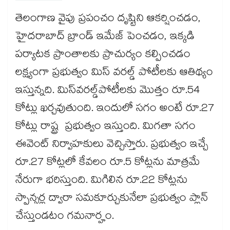
తెలంగాణ వైపు ప్రపంచం దృష్టిని ఆకర్షించడం,
హైదరాబాద్ ​బ్రాండ్ ఇమేజ్ పెంచడం, ఇక్కడి
పర్యాటక ప్రాంతాలకు ప్రాచుర్యం కల్పించడం
లక్ష్యంగా ప్రభుత్వం మిస్ వరల్డ్ పోటీలకు ఆతిథ్యం
ఇస్తున్నది. మిస్​వరల్డ్​పోటీలకు మొత్తం రూ.54
కోట్లు ఖర్చవుతుంది. ఇందులో సగం అంటే రూ.27
కోట్లు రాష్ట్ర ప్రభుత్వం ఇస్తుంది. మిగతా సగం
ఈవెంట్ నిర్వాహకులు వెచ్చిస్తారు. ప్రభుత్వం ఇచ్చే
రూ.27 కోట్లలో కేవలం రూ.5 కోట్లను మాత్రమే
నేరుగా భరిస్తుంది. మిగిలిన రూ.22 కోట్లను
స్పాన్సర్ల ద్వారా సమకూర్చుకునేలా ప్రభుత్వం ప్లాన్
చేస్తుండటం గమనార్హం.