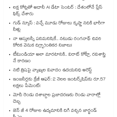
లక్ష కోట్లతో అదానీ AI డేటా సెంటర్ : దేశంలోనే ప్లేస్
ఫిక్స్ చేశారు
గుడ్ న్యూస్ : వచ్చే మూడు రోజులు కృష్ణా నదికి భారీగా
నీళ్లు
నా ఆస్తులన్నీ పనిమనిషికే.. నటుడు రంగనాథ్ చివరి
కోరిక వెనుక దిగ్భ్రాంతికర నిజాలు!
టీమిండియా అలా మారటానికి.. విరాట్ కోహ్లీ, రవిశాస్త్రి
నే కారణం
నటి త్రిషపై వ్యాఖ్యల వివాదం ఉదయనిధి అరెస్ట్
ఇంజనీర్లకు క్రేజీ ఆఫర్: 2 నెలల ఇంటర్న్‌షిప్‌కు రూ.57
లక్షలు పేమెంట్!
మోదీ రెండు దశాబ్దాల ప్రజాదరణకు రెండు వారాల్లో
దెబ్బ
జెన్ జీ 4 రోజుల ఉద్యమానికి దిగి వచ్చిన జార్ఖండ్