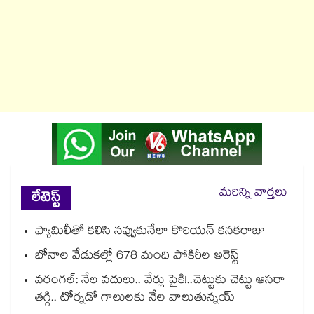
మరిన్ని వార్తలు
లేటెస్ట్
ఫ్యామిలీతో కలిసి నవ్వుకునేలా కొరియన్ కనకరాజు
బోనాల వేడుకల్లో 678 మంది పోకిరీల అరెస్ట్
వరంగల్‍: నేల వదులు.. వేర్లు పైకి!..చెట్టుకు చెట్టు ఆసరా
తగ్గి.. టోర్నడో గాలులకు నేల వాలుతున్నయ్