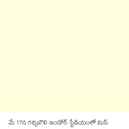
మే 17న గచ్చిబౌలి ఇండోర్ స్టేడియంలో మిస్