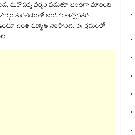
ఎండ, మరోపక్క వర్షం పడుతూ వింతగా మారింది
, వర్షం కురవడంతో బయట ఆహ్లాదకర
ఉంటూ వింత పరిస్థితి నెలకొంది. ఈ క్రమంలో
ది.