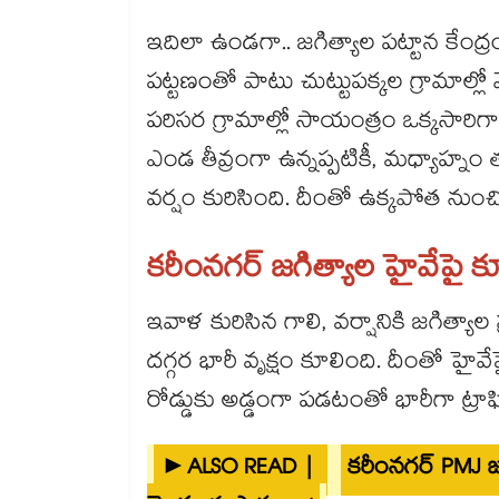
ఇదిలా ఉండగా.. జగిత్యాల పట్టాన కేంద్
పట్టణంతో పాటు చుట్టుపక్కల గ్రామాల్లో 
పరిసర గ్రామాల్లో సాయంత్రం ఒక్కస
ఎండ తీవ్రంగా ఉన్నప్పటికీ, మధ్యాహ్న
వర్షం కురిసింది. దీంతో ఉక్కపోత ను
కరీంనగర్ జగిత్యాల హైవేపై కూ
ఇవాళ కురిసిన గాలి, వర్షానికి జగిత్యాల ప
దగ్గర భారీ వృక్షం కూలింది. దీంతో హైవేప
రోడ్డుకు అడ్డంగా పడటంతో భారీగా ట్రాఫ
►ALSO READ |
కరీంనగర్ PMJ జువ