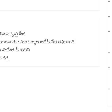
ిన పచ్చళ్లు సీజ్
లు కేటాయించారు : మంచిర్యాల బీజేపీ నేత రఘునాథ్
దుల సామేల్ సీరియస్
శిక్ష