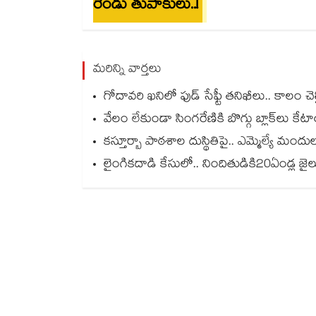
రెండు తుపాకులు..!
మరిన్ని వార్తలు
గోదావరి ఖనిలో ఫుడ్ సేఫ్టీ తనిఖీలు.. కాలం చెల్ల
వేలం లేకుండా సింగరేణికి బొగ్గు బ్లాక్‌‌‌‌‌‌‌‌
కస్తూర్బా పాఠశాల దుస్థితిపై.. ఎమ్మెల్యే మం
లైంగికదాడి కేసులో.. నిందితుడికి20ఏండ్ల జైలు 