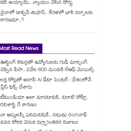
కట్ అయ్యాయ్.. న్యాయం చేసిన కోర్టు
చైనాలో డాల్ఫిన్ తుఫాన్.. కేరళలో భారీ వర్షాలకు
కారణమా..?
Most Read News
ఊస్టింగ్ లెటర్లతో ఉద్యోగులకు గుడ్ మార్నింగ్
చెప్పిన వీసా.. 2వేల 600 మందికి లేఆఫ్ మెయిల్స్
లక్ష కోట్లతో అదానీ AI డేటా సెంటర్ : దేశంలోనే
ప్లేస్ ఫిక్స్ చేశారు
టీమిండియా అలా మారటానికి.. విరాట్ కోహ్లీ,
రవిశాస్త్రి నే కారణం
నా ఆస్తులన్నీ పనిమనిషికే.. నటుడు రంగనాథ్
చివరి కోరిక వెనుక దిగ్భ్రాంతికర నిజాలు!