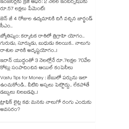
ఇంజనీర్లకు క్రేజీ ఆఫర్: 2 నెలల ఇంటర్న్‌షిప్‌కు
రూ.57 లక్షలు పేమెంట్!
జెన్ జీ 4 రోజుల ఉద్యమానికి దిగి వచ్చిన జార్ఖండ్
సీఎం..
జ్యోతిష్యం: కర్కాటక రాశిలో త్రిగ్రాహి యోగం..
గురుడు, సూర్యుడు, బుధుడు కలయిక.. నాలుగు
రాశుల వారికి అదృష్టయోగం..!
ఇరాన్ యుద్ధంతో 3 నెలల్లోనే రూ.7లక్షల 70వేల
కోట్లు సంపాదించిన ఆయిల్ కంపెనీలు
Vastu Tips for Money : జేబులో పర్సును ఇలా
ఉంచుకోండి.. వీటిని అస్సలు పెట్టొద్దు.. లేకపోతే
డబ్బులు నిలబడవు..!
ట్రాఫిక్ లైట్ల కథ: మనకు నాలుగో రంగు ఎందుకు
అవసరం?