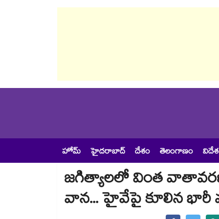
హోమ్
హైదరాబాద్
దేశం
తెలంగాణం
విదే
జగిత్యాలలో వింత వాతావర
వాన... హైవేపై కూలిన భారీ వృ