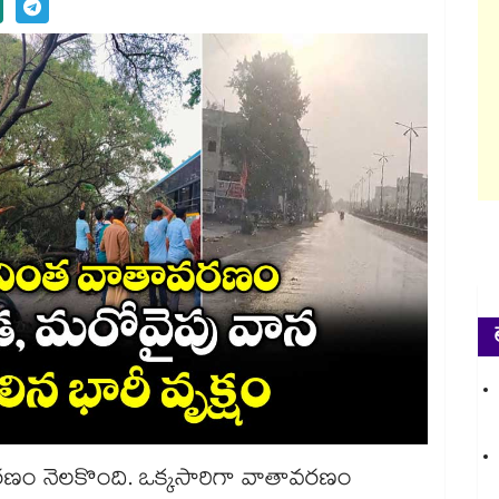
ావరణం నెలకొంది. ఒక్కసారిగా వాతావరణం