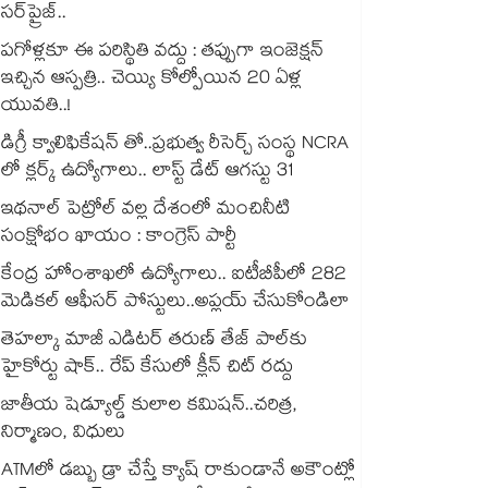
సర్‌ప్రైజ్..
పగోళ్లకూ ఈ పరిస్థితి వద్దు : తప్పుగా ఇంజెక్షన్
ఇచ్చిన ఆస్పత్రి.. చెయ్యి కోల్పోయిన 20 ఏళ్ల
యువతి..!
డిగ్రీ క్వాలిఫికేషన్ తో..ప్రభుత్వ రీసెర్చ్ సంస్థ NCRA
లో క్లర్క్ ఉద్యోగాలు.. లాస్ట్ డేట్ ఆగస్టు 31
ఇథనాల్ పెట్రోల్ వల్ల దేశంలో మంచినీటి
సంక్షోభం ఖాయం : కాంగ్రెస్ పార్టీ
కేంద్ర హోంశాఖలో ఉద్యోగాలు.. ఐటీబీపీలో 282
మెడికల్ ఆఫీసర్ పోస్టులు..అప్లయ్ చేసుకోండిలా
తెహల్కా మాజీ ఎడిటర్ తరుణ్ తేజ్ పాల్⁭కు
హైకోర్టు షాక్.. రేప్ కేసులో క్లీన్ చిట్ రద్దు
జాతీయ షెడ్యూల్డ్ కులాల కమిషన్..చరిత్ర,
నిర్మాణం, విధులు
ATMలో డబ్బు డ్రా చేస్తే క్యాష్ రాకుండానే అకౌంట్లో