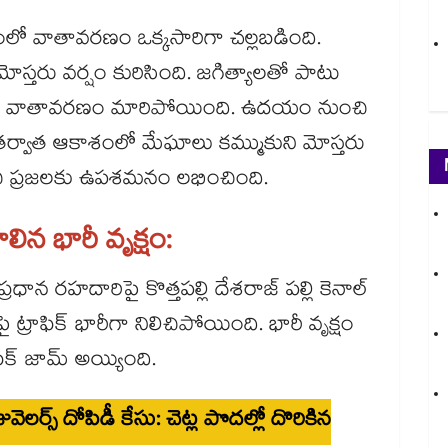
రంలో వాతావరణం ఒక్కసారిగా చల్లబడింది.
మోస్తరు వర్షం కురిసింది. జగిత్యాలతో పాటు
ారిగా వాతావరణం మారిపోయింది. ఉదయం నుంచి
ం తర్వాత ఆకాశంలో మేఘాలు కమ్ముకుని మోస్తరు
ంచి ప్రజలకు ఉపశమనం లభించింది.
లిన భారీ వృక్షం:
్రధాన రహదారిపై కొత్తపల్లి దేశరాజ్ పల్లి కెనాల్
ై ట్రాఫిక్ భారీగా నిలిచిపోయింది. భారీ వృక్షం
ిక్ జామ్ అయ్యింది.
ెలర్స్ దోపిడీ కేసు: చెట్ల పొదల్లో దొరికిన