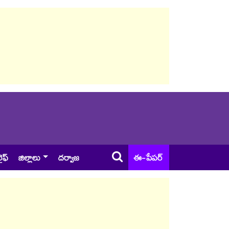
ైఫ్
జిల్లాలు
దర్వాజ
ఈ-పేపర్