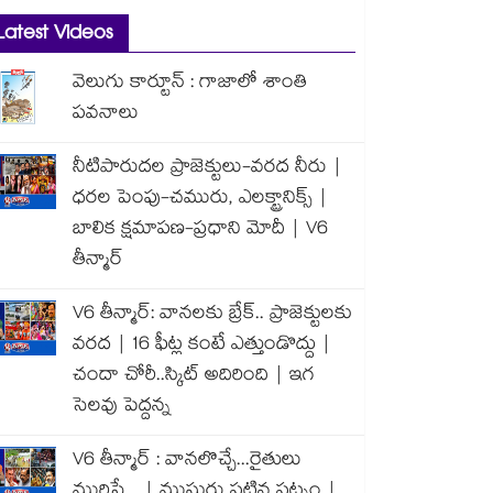
Latest Videos
వెలుగు కార్టూన్ : గాజాలో శాంతి
పవనాలు
నీటిపారుదల ప్రాజెక్టులు-వరద నీరు |
ధరల పెంపు-చమురు, ఎలక్ట్రానిక్స్ |
బాలిక క్షమాపణ-ప్రధాని మోదీ | V6
తీన్మార్
V6 తీన్మార్: వానలకు బ్రేక్.. ప్రాజెక్టులకు
వరద | 16 ఫీట్ల కంటే ఎత్తుండొద్దు |
చందా చోరీ..స్కిట్ అదిరింది | ఇగ
సెలవు పెద్దన్న
V6 తీన్మార్ : వానలొచ్చే...రైతులు
మురిసే... | ముసురు పట్టిన పట్నం |