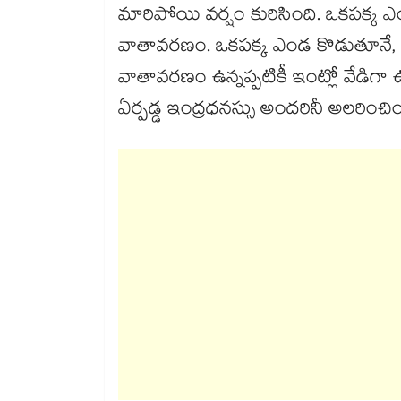
మారిపోయి వర్షం కురిసింది. ఒకపక్క 
వాతావరణం. ఒకపక్క ఎండ కొడుతూనే
వాతావరణం ఉన్నప్పటికీ ఇంట్లో వేడిగా 
ఏర్పడ్డ ఇంద్రధనస్సు అందరినీ అలరించిం