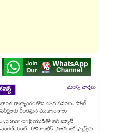
మరిన్ని వార్తలు
లేటెస్ట్
భారత రాజ్యాంగంలోని 42వ సవరణ.. పోటీ
పరీక్షలకు కీలకమైన ముఖ్యాంశాలు
Jiya Shankar: ప్రియుడితో బిగ్ బ్యూటీ
ఎంగేజ్‌మెంట్.. రొమాంటిక్ ఫొటోలతో ఫ్యాన్స్⁬కు