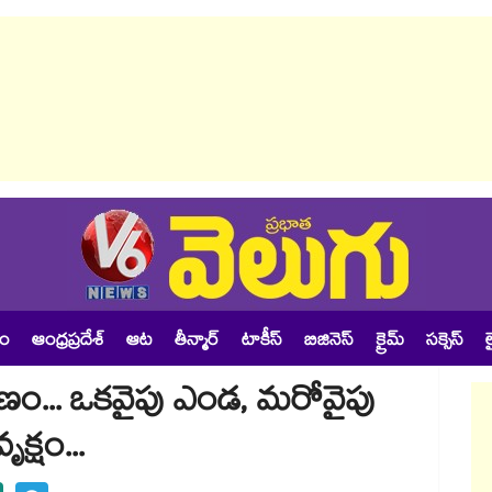
శం
ఆంధ్రప్రదేశ్
ఆట
తీన్మార్
టాకీస్
బిజినెస్
క్రైమ్
సక్సెస్
ల
ణం... ఒకవైపు ఎండ, మరోవైపు
క్షం...