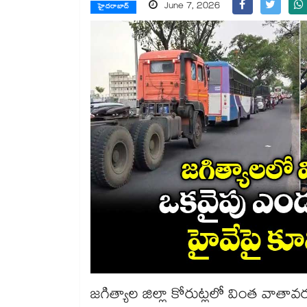
June 7, 2026
హైదరాబాద్
జగిత్యాల జిల్లా కోరుట్లలో వింత వాత