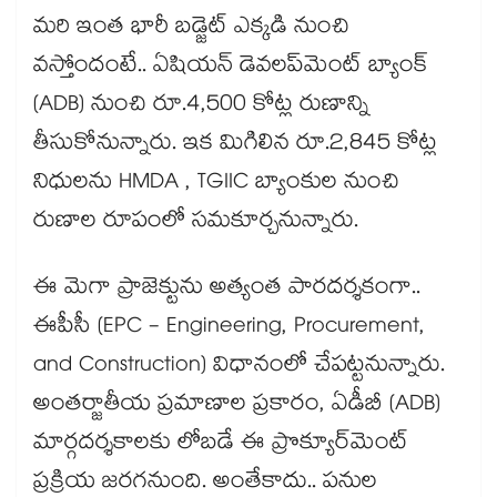
మరి ఇంత భారీ బడ్జెట్ ఎక్కడి నుంచి
వస్తోందంటే.. ఏషియన్ డెవలప్‌మెంట్ బ్యాంక్
(ADB) నుంచి రూ.4,500 కోట్ల రుణాన్ని
తీసుకోనున్నారు. ఇక మిగిలిన రూ.2,845 కోట్ల
నిధులను HMDA , TGIIC బ్యాంకుల నుంచి
రుణాల రూపంలో సమకూర్చనున్నారు.
ఈ మెగా ప్రాజెక్టును అత్యంత పారదర్శకంగా..
ఈపీసీ (EPC - Engineering, Procurement,
and Construction) విధానంలో చేపట్టనున్నారు.
అంతర్జాతీయ ప్రమాణాల ప్రకారం, ఏడీబీ (ADB)
మార్గదర్శకాలకు లోబడే ఈ ప్రొక్యూర్‌మెంట్
ప్రక్రియ జరగనుంది. అంతేకాదు.. పనుల