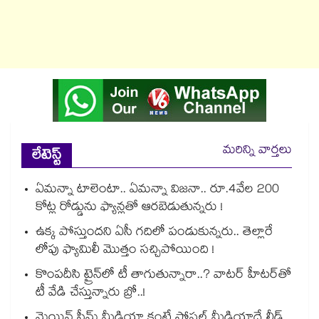
మరిన్ని వార్తలు
లేటెస్ట్
ఏమన్నా టాలెంటా.. ఏమన్నా విజనా.. రూ.4వేల 200
కోట్ల రోడ్డును ఫ్యాన్లతో ఆరబెడుతున్నరు !
ఉక్క పోస్తుందని ఏసీ గదిలో పండుకున్నరు.. తెల్లారే
లోపు ఫ్యామిలీ మొత్తం సచ్చిపోయింది !
కొంపదీసి ట్రైన్⁬లో టీ తాగుతున్నారా..? వాటర్ హీటర్⁭⁭తో
టీ వేడి చేస్తున్నారు బ్రో..!
మెయిన్ స్ట్రీమ్ మీడియా కంటే సోషల్ మీడియాదే లీడ్