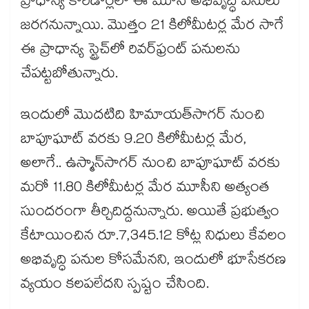
ప్రాధాన్య కారిడార్లలో ఈ మూసీ అభివృద్ధి పనులు
జరగనున్నాయి. మొత్తం 21 కిలోమీటర్ల మేర సాగే
ఈ ప్రాధాన్య స్ట్రెచ్‌లో రివర్‌ఫ్రంట్ పనులను
చేపట్టబోతున్నారు.
ఇందులో మొదటిది హిమాయత్‌సాగర్ నుంచి
బాపూఘాట్ వరకు 9.20 కిలోమీటర్ల మేర,
అలాగే.. ఉస్మాన్‌సాగర్ నుంచి బాపూఘాట్ వరకు
మరో 11.80 కిలోమీటర్ల మేర మూసీని అత్యంత
సుందరంగా తీర్చిదిద్దనున్నారు. అయితే ప్రభుత్వం
కేటాయించిన రూ.7,345.12 కోట్ల నిధులు కేవలం
అభివృద్ధి పనుల కోసమేనని, ఇందులో భూసేకరణ
వ్యయం కలపలేదని స్పష్టం చేసింది.