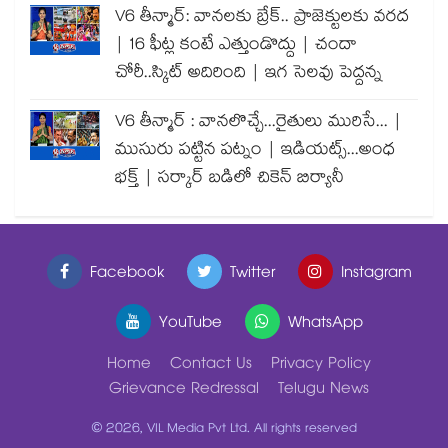
V6 తీన్మార్: వానలకు బ్రేక్.. ప్రాజెక్టులకు వరద
| 16 ఫీట్ల కంటే ఎత్తుండొద్దు | చందా
చోరీ..స్కిట్ అదిరింది | ఇగ సెలవు పెద్దన్న
V6 తీన్మార్ : వానలొచ్చే...రైతులు మురిసే... |
ముసురు పట్టిన పట్నం | ఇడియట్స్...అంధ
భక్త్ | సర్కార్ బడిలో చికెన్ బిర్యానీ
Facebook
Twitter
Instagram
YouTube
WhatsApp
Home
Contact Us
Privacy Policy
Grievance Redressal
Telugu News
© 2026, VIL Media Pvt Ltd. All rights reserved