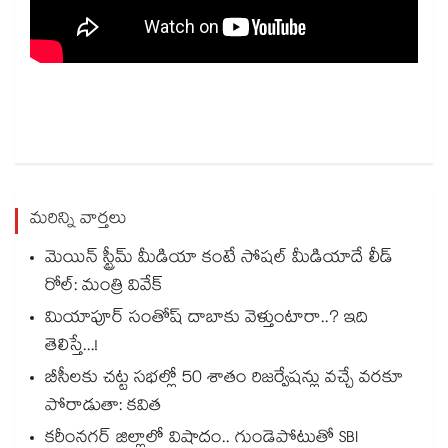
మరిన్ని వార్తలు
మెయిన్ స్ట్రీమ్ మీడియా కంటే సోషల్ మీడియాదే లీడ్
రోల్: మంత్రి వివేక్
మియాపూర్ సంతోష్ దాబాకు వెళ్తుంటారా..? ఇది
తెలిస్తే...!
బీసీలకు చట్ట సభల్లో 50 శాతం రిజర్వేషన్లు వచ్చే వరకూ
పోరాడుతా: కవిత
కరీంనగర్ జిల్లాలో విషాదం.. గుండెపోటుతో SBI