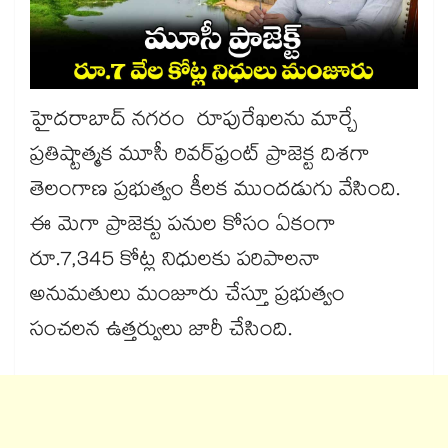
హైదరాబాద్‌ నగరం రూపురేఖలను మార్చే
ప్రతిష్టాత్మక మూసీ రివర్‌ఫ్రంట్ ప్రాజెక్ట దిశగా
తెలంగాణ ప్రభుత్వం కీలక ముందడుగు వేసింది.
ఈ మెగా ప్రాజెక్టు పనుల కోసం ఏకంగా
రూ.7,345 కోట్ల నిధులకు పరిపాలనా
అనుమతులు మంజూరు చేస్తూ ప్రభుత్వం
సంచలన ఉత్తర్వులు జారీ చేసింది.