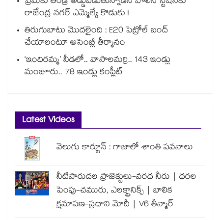
ప్రేమకు తండ్రి అడ్డుపడుతున్నాడని పోలీస్ స్టేషన్⁪కు
రాజేంద్ర నగర్ ఎమ్మెల్యే కొడుకు !
తిరుగుబాటు మొదలైంది : E20 పెట్రోల్ బంద్
చేయాలంటూ అసెంబ్లీ తీర్మానం
‘ఇందిరమ్మ’ నీడలో.. వాసాలమర్రి.. 143 ఇండ్లు
మంజూరు.. 78 ఇండ్లు కంప్లీట్
Latest Videos
వెలుగు కార్టూన్ : గాజాలో శాంతి పవనాలు
నీటిపారుదల ప్రాజెక్టులు-వరద నీరు | ధరల
పెంపు-చమురు, ఎలక్ట్రానిక్స్ | బాలిక
క్షమాపణ-ప్రధాని మోదీ | V6 తీన్మార్