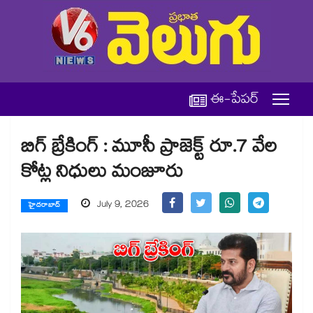
ఈ-పేపర్
బిగ్ బ్రేకింగ్ : మూసీ ప్రాజెక్ట్ రూ.7 వేల
కోట్ల నిధులు మంజూరు
July 9, 2026
హైదరాబాద్