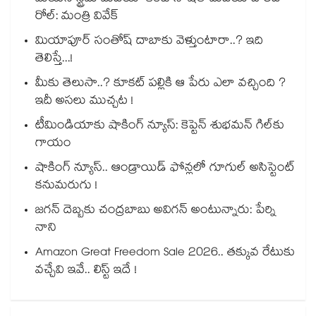
రోల్: మంత్రి వివేక్
మియాపూర్ సంతోష్ దాబాకు వెళ్తుంటారా..? ఇది
తెలిస్తే...!
మీకు తెలుసా..? కూకట్ పల్లికి ఆ పేరు ఎలా వచ్చింది ?
ఇదీ అసలు ముచ్చట !
టీమిండియాకు షాకింగ్ న్యూస్: కెప్టెన్ శుభమన్ గిల్‎కు
గాయం
షాకింగ్ న్యూస్.. ఆండ్రాయిడ్ ఫోన్లలో గూగుల్ అసిస్టెంట్
కనుమరుగు !
జగన్ దెబ్బకు చంద్రబాబు అవిగన్ అంటున్నారు: పేర్ని
నాని
Amazon Great Freedom Sale 2026.. తక్కువ రేటుకు
వచ్చేవి ఇవే.. లిస్ట్ ఇదే !