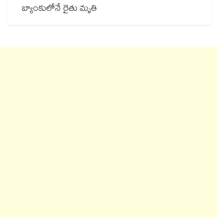
బ్యాంకులోనే రైతు మృతి