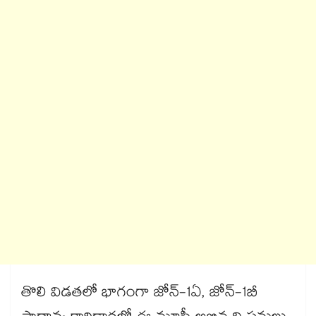
తొలి విడతలో భాగంగా జోన్-1ఏ, జోన్-1బీ