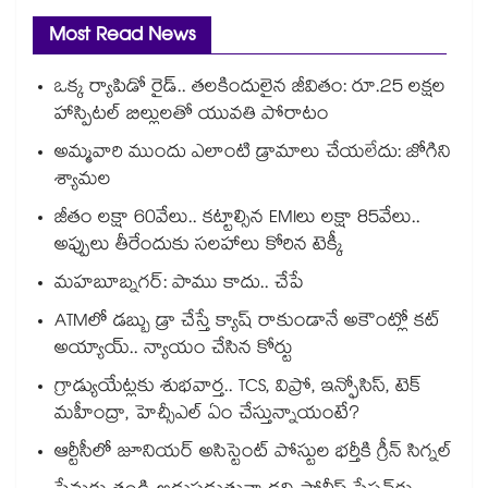
Most Read News
ఒక్క ర్యాపిడో రైడ్.. తలకిందులైన జీవితం: రూ.25 లక్షల
హాస్పిటల్ బిల్లులతో యువతి పోరాటం
అమ్మవారి ముందు ఎలాంటి డ్రామాలు చేయలేదు: జోగిని
శ్యామల
జీతం లక్షా 60వేలు.. కట్టాల్సిన EMIలు లక్షా 85వేలు..
అప్పులు తీరేందుకు సలహాలు కోరిన టెక్కీ
మహబూబ్నగర్: పాము కాదు.. చేపే
ATMలో డబ్బు డ్రా చేస్తే క్యాష్ రాకుండానే అకౌంట్లో కట్
అయ్యాయ్.. న్యాయం చేసిన కోర్టు
గ్రాడ్యుయేట్లకు శుభవార్త.. TCS, విప్రో, ఇన్ఫోసిస్, టెక్
మహీంద్రా, హెచ్సీఎల్ ఏం చేస్తున్నాయంటే?
ఆర్టీసీలో జూనియర్ అసిస్టెంట్‌‌ పోస్టుల భర్తీకి గ్రీన్‌‌ సిగ్నల్