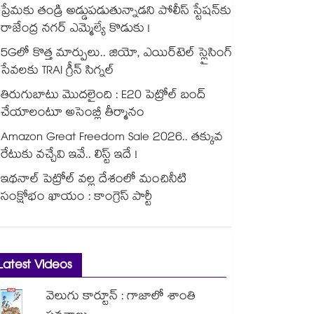
ప్రేమకు తండ్రి అడ్డుపడుతున్నాడని పోలీస్ స్టేషన్⁪కు
రాజేంద్ర నగర్ ఎమ్మెల్యే కొడుకు !
5Gలో కొత్త మార్పులు.. జియో, ఎయిర్‌టెల్ స్లైసింగ్
సేవలకు TRAI గ్రీన్ సిగ్నల్
తిరుగుబాటు మొదలైంది : E20 పెట్రోల్ బంద్
చేయాలంటూ అసెంబ్లీ తీర్మానం
Amazon Great Freedom Sale 2026.. తక్కువ
రేటుకు వచ్చేవి ఇవే.. లిస్ట్ ఇదే !
ఇథనాల్ పెట్రోల్ వల్ల దేశంలో మంచినీటి
సంక్షోభం ఖాయం : కాంగ్రెస్ పార్టీ
Latest Videos
వెలుగు కార్టూన్ : గాజాలో శాంతి