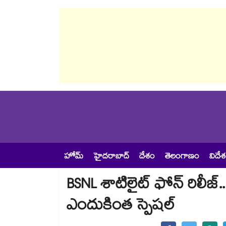
హోమ్
హైదరాబాద్
దేశం
తెలంగాణం
విదే
BSNL శాటిలైట్ ఫోన్‌ రిలీజ్
ఎందుకింత స్పెషల్