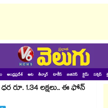
శం
ఆంధ్రప్రదేశ్
ఆట
తీన్మార్
టాకీస్
బిజినెస్
క్రైమ్
సక్సెస్
ల
.. ధర రూ. 1.34 లక్షలు.. ఈ ఫోన్