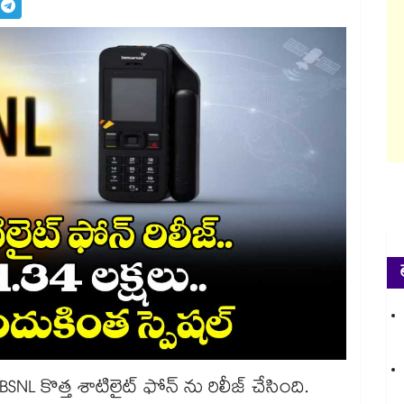
 BSNL కొత్త శాటిలైట్ ఫోన్ ను రిలీజ్ చేసింది.