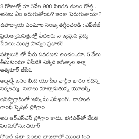
3 రోజుల్లో రూ.5వేల 900 పెరిగిన తులం గోల్డ్..
అసలు ఏం జరుగుతోంది? ఇంకా పెరుగుతాయా?
ఉపాధ్యాయ సంఘాల సంఖ్య తగ్గించండి : ఎఫ్‌‌జీజీ
ప్రభుత్వాసుపత్రుల్లో పేదలకు నాణ్యమైన వైద్య
సేవలు: మంత్రి పొన్నం ప్రభాకర్
పట్టాబుక్ లో పేరు సవరణకు లంచం..రూ. 5 వేలు
తీసుకుంటూ ఏసీబీకి చిక్కిన జగిత్యాల జిల్లా
ఆత్మకూర్ జీపీఓ
అబ్బబ్బే జనం మీద యూపీఐ ఛార్జీల భారం లేదన్న
నిర్మలమ్మ.. నిజాలు మాట్లాడుతున్న యూజర్స్
ఇన్‌‌‌‌స్టాగ్రామ్‌‌‌‌లో ‘ఆస్క్ మీ ఎనీథింగ్’.. రాహుల్
గాంధీ స్పెషల్ ప్రోగ్రాం
అది ఆర్ఎస్ఎస్ ప్రోగ్రాం కాదు.. భగవత్‌‌తో వేదిక
పంచుకోను: థరూర్
గ్లోబల్ డేటా సెంటర్ల జాబితాలో ముంబై 15వ