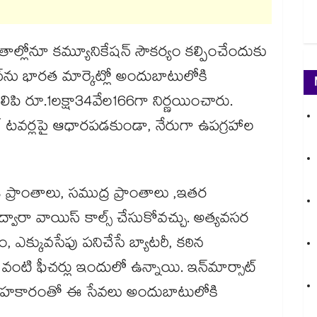
తాల్లోనూ కమ్యూనికేషన్ సౌకర్యం కల్పించేందుకు
న్‌ను భారత మార్కెట్లో అందుబాటులోకి
లిపి రూ.1లక్షా34వేల166గా నిర్ణయించారు.
ైల్ టవర్లపై ఆధారపడకుండా, నేరుగా ఉపగ్రహాల
ండ ప్రాంతాలు, సముద్ర ప్రాంతాలు ,ఇతర
వారా వాయిస్ కాల్స్ చేసుకోవచ్చు. అత్యవసర
, ఎక్కువసేపు పనిచేసే బ్యాటరీ, కఠిన
్ వంటి ఫీచర్లు ఇందులో ఉన్నాయి. ఇన్‌మార్సాట్
క్ సహకారంతో ఈ సేవలు అందుబాటులోకి