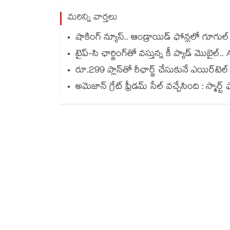
మరిన్ని వార్తలు
షాకింగ్ న్యూస్.. ఆండ్రాయిడ్ ఫోన్లలో గూగుల
టైప్-సి ఛార్జింగ్⁪తో వస్తున్న కీ ప్యాడ్ మొబ
రూ.299 ప్లాన్‌తో రీఛార్జ్ చేసుకునే ఎయిర్‌టెల
అమెజాన్ గ్రేట్ ఫ్రీడమ్ సేల్ వచ్చేసింది : స్మార్ట్ ఫోన