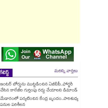
మరిన్ని వార్తలు
లేటెస్ట్
ఇంటర్ బోర్డును ముట్టడించిన ఏబీవీపీ..ఫోర్జరీ
చేసిన కాలేజీల గుర్తింపు రద్దు చేయాలని డిమాండ్
మేడారంలో పర్యటించిన కేంద్ర బృందం..పారిశుధ్య
పనుల పరిశీలన