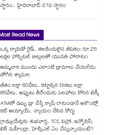
స్థానం.. హైదరాబాద్ 27వ స్థానం
Most Read News
ఒక్క ర్యాపిడో రైడ్.. తలకిందులైన జీవితం: రూ.25
లక్షల హాస్పిటల్ బిల్లులతో యువతి పోరాటం
అమ్మవారి ముందు ఎలాంటి డ్రామాలు చేయలేదు:
జోగిని శ్యామల
జీతం లక్షా 60వేలు.. కట్టాల్సిన EMIలు లక్షా
85వేలు.. అప్పులు తీరేందుకు సలహాలు కోరిన టెక్కీ
ATMలో డబ్బు డ్రా చేస్తే క్యాష్ రాకుండానే అకౌంట్లో
కట్ అయ్యాయ్.. న్యాయం చేసిన కోర్టు
గ్రాడ్యుయేట్లకు శుభవార్త.. TCS, విప్రో, ఇన్ఫోసిస్,
టెక్ మహీంద్రా, హెచ్సీఎల్ ఏం చేస్తున్నాయంటే?