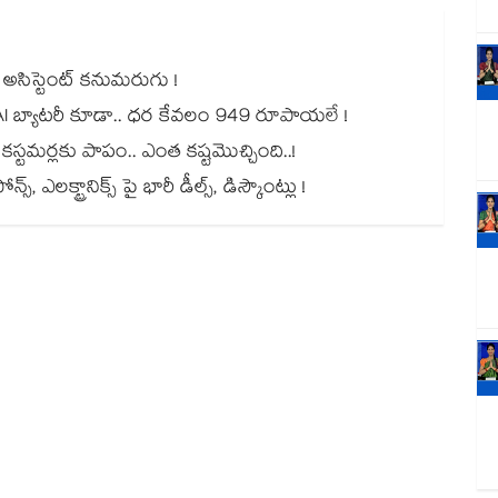
్ అసిస్టెంట్ కనుమరుగు !
ైల్.. AI బ్యాటరీ కూడా.. ధర కేవలం 949 రూపాయలే !
్ కస్టమర్లకు పాపం.. ఎంత కష్టమొచ్చింది..!
్స్, ఎలక్ట్రానిక్స్ పై భారీ డీల్స్‌, డిస్కౌంట్లు !