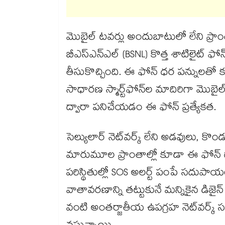
మొబైల్ టవర్లు అందుబాటులో లేని ప్రాం
బీఎస్ఎన్ఎల్ (BSNL) కొత్త శాటిలైట్ ఫో
తీసుకొచ్చింది. ఈ ఫోన్ ధర పన్నులతో క
సాధారణ స్మార్ట్‌ఫోన్‌ల మాదిరిగా మొబ
ద్వారా పనిచేయడం ఈ ఫోన్ ప్రత్యేకత.
సెల్యులార్ నెట్‌వర్క్ లేని అడవులు, కొ
మారుమూల ప్రాంతాల్లో కూడా ఈ ఫోన్ ద్
పరిస్థితుల్లో SOS అలర్ట్ పంపే సదుపాయం
వాతావరణాన్ని తట్టుకునే మన్నికైన డిజైన
వంటి అంతర్జాతీయ ఉపగ్రహ నెట్‌వర్