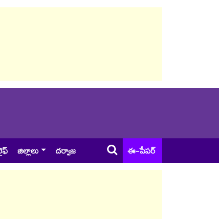
ైఫ్
జిల్లాలు
దర్వాజ
ఈ-పేపర్