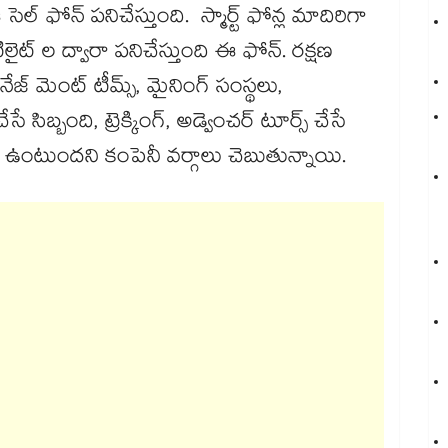
ెల్ ఫోన్ పనిచేస్తుంది. స్మార్ట్ ఫోన్ల మాదిరిగా
ైట్ ల ద్వారా పనిచేస్తుంది ఈ ఫోన్. రక్షణ
ేజ్ మెంట్ టీమ్స్, మైనింగ్ సంస్థలు,
సిబ్బంది, ట్రెక్కింగ్, అడ్వెంచర్ టూర్స్ చేసే
ంటుందని కంపెనీ వర్గాలు చెబుతున్నాయి.