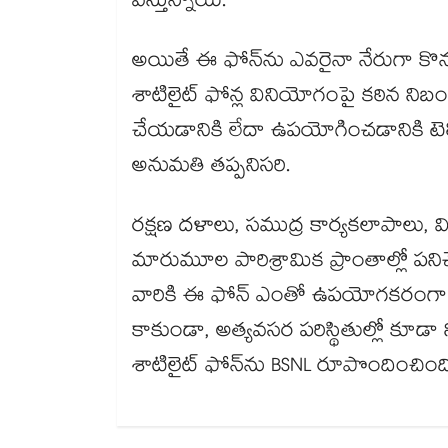
వస్తున్నాయి.
అయితే ఈ ఫోన్‌ను ఎవరైనా నేరుగా క
శాటిలైట్ ఫోన్ల వినియోగంపై కఠిన ని
చేయడానికి లేదా ఉపయోగించడానికి టెలి
అనుమతి తప్పనిసరి.
రక్షణ దళాలు, సముద్ర కార్యకలాపాలు, వ
మారుమూల పారిశ్రామిక ప్రాంతాల్లో పనిచేసే
వారికి ఈ ఫోన్ ఎంతో ఉపయోగకరంగా
కాకుండా, అత్యవసర పరిస్థితుల్లో కూ
శాటిలైట్ ఫోన్‌ను BSNL రూపొందించింది