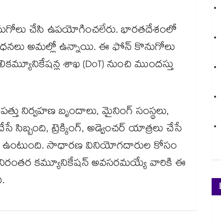
ొనుగోలు చేసి ఉపయోగించలేరు. భారతదేశంలో
బంధనలు అమల్లో ఉన్నాయి. ఈ ఫోన్ కొనుగోలు
కమ్యూనికేషన్ల శాఖ (DoT) నుంచి ముందస్తు
ిపత్తు నిర్వహణ బృందాలు, మైనింగ్ సంస్థలు,
 సిబ్బంది, ట్రెక్కింగ్, అడ్వెంచర్ యాత్రలు చేసే
 ఉంటుంది. సాధారణ వినియోగదారుల కోసం
డా నిరంతర కమ్యూనికేషన్ అవసరమయ్యే వారికి ఈ
.