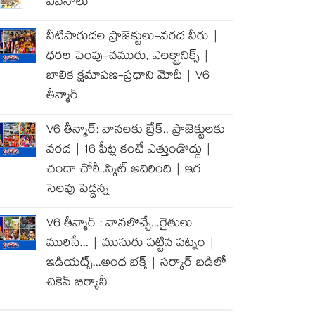
పవనాలు
నీటిపారుదల ప్రాజెక్టులు-వరద నీరు |
ధరల పెంపు-చమురు, ఎలక్ట్రానిక్స్ |
బాలిక క్షమాపణ-ప్రధాని మోదీ | V6
తీన్మార్
V6 తీన్మార్: వానలకు బ్రేక్.. ప్రాజెక్టులకు
వరద | 16 ఫీట్ల కంటే ఎత్తుండొద్దు |
చందా చోరీ..స్కిట్ అదిరింది | ఇగ
సెలవు పెద్దన్న
V6 తీన్మార్ : వానలొచ్చే...రైతులు
మురిసే... | ముసురు పట్టిన పట్నం |
ఇడియట్స్...అంధ భక్త్ | సర్కార్ బడిలో
చికెన్ బిర్యానీ