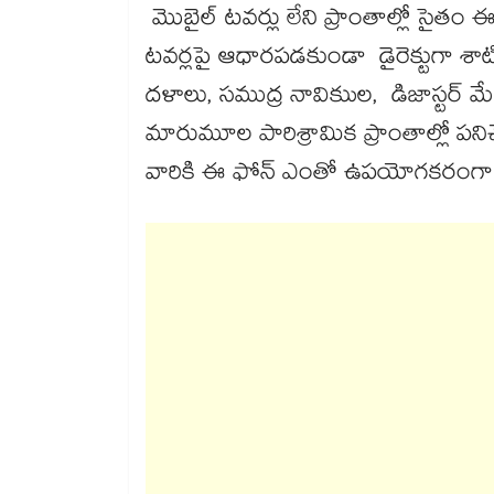
మొబైల్ టవర్లు లేని ప్రాంతాల్లో సైతం ఈ స
టవర్లపై ఆధారపడకుండా డైరెక్టుగా శాటిల
దళాలు, సముద్ర నావికుుల, డిజాస్టర్ మేన
మారుమూల పారిశ్రామిక ప్రాంతాల్లో పనిచేసే 
వారికి ఈ ఫోన్ ఎంతో ఉపయోగకరంగా ఉ