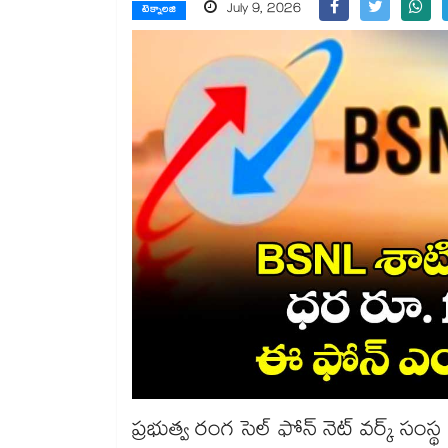
July 9, 2026
టెక్నాలజి
ప్రభుత్వ రంగ సెల్ ఫోన్ నెట్ వర్క్ సంస్థ