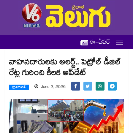
ఈ-పేపర్
వాహనదారులకు అలర్ట్.. పెట్రోల్ డీజిల్
రేట్ల గురించి కీలక అప్‌డేట్
June 2, 2026
హైదరాబాద్