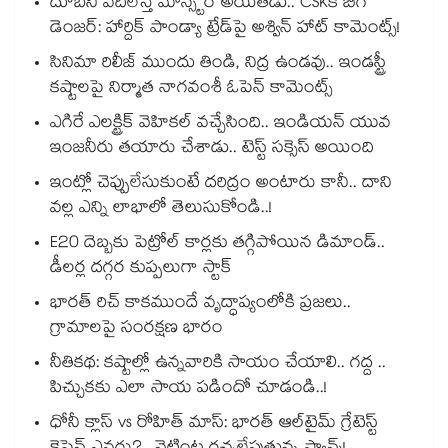
దూబేని వదిలేస్తే మాన్స్టర్ అయితడు.. CSKకి బిగ్
డెంజర్: హార్దిక్ పాండ్యా ట్రేడ్‌పై అశ్విన్ హాట్ కామెంట్స్!
సినిమా రిలీజ్ ముందు తిండి, నిద్ర ఉండవు.. ఇండస్ట్రీ
కష్టాలపై నిర్మాత నాగవంశీ ఓపెన్ కామెంట్స్
ఎగిరే ఎలక్ట్రిక్ వెహికల్ వచ్చేసింది.. ఇండియన్ యువ
ఇంజనీరు తయారు చేశాడు.. టెస్ట్ సక్సెస్ అయింది
ఇంట్లో చెప్పులేసుకుంటే దరిద్రం అంటారు కానీ.. దాని
వల్ల ఎన్ని లాభాలో తెలుసుకోండి..!
E20 దెబ్బకు పెట్రోల్ కార్లకు తగ్గిపోయిన డిమాండ్..
డీలర్ల దగ్గర కుప్పలుగా స్టాక్
భారత్ రిచ్ కాకముందే వృద్ధాప్యంలోకి ప్రజలు..
గ్రామాలపై సంరక్షణ భారం
నీతికథ: కష్టాల్లో ఉన్నవారికి సాయం చేయాలి.. గద్ద ..
పిచ్చుకకు ఎలా సాయ పడిందో చూడండి..!
ధోనీ క్లాస్ vs రోహిత్ మాస్: భారత్ ఆల్‌టైమ్ గ్రేటెస్ట్