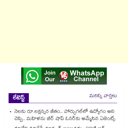
మరిన్ని వార్తలు
లేటెస్ట్
నెలకు రూ.లక్షన్నర జీతం.. పోర్చుగల్⁭లో ఉద్యోగం అని
చెప్పి.. మహిళను బీర్ షాప్ ఓనర్⁭కు అమ్మేసిన ఏజెంట్స్