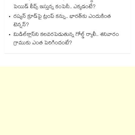
పెయిడ్ లీవ్స్ ఇస్తున్న కంపెనీ.. ఎక్కడంటే?
రష్యన్ క్రూడ్‌పై ట్రంప్ కన్ను.. భారత్‌కు ఎందుకింత
టెన్షన్?
మిడిల్‌క్లాస్‌ని కలవరపెడుతున్న గోల్డ్ ర్యాలీ.. శనివారం
గ్రాముకు ఎంత పెరిగిందంటే?