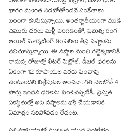
దేశంలో వాహనదారులపై పెట్రోల్, డీజిల్ ధరల
భారం మరింత పడబోతోందనే సంకేతాలు
బలంగా కనిపిస్తున్నాయి. అంతర్జాతీయంగా ముడి
చమురు ధరలు మళ్లీ పెరగడంతో, ప్రభుత్వ రంగ
ఆయిల్ మార్కెటింగ్ కంపెనీలు తీవ్ర నష్టాలను
చవిచూస్తున్నాయి. ఈ నష్టాల నుంచి గట్టెక్కడానికి
రానున్న రోజుల్లో లీటర్ పెట్రోల్, డీజిల్ ధరలను
ఏకంగా 12 రూపాయల వరకు పెంచాల్సి
ఉంటుందని విశ్లేషకుల అంచనా. గత నెలలోనే 4
సార్లు ఇంధన ధరలను పెంచినప్పటికీ.. ప్రస్తుత
పరిస్థితుల్లో అవి నష్టాలను భర్తీ చేయడానికి
ఏమాత్రం సరిపోవడం లేదంట.