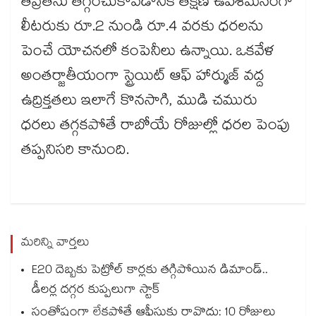
తీవ్రతను తగ్గించుకోవడానికి తక్షణ ఉపశమనంగా
లీటరుకు రూ.2 నుండి రూ.4 వరకు ధరలను
పెంచే యోచనలో కంపెనీలు ఉన్నాయి. ఒకవేళ
అంతర్జాతీయంగా స్ట్రెయిట్ ఆఫ్ హార్ముజ్ వద్ద
ఉద్రిక్తతలు ఇలాగే కొనసాగి, ముడి చమురు
ధరలు తగ్గకపోతే రాబోయే రోజుల్లో ధరల పెంపు
తప్పనిసరి కానుంది.
మరిన్ని వార్తలు
E20 దెబ్బకు పెట్రోల్ కార్లకు తగ్గిపోయిన డిమాండ్..
డీలర్ల దగ్గర కుప్పలుగా స్టాక్
సంతోషంగా లేకపోతే ఆఫీసుకు రావొద్దు: 10 రోజులు