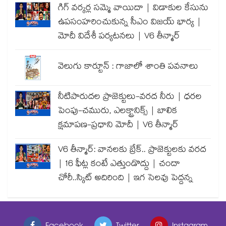
గిగ్ వర్కర్ల సమ్మె వాయిదా | విడాకుల కేసును
ఉపసంహరించుకున్న సీఎం విజయ్ భార్య |
మోదీ విదేశీ పర్యటనలు | V6 తీన్మార్
వెలుగు కార్టూన్ : గాజాలో శాంతి పవనాలు
నీటిపారుదల ప్రాజెక్టులు-వరద నీరు | ధరల
పెంపు-చమురు, ఎలక్ట్రానిక్స్ | బాలిక
క్షమాపణ-ప్రధాని మోదీ | V6 తీన్మార్
V6 తీన్మార్: వానలకు బ్రేక్.. ప్రాజెక్టులకు వరద
| 16 ఫీట్ల కంటే ఎత్తుండొద్దు | చందా
చోరీ..స్కిట్ అదిరింది | ఇగ సెలవు పెద్దన్న