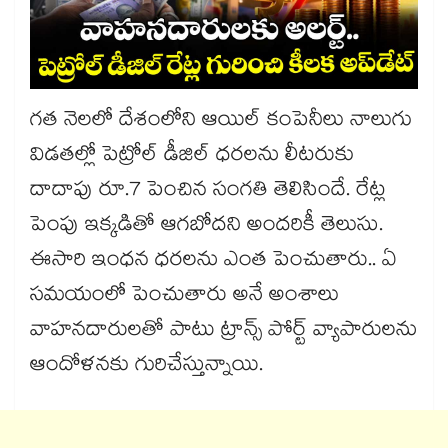
గత నెలలో దేశంలోని ఆయిల్ కంపెనీలు నాలుగు
విడతల్లో పెట్రోల్ డీజిల్ ధరలను లీటరుకు
దాదాపు రూ.7 పెంచిన సంగతి తెలిసిందే. రేట్ల
పెంపు ఇక్కడితో ఆగబోదని అందరికీ తెలుసు.
ఈసారి ఇంధన ధరలను ఎంత పెంచుతారు.. ఏ
సమయంలో పెంచుతారు అనే అంశాలు
వాహనదారులతో పాటు ట్రాన్స్ పోర్ట్ వ్యాపారులను
ఆందోళనకు గురిచేస్తున్నాయి.