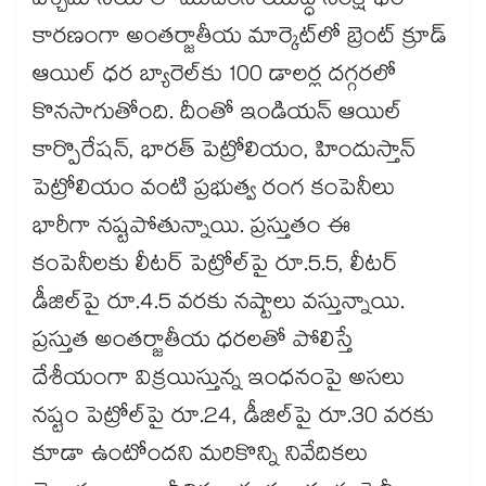
పశ్చిమాసియాలో ముదిరిన యుద్ధ సంక్షోభం
కారణంగా అంతర్జాతీయ మార్కెట్‌లో బ్రెంట్ క్రూడ్
ఆయిల్ ధర బ్యారెల్‌కు 100 డాలర్ల దగ్గరలో
కొనసాగుతోంది. దీంతో ఇండియన్ ఆయిల్
కార్పొరేషన్, భారత్ పెట్రోలియం, హిందుస్తాన్
పెట్రోలియం వంటి ప్రభుత్వ రంగ కంపెనీలు
భారీగా నష్టపోతున్నాయి. ప్రస్తుతం ఈ
కంపెనీలకు లీటర్ పెట్రోల్‌పై రూ.5.5, లీటర్
డీజిల్‌పై రూ.4.5 వరకు నష్టాలు వస్తున్నాయి.
ప్రస్తుత అంతర్జాతీయ ధరలతో పోలిస్తే
దేశీయంగా విక్రయిస్తున్న ఇంధనంపై అసలు
నష్టం పెట్రోల్‌పై రూ.24, డీజిల్‌పై రూ.30 వరకు
కూడా ఉంటోందని మరికొన్ని నివేదికలు