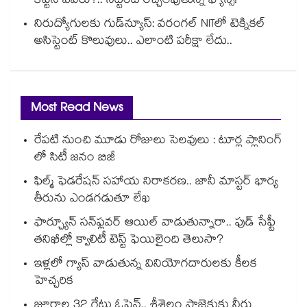
కెప్టెన్ ఎవరు?.. నెట్టింట రచ్చలేపుతున్న ఫ్యాన్స్!
నిరుద్యోగులకు గుడ్‌న్యూస్: వరంగల్ NITలో టెక్నికల్
అసిస్టెంట్ కొలువులు.. ఎలాంటి పరీక్షా లేదు..
Most Read News
రేపటి నుంచి మూడు రోజులు సెలవులు : టూర్ల ప్లానింగ్
లో సిటీ జనం బిజీ
ఫిల్మ్ ఫెడరేషన్ సహాయ నిరాకరణ.. జానీ మాస్టర్ భార్య
తీరును ఎండగడుతూ లేఖ
ఫార్చ్యూన్ సన్‌ఫ్లవర్ ఆయిల్ వాడుతున్నారా.. ఫుడ్ సేఫ్టీ
తనిఖీల్లో క్వాలిటీ టెస్ట్ ఫెయిలైంది తెలుసా?
ఇళ్లలో గ్యాస్ వాడుతున్న వినియోగదారులకు కీలక
హెచ్చరిక
జూరాల 32 గేట్లు ఓపెన్.. శ్రీశైలం ప్రాజెక్టుకు నీరు