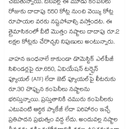
చెబుతున్నాయి. దీనివల్ల ఈ మూడు కంపెనీలు
రోజుకు దాదాపు 550 కోట్ల నుంచి వెయ్యి కోట్ల
రూపాయల వరకు నష్టపోవాల్సి వస్తోందట. ఈ
త్రైమాసికంలో వీటి మొత్తం నష్టాలు దాదాపు రూ.2
లక్షల కోట్లకు చేరొచ్చని నిపుణులు అంటున్నారు.
వాహన ఇంధనాలే కాకుండా డొమెస్టిక్ ఎల్‌పీజీ
సిలిండర్లపై రూ.650, ఏవియేషన్ టర్బైన్
ఫ్యూయల్ (ATF) లేదా జెట్ ఫ్యూయల్‌పై లీటరుకు
రూ.30 చొప్పున కంపెనీలు నష్టాలను
భరిస్తున్నాయి. ప్రస్తుతానికి చమురు కంపెనీలకు
ఎటువంటి ఆర్థిక ప్యాకేజీ లేదా పరిహారం ఇచ్చే
ప్రతిపాదన ప్రభుత్వం వద్ద లేదు. అందువల్ల నష్టాల