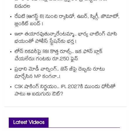
విడుదల
రేపటి (ఆగస్ట్ 8) నుంచి ర్యాపిడో, ఉబర్, స్విగ్గీ, జొమాటో,
బ్లింకిట్ బంద్ !
ఇలా తయారవుతున్నారేంటమ్మా.. భార్య చాటింగ్ చూసి
భయంతో పోలీస్ స్టేషన్⁫కు భర్త !
లోన్ రికవరీపై RBI కొత్త రూల్స్.. ఇక ఫోన్ బ్లాక్
చేయలేరు! గంటకు రూ.250 ఫైన్
ప్రధాని మోడీ వార్నింగ్.. జెన్ జీపై దెబ్బకు రూటు
మార్చేసిన MP కంగనా..!
CSK షాకింగ్ నిర్ణయం.. IPL 2027కి ముందు ధోనీతో
పాటు ఆ ఐదుగురు ఔట్?
Latest Videos