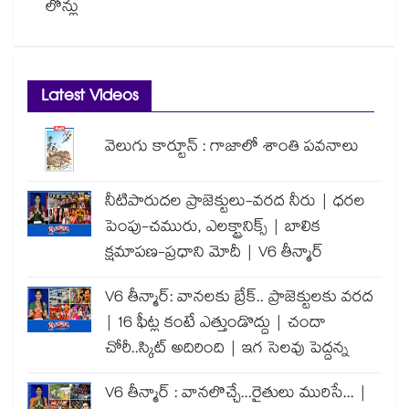
లోన్లు
Latest Videos
వెలుగు కార్టూన్ : గాజాలో శాంతి పవనాలు
నీటిపారుదల ప్రాజెక్టులు-వరద నీరు | ధరల
పెంపు-చమురు, ఎలక్ట్రానిక్స్ | బాలిక
క్షమాపణ-ప్రధాని మోదీ | V6 తీన్మార్
V6 తీన్మార్: వానలకు బ్రేక్.. ప్రాజెక్టులకు వరద
| 16 ఫీట్ల కంటే ఎత్తుండొద్దు | చందా
చోరీ..స్కిట్ అదిరింది | ఇగ సెలవు పెద్దన్న
V6 తీన్మార్ : వానలొచ్చే...రైతులు మురిసే... |