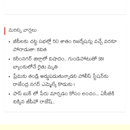
మరిన్ని వార్తలు
బీసీలకు చట్ట సభల్లో 50 శాతం రిజర్వేషన్లు వచ్చే వరకూ
పోరాడుతా: కవిత
కరీంనగర్ జిల్లాలో విషాదం.. గుండెపోటుతో SBI
బ్యాంకులోనే రైతు మృతి
ప్రేమకు తండ్రి అడ్డుపడుతున్నాడని పోలీస్ స్టేషన్⁪కు
రాజేంద్ర నగర్ ఎమ్మెల్యే కొడుకు !
పాస్ బుక్ లో పేరు మార్చడం కోసం లంచం... ఏసీబీకి
చిక్కిన జీపీవో రాజేష్..