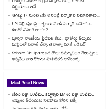
గోబర్ధన్ పథకానికి గ్రీన్ సిగ్నల్.. కేంద్ర కేబినెట్
నిర్ణయాలు ఇవే
ఆగష్టు 17 నుంచి ఏపీ అసెంబ్లీ వర్షాకాల సమావేశాలు...
UPI చెల్లింపులపై ఛార్జీలకు మోడీ సర్కార్ ఆమోదం..
దీంతో ఎవరికి లాభం?
పూర్తిగా రాజకీయ ప్రేరేపిత కేసు.. హైకోర్టు తీర్పును
సుప్రీంలో సవాల్ చేస్తా: తెహెల్కా మాజీ ఎడిటర్
Sobhita Dhulipala: ఒక రోజు కమ్యూనిజం గెలుస్తుంది..
అక్కినేని వారి కోడలు పొలిటికల్ కామెంట్స్..
Most Read News
జీతం లక్షా 60వేలు.. కట్టాల్సిన EMIలు లక్షా 85వేలు..
అప్పులు తీరేందుకు సలహాలు కోరిన టెక్కీ