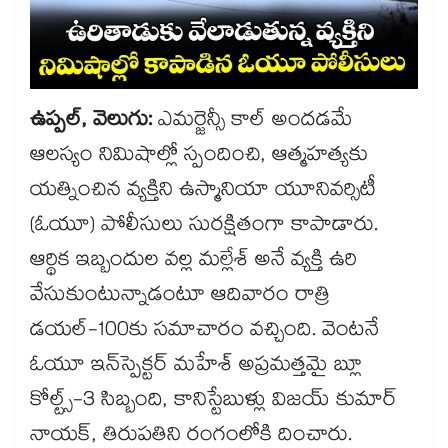
ఉప్పల్, వెలుగు:
ఎమర్జెన్సీ కాల్‌ అందడమే
ఆలస్యం నిమిషాల్లో స్పందించి, ఆత్మహత్యకు
యత్నించిన వ్యక్తిని ఉస్మానియా యూనివర్సిటీ
(ఓయూ) పోలీసులు సురక్షితంగా కాపాడారు.
ఆర్థిక ఇబ్బందుల వల్ల మల్లేశ్ అనే వ్యక్తి ఉరి
వేసుకుంటున్నాడంటూ ఆదివారం రాత్రి
డయల్-100కు సమాచారం వచ్చింది. వెంటనే
ఓయూ ఇన్​స్పెక్టర్ మహేశ్ అప్రమత్తమై బ్లూ
కోల్ట్స్-3 సిబ్బంది, కానిస్టేబుళ్లు విజయ్ కుమార్
నాయక్, తిరుపతిని రంగంలోకి దించారు.