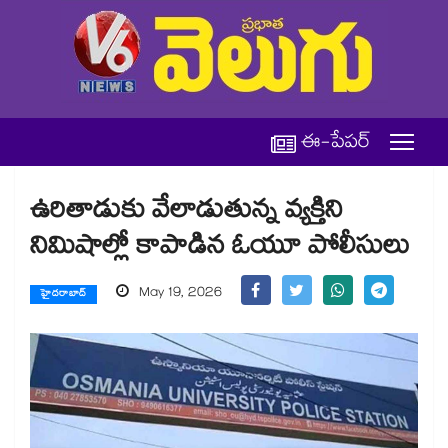
ఈ-పేపర్
ఉరితాడుకు వేలాడుతున్న వ్యక్తిని
నిమిషాల్లో కాపాడిన ఓయూ పోలీసులు
May 19, 2026
హైదరాబాద్