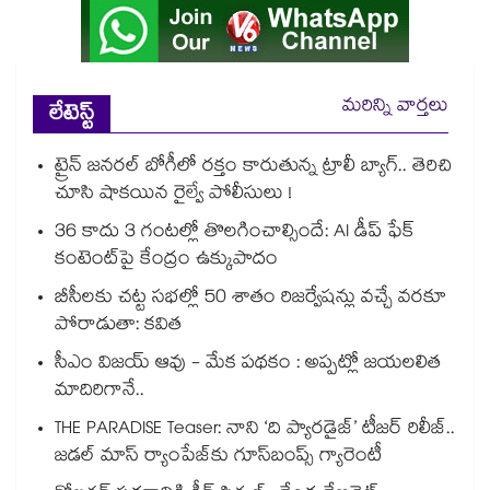
మరిన్ని వార్తలు
లేటెస్ట్
ట్రైన్ జనరల్ బోగీలో రక్తం కారుతున్న ట్రాలీ బ్యాగ్.. తెరిచి
చూసి షాకయిన రైల్వే పోలీసులు !
36 కాదు 3 గంటల్లో తొలగించాల్సిందే: AI డీప్ ఫేక్
కంటెంట్‎పై కేంద్రం ఉక్కుపాదం
బీసీలకు చట్ట సభల్లో 50 శాతం రిజర్వేషన్లు వచ్చే వరకూ
పోరాడుతా: కవిత
సీఎం విజయ్ ఆవు - మేక పథకం : అప్పట్లో జయలలిత
మాదిరిగానే..
THE PARADISE Teaser: నాని ‘ది ప్యారడైజ్‌‌’ టీజర్ రిలీజ్..
జడల్ మాస్ ర్యాంపేజ్‌కు గూస్‌బంప్స్ గ్యారెంటీ