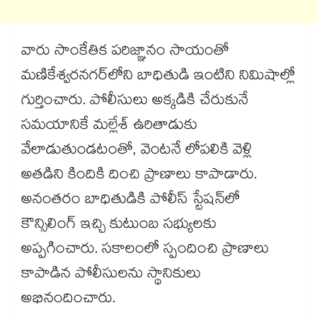
వారు సాంకేతిక పరిజ్ఞానం సాయంతో
మణికేశ్వరనగర్​లోని బాధితుడి ఇంటిని నిమిషాల్లో
గుర్తించారు. పోలీసులు అక్కడికి చేరుకునే
సమయానికే మల్లేశ్ ఉరితాడుకు
వేలాడుతుండటంతో, వెంటనే లోపలికి వెళ్లి
అతడిని కిందికి దించి ప్రాణాలు కాపాడారు.
అనంతరం బాధితుడికి పోలీస్ స్టేషన్​లో
కౌన్సిలింగ్ ఇచ్చి కుటుంబ సభ్యులకు
అప్పగించారు. సకాలంలో స్పందించి ప్రాణాలు
కాపాడిన పోలీసులను స్థానికులు
అభినందించారు.