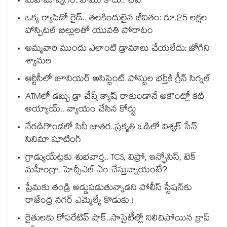
మహబూబ్నగర్: పాము కాదు.. చేపే
ఒక్క ర్యాపిడో రైడ్.. తలకిందులైన జీవితం: రూ.25 లక్షల
హాస్పిటల్ బిల్లులతో యువతి పోరాటం
అమ్మవారి ముందు ఎలాంటి డ్రామాలు చేయలేదు: జోగిని
శ్యామల
ఆర్టీసీలో జూనియర్ అసిస్టెంట్‌‌ పోస్టుల భర్తీకి గ్రీన్‌‌ సిగ్నల్
ATMలో డబ్బు డ్రా చేస్తే క్యాష్ రాకుండానే అకౌంట్లో కట్
అయ్యాయ్.. న్యాయం చేసిన కోర్టు
నేరడిగొండలో సినీ జాతర..ప్రకృతి ఒడిలో విశ్వక్ సేన్
సినిమా షూటింగ్
గ్రాడ్యుయేట్లకు శుభవార్త.. TCS, విప్రో, ఇన్ఫోసిస్, టెక్
మహీంద్రా, హెచ్సీఎల్ ఏం చేస్తున్నాయంటే?
ప్రేమకు తండ్రి అడ్డుపడుతున్నాడని పోలీస్ స్టేషన్⁪కు
రాజేంద్ర నగర్ ఎమ్మెల్యే కొడుకు !
రైతులకు కోపరేటివ్ షాక్..సొసైటీల్లో నిలిచిపోయిన క్రాప్