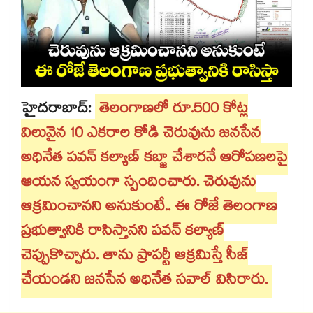
హైదరాబాద్:
తెలంగాణలో రూ.500 కోట్ల
విలువైన 10 ఎకరాల కోడి చెరువును జనసేన
అధినేత పవన్ కల్యాణ్ కబ్జా చేశారనే ఆరోపణలపై
ఆయన స్వయంగా స్పందించారు. చెరువును
ఆక్రమించానని అనుకుంటే.. ఈ రోజే తెలంగాణ
ప్రభుత్వానికి రాసిస్తానని పవన్ కల్యాణ్
చెప్పుకొచ్చారు. తాను ప్రాపర్టీ ఆక్రమిస్తే సీజ్‌
చేయండని జనసేన అధినేత సవాల్ విసిరారు.