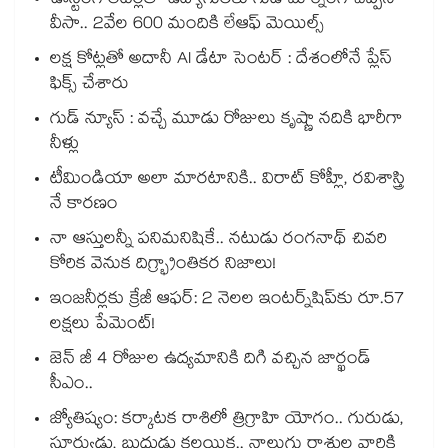
ఊస్టింగ్ లెటర్లతో ఉద్యోగులకు గుడ్ మార్నింగ్ చెప్పిన
వీసా.. 2వేల 600 మందికి లేఆఫ్ మెయిల్స్
లక్ష కోట్లతో అదానీ AI డేటా సెంటర్ : దేశంలోనే ప్లేస్
ఫిక్స్ చేశారు
గుడ్ న్యూస్ : వచ్చే మూడు రోజులు కృష్ణా నదికి భారీగా
నీళ్లు
టీమిండియా అలా మారటానికి.. విరాట్ కోహ్లీ, రవిశాస్త్రి
నే కారణం
నా ఆస్తులన్నీ పనిమనిషికే.. నటుడు రంగనాథ్ చివరి
కోరిక వెనుక దిగ్భ్రాంతికర నిజాలు!
ఇంజనీర్లకు క్రేజీ ఆఫర్: 2 నెలల ఇంటర్న్‌షిప్‌కు రూ.57
లక్షలు పేమెంట్!
జెన్ జీ 4 రోజుల ఉద్యమానికి దిగి వచ్చిన జార్ఖండ్
సీఎం..
జ్యోతిష్యం: కర్కాటక రాశిలో త్రిగ్రాహి యోగం.. గురుడు,
సూర్యుడు, బుధుడు కలయిక.. నాలుగు రాశుల వారికి