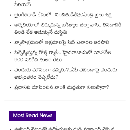
సీరియస్
లైంగికదాడి కేసులో.. నిందితుడికి20ఏండ్ల జైలు శిక్ష
అర్మేనియాలో చిక్కుకున్న జగిత్యాల జిల్లా వాసి.. తినడానికి
తిండి లేక అడుక్కునే దుస్థితి!
వ్యాసాశ్రమంలో అక్రమాలపై సిట్‌‌‌‌‌‌‌‌‌‌‌‌‌‌‌‌‌‌‌‌‌‌‌‌‌‌‌‌‌‌‌‌ విచారణ జరపాలి
పిచ్చెక్కిస్తున్న గోల్డ్ ర్యాలీ.. హైదరాబాదులో రూ.2వేల
900 పెరిగిన తులం రేటు
ఎందుకు మౌనంగా ఉన్నరు?..ఏపీ ఎజెండాపై ఎందుకు
అభ్యంతరం చెప్పలేదు?
ప్రధానిని దూషించిన వారికి మద్దతుగా నిలుస్తారా?
Most Read News