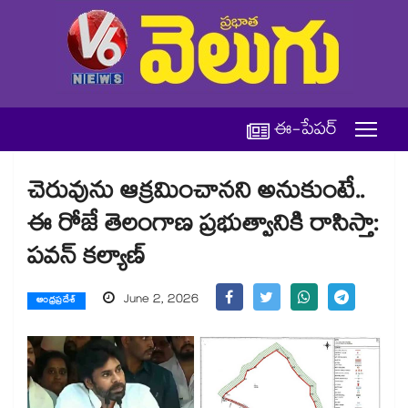
ఈ-పేపర్
చెరువును ఆక్రమించానని అనుకుంటే..
ఈ రోజే తెలంగాణ ప్రభుత్వానికి రాసిస్తా:
పవన్ కల్యాణ్
June 2, 2026
ఆంధ్రప్రదేశ్