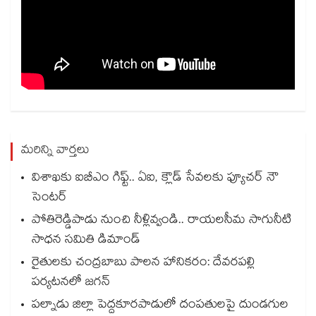
మరిన్ని వార్తలు
విశాఖకు ఐబీఎం గిఫ్ట్.. ఏఐ, క్లౌడ్ సేవలకు ఫ్యూచర్ నౌ
సెంటర్
పోతిరెడ్డిపాడు నుంచి నీళ్లివ్వండి.. రాయలసీమ సాగునీటి
సాధన సమితి డిమాండ్
రైతులకు చంద్రబాబు పాలన హానికరం: దేవరపల్లి
పర్యటనలో జగన్
పల్నాడు జిల్లా పెద్దకూరపాడులో దంపతులపై దుండగుల