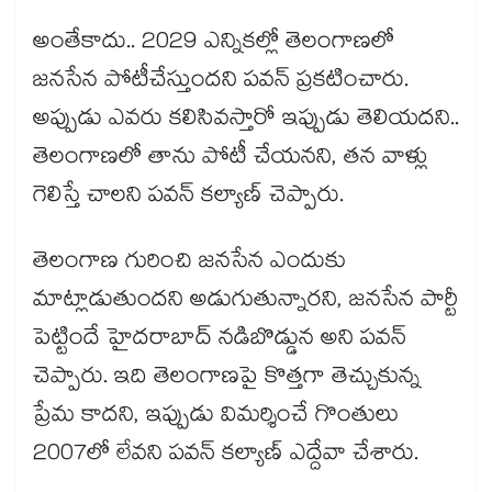
అంతేకాదు.. 2029 ఎన్నికల్లో తెలంగాణలో
జనసేన పోటీచేస్తుందని పవన్‌ ప్రకటించారు.
అప్పుడు ఎవరు కలిసివస్తారో ఇప్పుడు తెలియదని..
తెలంగాణలో తాను పోటీ చేయనని, తన వాళ్లు
గెలిస్తే చాలని పవన్ కల్యాణ్ చెప్పారు.
తెలంగాణ గురించి జనసేన ఎందుకు
మాట్లాడుతుందని అడుగుతున్నారని, జనసేన పార్టీ
పెట్టిందే హైదరాబాద్‌ నడిబొడ్డున అని పవన్
చెప్పారు. ఇది తెలంగాణపై కొత్తగా తెచ్చుకున్న
ప్రేమ కాదని, ఇప్పుడు విమర్శించే గొంతులు
2007లో లేవని పవన్‌ కల్యాణ్‌ ఎద్దేవా చేశారు.