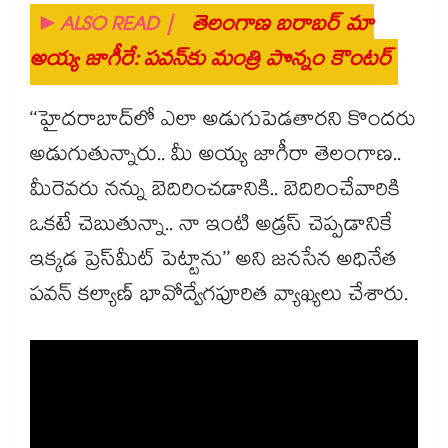
►ALSO READ |
తెలంగాణ బరాబర్‌ మా
అయ్య జాగీరే: పవన్⁬కు మంత్రి పొన్నం కౌంటర్
‘‘హైదరాబాద్‌లో ఎలా అడుగుపెడతారని కొందరు
అడుగుతున్నారు.. మీ అయ్య జాగీరా తెలంగాణ..
మీరెవరు నన్ను బెదిరించడానికి.. బెదిరించేవారికి
ఒకటే చెబుతున్నా.. నా ఇంటి అడ్రస్‌ చెప్పడానికే
ఇక్కడ ప్రెస్‌మీట్‌ పెట్టాను’’ అని జనసేన అధినేత
పవన్‌ కల్యాణ్‌ భావోద్వేగపూరిత వ్యాఖ్యలు చేశారు.