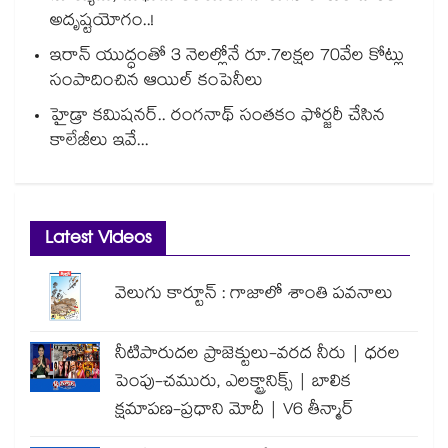
అదృష్టయోగం..!
ఇరాన్ యుద్ధంతో 3 నెలల్లోనే రూ.7లక్షల 70వేల కోట్లు
సంపాదించిన ఆయిల్ కంపెనీలు
హైడ్రా కమిషనర్.. రంగనాథ్ సంతకం ఫోర్జరీ చేసిన
కాలేజీలు ఇవే...
Latest Videos
వెలుగు కార్టూన్ : గాజాలో శాంతి పవనాలు
నీటిపారుదల ప్రాజెక్టులు-వరద నీరు | ధరల
పెంపు-చమురు, ఎలక్ట్రానిక్స్ | బాలిక
క్షమాపణ-ప్రధాని మోదీ | V6 తీన్మార్