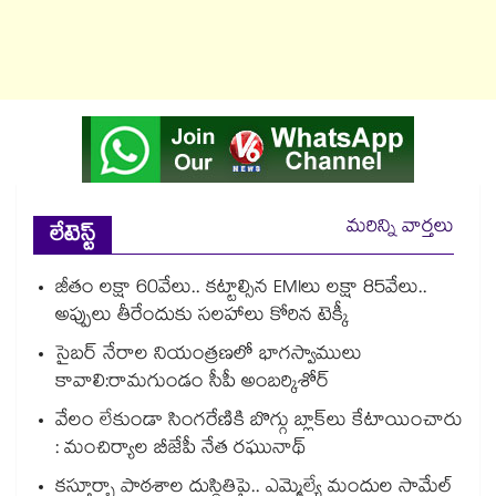
మరిన్ని వార్తలు
లేటెస్ట్
జీతం లక్షా 60వేలు.. కట్టాల్సిన EMIలు లక్షా 85వేలు..
అప్పులు తీరేందుకు సలహాలు కోరిన టెక్కీ
సైబర్ నేరాల నియంత్రణలో భాగస్వాములు
కావాలి:రామగుండం సీపీ అంబర్కిశోర్‌‌‌‌‌‌‌‌‌‌‌‌‌‌‌‌
వేలం లేకుండా సింగరేణికి బొగ్గు బ్లాక్‌‌‌‌‌‌‌‌లు కేటాయించారు
: మంచిర్యాల బీజేపీ నేత రఘునాథ్
కస్తూర్బా పాఠశాల దుస్థితిపై.. ఎమ్మెల్యే మందుల సామేల్