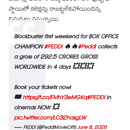
స్థాయిలో కలెక్షన్లు రాబట్టలేకపోయిందన్న
విమర్ళలు వస్తున్నాయి.
Blockbuster first weekend for BOX OFFICE
CHAMPION
#PEDDI
🔥🔥
#Peddi
collects
a gross of 292.5 CRORES GROSS
WORLDWIDE in 4 days 💥💥💥
Book your tickets now!
🎟️
https://t.co/EMhY3eMGKq
#PEDDI
in
cinemas NOW 💥
pic.twitter.com/LC32hasgLW
— PEDDI (@PeddiMovieOffl)
June 8, 2026