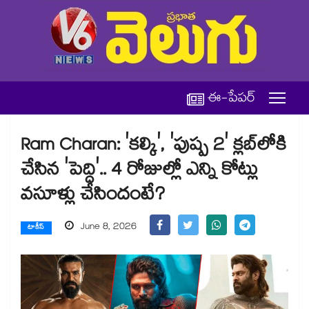
ఈ-పేపర్
Ram Charan: 'కల్కి', 'పుష్ప 2' క్లబ్‌లోకి
చేసిన 'పెద్ది'.. 4 రోజుల్లో ఎన్ని కోట్లు
వసూళ్లు చేసిందంటే?
June 8, 2026
టాకీస్