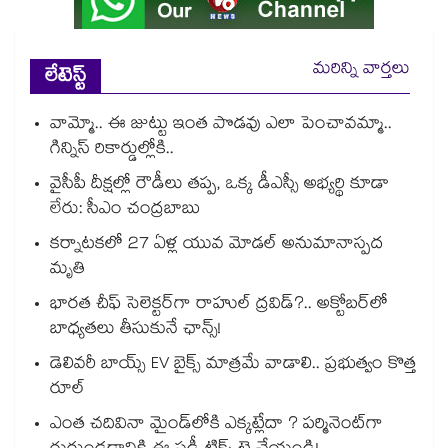
మరిన్ని వార్తలు
లేటెస్ట్
వామ్మో.. ఈ జుట్టు ఇంత పొడవు ఎలా పెంచావమ్మా..
గిన్నిస్ రికార్డుల్లోకి..
వైసీపీ దీక్షల్లో రౌడీలు తప్ప, ఒక్క డీఎస్సీ అభ్యర్థి కూడా
లేరు: సీఎం చంద్రబాబు
కర్నాటకలో 27 ఏళ్ల యువ మోడల్ అనుమానాస్పద
మృతి
భారత చీఫ్ సెలెక్టర్⁬గా రాహుల్ ద్రవిడ్?.. అక్టోబర్‌లో
బాధ్యతలు తీసుకునే ఛాన్స్!
డెలివరీ బాయ్స్ EV బైక్స్ మాత్రమే వాడాలి.. ప్రభుత్వం కొత్త
రూల్
ఎంత చదివినా మైండ్‌లోకి ఎక్కట్లేదా ? పర్మినెంట్‌గా