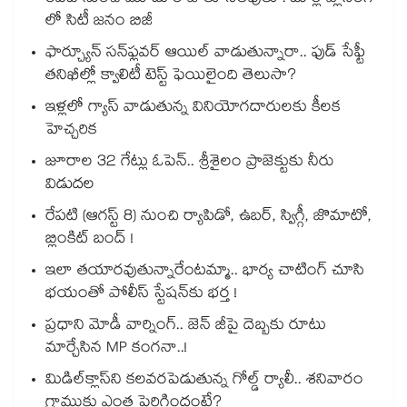
లో సిటీ జనం బిజీ
ఫార్చ్యూన్ సన్‌ఫ్లవర్ ఆయిల్ వాడుతున్నారా.. ఫుడ్ సేఫ్టీ
తనిఖీల్లో క్వాలిటీ టెస్ట్ ఫెయిలైంది తెలుసా?
ఇళ్లలో గ్యాస్ వాడుతున్న వినియోగదారులకు కీలక
హెచ్చరిక
జూరాల 32 గేట్లు ఓపెన్.. శ్రీశైలం ప్రాజెక్టుకు నీరు
విడుదల
రేపటి (ఆగస్ట్ 8) నుంచి ర్యాపిడో, ఉబర్, స్విగ్గీ, జొమాటో,
బ్లింకిట్ బంద్ !
ఇలా తయారవుతున్నారేంటమ్మా.. భార్య చాటింగ్ చూసి
భయంతో పోలీస్ స్టేషన్⁫కు భర్త !
ప్రధాని మోడీ వార్నింగ్.. జెన్ జీపై దెబ్బకు రూటు
మార్చేసిన MP కంగనా..!
మిడిల్‌క్లాస్‌ని కలవరపెడుతున్న గోల్డ్ ర్యాలీ.. శనివారం
గ్రాముకు ఎంత పెరిగిందంటే?