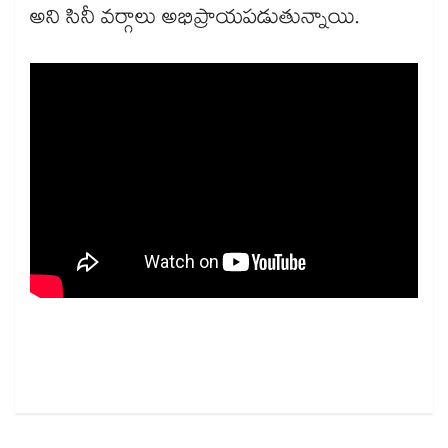
అని సినీ వర్గాలు అభిప్రాయపడుతున్నాయి.