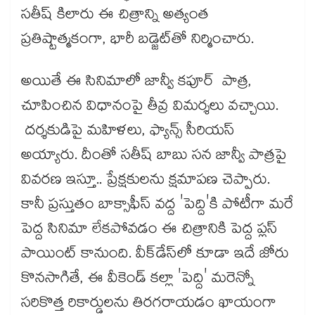
సతీష్ కిలారు ఈ చిత్రాన్ని అత్యంత
ప్రతిష్టాత్మకంగా, భారీ బడ్జెట్‌తో నిర్మించారు.
అయితే ఈ సినిమాలో జాన్వీ కపూర్ పాత్ర,
చూపించిన విధానంపై తీవ్ర విమర్శలు వచ్చాయి.
దర్శకుడిపై మహిళలు, ఫ్యాన్స్ సీరియస్
అయ్యారు. దీంతో సతీష్ బాబు సన జాన్వీ పాత్రపై
వివరణ ఇస్తూ.. ప్రేక్షకులను క్షమాపణ చెప్పారు.
కానీ ప్రస్తుతం బాక్సాఫీస్ వద్ద 'పెద్ది'కి పోటీగా మరే
పెద్ద సినిమా లేకపోవడం ఈ చిత్రానికి పెద్ద ప్లస్
పాయింట్ కానుంది. వీక్‌డేస్‌లో కూడా ఇదే జోరు
కొనసాగితే, ఈ వీకెండ్ కల్లా 'పెద్ది' మరెన్నో
సరికొత్త రికార్డులను తిరగరాయడం ఖాయంగా