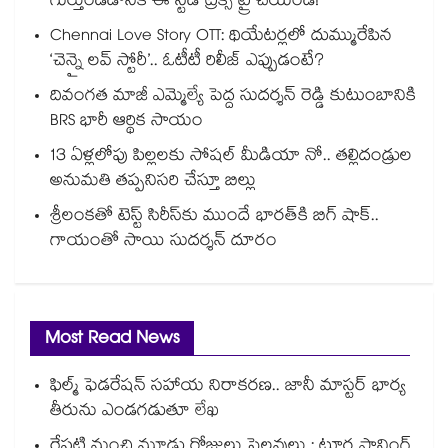
గుర్తుండడానికి ఈ స్టడీ ట్రిక్స్ ట్రై చేయండి!
Chennai Love Story OTT: థియేటర్లలో దుమ్మురేపిన
‘చెన్నై లవ్ స్టోరీ’.. ఓటీటీ రిలీజ్ ఎప్పుడంటే?
దివంగత మాజీ ఎమ్మెల్యే పెద్ద సుదర్శన్ రెడ్డి కుటుంబానికి
BRS భారీ ఆర్థిక సాయం
13 ఏళ్లలోపు పిల్లలకు సోషల్ మీడియా నో.. తల్లిదండ్రుల
అనుమతి తప్పనిసరి చేస్తూ బిల్లు
శ్రీలంకతో టెస్ట్ సిరీస్‌కు ముందే భారత్⁬కి బిగ్ షాక్..
గాయంతో సాయి సుదర్శన్ దూరం
Most Read News
ఫిల్మ్ ఫెడరేషన్ సహాయ నిరాకరణ.. జానీ మాస్టర్ భార్య
తీరును ఎండగడుతూ లేఖ
రేపటి నుంచి మూడు రోజులు సెలవులు : టూర్ల ప్లానింగ్