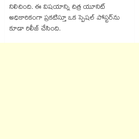
నిలిచింది. ఈ విషయాన్ని చిత్ర యూనిట్
అధికారికంగా ప్రకటిస్తూ ఒక స్పెషల్ పోస్టర్‌ను
కూడా రిలీజ్ చేసింది.