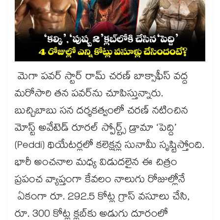
మెగా పవర్ స్టార్ రామ్ చరణ్ బాక్సాఫీస్ వద్ద
మరోసారి తన పవర్‌ను చూపిస్తున్నారు.
బుచ్చిబాబు సన దర్శకత్వంలో చరణ్ నటించిన
మోస్ట్ అవేటెడ్ రూరల్ స్పోర్ట్స్ డ్రామా ‘పెద్ది’
(Peddi) థియేటర్లలో కలెక్షన్ల సునామీ సృష్టిస్తోంది.
భారీ అంచనాల మధ్య విడుదలైన ఈ చిత్రం
ప్రపంచ వ్యాప్తంగా కేవలం నాలుగు రోజుల్లోనే
ఏకంగా రూ. 292.5 కోట్ల గ్రాస్ వసూలు చేసి,
రూ. 300 కోట్ల క్లబ్‌కు అడుగు దూరంలో