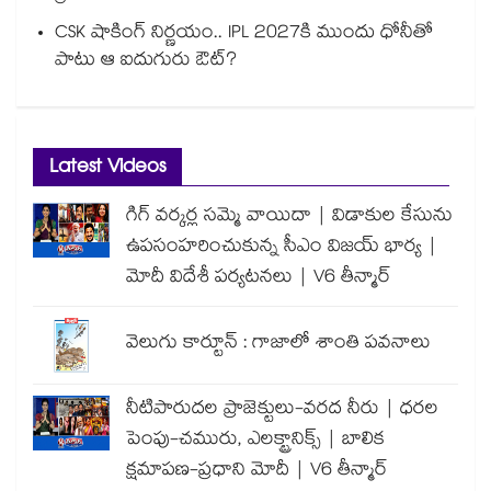
CSK షాకింగ్ నిర్ణయం.. IPL 2027కి ముందు ధోనీతో
పాటు ఆ ఐదుగురు ఔట్?
Latest Videos
గిగ్ వర్కర్ల సమ్మె వాయిదా | విడాకుల కేసును
ఉపసంహరించుకున్న సీఎం విజయ్ భార్య |
మోదీ విదేశీ పర్యటనలు | V6 తీన్మార్
వెలుగు కార్టూన్ : గాజాలో శాంతి పవనాలు
నీటిపారుదల ప్రాజెక్టులు-వరద నీరు | ధరల
పెంపు-చమురు, ఎలక్ట్రానిక్స్ | బాలిక
క్షమాపణ-ప్రధాని మోదీ | V6 తీన్మార్