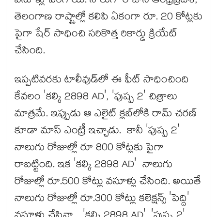
వసూళ్లు పెరిగాయి. నాలుగో రోజున ఆంధ్రప్రదేశ్,
తెలంగాణ రాష్ట్రాల్లో కలిపి ఏకంగా రూ. 20 కోట్లకు
పైగా షేర్ సాధించి సరికొత్త రికార్డు క్రియేట్
చేసింది.
ఇప్పటివరకు టాలీవుడ్‌లో ఈ ఫీట్ సాధించింది
కేవలం 'కల్కి 2898 AD', 'పుష్ప 2' చిత్రాలు
మాత్రమే. ఇప్పుడు ఆ ఎలైట్ క్లబ్‌లోకి రామ్ చరణ్
కూడా మాస్ ఎంట్రీ ఇచ్చాడు. కానీ 'పుష్ప 2'
నాలుగు రోజుల్లో రూ 800 కోట్లకు పైగా
రాబట్టింది. ఇక 'కల్కి 2898 AD' నాలుగు
రోజుల్లో రూ.500 కోట్లు వసూళ్లు చేసింది. అయితే
నాలుగు రోజుల్లో రూ.300 కోట్లు కలెక్షన్స్ 'పెద్ది'
వసూళ్లు చేసినా .. 'కల్కి 2898 AD', 'పుష్ప 2'