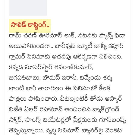
సాలిడ్ కాస్టింగ్..
రామ్ చరణ్ ఊరమాస్ లుక్, నటనకు ఫ్యాన్స్ ఫిదా
అయిపోతుండగా.. బాలీవుడ్ బ్యూటీ జాన్వీ కపూర్
గ్లామర్ సినిమాకు అదనపు ఆకర్షణగా నిలిచింది.
కన్నడ సూపర్‌స్టార్ శివరాజ్‌కుమార్,
జగపతిబాబు, బొమన్ ఇరానీ, దివ్యేందు శర్మ
లాంటి భారీ తారాగణం ఈ సినిమాలో కీలక
పాత్రలు పోషించారు. వీటన్నింటికీ తోడు ఆస్కార్
విజేత ఏఆర్ రెహమాన్ అందించిన బ్యాక్‌గ్రౌండ్
స్కోర్, సాంగ్స్ థియేటర్లలో ప్రేక్షకులకు గూస్‌బంప్స్
తెప్పిస్తున్నాయి. వృద్ధి సినిమాస్ బ్యానర్‌పై వెంకట