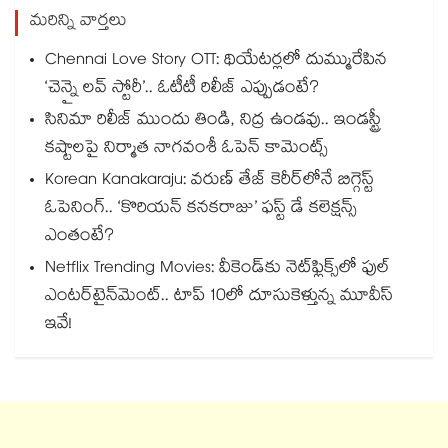
మరిన్ని వార్తలు
Chennai Love Story OTT: థియేటర్లలో దుమ్మురేపిన
‘చెన్నై లవ్ స్టోరీ’.. ఓటీటీ రిలీజ్ ఎప్పుడంటే?
సినిమా రిలీజ్ ముందు తిండి, నిద్ర ఉండవు.. ఇండస్ట్రీ
కష్టాలపై నిర్మాత నాగవంశీ ఓపెన్ కామెంట్స్
Korean Kanakaraju: వరుణ్ తేజ్ కెరీర్‌లోనే బిగ్గెస్ట్
ఓపెనింగ్‌.. ‘కొరియన్ కనకరాజు’ ఫస్ట్ డే కలెక్షన్స్
ఎంతంటే?
Netflix Trending Movies: వీకెండ్‌కు నెట్‌ఫ్లిక్స్‌లో ఫుల్
ఎంటర్‌టైన్‌మెంట్.. టాప్ 10లో దూసుకెళ్తున్న మూవీస్
ఇవే!