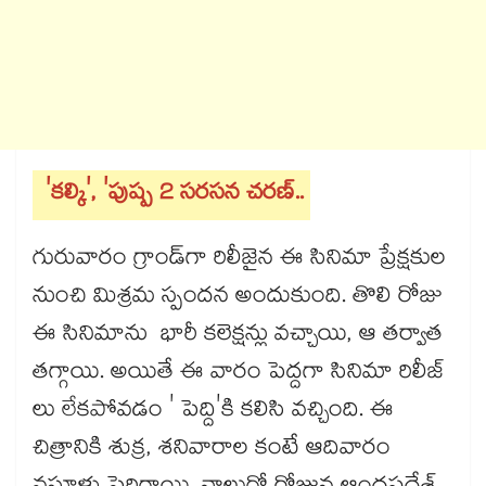
'కల్కి', 'పుష్ప 2 సరసన చరణ్..
గురువారం గ్రాండ్‌గా రిలీజైన ఈ సినిమా ప్రేక్షకుల
నుంచి మిశ్రమ స్పందన అందుకుంది. తొలి రోజు
ఈ సినిమాను భారీ కలెక్షన్లు వచ్చాయి, ఆ తర్వాత
తగ్గాయి. అయితే ఈ వారం పెద్దగా సినిమా రిలీజ్
లు లేకపోవడం ' పెద్ది'కి కలిసి వచ్చింది. ఈ
చిత్రానికి శుక్ర, శనివారాల కంటే ఆదివారం