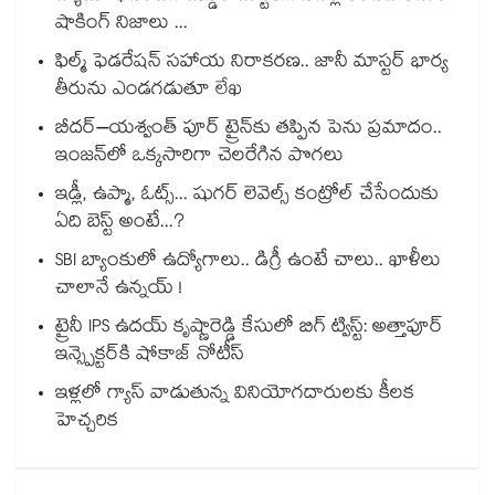
షాకింగ్ నిజాలు ...
ఫిల్మ్ ఫెడరేషన్ సహాయ నిరాకరణ.. జానీ మాస్టర్ భార్య
తీరును ఎండగడుతూ లేఖ
బీదర్–యశ్వంత్ పూర్ ట్రైన్‎కు తప్పిన పెను ప్రమాదం..
ఇంజన్‎లో ఒక్కసారిగా చెలరేగిన పొగలు
ఇడ్లీ, ఉప్మా, ఓట్స్... షుగర్ లెవెల్స్ కంట్రోల్ చేసేందుకు
ఏది బెస్ట్ అంటే...?
SBI బ్యాంకులో ఉద్యోగాలు.. డిగ్రీ ఉంటే చాలు.. ఖాళీలు
చాలానే ఉన్నయ్ !
ట్రైనీ IPS ఉదయ్ కృష్ణారెడ్డి కేసులో బిగ్ ట్విస్ట్: అత్తాపూర్
ఇన్స్పెక్టర్‎కి షోకాజ్ నోటీస్
ఇళ్లలో గ్యాస్ వాడుతున్న వినియోగదారులకు కీలక
హెచ్చరిక