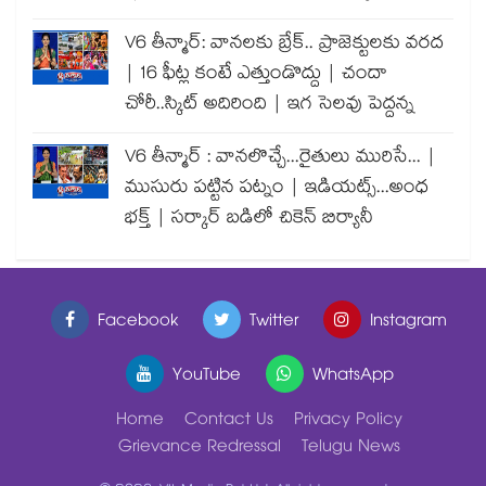
V6 తీన్మార్: వానలకు బ్రేక్.. ప్రాజెక్టులకు వరద
| 16 ఫీట్ల కంటే ఎత్తుండొద్దు | చందా
చోరీ..స్కిట్ అదిరింది | ఇగ సెలవు పెద్దన్న
V6 తీన్మార్ : వానలొచ్చే...రైతులు మురిసే... |
ముసురు పట్టిన పట్నం | ఇడియట్స్...అంధ
భక్త్ | సర్కార్ బడిలో చికెన్ బిర్యానీ
Facebook
Twitter
Instagram
YouTube
WhatsApp
Home
Contact Us
Privacy Policy
Grievance Redressal
Telugu News