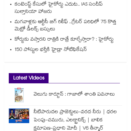
కంటెంప్ట్ కేసులో హైకోర్టు ఎదుట.. IAS సందీప్
సుల్తానియా హాజరు
మగవాళ్లకు ఆర్టీసీ బిగ్ రిలీఫ్ ..గ్రేటర్ పరిధిలో 75 కొత్త
మెట్రో డీలక్స్ బస్సులు
కోర్టుకు వస్తారని రాత్రికి రాత్రే కూల్చేస్తారా? : హైకోర్టు
150 పోస్టుల భర్తీకి హైడ్రా నోటిఫికేషన్
Latest Videos
వెలుగు కార్టూన్ : గాజాలో శాంతి పవనాలు
నీటిపారుదల ప్రాజెక్టులు-వరద నీరు | ధరల
పెంపు-చమురు, ఎలక్ట్రానిక్స్ | బాలిక
క్షమాపణ-ప్రధాని మోదీ | V6 తీన్మార్