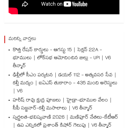
మరిన్ని వార్తలు
కొత్త రేషన్ కార్డులు - ఆగస్టు 15 | సెక్షన్ 22A -
భూములు | లోక్‌సభ ఆమోదించిన బిల్లు - UPI | V6
తీన్మార్
ఢిల్లీలో సీఎం పర్యటన | డయల్ 112 - అత్యవసర సేవ |
కల్తీ మద్యం | ఐఏఎస్ తుకారాం - 435 మంది అరెస్టులు
| V6
హరీష్ రావు క్షుద్ర పూజలు | హైడ్రా-భూముల వేలం |
సీపీ సజ్జనార్-కల్తీ మసాలాలు | V6 తీన్మార్
స్వర్ణలత-భవిష్యవాణి 2026 | మణిపూర్ నేతలు-కేటీఆర్
| ఉప ఎన్నికలో ప్రశాంత్ కిషోర్ గెలుపు | V6 తీన్మార్