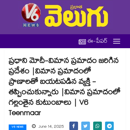
ఈ-పేపర్
ప్రధాని మోదీ-విమాన ప్రమాదం జరిగిన
ప్రదేశం |విమాన ప్రమాదంలో
ప్రాణాలతో బయటపడిన వ్యక్తి -
తప్పించుకున్నారు |విమాన ప్రమాదంలో
గల్లంతైన కుటుంబాలు | V6
Teenmaar
June 14, 2025
V6 NEWS