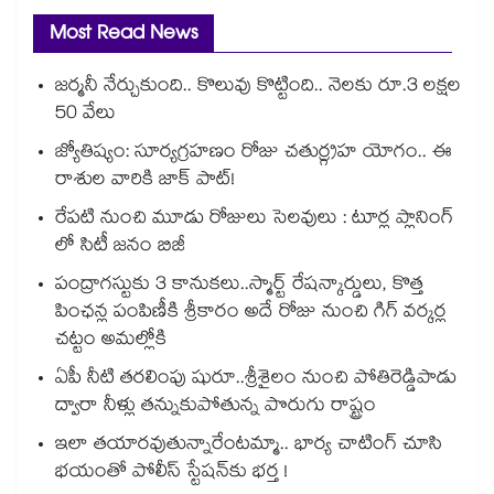
Most Read News
జర్మనీ నేర్చుకుంది.. కొలువు కొట్టింది.. నెలకు రూ.3 లక్షల
50 వేలు
జ్యోతిష్యం: సూర్యగ్రహణం రోజు చతుర్గ్రహ యోగం.. ఈ
రాశుల వారికి జాక్ పాట్!
రేపటి నుంచి మూడు రోజులు సెలవులు : టూర్ల ప్లానింగ్
లో సిటీ జనం బిజీ
పంద్రాగస్టుకు 3 కానుకలు..స్మార్ట్ రేషన్కార్డులు, కొత్త
పింఛన్ల పంపిణీకి శ్రీకారం అదే రోజు నుంచి గిగ్ వర్కర్ల
చట్టం అమల్లోకి
ఏపీ నీటి తరలింపు షురూ..శ్రీశైలం నుంచి పోతిరెడ్డిపాడు
ద్వారా నీళ్లు తన్నుకుపోతున్న పొరుగు రాష్ట్రం
ఇలా తయారవుతున్నారేంటమ్మా.. భార్య చాటింగ్ చూసి
భయంతో పోలీస్ స్టేషన్⁫కు భర్త !