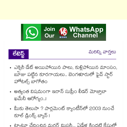
మరిన్ని వార్తలు
లేటెస్ట్
ఎక్సైరీ డేట్ అయిపోయిన పాలు, కుళ్లిపోయిన మాంసం,
బూజు పట్టిన కూరగాయలు.. బెంగళూరులో ఫైవ్ స్టార్
హోటల్స్ బాగోతం
అత్యంత విషమంగా ఇరాన్ సుప్రీం లీడర్ మోజ్తాబా
ఖమేనీ ఆరోగ్యం..!
మీకు తెలుసా ? పార్లమెంట్ క్యాంటీన్⁪లో 2003 నుంచే
కూల్ డ్రింక్స్ బ్యాన్ !
ట్యాటూ ఛేదించిన మర్డర్ మిస్టరీ... ఏడేళ్ల కిందటి కేసులో