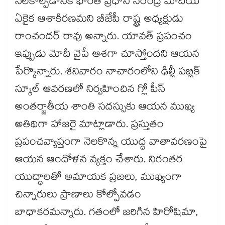
నెలకొల్పడానికి భారత ప్రధాని నరేంద్ర మోదీయే
ఏకైక ఆశాకిరణమని బీజేపీ రాష్ట్ర అధ్యక్షుడు
రాంచందర్ రావు అన్నారు. యావత్ ప్రపంచం
ఇప్పుడు మోదీ వైపే ఆశగా చూస్తోందని ఆయన
పేర్కొన్నారు. శనివారం నాచారంలోని ఢిల్లీ పబ్లిక్
స్కూల్ ఆవరణలో నిర్వహించిన గ్లో పీస్
అంతర్జాతీయ శాంతి సదస్సుకు ఆయన ముఖ్య
అతిథిగా హాజరై మాట్లాడారు. ప్రస్తుతం
ప్రపంచవ్యాప్తంగా నెలకొన్న యుద్ధ వాతావరణంపై
ఆయన ఆందోళన వ్యక్తం చేశారు. నిరంతర
యుద్ధాలతో అమాయక ప్రజలు, ముఖ్యంగా
చిన్నారులు ప్రాణాలు కోల్పోవడం
బాధాకరమన్నారు. గతంలో జరిగిన హిరోషిమా,