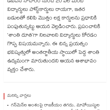
డీపీఎస్ నాచారం నుంచే 20 వేల మంది
విద్యార్థులు పోస్ట్‌‌కార్డులు రాయగా, ఇతర
బడులతో కలిపి మొత్తం లక్ష కార్డులను ప్రధానికి
పంపుతున్నట్టు ఆయన వెల్లడించారు. ప్రపంచానికి
‘శాంతి దూత’గా నిలవాలని విద్యార్థులు కోరడం
గొప్ప విషయమన్నారు. ఈ చిన్న ప్రయత్నం
భవిష్యత్తులో అంతర్జాతీయ స్థాయిలో పెద్ద శాంతి
ఉద్యమంగా మారుతుందని ఆయన ఆశాభావం
వ్యక్తం చేశారు.
మరిన్ని వార్తలు
గన్⁭మెన్⁭ల అంశంపై రాజకీయం తగదు.. మావోయిస్టుల