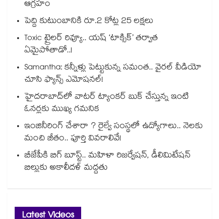
ఆగ్రహం
పెద్ది కుటుంబానికి రూ.2 కోట్ల 25 లక్షలు
Toxic ట్రైలర్ రివ్యూ.. యష్ ‘టాక్సిక్’ తర్వాత
ఏమైపోతాడో..!
Samantha: కన్నీళ్లు పెట్టుకున్న సమంత.. వైరల్ వీడియో
చూసి ఫ్యాన్స్ ఎమోషనల్!
హైదరాబాద్⁪లో వాటర్ ట్యాంకర్ బుక్ చేస్తున్న ఇంటి
ఓనర్లకు ముఖ్య గమనిక
ఇంజినీరింగ్ చేశారా ? రైల్వే సంస్థలో ఉద్యోగాలు.. నెలకు
మంచి జీతం.. పూర్తి వివరాలివే!
బీజేపీకి బిగ్ బూస్ట్.. మహిళా రిజర్వేషన్, డీలిమిటేషన్
బిల్లుకు అకాలీదళ్ మద్దతు
Latest Videos