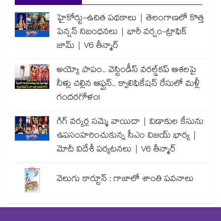
హైకోర్టు-ఉచిత పథకాలు | తెలంగాణలో కొత్త
పెన్షన్ నిబంధనలు | భారీ వర్షం-ట్రాఫిక్
జామ్ | V6 తీన్మార్
అయ్యో పాపం.. వెస్టిండీస్ వరల్డ్‌కప్ ఆశలపై
నీళ్లు చల్లిన ఆఫ్ఘన్.. క్వాలిఫికేషన్ రేసులో మళ్లీ
గందరగోళం!
గిగ్ వర్కర్ల సమ్మె వాయిదా | విడాకుల కేసును
ఉపసంహరించుకున్న సీఎం విజయ్ భార్య |
మోదీ విదేశీ పర్యటనలు | V6 తీన్మార్
వెలుగు కార్టూన్ : గాజాలో శాంతి పవనాలు