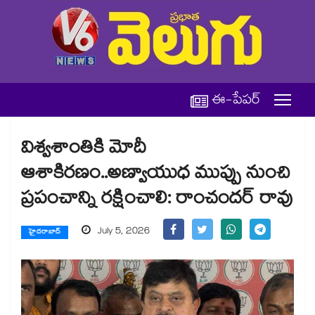
ఈ-పేపర్
విశ్వశాంతికి మోదీ
ఆశాకిరణం..అణ్వాయుధ ముప్పు నుంచి
ప్రపంచాన్ని రక్షించాలి: రాంచందర్ రావు
July 5, 2026
హైదరాబాద్