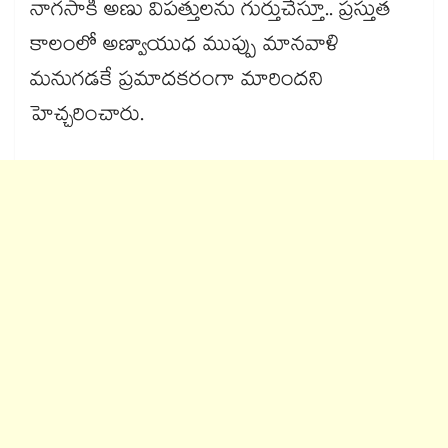
నాగసాకి అణు విపత్తులను గుర్తుచేస్తూ.. ప్రస్తుత
కాలంలో అణ్వాయుధ ముప్పు మానవాళి
మనుగడకే ప్రమాదకరంగా మారిందని
హెచ్చరించారు.