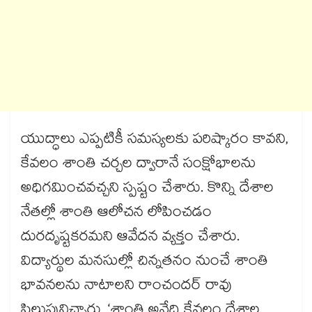
యుద్ధాలు ఎప్పటికీ సమస్యలకు పరిష్కారం కావని,
కేవలం శాంతి చర్చల ద్వారానే సంక్షోభాలను
అధిగమించవచ్చని స్పష్టం చేశారు. కొన్ని దేశాల
నేతల్లో శాంతి ఆలోచన లోపించడం
దురదృష్టకరమని ఆవేదన వ్యక్తం చేశారు.
విద్యార్థుల మనసుల్లో చిన్నతనం నుంచే శాంతి
భావనలను నాటాలని రాంచందర్ రావు
పిలుపునిచ్చారు. ‘శాంతి అనేది కేవలం దేశాల