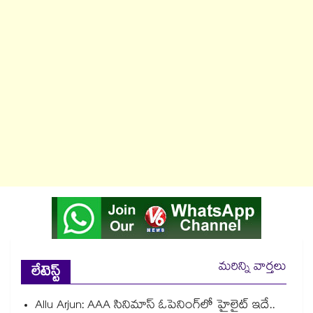
మరిన్ని వార్తలు
లేటెస్ట్
Allu Arjun: AAA సినిమాస్ ఓపెనింగ్‌లో హైలైట్ ఇదే..