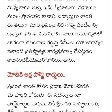
మధ్యే కాదు. ఇల్లు, బడి, స్నేహితులు, సమాజం
నుంచి ప్రారంభం కావాలి. విద్యార్థులు శాంతి
దూతలుగా మారి ప్రపంచానికి గొప్ప సందేశాన్ని
ఇవ్వాలి’ అని ఆయన సూచించారు. జనజాగృతిలో
భాగంగా తెలంగాణ గడ్డపై డీపీఎస్ యాజమాన్యం
ఇలాంటి ప్రతిష్టాత్మక కార్యక్రమాన్ని చేపట్టడం
అభినందనీయమని కొనియాడారు.
మోదీకి లక్ష పోస్ట్‌‌ కార్డులు..
ప్రపంచ శాంతి కోసం ప్రధాని మోదీ చొరవ
చూపాలని కోరుతూ ఈ సదస్సు ద్వారా
పోస్ట్‌‌కార్డుల ఉద్యమానికి శ్రీకారం చుట్టారు. ఒక్క