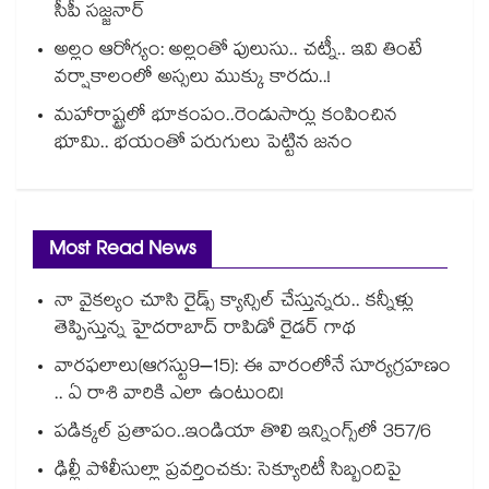
సీపీ సజ్జనార్
అల్లం ఆరోగ్యం: అల్లంతో పులుసు.. చట్నీ.. ఇవి తింటే
వర్షాకాలంలో అస్సలు ముక్కు కారదు..!
మహారాష్ట్రలో భూకంపం..రెండుసార్లు కంపించిన
భూమి.. భయంతో పరుగులు పెట్టిన జనం
Most Read News
నా వైకల్యం చూసి రైడ్స్ క్యాన్సిల్ చేస్తున్నరు.. కన్నీళ్లు
తెప్పిస్తున్న హైదరాబాద్ రాపిడో రైడర్ గాథ
వారఫలాలు(ఆగస్టు9–15): ఈ వారంలోనే సూర్యగ్రహణం
.. ఏ రాశి వారికి ఎలా ఉంటుంది!
పడిక్కల్‌‌ ప్రతాపం..ఇండియా తొలి ఇన్నింగ్స్‌‌లో 357/6
ఢిల్లీ పోలీసుల్లా ప్రవర్తించకు: సెక్యూరిటీ సిబ్బందిపై