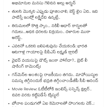
అభిమానుల మనసు గెలిచిన అల్లు అర్జున్
తులసి మొక్కని ఎప్పుడు పూజించాలి, బెస్ట్ టైం ఏది.. ఇవి
పాటిస్తే ఇంట్లో లక్ష్మిదేవి ఉన్నట్లే..
తిరుమలలో కొత్త స్కాం... నకిలీ ఆధార్ కార్డులతో
గదులు...అధిక ధరలకు విక్రయం.. దళారుల ముఠా
అరెస్ట్..
ఎవరినో ఒకరిని బలిపశువును చేయకండి: భారత
ఆటగాళ్ల గాయాలపై వీవీఎస్ లక్ష్మణ్ క్లారిటీ
వైభవ్ వయసుపై డౌట్స్ ఇంకా పోలేదా?.. బ్రెట్ లీ
షాకింగ్ కామెంట్స్!
గన్⁭మెన్⁭ల అంశంపై రాజకీయం తగదు.. మావోయిస్టుల
సమస్య తగ్గినందుకే భద్రత తగ్గించాం:డీజీపీ సీవీ ఆనంద్
Movie Review: ఓటీటీలోకి ఇంటెన్స్ సస్పెన్స్ థ్రిల్లర్..
చివరి వరకు కట్టిపడేసే ట్విస్టులే
బోనాల పండుగలో ఏఐ కెమెరాలతో దొంగలకు చెక్..: