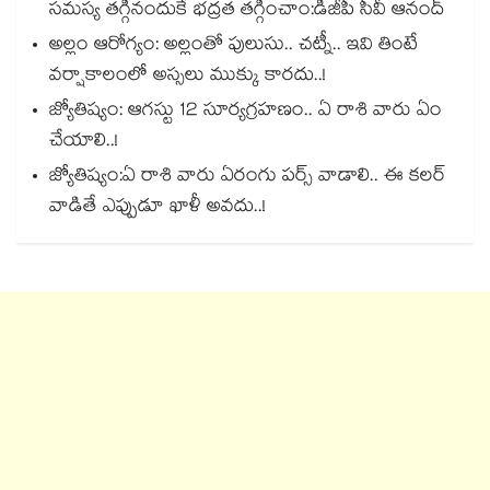
సమస్య తగ్గినందుకే భద్రత తగ్గించాం:డీజీపీ సీవీ ఆనంద్
అల్లం ఆరోగ్యం: అల్లంతో పులుసు.. చట్నీ.. ఇవి తింటే
వర్షాకాలంలో అస్సలు ముక్కు కారదు..!
జ్యోతిష్యం: ఆగస్టు 12 సూర్యగ్రహణం.. ఏ రాశి వారు ఏం
చేయాలి..!
జ్యోతిష్యం:ఏ రాశి వారు ఏరంగు పర్స్ వాడాలి.. ఈ కలర్
వాడితే ఎప్పుడూ ఖాళీ అవదు..!