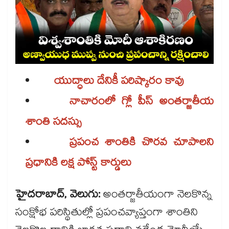
యుద్ధాలు దేనికీ పరిష్కారం కావు
నాచారంలో గ్లో పీస్ అంతర్జాతీయ
శాంతి సదస్సు
ప్రపంచ శాంతికి చొరవ చూపాలని
ప్రధానికి లక్ష పోస్ట్‌‌‌‌ కార్డులు
హైదరాబాద్, వెలుగు:
అంతర్జాతీయంగా నెలకొన్న
సంక్షోభ పరిస్థితుల్లో ప్రపంచవ్యాప్తంగా శాంతిని