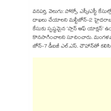
వనపర్తి, వెలుగు: పోక్సో, ఎస్సీ/ఎస్టీ కేసుల్ల
దాఖలు చేయాలని మల్టీజోన్-2 హైదరాబాద
కేసుకు స్పష్టమైన ‘ప్లాన్ ఆఫ్ యాక్షన్
కొనసాగించాలని సూచించారు. మంగళవార
జోన్-7 డీఐజీ ఎల్.ఎస్. చౌహాన్​తో కలిస