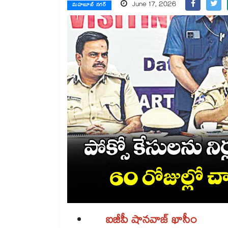
June 17, 2026
మహబూబ్ నగర్
ఐజీపీ షానవాజ్ ఖాసీం