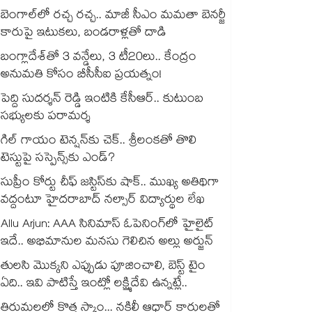
బెంగాల్⁭లో రచ్చ రచ్చ.. మాజీ సీఎం మమతా బెనర్జీ
కారుపై ఇటుకలు, బండరాళ్లతో దాడి
బంగ్లాదేశ్⁬తో 3 వన్డేలు, 3 టీ20లు.. కేంద్రం
అనుమతి కోసం బీసీసీఐ ప్రయత్నం!
పెద్ది సుదర్శన్ రెడ్డి ఇంటికి కేసీఆర్.. కుటుంబ
సభ్యులకు పరామర్శ
గిల్ గాయం టెన్షన్‌కు చెక్.. శ్రీలంకతో తొలి
టెస్టుపై సస్పెన్స్‌కు ఎండ్?
సుప్రీం కోర్టు చీఫ్ జస్టిస్⁭కు షాక్.. ముఖ్య అతిథిగా
వద్దంటూ హైదరాబాద్ నల్సార్ విద్యార్థుల లేఖ
Allu Arjun: AAA సినిమాస్ ఓపెనింగ్‌లో హైలైట్
ఇదే.. అభిమానుల మనసు గెలిచిన అల్లు అర్జున్
తులసి మొక్కని ఎప్పుడు పూజించాలి, బెస్ట్ టైం
ఏది.. ఇవి పాటిస్తే ఇంట్లో లక్ష్మిదేవి ఉన్నట్లే..
తిరుమలలో కొత్త స్కాం... నకిలీ ఆధార్ కార్డులతో