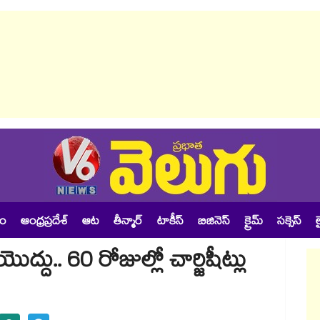
శం
ఆంధ్రప్రదేశ్
ఆట
తీన్మార్
టాకీస్
బిజినెస్
క్రైమ్
సక్సెస్
ల
యొద్దు.. 60 రోజుల్లో చార్జిషీట్లు