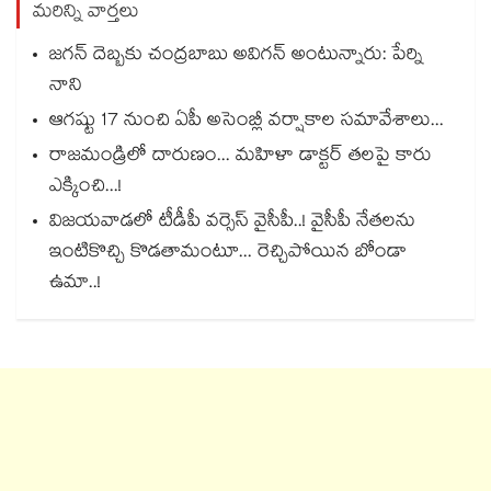
మరిన్ని వార్తలు
జగన్ దెబ్బకు చంద్రబాబు అవిగన్ అంటున్నారు: పేర్ని
నాని
ఆగష్టు 17 నుంచి ఏపీ అసెంబ్లీ వర్షాకాల సమావేశాలు...
రాజమండ్రిలో దారుణం... మహిళా డాక్టర్ తలపై కారు
ఎక్కించి...!
విజయవాడలో టీడీపీ వర్సెస్ వైసీపీ..! వైసీపీ నేతలను
ఇంటికొచ్చి కొడతామంటూ... రెచ్చిపోయిన బోండా
ఉమా..!