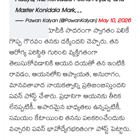
Aadya, Ms. Konidala Polina Anjani, and
Master Konidala Mark…
— Pawan Kalyan (@PawanKalyan)
May 10, 2026
ప్రధాని నరేంద్ర మోదీకి సాదరంగా స్వాగతం పలికే
గొప్ప గౌరవం తనకు దక్కిందని చెప్పారు. తన
ఆరోగ్య పరిస్థితి గురించి వ్యక్తిగతంగా
తెలుసుకోవడానికి ఆయన దయతో తన ఇంటికి
రావడం, ఆయనలోని ఆప్యాయత, అనురాగం,
మానవతావాద నాయకత్వాన్ని ప్రతిబింబిస్తుందని
పవన్ పోస్ట్ చేశారు. ప్రధానిగా ఆయనకు తీరిక
లేనప్పటికీ.. అపారమైన బాధ్యతలు ఉన్నప్పటికీ,
సమయం కేటాయించి తనను పలకరించేందుకు
వచ్చారని పవన్ భావోద్వేగభరితంగా పోస్ట్ పెట్టారు.