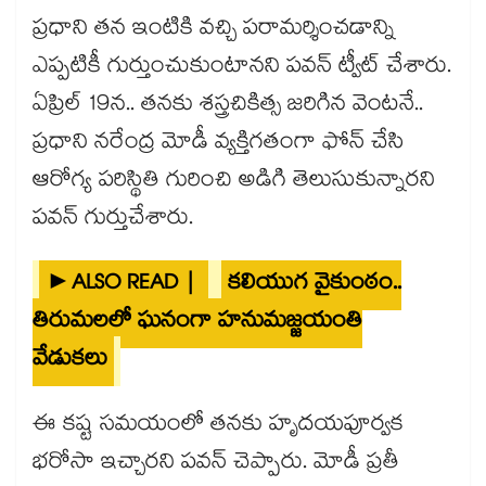
ప్రధాని తన ఇంటికి వచ్చి పరామర్శించడాన్ని
ఎప్పటికీ గుర్తుంచుకుంటానని పవన్ ట్వీట్ చేశారు.
ఏప్రిల్ 19న.. తనకు శస్త్రచికిత్స జరిగిన వెంటనే..
ప్రధాని నరేంద్ర మోడీ వ్యక్తిగతంగా ఫోన్ చేసి
ఆరోగ్య పరిస్థితి గురించి అడిగి తెలుసుకున్నారని
పవన్ గుర్తుచేశారు.
►ALSO READ |
కలియుగ వైకుంఠం..
తిరుమలలో ఘనంగా హనుమజ్జయంతి
వేడుకలు
ఈ కష్ట సమయంలో తనకు హృదయపూర్వక
భరోసా ఇచ్చారని పవన్ చెప్పారు. మోడీ ప్రతీ