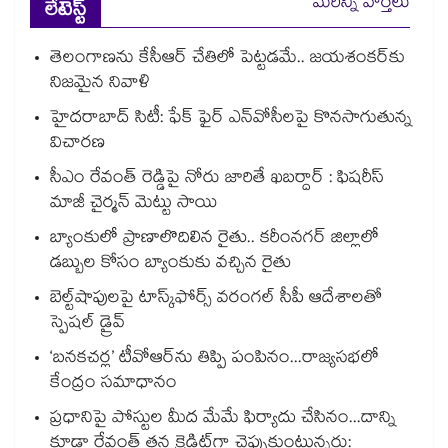
మరిన్ని వార్తలు
లేటెస్ట్
తెలంగాణను కేసీఆర్‌‌ చేతిలో పెట్టడమే.. జయశంకర్‌‌కు
నిజమైన నివాళి
హైదరాబాద్ సిటీ: ఫేక్ ఫైర్ ఎన్‌వోసీలపై కొనసాగుతున్న
విచారణ
సీఎం రేవంత్ రెడ్డిపై నోరు జారితే ఖబర్దార్ : ఫిషరీస్
మాజీ చైర్మన్ మెట్టు సాయి
బ్యాంకులో ప్రాణాలొదిలిన రైతు.. కరీంనగర్ జిల్లాలో
డబ్బుల కోసం బ్యాంకుకు వచ్చిన రైతు
బెల్ట్‌‌‌‌‌‌‌‌‌‌‌‌‌‌‌‌‌‌‌‌‌‌‌‌‌‌‌‌‌‌‌‌షాపులపై టాస్క్‌‌‌‌‌‌‌‌‌‌‌‌‌‌‌‌‌‌‌‌‌‌‌‌‌‌‌‌‌‌‌‌ఫోర్స్ వరంగల్‌‌‌‌‌‌‌‌‌‌‌‌‌‌‌‌‌‌‌‌‌‌‌‌‌‌‌‌‌‌‌‌ సీపీ ఆదేశాలతో
స్పెషల్ డ్రైవ్‌‌‌‌‌‌‌‌‌‌‌‌‌‌‌‌‌‌‌‌‌‌‌‌‌‌‌‌‌‌‌‌
‘బనకచర్ల’ టీవోఆర్‌‌‌‌‌‌‌‌ను తిప్పి పంపినం...రాజ్యసభలో
కేంద్రం సమాధానం
ప్రధానిపై పోస్టుల మీద మేమే ఫిర్యాదు చేసినం...దాన్ని
కూడా రేవంత్ తన క్రెడిట్‌‌‌‌గా చెప్పుకుంటున్నరు: