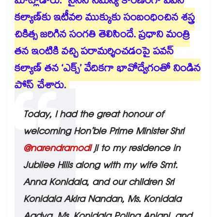
మాట్లాడారు. సైనస్‌ సమస్య కారణంగా పవన్‌
కల్యాణ్‌కు ఇటీవల ముక్కుకు సంబంధించిన శస్త్ర
చికిత్స జరిగిన సంగతి తెలిసిందే. ప్రధాని మంత్రి
తన ఇంటికి వచ్చి పరామర్శించడంపై పవన్
కల్యాణ్ తన ‘ఎక్స్’ వేదికగా భావోద్వేగంతో నిండిన
పోస్ట్ చేశారు.
Today, I had the great honour of
welcoming Hon’ble Prime Minister Shri
@narendramodi
ji to my residence in
Jubilee Hills along with my wife Smt.
Anna Konidala, and our children Sri
Konidala Akira Nandan, Ms. Konidala