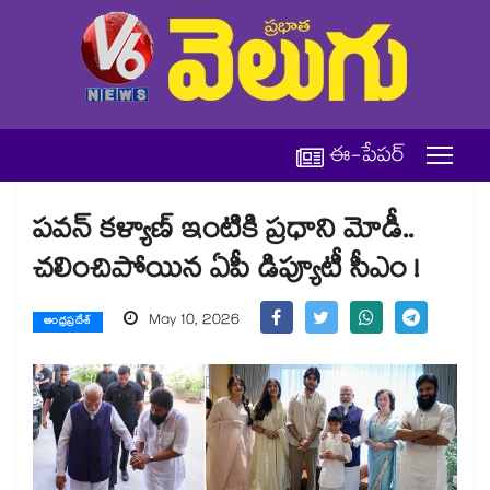
ఈ-పేపర్
పవన్ కళ్యాణ్ ఇంటికి ప్రధాని మోడీ..
చలించిపోయిన ఏపీ డిప్యూటీ సీఎం !
May 10, 2026
ఆంధ్రప్రదేశ్