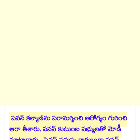
పవన్ కల్యాణ్⁭ను పరామర్శించి ఆరోగ్యం గురించి
ఆరా తీశారు. పవన్ కుటుంబ సభ్యులతో మోడీ