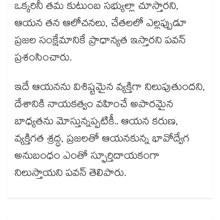
ఒక్కరినీ తమ కుటుంబ సభ్యుల్లా చూస్తారని,
ఆయన తన ఆలోచనలు, చేతలలో ఎల్లప్పుడూ
ప్రజల సంక్షేమానికే ప్రాధాన్యత ఇస్తారని పవన్
ప్రశంసించారు.
ఇదే ఆయనను విశిష్టమైన వ్యక్తిగా నిలుపుతుందని,
దేశానికి నాయకత్వం వహించే అపారమైన
బాధ్యతను మోస్తున్నప్పటికీ.. ఆయన కరుణ,
వ్యక్తిగత శ్రద్ధ, ప్రజలతో ఆయనకున్న భావోద్వేగ
అనుబంధం ఎంతో స్ఫూర్తిదాయకంగా
నిలుస్తాయని పవన్ తెలిపారు.