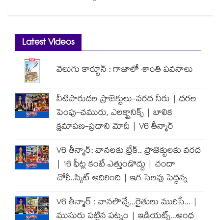
Latest Videos
వెలుగు కార్టూన్ : గాజాలో శాంతి పవనాలు
నీటిపారుదల ప్రాజెక్టులు-వరద నీరు | ధరల
పెంపు-చమురు, ఎలక్ట్రానిక్స్ | బాలిక
క్షమాపణ-ప్రధాని మోదీ | V6 తీన్మార్
V6 తీన్మార్: వానలకు బ్రేక్.. ప్రాజెక్టులకు వరద
| 16 ఫీట్ల కంటే ఎత్తుండొద్దు | చందా
చోరీ..స్కిట్ అదిరింది | ఇగ సెలవు పెద్దన్న
V6 తీన్మార్ : వానలొచ్చే...రైతులు మురిసే... |
ముసురు పట్టిన పట్నం | ఇడియట్స్...అంధ