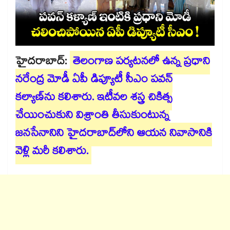
హైదరాబాద్:
తెలంగాణ పర్యటనలో ఉన్న ప్రధాని
నరేంద్ర మోడీ ఏపీ డిప్యూటీ సీఎం పవన్
కల్యాణ్⁬ను కలిశారు. ఇటీవల శస్త్ర చికిత్స
చేయించుకుని విశ్రాంతి తీసుకుంటున్న
జనసేనానిని హైదరాబాద్⁬లోని ఆయన నివాసానికి
వెళ్లి మరీ కలిశారు.