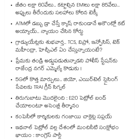
జీతం లక్షా 60వేలు.. కట్టాల్సిన EMIలు లక్షా 85వేలు..
అప్పులు తీరేందుకు సలహాలు కోరిన టెక్కీ
ATMలో డబ్బు డ్రా చేస్తే క్యాష్ రాకుండానే అకౌంట్లో కట్
అయ్యాయ్.. న్యాయం చేసిన కోర్టు
గ్రాడ్యుయేట్లకు శుభవార్త.. TCS, విప్రో, ఇన్ఫోసిస్, టెక్
మహీంద్రా, హెచ్సీఎల్ ఏం చేస్తున్నాయంటే?
ప్రేమకు తండ్రి అడ్డుపడుతున్నాడని పోలీస్ స్టేషన్⁪కు
రాజేంద్ర నగర్ ఎమ్మెల్యే కొడుకు !
5Gలో కొత్త మార్పులు.. జియో, ఎయిర్‌టెల్ స్లైసింగ్
సేవలకు TRAI గ్రీన్ సిగ్నల్
తిరుగుబాటు మొదలైంది : E20 పెట్రోల్ బంద్
చేయాలంటూ అసెంబ్లీ తీర్మానం
కంపెనీలో కార్మికులకు గంజాయి చాక్లెట్ల సప్లయ్
ఇథనాల్ పెట్రోల్ వల్ల దేశంలో మంచినీటి సంక్షోభం
ఖాయం : కాంగ్రెస్ పార్టీ