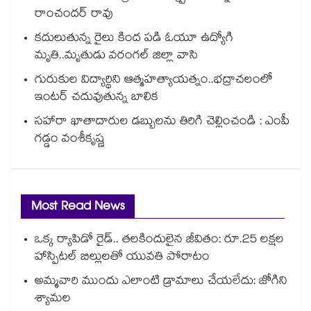
రాంచందర్ రావు
కదులుతున్న రైలు కింద పడి ఓయూ ఉద్యోగి
మృతి..మృతుడు వరంగల్ జిల్లా వాసి
గురుకుల విద్యార్థిని ఆత్మహత్యాయత్నం..భద్రాచలంలో
ఇంటర్ చదువుతున్న బాలిక
సహారా ఖాతాదారుల డబ్బులను తిరిగి చెల్లించండి : ఎంపీ
గడ్డం వంశీకృష్ణ
Most Read News
ఒక్క ర్యాపిడో రైడ్.. తలకిందులైన జీవితం: రూ.25 లక్షల
హాస్పిటల్ బిల్లులతో యువతి పోరాటం
అమ్మవారి ముందు ఎలాంటి డ్రామాలు చేయలేదు: జోగిని
శ్యామల