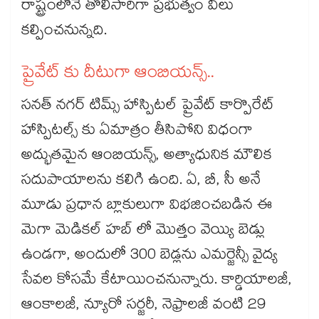
రాష్ట్రంలోనే తొలిసారిగా ప్రభుత్వం వీలు
కల్పించనున్నది.
ప్రైవేట్ కు దీటుగా ఆంబియన్స్..
సనత్ నగర్ టిమ్స్ హాస్పిటల్ ప్రైవేట్ కార్పొరేట్
హాస్పిటల్స్ కు ఏమాత్రం తీసిపోని విధంగా
అద్భుతమైన ఆంబియన్స్, అత్యాధునిక మౌలిక
సదుపాయాలను కలిగి ఉంది. ఏ, బీ, సీ అనే
మూడు ప్రధాన బ్లాకులుగా విభజించబడిన ఈ
మెగా మెడికల్ హబ్‌ లో మొత్తం వెయ్యి బెడ్లు
ఉండగా, అందులో 300 బెడ్లను ఎమర్జెన్సీ వైద్య
సేవల కోసమే కేటాయించనున్నారు. కార్డియాలజీ,
ఆంకాలజీ, న్యూరో సర్జరీ, నెఫ్రాలజీ వంటి 29