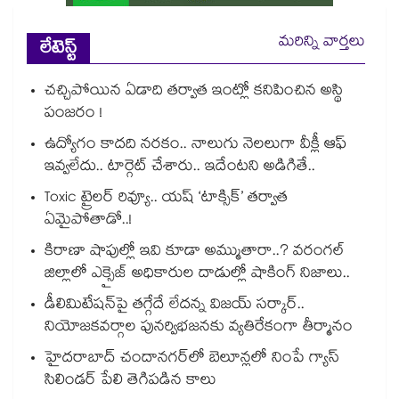
మరిన్ని వార్తలు
లేటెస్ట్
చచ్చిపోయిన ఏడాది తర్వాత ఇంట్లో కనిపించిన అస్థి
పంజరం !
ఉద్యోగం కాదది నరకం.. నాలుగు నెలలుగా వీక్లీ ఆఫ్
ఇవ్వలేదు.. టార్గెట్ చేశారు.. ఇదేంటని అడిగితే..
Toxic ట్రైలర్ రివ్యూ.. యష్ ‘టాక్సిక్’ తర్వాత
ఏమైపోతాడో..!
కిరాణా షాపుల్లో ఇవి కూడా అమ్ముతారా..? వరంగల్
జిల్లాలో ఎక్సైజ్ అధికారుల దాడుల్లో షాకింగ్ నిజాలు..
డీలిమిటేషన్‎పై తగ్గేదే లేదన్న విజయ్ సర్కార్..
నియోజకవర్గాల పునర్విభజనకు వ్యతిరేకంగా తీర్మానం
హైదరాబాద్⁪ చందానగర్⁫లో బెలూన్లలో నింపే గ్యాస్
సిలిండర్ పేలి తెగిపడిన కాలు