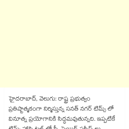
హైదరాబాద్, వెలుగు: రాష్ట్ర ప్రభుత్వం
ప్రతిష్టాత్మకంగా నిర్మిస్తున్న సనత్ నగర్ టిమ్స్ లో
వినూత్న ప్రయోగానికి సిద్ధమవుతున్నది. ఇప్పటికే