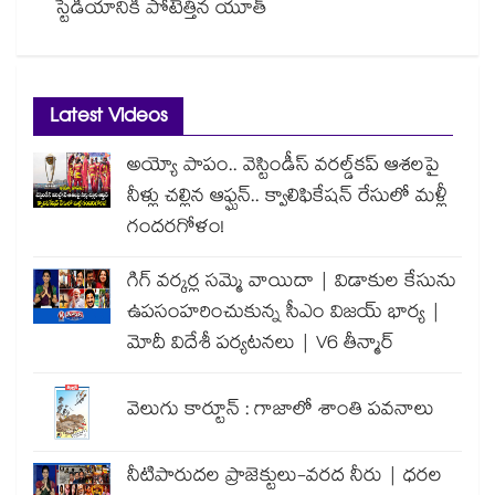
స్టేడియానికి పోటెత్తిన యూత్
Latest Videos
అయ్యో పాపం.. వెస్టిండీస్ వరల్డ్‌కప్ ఆశలపై
నీళ్లు చల్లిన ఆఫ్ఘన్.. క్వాలిఫికేషన్ రేసులో మళ్లీ
గందరగోళం!
గిగ్ వర్కర్ల సమ్మె వాయిదా | విడాకుల కేసును
ఉపసంహరించుకున్న సీఎం విజయ్ భార్య |
మోదీ విదేశీ పర్యటనలు | V6 తీన్మార్
వెలుగు కార్టూన్ : గాజాలో శాంతి పవనాలు
నీటిపారుదల ప్రాజెక్టులు-వరద నీరు | ధరల