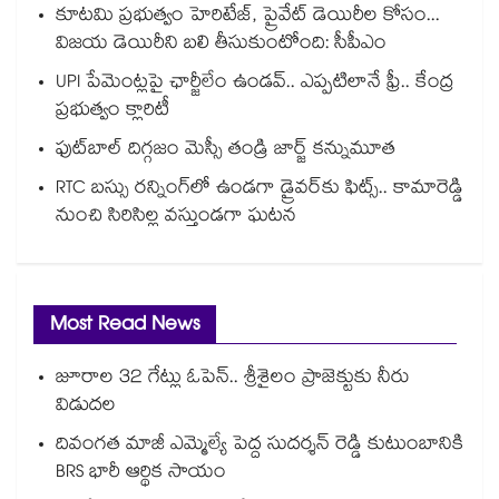
కూటమి ప్రభుత్వం హెరిటేజ్, ప్రైవేట్ డెయిరీల కోసం...
విజయ డెయిరీని బలి తీసుకుంటోంది: సీపీఎం
UPI పేమెంట్లపై ఛార్జీలేం ఉండవ్.. ఎప్పటిలానే ఫ్రీ.. కేంద్ర
ప్రభుత్వం క్లారిటీ
ఫుట్‎బాల్ దిగ్గజం మెస్సీ తండ్రి జార్జ్ కన్నుమూత
RTC బస్సు రన్నింగ్⁫లో ఉండగా డ్రైవర్‌కు ఫిట్స్.. కామారెడ్డి
నుంచి సిరిసిల్ల వస్తుండగా ఘటన
Most Read News
జూరాల 32 గేట్లు ఓపెన్.. శ్రీశైలం ప్రాజెక్టుకు నీరు
విడుదల
దివంగత మాజీ ఎమ్మెల్యే పెద్ద సుదర్శన్ రెడ్డి కుటుంబానికి
BRS భారీ ఆర్థిక సాయం