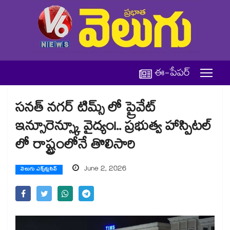
ఈ-పేపర్
సనత్ నగర్ టిమ్స్ లో ప్రైవేట్
ఇన్సూరెన్స్కూ వైద్యం!.. ప్రభుత్వ హాస్పిటల్
లో రాష్ట్రంలోనే తొలిసారి
June 2, 2026
వెలుగు ఎక్స్‌క్లుసివ్