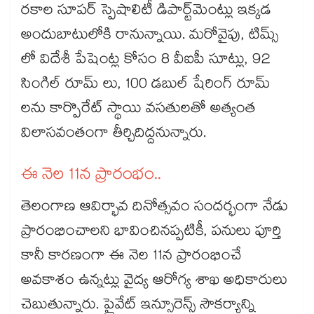
రకాల సూపర్ స్పెషాలిటీ డిపార్ట్‌మెంట్లు ఇక్కడ
అందుబాటులోకి రానున్నాయి. మరోవైపు, టిమ్స్
లో విదేశీ పేషెంట్ల కోసం 8 వీఐపీ సూట్లు, 92
సింగిల్ రూమ్‌ లు, 100 డబుల్ షేరింగ్ రూమ్‌
లను కార్పొరేట్ స్థాయి వసతులతో అత్యంత
విలాసవంతంగా తీర్చిదిద్దనున్నారు.
ఈ నెల 11న ప్రారంభం..
తెలంగాణ ఆవిర్భావ దినోత్సవం సందర్భంగా నేడు
ప్రారంభించాలని భావించినప్పటికీ, పనులు పూర్తి
కానీ కారణంగా ఈ నెల 11న ప్రారంభించే
అవకాశం ఉన్నట్లు వైద్య ఆరోగ్య శాఖ అధికారులు
చెబుతున్నారు. ప్రైవేట్ ఇన్సూరెన్స్ సౌకర్యాన్ని