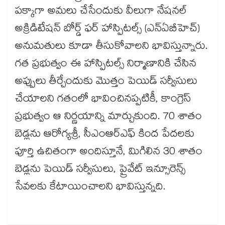
పక్కాగా అమలు చేసేందుకు వీలుగా నేషనల్
అక్రిడిటేషన్ బోర్డ్ ఫర్ హాస్పిటల్స్ (ఎన్ఏబీహెచ్)
అనుమతులు కూడా తీసుకోవాలని భావిస్తున్నారు.
గత ప్రభుత్వం ఈ హాస్పిటల్స్ నిర్మాణానికి చేసిన
అప్పులు తీర్చేందుకు మొత్తం పెయిడ్ సర్వీసులు
చేయాలని గతంలో భావించినప్పటికీ, కాంగ్రెస్
ప్రభుత్వం ఆ నిర్ణయాన్ని మార్చుకుంది. 70 శాతం
బెడ్లను ఆరోగ్యశ్రీ, సీఎంఆర్ఎఫ్ కింద పేదలకు
పూర్తి ఉచితంగా అందిస్తూనే, మిగిలిన 30 శాతం
బెడ్లను పెయిడ్ సర్వీసులు, ప్రైవేట్ ఇన్సూరెన్స్
సేవలకు కేటాయించాలని భావిస్తున్నది.