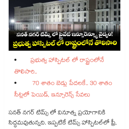
ప్రభుత్వ హాస్పిటల్ లో రాష్ట్రంలోనే
తొలిసారి..
70 శాతం బెడ్లు పేదలకే.. 30 శాతం
సీట్లలో పెయిడ్, ఇన్సూరెన్స్ సేవలు
సనత్ నగర్ టిమ్స్ లో వినూత్న ప్రయోగానికి
సిద్ధమవుతున్నది. ఇప్పటికే టిమ్స్ హాస్పిటల్​లో ఫ్రీ,