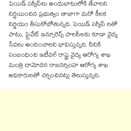
పెయిడ్ సర్వీస్​లు అందుబాటులోకి తేవాలని
నిర్ణయించిన ప్రభుత్వం తాజాగా మరో కీలక
నిర్ణయం తీసుకోబోతున్నది. పెయిడ్ సర్వీస్ లతో
పాటు, ప్రైవేట్ ఇన్సూరెన్స్ పాలసీలకు కూడా వైద్య
సేవలు అందించాలని భావిస్తున్నది. దీనికి
సంబంధించి ఇటీవలే రాష్ట్ర వైద్య ఆరోగ్య శాఖ
మంత్రి దామోదర రాజనర్సింహ ఆరోగ్య శాఖ
అధికారులతో చర్చించినట్లు తెలుస్తున్నది.