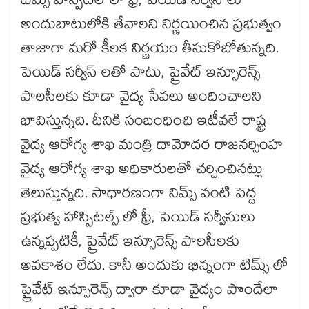
టిమ్స్ హాస్పిటల్ లో ఫ్రీ, పెయిడ్ సర్వీస్ లు
అందుబాటులోకి తేవాలని నిర్ణయించిన ప్రభుత్వం
తాజాగా మరో కీలక నిర్ణయం తీసుకోబోతున్నది.
పెయిడ్ సర్వీస్ లతో పాటు, ప్రైవేట్ ఇన్సూరెన్స్
పాలసీలకు కూడా వైద్య సేవలు అందించాలని
భావిస్తున్నది. దీనికి సంబంధించి ఇటీవలే రాష్ట్ర
వైద్య ఆరోగ్య శాఖ మంత్రి దామోదర రాజనర్సింహ
వైద్య ఆరోగ్య శాఖ అధికారులతో చర్చించినట్లు
తెలుస్తున్నది. సాధారణంగా నిమ్స్ వంటి పెద్ద
ప్రభుత్వ హాస్పిటల్స్ లో ఫ్రీ, పెయిడ్ సర్వీసులు
ఉన్నప్పటికీ, ప్రైవేట్ ఇన్సూరెన్స్ పాలసీలకు
అవకాశం లేదు. కానీ అందుకు భిన్నంగా టిమ్స్‌ లో
ప్రైవేట్ ఇన్సూరెన్స్ ద్వారా కూడా వైద్యం పొందేలా