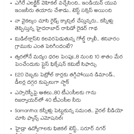
ఎగిరే ఎలక్ట్రిక్ వెహికల్ వచ్చేసింది.. ఇండియన్ యువ
ఇంజనీరు తయారు చేశాడు.. టెస్ట్ సక్సెస్ అయింది
నా వైకల్యం చూసి రైడ్స్ క్యాన్సిల్ చేస్తున్నరు.. కన్నీళ్లు
తెప్పిస్తున్న హైదరాబాద్ రాపిడో రైడర్ గాథ
మిడిల్‌క్లాస్‌ని కలవరపెడుతున్న గోల్డ్ ర్యాలీ.. శనివారం
గ్రాముకు ఎంత పెరిగిందంటే?
త్వరలోనే మద్యం ధ‌‌ర‌‌ల పెంపు!..8 నుంచి 10 శాతం మేర
పెంచేందుకు ప్రైస్ ఫిక్సేష‌‌న్ క‌‌మిటీ సిఫార్సు
E20 దెబ్బకు పెట్రోల్ కార్లకు తగ్గిపోయిన డిమాండ్..
డీలర్ల దగ్గర కుప్పలుగా స్టాక్
ఎస్సారెస్పీపై ఆశలు..80 టీఎంసీలకు గాను
రిజర్వాయర్‌‌‌‌‌‌‌‌‌‌‌‌‌‌‌‌లో 40 టీఎంసీల నీరు
Samantha: కన్నీళ్లు పెట్టుకున్న సమంత.. వైరల్ వీడియో
చూసి ఫ్యాన్స్ ఎమోషనల్!
హైడ్రా ఉద్యోగాలకు ఫిజికల్ టెస్ట్.. సరూర్ నగర్