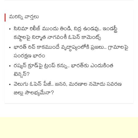
మరిన్ని వార్తలు
సినిమా రిలీజ్ ముందు తిండి, నిద్ర ఉండవు.. ఇండస్ట్రీ
కష్టాలపై నిర్మాత నాగవంశీ ఓపెన్ కామెంట్స్
భారత్ రిచ్ కాకముందే వృద్ధాప్యంలోకి ప్రజలు.. గ్రామాలపై
సంరక్షణ భారం
రష్యన్ క్రూడ్‌పై ట్రంప్ కన్ను.. భారత్‌కు ఎందుకింత
టెన్షన్?
వెలుగు ఓపెన్ పేజీ.. జనన, మరణాల నమోదు సవరణ
బిల్లు సౌలభ్యమేనా?