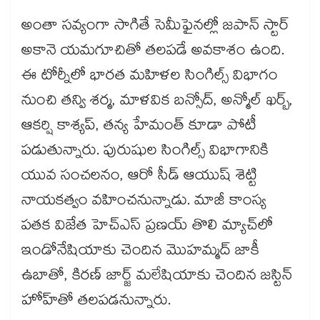
అంతా సవ్యంగా సాగితే సెమీఫైనల్లో జపాన్ స్టార్
అకానె యమగూచితో తలపడే అవకాశం ఉంది.
ఈ టోర్నీలో భారత మహిళల సింగిల్స్ విభాగం
నుంచి తన్వి శర్మ, మాళవిక బన్సోద్, అన్మోల్ ఖర్బ్,
ఆకర్షి కాశ్యప్, తన్య హేమంత్ కూడా పోటీ
పడుతున్నారు. పురుషుల సింగిల్స్ విభాగానికి
యువ సంచలనం, ఆరో సీడ్ ఆయుష్ శెట్టి
నాయకత్వం వహించనున్నాడు. మాజీ కాంస్య
పతక విజేత హెచ్ఎస్ ప్రణయ్ తొలి మ్యాచ్‌‌లో
ఇండోనేషియాకు చెందిన మొహమ్మద్ జాకీ
ఉబాతో, కిరణ్ జార్జ్ మలేషియాకు చెందిన జస్టిన్
హోహ్‌‌తో తలపడనున్నారు.