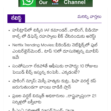
మరిన్ని వార్తలు
లేటెస్ట్
హనీట్రాప్‌లో చిక్కిన IAF కమాండర్..చాటింగ్, వీడియో
కాల్స్ లో డిఫెన్స్ రహస్యాలు లీక్ చేసినందుకు అరెస్ట్!
Netflix Trending Movies: వీకెండ్‌కు నెట్‌ఫ్లిక్స్‌లో ఫుల్
ఎంటర్‌టైన్‌మెంట్.. టాప్ 10లో దూసుకెళ్తున్న మూవీస్
ఇవే!
సంతోషంగా లేకపోతే ఆఫీసుకు రావొద్దు: 10 రోజులు
పెయిడ్ లీవ్స్ ఇస్తున్న కంపెనీ.. ఎక్కడంటే?
షాకింగ్ న్యూస్: మెస్సీ హత్యకు కుట్ర.. ఫిఫా వరల్డ్ కప్
జరుగుతుండగా బాంబు దాడికి ప్లాన్
ప్రజల వద్దకే విద్యుత్ అధికారులు ..రాష్ట్రవ్యాప్తంగా 21
సర్కిళ్లలో బస్తీబాట