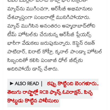
చివరి ఓవర్లలో విరాట్ కోహ్లీ భారీ సిక్సర్‌తో
మ్యాచ్‌ను ముగించగా, ఆర్‌సీబీ అభిమానులు
దేశవ్యాప్తంగా సంబరాల్లో మునిగిపోయారు.
మ్యాచ్ ముగిసిన అనంతరం అహ్మదాబాద్‌లోని
టీమ్ హోటల్‌కు చేరుకున్న ఆర్‌సీబీ ప్లేయర్స్
భారీగా వేడుకలు జరుపుకున్నారు. కెప్టెన్ రజత్
పాటిదార్, విరాట్ కోహ్లీ, కృనాల్ పాండ్యా హోటల్
సిబ్బందితో కలిసి పంజాబీ ధోల్ బీట్స్‌కు
అదిరిపోయే డాన్స్ చేశారు.
►ALSO READ |
కప్పు కొట్టింది బెంగళూరు..
తెలుగు రాష్ట్రాల్లో RCB ఫ్యాన్స్ ఓవరాక్షన్.. పిచ్చ
కొట్టుడు కొట్టిన పోలీసులు