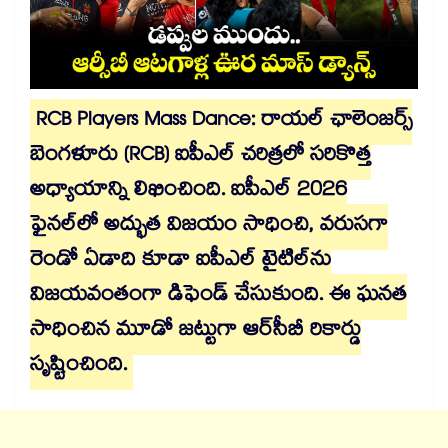
RCB Players Mass Dance: రాయల్ ఛాలెంజర్స్
బెంగళూరు (RCB) ఐపీఎల్ చరిత్రలో సరికొత్త
అధ్యాయాన్ని లిఖించింది. ఐపీఎల్ 2026
ఫైనల్‌లో అద్భుత విజయం సాధించి, వరుసగా
రెండో ఏడాది కూడా ఐపీఎల్ టైటిల్‌ను
విజయవంతంగా డిఫెండ్ చేసుకుంది. ఈ ఘనత
సాధించిన మూడో జట్టుగా ఆర్‌సీబీ రికార్డు
సృష్టించింది.