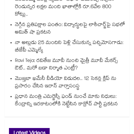
రెండున్నర లక్షల మంది ఖాతాల్లోకి రూ.6వేల 800
కోట్లు..
నెగ్గిన ప్రతిపక్షాల పంతం: విద్యార్థులపై లాఠీచార్జ్‎పై సభలో
అమిత్ షా ప్రకటన
నా అల్లుడు 25 మందిని పెళ్లి చేసుకున్న పచ్చిమోసగాడు:
బీజేపీ ఎమ్మెల్యే
Ravi Teja: రవితేజ మూవీ నుంచి మైత్రీ మూవీ మేకర్స్
ఔట్.. మరో బడా నిర్మాత ఎంట్రీ?
మొజ్తబా ఖమేనీ వీడియో విడుదల.. 12 సెకన్ల క్లిప్ ను
ప్రసారం చేసిన ఇరాన్ వార్తాసంస్థ
ప్రధాన మంత్రి ఎమర్జెన్సీ ఫండ్ నుంచే మాకు నిధులు:
కేంద్రాన్ని ఇరకాటంలోకి నెట్టేసిన కాక్రోచ్ పార్టీ ప్రకటన
Latest Videos