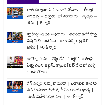
లాల్ దర్వాజా మహంకాళి బోనాలు | తీన్మార్
చంద్రవ్వ – భక్తులు, పోతరాజులు | నృత్యం –
భీమా | తీన్మార్
హైకోర్టు-ఉచిత పథకాలు | తెలంగాణలో కొత్త
పెన్షన్ నిబంధనలు | భారీ వర్షం-ట్రాఫిక్
జామ్ | V6 తీన్మార్
అయ్యో పాపం.. వెస్టిండీస్ వరల్డ్‌కప్ ఆశలపై
నీళ్లు చల్లిన ఆఫ్ఘన్.. క్వాలిఫికేషన్ రేసులో మళ్లీ
గందరగోళం!
గిగ్ వర్కర్ల సమ్మె వాయిదా | విడాకుల కేసును
ఉపసంహరించుకున్న సీఎం విజయ్ భార్య |
మోదీ విదేశీ పర్యటనలు | V6 తీన్మార్