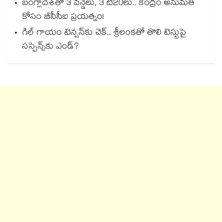
బంగ్లాదేశ్⁬తో 3 వన్డేలు, 3 టీ20లు.. కేంద్రం అనుమతి
కోసం బీసీసీఐ ప్రయత్నం!
గిల్ గాయం టెన్షన్‌కు చెక్.. శ్రీలంకతో తొలి టెస్టుపై
సస్పెన్స్‌కు ఎండ్?