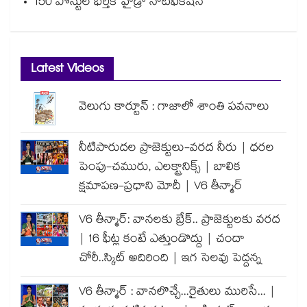
150 పోస్టుల భర్తీకి హైడ్రా నోటిఫికేషన్
Latest Videos
వెలుగు కార్టూన్ : గాజాలో శాంతి పవనాలు
నీటిపారుదల ప్రాజెక్టులు-వరద నీరు | ధరల
పెంపు-చమురు, ఎలక్ట్రానిక్స్ | బాలిక
క్షమాపణ-ప్రధాని మోదీ | V6 తీన్మార్
V6 తీన్మార్: వానలకు బ్రేక్.. ప్రాజెక్టులకు వరద
| 16 ఫీట్ల కంటే ఎత్తుండొద్దు | చందా
చోరీ..స్కిట్ అదిరింది | ఇగ సెలవు పెద్దన్న
V6 తీన్మార్ : వానలొచ్చే...రైతులు మురిసే... |