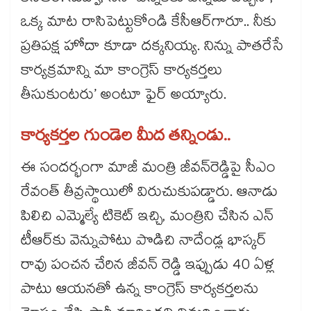
ఒక్క మాట రాసిపెట్టుకోండి కేసీఆర్​గారూ.. నీకు
ప్రతిపక్ష హోదా కూడా దక్కనియ్య. నిన్ను పాతరేసే
కార్యక్రమాన్ని మా కాంగ్రెస్ కార్యకర్తలు
తీసుకుంటరు’ అంటూ ఫైర్​ అయ్యారు.
కార్యకర్తల గుండెల మీద తన్నిండు..
ఈ సందర్భంగా మాజీ మంత్రి జీవన్​రెడ్డిపై సీఎం
రేవంత్​ తీవ్రస్థాయిలో విరుచుకుపడ్డారు. ఆనాడు
పిలిచి ఎమ్మెల్యే టికెట్​ ఇచ్చి, మంత్రిని చేసిన ఎన్​
టీఆర్​కు వెన్నుపోటు పొడిచి నాదేండ్ల భాస్కర్
రావు పంచన చేరిన జీవన్ రెడ్డి ఇప్పుడు 40 ఏళ్ల
పాటు ఆయనతో ఉన్న కాంగ్రెస్ కార్యకర్తలను