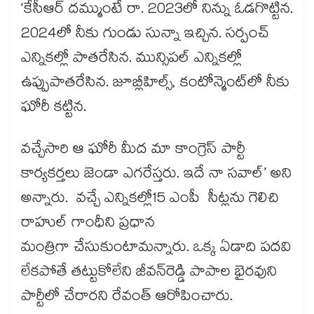
‘కేసీఆర్ దమ్ముంటే రా. 2023లో నిన్ను ఓడగొట్టిన.
2024లో నీకు గుండు సున్నా ఇచ్చిన. సర్పంచ్
ఎన్నికల్లో పాతరేసిన. మున్సిపల్ ఎన్నికల్లో
ఉప్పుపాతరేసిన. జూబ్లీహిల్స్, కంటోన్మెంట్​లో నీకు
ఘోరీ కట్టిన.
వచ్చేసారి ఆ ఘోరీ మీద మా కాంగ్రెస్ పార్టీ
కార్యకర్తలు జెండా ఎగరేస్తరు. ఇదే నా సవాల్’ అని
అన్నారు. వచ్చే ఎన్నికల్లో15 ఎంపీ సీట్లను గెలిచి
రాహుల్ గాంధీని ప్రధాన
మంత్రిగా చేసుకుంటామన్నారు. ఒక్క ఏడాది పదవి
లేకపోతే తట్టుకోలేని జీవన్​రెడ్డి పాపాల భైరవుని
పార్టీలో చేరారని రేవంత్ ఆరోపించారు.