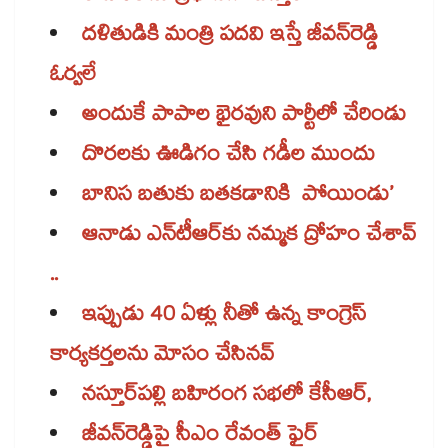
దళితుడికి మంత్రి పదవి ఇస్తే జీవన్​రెడ్డి
ఓర్వలే
అందుకే పాపాల భైరవుని పార్టీలో చేరిండు
దొరలకు ఊడిగం చేసి గడీల ముందు
బానిస బతుకు బతకడానికి పోయిండు’
ఆనాడు ఎన్​టీఆర్​కు నమ్మక ద్రోహం చేశావ్​
..
ఇప్పుడు 40 ఏళ్లు నీతో ఉన్న కాంగ్రెస్​
కార్యకర్తలను మోసం చేసినవ్​
నస్తూర్​పల్లి బహిరంగ సభలో కేసీఆర్,
జీవన్​రెడ్డిపై సీఎం రేవంత్​ ఫైర్​