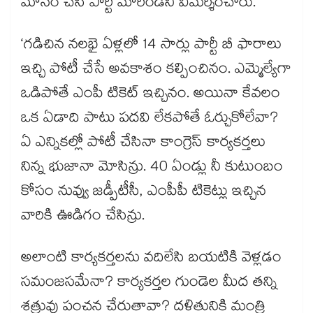
మోసం చేసి పార్టీ మారిండని విమర్శించారు.
‘గడిచిన నలభై ఏళ్లలో 14 సార్లు పార్టీ బీ ఫారాలు
ఇచ్చి పోటీ చేసే అవకాశం కల్పించినం. ఎమ్మెల్యేగా
ఒడిపోతే ఎంపీ టికెట్ ఇచ్చినం. అయినా కేవలం
ఒక ఏడాది పాటు పదవి లేకపోతే ఓర్చుకోలేవా?
ఏ ఎన్నికల్లో పోటీ చేసినా కాంగ్రెస్ కార్యకర్తలు
నిన్న భుజానా మోసిన్రు. 40 ఏండ్లు నీ కుటుంబం
కోసం నువ్వు జడ్పీటీసీ, ఎంపీపీ టికెట్లు ఇచ్చిన
వారికి ఊడిగం చేసిన్రు.
అలాంటి కార్యకర్తలను వదిలేసి బయటికి వెళ్లడం
సమంజసమేనా? కార్యకర్తల గుండెల మీద తన్ని
శత్రువు పంచన చేరుతావా? దళితునికి మంత్రి