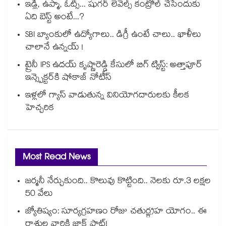
ఇడ్లీ, ఉప్మా, ఓట్స్... షుగర్ లెవెల్స్ కంట్రోల్ చేసేందుకు
ఏది బెస్ట్ అంటే...?
SBI బ్యాంకులో ఉద్యోగాలు.. డిగ్రీ ఉంటే చాలు.. ఖాళీలు
చాలానే ఉన్నయ్ !
ట్రైనీ IPS ఉదయ్ కృష్ణారెడ్డి కేసులో బిగ్ ట్విస్ట్: అత్తాపూర్
ఇన్స్పెక్టర్‎కి షోకాజ్ నోటీస్
ఇళ్లలో గ్యాస్ వాడుతున్న వినియోగదారులకు కీలక
హెచ్చరిక
Most Read News
జర్మనీ నేర్చుకుంది.. కొలువు కొట్టింది.. నెలకు రూ.3 లక్షల
50 వేలు
జ్యోతిష్యం: సూర్యగ్రహణం రోజు చతుర్గ్రహ యోగం.. ఈ
రాశుల వారికి జాక్ పాట్!