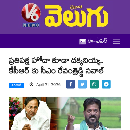
ఈ-పేపర్
ప్రతిపక్ష హోదా కూడా దక్కనియ్య..
కేసీఆర్ కు సీఎం రేవంత్రెడ్డి సవాల్
April 21, 2026
వరంగల్