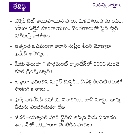
మరిన్ని వార్తలు
లేటెస్ట్
ఎక్సైరీ డేట్ అయిపోయిన పాలు, కుళ్లిపోయిన మాంసం,
బూజు పట్టిన కూరగాయలు.. బెంగళూరులో ఫైవ్ స్టార్
హోటల్స్ బాగోతం
అత్యంత విషమంగా ఇరాన్ సుప్రీం లీడర్ మోజ్తాబా
ఖమేనీ ఆరోగ్యం..!
మీకు తెలుసా ? పార్లమెంట్ క్యాంటీన్⁪లో 2003 నుంచే
కూల్ డ్రింక్స్ బ్యాన్ !
ట్యాటూ ఛేదించిన మర్డర్ మిస్టరీ... ఏడేళ్ల కిందటి కేసులో
షాకింగ్ నిజాలు ...
ఫిల్మ్ ఫెడరేషన్ సహాయ నిరాకరణ.. జానీ మాస్టర్ భార్య
తీరును ఎండగడుతూ లేఖ
బీదర్–యశ్వంత్ పూర్ ట్రైన్‎కు తప్పిన పెను ప్రమాదం..
ఇంజన్‎లో ఒక్కసారిగా చెలరేగిన పొగలు