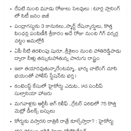
రేపటి నుంచి మూడు రోజులు సెలవులు : టూర్ల ప్లానింగ్
లో సిటీ జనం బిజీ
పంద్రాగస్టుకు 3 కానుకలు..స్మార్ట్ రేషన్కార్డులు, కొత్త
పింఛన్ల పంపిణీకి శ్రీకారం అదే రోజు నుంచి గిగ్ వర్కర్ల
చట్టం అమల్లోకి
ఏపీ నీటి తరలింపు షురూ..శ్రీశైలం నుంచి పోతిరెడ్డిపాడు
ద్వారా నీళ్లు తన్నుకుపోతున్న పొరుగు రాష్ట్రం
ఇలా తయారవుతున్నారేంటమ్మా.. భార్య చాటింగ్ చూసి
భయంతో పోలీస్ స్టేషన్⁫కు భర్త !
కంటెంప్ట్ కేసులో హైకోర్టు ఎదుట.. IAS సందీప్
సుల్తానియా హాజరు
మగవాళ్లకు ఆర్టీసీ బిగ్ రిలీఫ్ ..గ్రేటర్ పరిధిలో 75 కొత్త
మెట్రో డీలక్స్ బస్సులు
కోర్టుకు వస్తారని రాత్రికి రాత్రే కూల్చేస్తారా? : హైకోర్టు