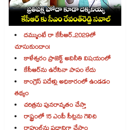
దమ్ముంటే రా కేసీఆర్..​2029లో
చూసుకుందాం!
కాళేశ్వరం ప్రాజెక్ట్​ అవినీతి విషయంలో
కేసీఆర్​ను ఉరేసినా పాపం లేదు
కాంగ్రెస్​ పదేళ్లు అధికారంలో ఉండడం
తథ్యం
చరిత్రను పునరావృతం చేస్తా
రాష్ట్రంలో 15 ఎంపీ సీట్లను గెలిచి
రాహుల్​ను ప్రధానిగా చేస్తాం