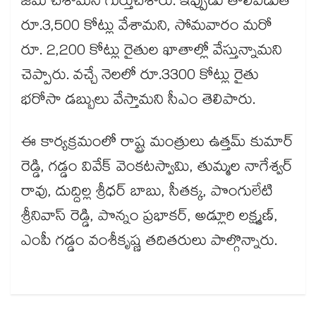
జమ చేశామని గుర్తుచేశారు. ఇప్పుడు తొలివిడుత
రూ.3,500 కోట్లు వేశామని, సోమవారం మరో
రూ. 2,200 కోట్లు రైతుల ఖాతాల్లో వేస్తున్నామని
చెప్పారు. వచ్చే నెలలో రూ.3300 కోట్లు రైతు
భరోసా డబ్బులు వేస్తామని సీఎం తెలిపారు.
ఈ కార్యక్రమంలో రాష్ట్ర మంత్రులు ఉత్తమ్ కుమార్
రెడ్డి, గడ్డం వివేక్ వెంకటస్వామి, తుమ్మల నాగేశ్వర్​
రావు, దుద్దిల్ల శ్రీధర్ బాబు, సీతక్క, పొంగులేటి
శ్రీనివాస్ రెడ్డి, పొన్నం ప్రభాకర్, అడ్లూరి లక్ష్మణ్,
ఎంపీ గడ్డం వంశీకృష్ణ తదితరులు పాల్గొన్నారు.