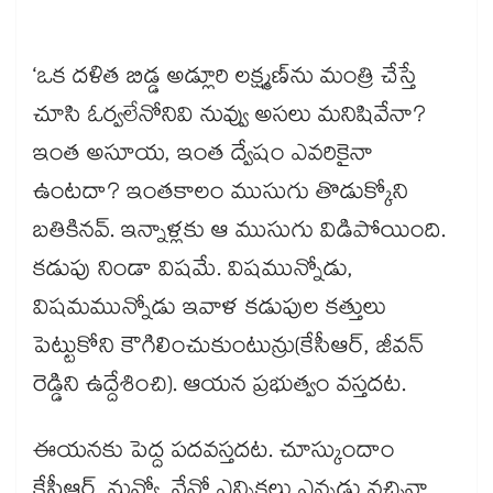
‘ఒక దళిత బిడ్డ అడ్లూరి లక్ష్మణ్​ను మంత్రి చేస్తే
చూసి ఓర్వలేనోనివి నువ్వు అసలు మనిషివేనా?
ఇంత అసూయ, ఇంత ద్వేషం ఎవరికైనా
ఉంటదా? ఇంతకాలం ముసుగు తొడుక్కోని
బతికినవ్. ఇన్నాళ్లకు ఆ ముసుగు విడిపోయింది.
కడుపు నిండా విషమే. విషమున్నోడు,
విషమమున్నోడు ఇవాళ కడుపుల కత్తులు
పెట్టుకోని కౌగిలించుకుంటున్రు(కేసీఆర్, జీవన్​
రెడ్డిని ఉద్దేశించి). ఆయన ప్రభుత్వం వస్తదట.
ఈయనకు పెద్ద పదవస్తదట. చూస్కుందాం
కేసీఆర్. నువ్వో, నేనో ఎన్నికలు ఎన్నడు వచ్చినా,