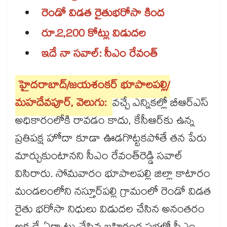
రెండో విడత రైతుభరోసా కింద
రూ.2,200 కోట్లు విడుదల
ఇదే నా సవాల్: సీఎం రేవంత్​
హైదరాబాద్/జయశంకర్ భూపాలపల్లి/
మహదేవపూర్, వెలుగు:
వచ్చే ఎన్నికల్లో బీఆర్ఎస్
అధికారంలోకి రావడం కాదు, కేసీఆర్​కు ఉన్న
ప్రతిపక్ష హోదా కూడా ఊడగొట్టకపోతే తన పేరు
మార్చుకుంటానని సీఎం రేవంత్​రెడ్డి సవాల్
విసిరారు. సోమవారం భూపాలపల్లి జిల్లా కాటారం
మండలంలోని నస్తూర్​పల్లి గ్రామంలో రెండో విడత
రైతు భరోసా నిధులు విడుదల చేసిన అనంతరం