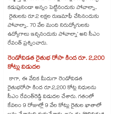
కడుపునిండా అన్నం పెట్టినందుకు పోవాల్నా..
రైతులకు రూ.2 లక్షల రుణమాఫీ చేసినందుకు
పోవాల్నా.. 70 వేల మంది నిరుద్యోగులకు
ఉద్యోగాలు ఇచ్చినందుకు పోవాల్నా’ అని సీఎం
రేవంత్ ప్రశ్నించారు.
రెండోవిడత రైతుభ రోసా కింద రూ. 2,200
కోట్లు విడుదల
కాగా, ఈ వేదిక మీదుగా రెండోవిడత
రైతుభరోసా కింద రూ.2,200 కోట్ల నిధులను
సీఎం రేవంత్​రెడ్డి విడుదల చేశారు. గతంలో
కేవలం 9 రోజుల్లో 9 వేల కోట్లు రైతుల ఖాతాలో