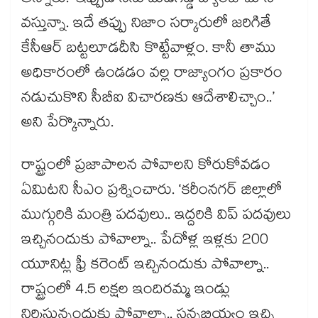
అన్నారు. ‘ఇప్పుడే నేను మేడిగడ్డ బ్యారేజీ చూసి
వస్తున్నా. ఇదే తప్పు నిజాం సర్కారులో జరిగితే
కేసీఆర్ బట్టలూడదీసి కొట్టేవాళ్లం. కానీ తాము
అధికారంలో ఉండడం వల్ల రాజ్యాంగం ప్రకారం
నడుచుకొని సీబీఐ విచారణకు ఆదేశాలిచ్చాం..’
అని పేర్కొన్నారు.
రాష్ట్రంలో ప్రజాపాలన పోవాలని కోరుకోవడం
ఏమిటని సీఎం ప్రశ్నించారు. ‘కరీంనగర్ జిల్లాలో
ముగ్గురికి మంత్రి పదవులు.. ఇద్దరికి విప్ పదవులు
ఇచ్చినందుకు పోవాల్నా.. పేదోళ్ల ఇళ్లకు 200
యూనిట్ల ఫ్రీ కరెంట్ ఇచ్చినందుకు పోవాల్నా..
రాష్ట్రంలో 4.5 లక్షల ఇందిరమ్మ ఇండ్లు
నిర్మిస్తున్నందుకు పోవాల్నా.. సన్నబియ్యం ఇచ్చి