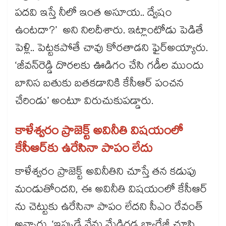
పదవి ఇస్తే నీలో ఇంత అసూయ.. ద్వేషం
ఉంటదా?’ అని నిలదీశారు. ఇట్లాంటోడు పెడితే
పెళ్లి.. పెట్టకపోతే చావు కోరతాడని ఫైర్​అయ్యారు.
‘జీవన్​రెడ్డి దొరలకు ఊడిగం చేసి గడీల ముందు
బానిస బతుకు బతకడానికి కేసీఆర్ పంచన
చేరిండు’ అంటూ విరుచుకుపడ్డారు.
కాళేశ్వరం ప్రాజెక్ట్ అవినీతి విషయంలో
కేసీఆర్​కు ఉరేసినా పాపం లేదు
కాళేశ్వరం ప్రాజెక్ట్ అవినీతిని చూస్తే తన కడుపు
మండుతోందని, ఈ అవినీతి విషయంలో కేసీఆర్​
ను చెట్టుకు ఉరేసినా పాపం లేదని సీఎం రేవంత్​