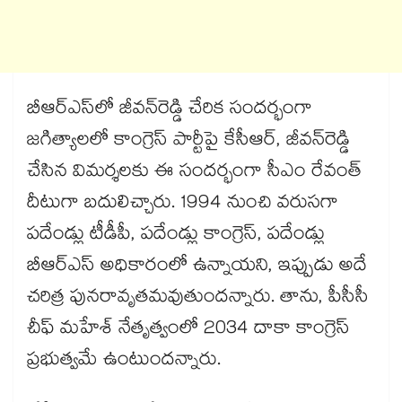
బీఆర్ఎస్​లో జీవన్​రెడ్డి చేరిక సందర్భంగా
జగిత్యాలలో కాంగ్రెస్ పార్టీపై కేసీఆర్, జీవన్​రెడ్డి
చేసిన విమర్శలకు ఈ సందర్భంగా సీఎం రేవంత్
దీటుగా బదులిచ్చారు. 1994 నుంచి వరుసగా
పదేండ్లు టీడీపీ, పదేండ్లు కాంగ్రెస్, పదేండ్లు
బీఆర్ఎస్ అధికారంలో ఉన్నాయని, ఇప్పుడు అదే
చరిత్ర పునరావృతమవుతుందన్నారు. తాను, పీసీసీ
చీఫ్ మహేశ్​ నేతృత్వంలో 2034 దాకా కాంగ్రెస్ ​
ప్రభుత్వమే ఉంటుందన్నారు.