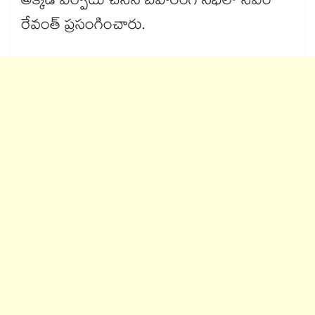
అక్కడే ఏర్పాటు చేసిన బహిరంగ సభలో సీఎం
రేవంత్ ప్రసంగించారు.