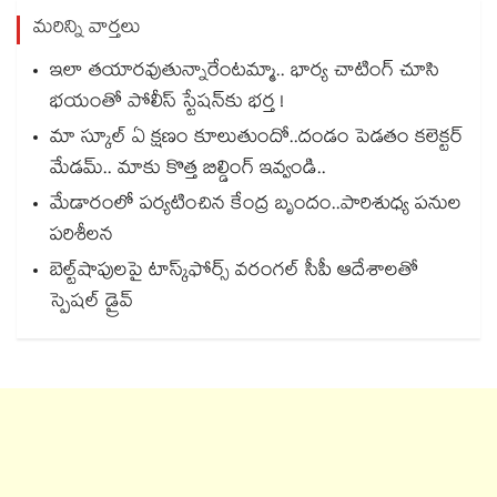
మరిన్ని వార్తలు
ఇలా తయారవుతున్నారేంటమ్మా.. భార్య చాటింగ్ చూసి
భయంతో పోలీస్ స్టేషన్⁫కు భర్త !
మా స్కూల్ ఏ క్షణం కూలుతుందో..దండం పెడతం కలెక్టర్
మేడమ్.. మాకు కొత్త బిల్డింగ్ ఇవ్వండి..
మేడారంలో పర్యటించిన కేంద్ర బృందం..పారిశుధ్య పనుల
పరిశీలన
బెల్ట్‌‌‌‌‌‌‌‌‌‌‌‌‌‌‌‌‌‌‌‌‌‌‌‌‌‌‌‌‌‌‌‌షాపులపై టాస్క్‌‌‌‌‌‌‌‌‌‌‌‌‌‌‌‌‌‌‌‌‌‌‌‌‌‌‌‌‌‌‌‌ఫోర్స్ వరంగల్‌‌‌‌‌‌‌‌‌‌‌‌‌‌‌‌‌‌‌‌‌‌‌‌‌‌‌‌‌‌‌‌ సీపీ ఆదేశాలతో
స్పెషల్ డ్రైవ్‌‌‌‌‌‌‌‌‌‌‌‌‌‌‌‌‌‌‌‌‌‌‌‌‌‌‌‌‌‌‌‌