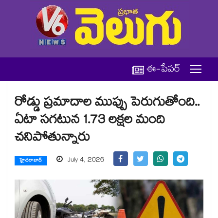
ఈ-పేపర్
రోడ్డు ప్రమాదాల ముప్పు పెరుగుతోంది..
ఏటా సగటున 1.73 లక్షల మంది
చనిపోతున్నారు
July 4, 2026
హైదరాబాద్