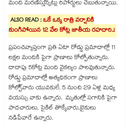
మంది మరణిస్తు్న్నట్లు రిపోర్టులు చెబుతున్నాయి.
ALSO READ :
ఒకే ఒక్క రాత్రి వర్షానికి
కుంగిపోయిన 12 వేల కోట్ల జాతీయ రహదారి..!
ప్రపంచవ్యాప్తంగా ప్రతి ఏటా రోడ్డు ప్రమాదాల్లో 11
లక్షల మందికి పైగా ప్రాణాలు కోల్పోతున్నారు.
దాదాపు 5కోట్ల మంది వైకల్యం పాలవుతున్నారు.
రోడ్డు ప్రమాదాల్లో అత్యధికంగా ప్రాణాలు
కోల్పో్వారు యువకులే. 5 నుంచి 29 ఏళ్ల మధ్య
వయస్సు వాకు ఉన్నారు. మృతుల్లో సగానికి పైగా
పాదచారులు, సైకిల్ తొక్కేవారు,బైకులు
నడిపేవారే ఉన్నారు.