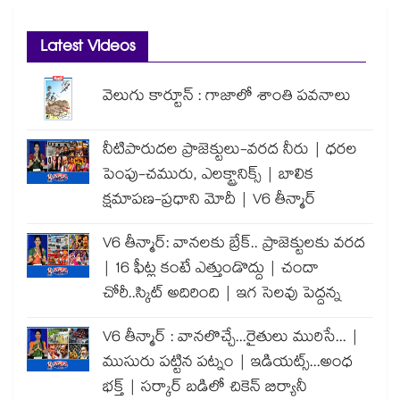
Latest Videos
వెలుగు కార్టూన్ : గాజాలో శాంతి పవనాలు
నీటిపారుదల ప్రాజెక్టులు-వరద నీరు | ధరల
పెంపు-చమురు, ఎలక్ట్రానిక్స్ | బాలిక
క్షమాపణ-ప్రధాని మోదీ | V6 తీన్మార్
V6 తీన్మార్: వానలకు బ్రేక్.. ప్రాజెక్టులకు వరద
| 16 ఫీట్ల కంటే ఎత్తుండొద్దు | చందా
చోరీ..స్కిట్ అదిరింది | ఇగ సెలవు పెద్దన్న
V6 తీన్మార్ : వానలొచ్చే...రైతులు మురిసే... |
ముసురు పట్టిన పట్నం | ఇడియట్స్...అంధ
భక్త్ | సర్కార్ బడిలో చికెన్ బిర్యానీ