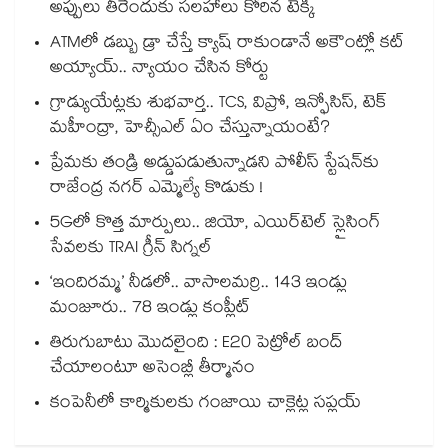
అప్పులు తీరేందుకు సలహాలు కోరిన టెక్కీ
ATMలో డబ్బు డ్రా చేస్తే క్యాష్ రాకుండానే అకౌంట్లో కట్
అయ్యాయ్.. న్యాయం చేసిన కోర్టు
గ్రాడ్యుయేట్లకు శుభవార్త.. TCS, విప్రో, ఇన్ఫోసిస్, టెక్
మహీంద్రా, హెచ్సీఎల్ ఏం చేస్తున్నాయంటే?
ప్రేమకు తండ్రి అడ్డుపడుతున్నాడని పోలీస్ స్టేషన్⁪కు
రాజేంద్ర నగర్ ఎమ్మెల్యే కొడుకు !
5Gలో కొత్త మార్పులు.. జియో, ఎయిర్‌టెల్ స్లైసింగ్
సేవలకు TRAI గ్రీన్ సిగ్నల్
‘ఇందిరమ్మ’ నీడలో.. వాసాలమర్రి.. 143 ఇండ్లు
మంజూరు.. 78 ఇండ్లు కంప్లీట్
తిరుగుబాటు మొదలైంది : E20 పెట్రోల్ బంద్
చేయాలంటూ అసెంబ్లీ తీర్మానం
కంపెనీలో కార్మికులకు గంజాయి చాక్లెట్ల సప్లయ్