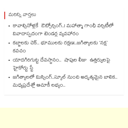
మరిన్ని వార్తలు
కావాల్సినోళ్లకే ఔట్సోర్సింగ్..! మహాత్మా గాంధీ వర్సిటీలో
వివాదాస్పదంగా టెండర్ల వ్యవహారం
కబ్జాలకు చెక్.. భూములకు రక్షణ!..జగిత్యాలకు ‘నక్ష’
కవచం
యాదగిరిగుట్ట దేవస్థానం.. షాపుల లీజు ఉత్తర్వులపై
హైకోర్టు స్టే
జగిత్యాలలో మిస్సింగ్..స్కూల్ నుంచి అదృశ్యమైన బాలిక..
మధ్యప్రదేశ్లో ఆచూకీ లభ్యం..