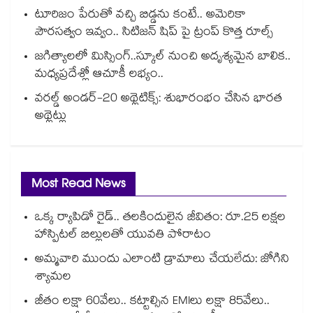
టూరిజం పేరుతో వచ్చి బిడ్డను కంటే.. అమెరికా
పౌరసత్వం ఇవ్వం.. సిటిజన్ షిప్ పై ట్రంప్ కొత్త రూల్స్
జగిత్యాలలో మిస్సింగ్..స్కూల్ నుంచి అదృశ్యమైన బాలిక..
మధ్యప్రదేశ్లో ఆచూకీ లభ్యం..
వరల్డ్‌ అండర్‌-20 అథ్లెటిక్స్: శుభారంభం చేసిన భారత
అథ్లెట్లు
Most Read News
ఒక్క ర్యాపిడో రైడ్.. తలకిందులైన జీవితం: రూ.25 లక్షల
హాస్పిటల్ బిల్లులతో యువతి పోరాటం
అమ్మవారి ముందు ఎలాంటి డ్రామాలు చేయలేదు: జోగిని
శ్యామల
జీతం లక్షా 60వేలు.. కట్టాల్సిన EMIలు లక్షా 85వేలు..