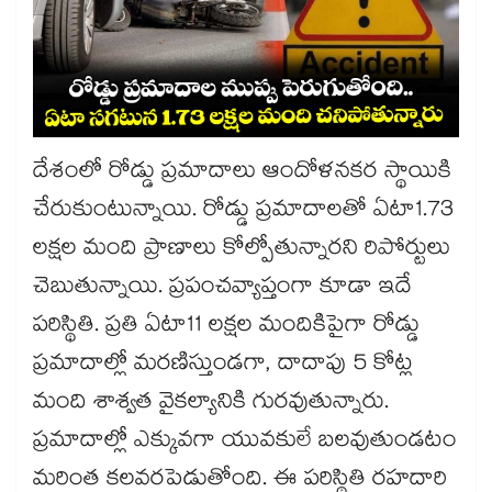
దేశంలో రోడ్డు ప్రమాదాలు ఆందోళనకర స్థాయికి
చేరుకుంటున్నాయి. రోడ్డు ప్రమాదాలతో ఏటా1.73
లక్షల మంది ప్రాణాలు కోల్పోతున్నారని రిపోర్టులు
చెబుతున్నాయి. ప్రపంచవ్యాప్తంగా కూడా ఇదే
పరిస్థితి. ప్రతి ఏటా11 లక్షల మందికిపైగా రోడ్డు
ప్రమాదాల్లో మరణిస్తుండగా, దాదాపు 5 కోట్ల
మంది శాశ్వత వైకల్యానికి గురవుతున్నారు.
ప్రమాదాల్లో ఎక్కువగా యువకులే బలవుతుండటం
మరింత కలవరపెడుతోంది. ఈ పరిస్థితి రహదారి