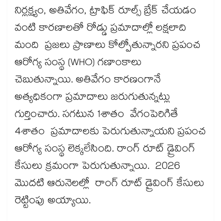
నిర్లక్ష్యం, అతివేగం, ట్రాఫిక్ రూల్స్ బ్రేక్ చేయడం
వంటి కారణాలతో రోడ్డు ప్రమాదాల్లో లక్షలాది
మంది ప్రజలు ప్రాణాలు కోల్పోతున్నారని ప్రపంచ
ఆరోగ్య సంస్థ (WHO) గణాంకాలు
చెబుతున్నాయి. అతివేగం కారణంగానే
అత్యధికంగా ప్రమాదాలు జరుగుతున్నట్లు
గుర్తించారు. సగటున 1శాతం వేగంపెరిగితే
4శాతం ప్రమాదాలకు పెరుగుతున్నాయని ప్రపంచ
ఆరోగ్య సంస్థ లెక్కలేసింది. రాంగ్ రూట్ డ్రైవింగ్
కేసులు క్రమంగా పెరుగుతున్నాయి. 2026
మొదటి ఆరునెలల్లో రాంగ్ రూట్ డ్రైవింగ్ కేసులు
రెట్టింపు అయ్యాయి.