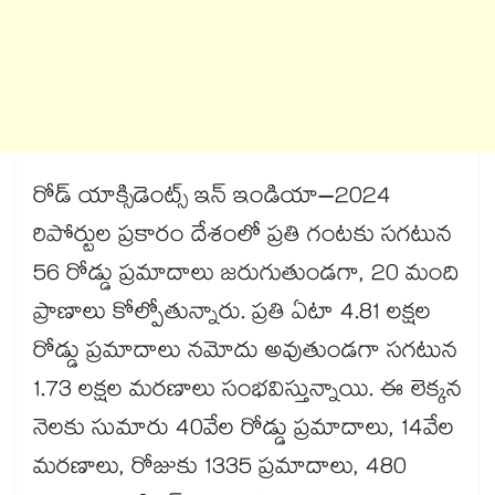
రోడ్ యాక్సిడెంట్స్ ఇన్ ఇండియా–2024
రిపోర్టుల ప్రకారం దేశంలో ప్రతి గంటకు సగటున
56 రోడ్డు ప్రమాదాలు జరుగుతుండగా, 20 మంది
ప్రాణాలు కోల్పోతున్నారు. ప్రతి ఏటా 4.81 లక్షల
రోడ్డు ప్రమాదాలు నమోదు అవుతుండగా సగటున
1.73 లక్షల మరణాలు సంభవిస్తున్నాయి. ఈ లెక్కన
నెలకు సుమారు 40వేల రోడ్డు ప్రమాదాలు, 14వేల
మరణాలు, రోజుకు 1335 ప్రమాదాలు, 480