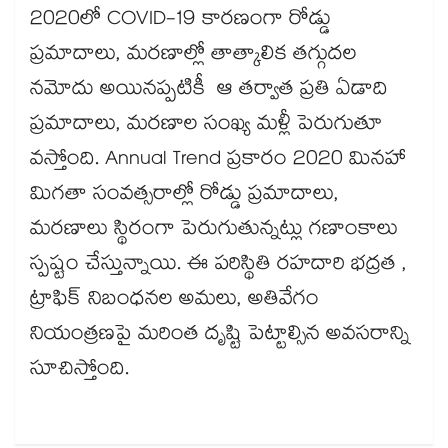
2020లో COVID-19 కారణంగా రోడ్డు
ప్రమాదాలు, మరణాల్లో తాత్కాలిక తగ్గుదల
నమోదు అయినప్పటికీ ఆ తర్వాత ప్రతి ఏడాది
ప్రమాదాలు, మరణాల సంఖ్య మళ్లీ పెరుగుతూ
వస్తోంది. Annual Trend ప్రకారం 2020 మినహా
మిగతా సంవత్సరాల్లో రోడ్డు ప్రమాదాలు,
మరణాలు స్థిరంగా పెరుగుతున్నట్లు గణాంకాలు
స్పష్టం చేస్తున్నాయి. ఈ పరిస్థితి రహదారి భద్రత ,
ట్రాఫిక్ నిబంధనల అమలు, అతివేగం
నియంత్రణపై మరింత దృష్టి పెట్టాల్సిన అవసరాన్ని
సూచిస్తోంది.