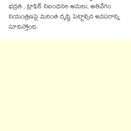
భద్రత , ట్రాఫిక్ నిబంధనల అమలు, అతివేగం
నియంత్రణపై మరింత దృష్టి పెట్టాల్సిన అవసరాన్ని
సూచిస్తోంది.