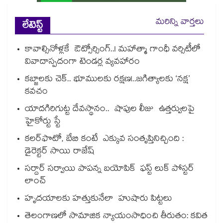
మరిన్ని వార్తలు
లేటెస్ట్
కావాల్సినోళ్లకే ఔట్సోర్సింగ్..! మహాత్మా గాంధీ వర్సిటీలో
వివాదాస్పదంగా టెండర్ల వ్యవహారం
కబ్జాలకు చెక్.. భూములకు రక్షణ!..జగిత్యాలకు ‘నక్ష’
కవచం
యాదగిరిగుట్ట దేవస్థానం.. షాపుల లీజు ఉత్తర్వులపై
హైకోర్టు స్టే
కలర్‌‌‌‌‌‌‌‌‌‌‌‌‌‌‌‌ఫొటో, బేబి కంటే ఎక్కువ సంతృప్తినిచ్చింది :
డైరెక్టర్ సాయి రాజేష్
సర్దార్ సర్వాయి పాపన్న బయోపిక్ ఫస్ట్ లుక్ పోస్టర్
లాంచ్
హృదయాలకు హత్తుకునేలా హుషారు పిట్టలు
తెలంగాణలో సామాజిక న్యాయంసాధించి తీరుతం: కవిత