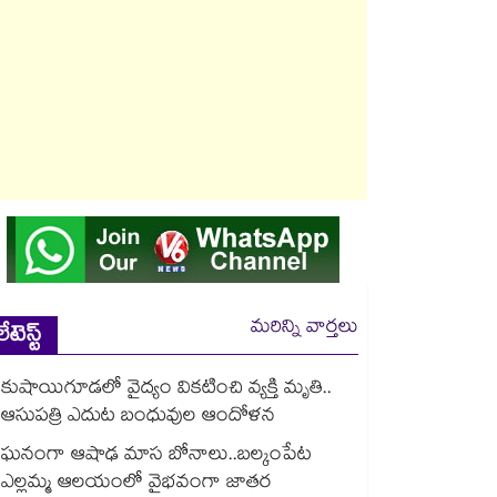
మరిన్ని వార్తలు
లేటెస్ట్
కుషాయిగూడలో వైద్యం వికటించి వ్యక్తి మృతి..
ఆసుపత్రి ఎదుట బంధువుల ఆందోళన
ఘనంగా ఆషాఢ మాస బోనాలు..బల్కంపేట
ఎల్లమ్మ ఆలయంలో వైభవంగా జాతర