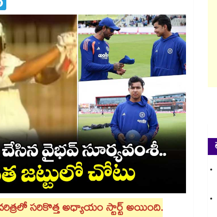
రిత్రలో సరికొత్త అధ్యాయం స్టార్ట్ అయింది.