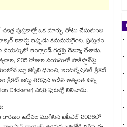
 చరిత్ర పుస్తకాల్లో ఒక మార్పు చోటు చేసుకుంది.
డూల్కర్ రికార్డు ఇప్పుడు కనుమరుగైంది. ప్రస్తుతం
 వయస్సులో ఇంగ్లాండ్ గడ్డపై డెబ్యూ చేశాడు.
్సరాల, 205 రోజుల వయసులో పాకిస్థాన్‌పై
లోనే బ్లూ జెర్సీని ధరించి, ఇంటర్నేషనల్ క్రికెట్
ల క్రికెట్ జట్టు తరఫున ఆడిన అత్యంత పిన్న
 Cricketer) చరిత్ర పుటల్లో నిలిచాడు.
ు:
నికి కారణం ఇటీవల ముగిసిన ఐపీఎల్ 2026లో