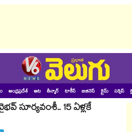
శం
ఆంధ్రప్రదేశ్
ఆట
తీన్మార్
టాకీస్
బిజినెస్
క్రైమ్
సక్సెస్
ల
న వైభవ్ సూర్యవంశీ.. 15 ఏళ్లకే