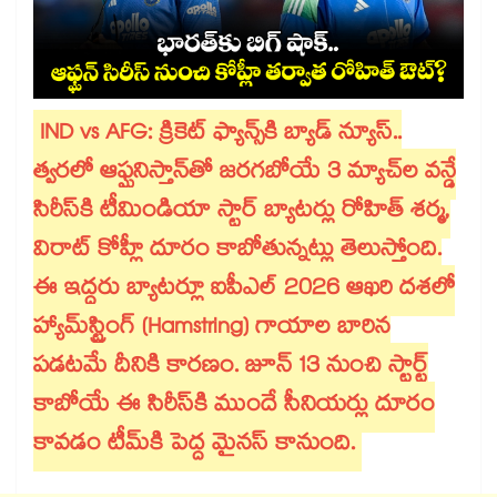
IND vs AFG: క్రికెట్ ఫ్యాన్స్‌కి బ్యాడ్ న్యూస్..
త్వరలో ఆఫ్ఘనిస్తాన్‌తో జరగబోయే 3 మ్యాచ్‌ల వన్డే
సిరీస్‌కి టీమిండియా స్టార్ బ్యాటర్లు రోహిత్ శర్మ,
విరాట్ కోహ్లీ దూరం కాబోతున్నట్లు తెలుస్తోంది.
ఈ ఇద్దరు బ్యాటర్లూ ఐపీఎల్ 2026 ఆఖరి దశలో
హ్యామ్‌స్ట్రింగ్ (Hamstring) గాయాల బారిన
పడటమే దీనికి కారణం. జూన్ 13 నుంచి స్టార్ట్
కాబోయే ఈ సిరీస్‌కి ముందే సీనియర్లు దూరం
కావడం టీమ్‌కి పెద్ద మైనస్ కానుంది.