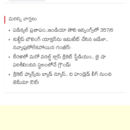
మరిన్ని వార్తలు
పడిక్కల్‌‌ ప్రతాపం..ఇండియా తొలి ఇన్నింగ్స్‌‌లో 357/6
కుల్దీప్ బౌలింగ్ యాక్షన్‌ను ఇమిటేట్ చేసిన జడేజా..
నవ్వాపుకోలేకపోయిన గంభీర్!
కేరళలో మరో వరల్డ్ క్లాస్ క్రికెట్ స్టేడియం.. జై షా
పరిశీలించిన స్థలంలోనే గ్రౌండ్!
క్రికెట్ ఫ్యాన్స్‌కు బ్యాడ్ న్యూస్.. ది హండ్రెడ్ లీగ్ నుంచి
జెమీమా ఔట్!