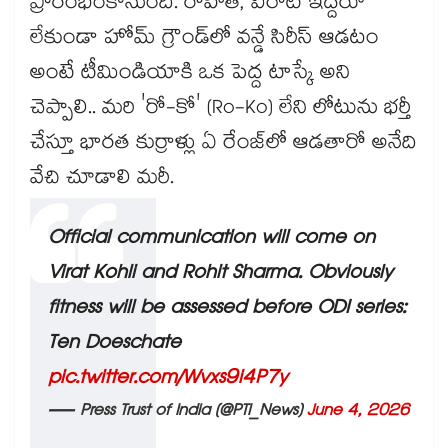
ప్రారంభంకానుంది. రోహిత్, విరాట్ ఇద్దరూ
లేకుండా హోమ్ గ్రౌండ్‌లో వన్డే సిరీస్ ఆడటం
అంటే టీమిండియాకి ఒక పెద్ద టాస్కే అని
చెప్పాలి.. మరి 'రో-కో' (Ro-Ko) లేని లోటును భర్తీ
చేస్తూ భారత కుర్రాళ్లు ఏ రేంజ్‌లో ఆడతారో అనేది
వేచి చూడాలి మరీ.
Official communication will come on
Virat Kohli and Rohit Sharma. Obviously
fitness will be assessed before ODI series:
Ten Doeschate
pic.twitter.com/Wvxs9i4P7y
— Press Trust of India (@PTI_News)
June 4, 2026