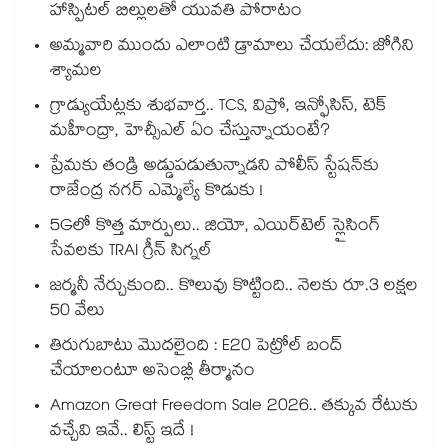
హాస్పిటల్ బిల్లులతో యువతి పోరాటం
అమ్మవారి ముందు ఎలాంటి డ్రామాలు చేయలేదు: జోగిని
శ్యామల
గ్రాడ్యుయేట్లకు శుభవార్త.. TCS, విప్రో, ఇన్ఫోసిస్, టెక్
మహీంద్రా, హెచ్సీఎల్ ఏం చేస్తున్నాయంటే?
ప్రేమకు తండ్రి అడ్డుపడుతున్నాడని పోలీస్ స్టేషన్⁪కు
రాజేంద్ర నగర్ ఎమ్మెల్యే కొడుకు !
5Gలో కొత్త మార్పులు.. జియో, ఎయిర్‌టెల్ స్లైసింగ్
సేవలకు TRAI గ్రీన్ సిగ్నల్
జర్మనీ నేర్చుకుంది.. కొలువు కొట్టింది.. నెలకు రూ.3 లక్షల
50 వేలు
తిరుగుబాటు మొదలైంది : E20 పెట్రోల్ బంద్
చేయాలంటూ అసెంబ్లీ తీర్మానం
Amazon Great Freedom Sale 2026.. తక్కువ రేటుకు
వచ్చేవి ఇవే.. లిస్ట్ ఇదే !