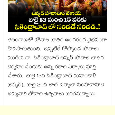
తెలంగాణలో బోనాల జాతర అంగరంగ వైభవంగా
కొనసాగుతుంది. ఇప్పటికే గోల్కొండ బోనాలు
ముగియగా సికింద్రాబాద్​ లష్కర్​ బోనాల జాతర
నిర్వహించేందుకు అన్ని రకాల ఏర్పాట్లు పూర్తి
చేశారు. జులై 13న సికింద్రాబాద్ మహంకాళి
(లష్కర్).. జులై 20న లాల్ దర్వాజా సింహవాహిని
అమ్మవారి బోనాల ఉత్సవాలు జరగనున్నాయి.