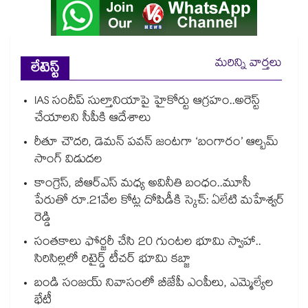
మరిన్ని వార్తలు
లేటెస్ట్
IAS సందీప్ సుల్తానియాపై హైకోర్టు ఆగ్రహం..అరెస్ట్
చేయాలని సీపీకి ఆదేశాలు
రీతూ చౌదరి, డెమన్ పవన్ జంటగా ‘బంగారం’ ఆల్బమ్
సాంగ్ విడుదల
కాంగ్రెస్, బీఆర్ఎస్ మధ్య అవినీతి బంధం..మూసీ
పేరుతో రూ.21వేల కోట్ల దోపిడీకి స్కెచ్: ఏలేటి మహేశ్వర్
రెడ్డి
సంతకాలు ఫోర్జరీ చేసి 20 గుంటల భూమి స్వాహా..
సిరిసిల్లలో రిటైర్డ్ టీచర్ భూమి కబ్జా
బండి సంజయ్ నివాసంలో బీజేపీ ఎంపీలు, ఎమ్మెల్యేల
భేటీ