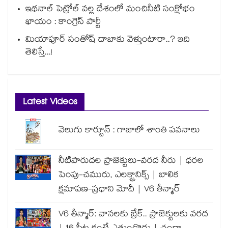
ఇథనాల్ పెట్రోల్ వల్ల దేశంలో మంచినీటి సంక్షోభం
ఖాయం : కాంగ్రెస్ పార్టీ
మియాపూర్ సంతోష్ దాబాకు వెళ్తుంటారా..? ఇది
తెలిస్తే...!
Latest Videos
వెలుగు కార్టూన్ : గాజాలో శాంతి పవనాలు
నీటిపారుదల ప్రాజెక్టులు-వరద నీరు | ధరల
పెంపు-చమురు, ఎలక్ట్రానిక్స్ | బాలిక
క్షమాపణ-ప్రధాని మోదీ | V6 తీన్మార్
V6 తీన్మార్: వానలకు బ్రేక్.. ప్రాజెక్టులకు వరద