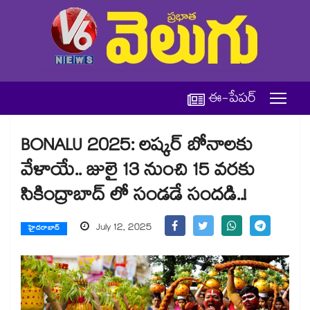
ఈ-పేపర్
BONALU 2025: లష్కర్ బోనాలకు
వేళాయే.. జులై 13 నుంచి 15 వరకు
సికింద్రాబాద్ లో సండడే సందడి..!
July 12, 2025
హైదరాబాద్