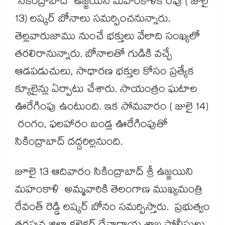
సికింద్రాబాద్​ ఉజ్జయిని మహంకాళికి రేపు ( జులై
13) లష్కర్​ బోనాలు సమర్పించనున్నారు.
తెల్లవారుజాము నుంచే భక్తులు వేలాది సంఖ్యలో
తరలిరానున్నారు. బోనాలతో గుడికి వచ్చే
ఆడపడుచులు, సాధారణ భక్తుల కోసం ప్రత్యేక
క్యూలైన్లు ఏర్పాటు చేశారు. సాయంత్రం ఘటాల
ఊరేగింపు ఉంటుంది. ఇక సోమవారం ( జులై 14)
రంగం, ఫలహారం బండ్ల ఊరేగింపుతో
సికింద్రాబాద్ దద్దరిల్లనుంది.
జూలై 13 ఆదివారం సికింద్రాబాద్ శ్రీ ఉజ్జయిని
మహంకాళి అమ్మవారికి తెలంగాణ ముఖ్యమంత్రి
రేవంత్ రెడ్డి లష్కర్ బోనం సమర్పిస్తారు. ప్రభుత్వం