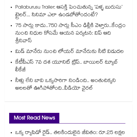
Pallaburusu Trailer: ఆసక్తి పెంచుతున్న ‘పళ్ళ బురుసు’
ట్రైలర్... సినిమా ఎలా ఉండబోతోందంటే?
75 సార్లు కాదు..75‌‌‌‌‌‌‌‌0 సార్లు సీఎం ఢిల్లీకి వెళ్తారు..కేంద్రం
నుంచి నిధుల కోసమే ఆయన పర్యటన: విప్ ఆది
శ్రీనివాస్
మిడ్ మానేరు నుంచి లోయర్ మానేరుకు నీటి విడుదల
కేటీపీఎస్ 7వ దశ యూనిట్ ట్రిప్.. బాయిలర్ ట్యూబ్
లీకేజీ
నీళ్లు లేని బావి ఒక్కసారిగా నిండింది.. అంతుచిక్కని
అలలతో ఊగిపోతోంది..వీడియో వైరల్
Most Read News
ఒక్క ర్యాపిడో రైడ్.. తలకిందులైన జీవితం: రూ.25 లక్షల