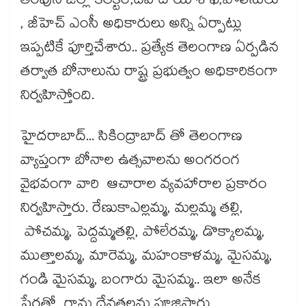
తరపున జిల్లా కలెక్టర్,దేవాదాయ శాఖ,పోలీసులు
, జీహెచ్ ఎంసీ అధికారులు అన్ని ఏర్పాట్లు
ఇప్పటికే పూర్తిచేశారు.. ప్రత్యేక తెలంగాణ ఏర్పడిన
తర్వాత బోనాలును రాష్ట్ర ప్రభుత్వం అధికారికంగా
నిర్వహిస్తోంది.
హైదరాబాద్​... సికింద్రాబాద్​ తో తెలంగాణ
వ్యాప్తంగా బోనాల ఉత్సవాలను అంగరంగ
వైభవంగా వారి ఆచారాల వ్యవహారాల ప్రకారం
నిర్వహిస్తారు. రేణుకాఎల్లమ్మ, మల్లమ్మ తల్లి,
పోచమ్మ, పెద్దమ్మతల్లి, పోలేరమ్మ, డొక్కాలమ్మ,
ముత్తాలమ్మ, మారెమ్మ, మహంకాళమ్మ, మైసమ్మ,
గండి మైసమ్మ, బంగారు మైసమ్మ.. ఇలా అనేక
పేర్లతో గ్రామ దేవతలను పూజిస్తారు.