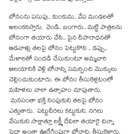
బోనంను పసుపు.. కుంకుమ.. వేప మండలతో
అలంకరిస్తారు. వెండి.. బంగారు.. మట్టి పాత్రలను
బోనంగా తయారు చేసి.. పైన దీపారాధనతో
ఆడవాళ్లు తలపై బోనం పెట్టుకొని .. డప్పు..
మేళాలతో సందడి చేసుకుంటూ అమ్మవారి
ఆలయానికి వెళ్లి బోనాన్ని సమర్పించి మొక్కులు
చెల్లించుకుంటారు. ఈ బోనం తీసుకెళ్లటంలో
మహిళలు చాలా ఉత్సాహం చూపుతారు.
మనసంతా భక్తి నింపుకుని తలపై బోనం
ఎత్తుతారు. పట్టుచీరలు కట్టుకుని, నగలు
వేసుకుని సాక్షాత్తూ లక్ష్మీ దేవిలా తయారై చిన్నా
పెద్దా అంతా ఊరేగింపుగా బోనాన్ని తీసుకెళ్తారు.