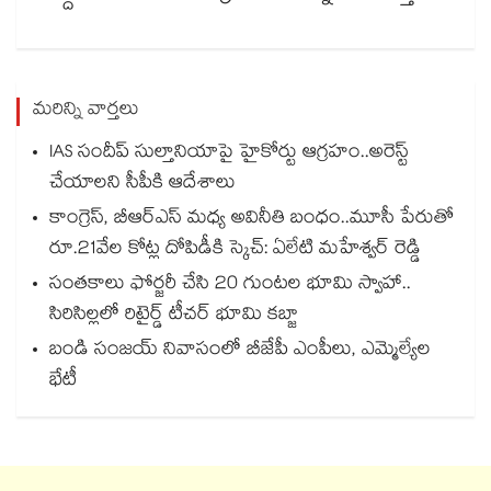
మరిన్ని వార్తలు
IAS సందీప్ సుల్తానియాపై హైకోర్టు ఆగ్రహం..అరెస్ట్
చేయాలని సీపీకి ఆదేశాలు
కాంగ్రెస్, బీఆర్ఎస్ మధ్య అవినీతి బంధం..మూసీ పేరుతో
రూ.21వేల కోట్ల దోపిడీకి స్కెచ్: ఏలేటి మహేశ్వర్ రెడ్డి
సంతకాలు ఫోర్జరీ చేసి 20 గుంటల భూమి స్వాహా..
సిరిసిల్లలో రిటైర్డ్ టీచర్ భూమి కబ్జా
బండి సంజయ్ నివాసంలో బీజేపీ ఎంపీలు, ఎమ్మెల్యేల
భేటీ