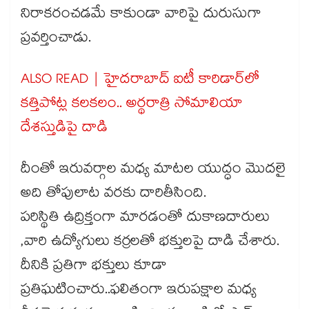
నిరాకరంచడమే కాకుండా వారిపై దురుసుగా
ప్రవర్తించాడు.
ALSO READ | హైదరాబాద్ ఐటీ కారిడార్‎లో
కత్తిపోట్ల కలకలం.. అర్థరాత్రి సోమాలియా
దేశస్తుడిపై దాడి
దీంతో ఇరువర్గాల మధ్య మాటల యుద్ధం మొదలై
అది తోపులాట వరకు దారితీసింది.
పరిస్థితి ఉద్రిక్తంగా మారడంతో దుకాణదారులు
,వారి ఉద్యోగులు కర్రలతో భక్తులపై దాడి చేశారు.
దీనికి ప్రతిగా భక్తులు కూడా
ప్రతిఘటించారు..ఫలితంగా ఇరుపక్షాల మధ్య