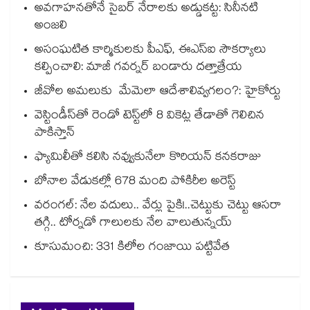
అవగాహనతోనే సైబర్ నేరాలకు అడ్డుకట్ట: సినీనటి
అంజలి
అసంఘటిత కార్మికులకు పీఎఫ్, ఈఎస్ఐ సౌకర్యాలు
కల్పించాలి: మాజీ గవర్నర్ బండారు దత్తాత్రేయ
జీవోల అమలుకు మేమెలా ఆదేశాలివ్వగలం?: హైకోర్టు
వెస్టిండీస్‌తో రెండో టెస్ట్‌లో 8 వికెట్ల తేడాతో గెలిచిన
పాకిస్తాన్
ఫ్యామిలీతో కలిసి నవ్వుకునేలా కొరియన్ కనకరాజు
బోనాల వేడుకల్లో 678 మంది పోకిరీల అరెస్ట్
వరంగల్‍: నేల వదులు.. వేర్లు పైకి!..చెట్టుకు చెట్టు ఆసరా
తగ్గి.. టోర్నడో గాలులకు నేల వాలుతున్నయ్
కూసుమంచి: 331 కిలోల గంజాయి పట్టివేత