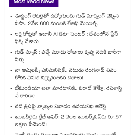
Most Read News
ఊస్టింగ్ లెటర్లతో ఉద్యోగులకు గుడ్ మార్నింగ్ చెప్పిన
వీసా.. 2వేల 600 మందికి లేఆఫ్ మెయిల్స్
లక్ష కోట్లతో అదానీ AI డేటా సెంటర్ : దేశంలోనే ప్లేస్
ఫిక్స్ చేశారు
గుడ్ న్యూస్ : వచ్చే మూడు రోజులు కృష్ణా నదికి భారీగా
నీళ్లు
నా ఆస్తులన్నీ పనిమనిషికే.. నటుడు రంగనాథ్ చివరి
కోరిక వెనుక దిగ్భ్రాంతికర నిజాలు!
టీమిండియా అలా మారటానికి.. విరాట్ కోహ్లీ, రవిశాస్త్రి
నే కారణం
నటి త్రిషపై వ్యాఖ్యల వివాదం ఉదయనిధి అరెస్ట్
ఇంజనీర్లకు క్రేజీ ఆఫర్: 2 నెలల ఇంటర్న్‌షిప్‌కు రూ.57
లక్షలు పేమెంట్!