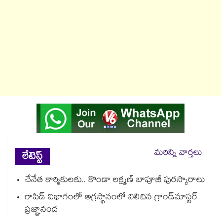
మరిన్ని వార్తలు
లేటెస్ట్
చేనేత కార్మికులకు.. కొండా లక్ష్మణ్ బాపూజీ పురస్కారాలు
రాపిడ్ విభాగంలో అగ్రస్థానంలో నిలిచిన గ్రాండ్‌మాస్టర్
ప్రజ్ఞానంద