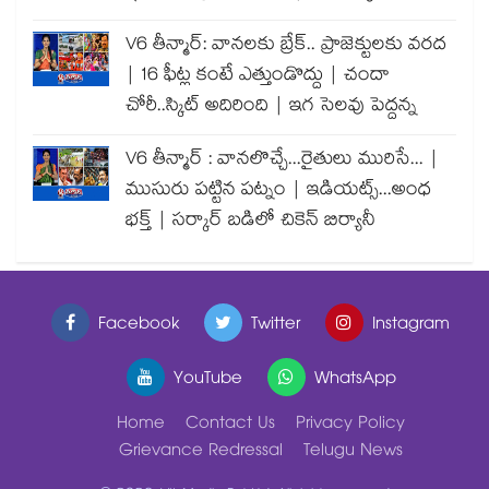
V6 తీన్మార్: వానలకు బ్రేక్.. ప్రాజెక్టులకు వరద
| 16 ఫీట్ల కంటే ఎత్తుండొద్దు | చందా
చోరీ..స్కిట్ అదిరింది | ఇగ సెలవు పెద్దన్న
V6 తీన్మార్ : వానలొచ్చే...రైతులు మురిసే... |
ముసురు పట్టిన పట్నం | ఇడియట్స్...అంధ
భక్త్ | సర్కార్ బడిలో చికెన్ బిర్యానీ
Facebook
Twitter
Instagram
YouTube
WhatsApp
Home
Contact Us
Privacy Policy
Grievance Redressal
Telugu News