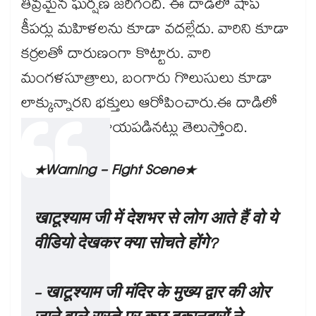
తీవ్రమైన ఘర్షణ జరిగింది. ఈ దాడిలో షాప్
కీపర్లు మహిళలను కూడా వదల్లేదు. వారిని కూడా
కర్రలతో దారుణంగా కొట్టారు. వారి
మంగళసూత్రాలు, బంగారు గొలుసులు కూడా
లాక్కున్నారని భక్తులు ఆరోపించారు.ఈ దాడిలో
పిల్లలు కూడా గాయపడినట్లు తెలుస్తోంది.
*Warning - Fight Scene*
खाटूश्याम जी में देशभर से लोग आते हैं वो ये
वीडियो देखकर क्या सोचते होंगे?
- खाटूश्याम जी मंदिर के मुख्य द्वार की ओर