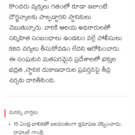
కొందరు వ్యక్తులు గతంలో కూడా ఇలాంటి
దౌర్జన్యాలకు పాల్పడ్డారని స్థానికులు
చెబుతున్నారు. వారికి ఆలయ అధికారులతో
సన్నిహిత సంబంధాలు ఉండటం వల్లే పోలీసులు
కఠిన చర్యలు తీసుకోవడం లేదని ఆరోపించారు.
ఈ సంఘటన మతపరమైన ప్రదేశాలలో భక్తుల
భద్రత ,స్థానిక దుకాణదారుల ప్రవర్తనపై తీవ్ర
చర్చకు దారితీసింది.
మరిన్ని వార్తలు
15 ఏండ్ల బాలికతో బలవంతంగా క్షమాపణ చెప్పించారు:
రాహుల్ గాంధీ