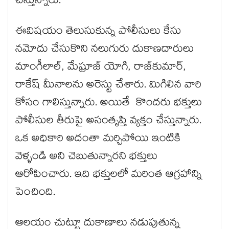
చేస్తున్నారు.
ఈవిషయం తెలుసుకున్న పోలీసులు కేసు
నమోదు చేసుకొని నలుగురు దుకాణదారులు
మాంగీలాల్, మేఘ్రాజ్ యోగి, రాజ్‌కుమార్,
రాకేష్ మీనాలను అరెస్టు చేశారు. మిగిలిన వారి
కోసం గాలిస్తున్నారు. అయితే కొందరు భక్తులు
పోలీసుల తీరుపై అసంతృప్తి వ్యక్తం చేస్తున్నారు.
ఒక అధికారి అదంతా మర్చిపోయి ఇంటికి
వెళ్ళండి అని చెబుతున్నారని భక్తులు
ఆరోపించారు. ఇది భక్తులలో మరింత ఆగ్రహాన్ని
పెంచింది.
ఆలయం చుట్టూ దుకాణాలు నడుపుతున్న