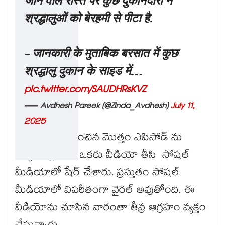
जाने वाले रास्ते पर कुछ दुकानदारों ने
श्रद्धालुओं को बेरहमी से पीटा है.
- जानकारी के मुताबिक बरसात में कुछ
श्रद्धालु दुकान के साइड में…
pic.twitter.com/SAUDHRsKVZ
— Avdhesh Pareek (@Zinda_Avdhesh)
July 11,
2025
దాడికి సంబంధించిన మొత్తం ఎపిసోడ్ ను
అక్కడున్న వారు ఒకరు వీడియో తీసి సోషల్
మీడియాలో షేర్ చేశారు. ప్రస్తుతం సోషల్
మీడియాలో విపరీతంగా వైరల్ అవుతోంది. ఈ
వీడియోను చూసిన వారంతా తీవ్ర ఆగ్రహం వ్యక్తం