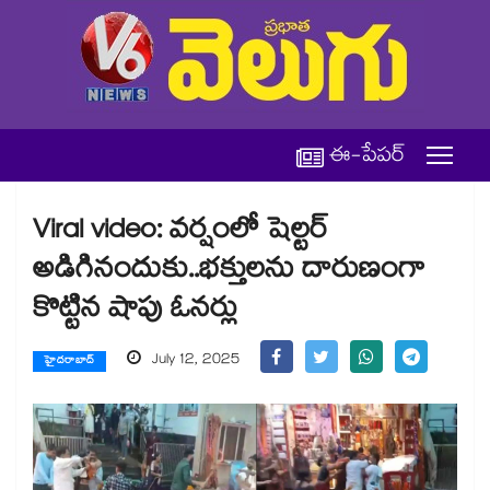
ఈ-పేపర్
Viral video: వర్షంలో షెల్టర్
అడిగినందుకు..భక్తులను దారుణంగా
కొట్టిన షాపు ఓనర్లు
July 12, 2025
హైదరాబాద్