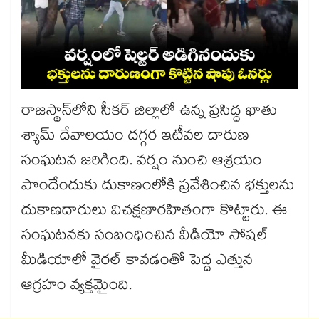
రాజస్థాన్‌లోని సీకర్ జిల్లాలో ఉన్న ప్రసిద్ధ ఖాతు
శ్యామ్ దేవాలయం దగ్గర ఇటీవల దారుణ
సంఘటన జరిగింది. వర్షం నుంచి ఆశ్రయం
పొందేందుకు దుకాణంలోకి ప్రవేశించిన భక్తులను
దుకాణదారులు విచక్షణారహితంగా కొట్టారు. ఈ
సంఘటనకు సంబంధించిన వీడియో సోషల్
మీడియాలో వైరల్ కావడంతో పెద్ద ఎత్తున
ఆగ్రహం వ్యక్తమైంది.