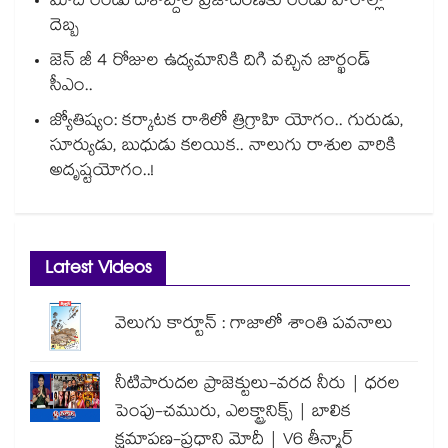
మోదీ రెండు దశాబ్దాల ప్రజాదరణకు రెండు వారాల్లో
దెబ్బ
జెన్ జీ 4 రోజుల ఉద్యమానికి దిగి వచ్చిన జార్ఖండ్
సీఎం..
జ్యోతిష్యం: కర్కాటక రాశిలో త్రిగ్రాహి యోగం.. గురుడు,
సూర్యుడు, బుధుడు కలయిక.. నాలుగు రాశుల వారికి
అదృష్టయోగం..!
Latest Videos
వెలుగు కార్టూన్ : గాజాలో శాంతి పవనాలు
నీటిపారుదల ప్రాజెక్టులు-వరద నీరు | ధరల
పెంపు-చమురు, ఎలక్ట్రానిక్స్ | బాలిక
క్షమాపణ-ప్రధాని మోదీ | V6 తీన్మార్