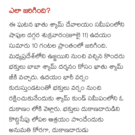
ఎలా జరిగింది?
ఈ ఘటన ఖాతు శ్యామ్ దేవాలయం సమీపంలోని
షాపుల దగ్గర శుక్రవారం(జూలై 11) ఉదయం
సుమారు 10 గంటల ప్రాంతంలో జరిగింది.
మధ్యప్రదేశ్‌లోని ఉజ్జయిని నుంచి వచ్చిన కొందరు
భక్తులు బాబా శ్యామ్ దర్శనం కోసం ఖాతు శ్యామ్
జీకి వచ్చారు. ఉదయం భారీ వర్షం
కురుస్తుండటంతో భక్తులు వర్షం నుంచి
రక్షించుకునేందుకు శ్యామ్ కుండ్ సమీపంలోని ఓ
దుకాణం లోకి వెళ్లారు. భక్తులు దుకాణదారుడిని
కొద్దిసేపు లోపల ఆశ్రయం పొందేందుకు
అనుమతి కోరగా, దుకాణదారుడు