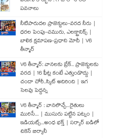
వెలుగు కార్టూన్ : గాజాలో శాంతి
పవనాలు
నీటిపారుదల ప్రాజెక్టులు-వరద నీరు |
ధరల పెంపు-చమురు, ఎలక్ట్రానిక్స్ |
బాలిక క్షమాపణ-ప్రధాని మోదీ | V6
తీన్మార్
V6 తీన్మార్: వానలకు బ్రేక్.. ప్రాజెక్టులకు
వరద | 16 ఫీట్ల కంటే ఎత్తుండొద్దు |
చందా చోరీ..స్కిట్ అదిరింది | ఇగ
సెలవు పెద్దన్న
V6 తీన్మార్ : వానలొచ్చే...రైతులు
మురిసే... | ముసురు పట్టిన పట్నం |
ఇడియట్స్...అంధ భక్త్ | సర్కార్ బడిలో
చికెన్ బిర్యానీ