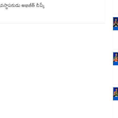
వస్థాపకుడు అభిజీత్ దీప్కే