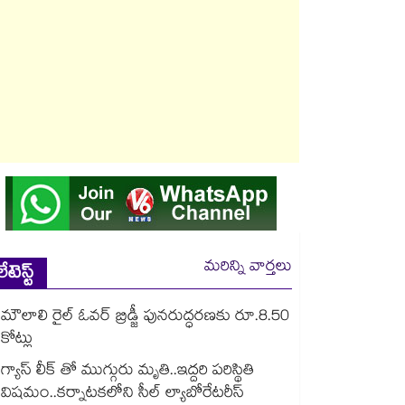
మరిన్ని వార్తలు
లేటెస్ట్
మౌలాలి రైల్ ఓవర్ బ్రిడ్జీ పునరుద్ధరణకు రూ.8.50
కోట్లు
గ్యాస్ లీక్ తో ముగ్గురు మృతి..ఇద్దరి పరిస్థితి
విషమం..కర్నాటకలోని సీల్ ల్యాబోరేటరీస్