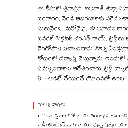
ఈ కేసులో శ్రీవాస్తవ, అవినాశ్ శుక్లా సహా
బంగారం, వెండి ఆభరణాలకు సరైన రిక
సులువైంది. మరోవైపు, ఈ వివాదం కారణ
జనరల్ సెక్రటరీ చంపత్ రాయ్, ట్రస్టీలు 
రెండోసారి విచారించారు. కొన్ని ఏండ్లుగ
కోణంలో దర్యాప్తు చేస్తున్నారు. ఇందులో 
సమర్పించాలని ఆదేశించారు. ట్రస్ట్ వార్షి
రీ-–ఆడిట్ చేయించే యోచనలో ఉంది.
మరిన్ని వార్తలు
15 ఏండ్ల బాలికతో బలవంతంగా క్షమాపణ చెప్
డీలిమిటేషన్, మహిళా రిజర్వేషన్పై ప్రత్యేక సమ