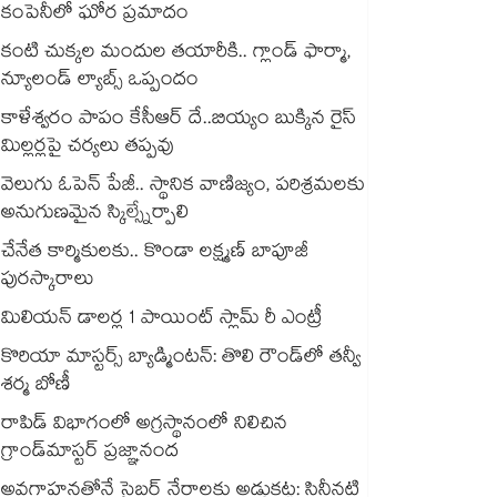
కంపెనీలో ఘోర ప్రమాదం
కంటి చుక్కల మందుల తయారీకి.. గ్లాండ్ ఫార్మా,
న్యూలండ్ ల్యాబ్స్ ఒప్పందం
కాళేశ్వరం పాపం కేసీఆర్ దే..బియ్యం బుక్కిన రైస్
మిల్లర్లపై చర్యలు తప్పవు
వెలుగు ఓపెన్ పేజీ.. స్థానిక వాణిజ్యం, పరిశ్రమలకు
అనుగుణమైన స్కిల్స్నేర్పాలి
చేనేత కార్మికులకు.. కొండా లక్ష్మణ్ బాపూజీ
పురస్కారాలు
మిలియన్‌‌‌‌‌‌‌‌‌‌‌‌‌‌‌‌ డాలర్ల 1 పాయింట్‌‌‌‌‌‌‌‌‌‌‌‌‌‌‌‌ స్లామ్‌‌‌‌‌‌‌‌‌‌‌‌‌‌‌‌ రీ ఎంట్రీ
కొరియా మాస్టర్స్ బ్యాడ్మింటన్: తొలి రౌండ్‌లో తన్వీ
శర్మ బోణీ
రాపిడ్ విభాగంలో అగ్రస్థానంలో నిలిచిన
గ్రాండ్‌మాస్టర్ ప్రజ్ఞానంద
అవగాహనతోనే సైబర్ నేరాలకు అడ్డుకట్ట: సినీనటి