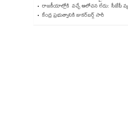
రాజకీయాల్లోకి వచ్చే ఆలోచన లేదు: సీజేపీ వ్య
కేంద్ర ప్రభుత్వానికి జుకర్‌‌‌‌‌‌‌‌‌‌‌‌‌‌‌‌‌‌‌‌‌‌‌‌‌‌‌‌‌‌‌‌బర్గ్ సారీ