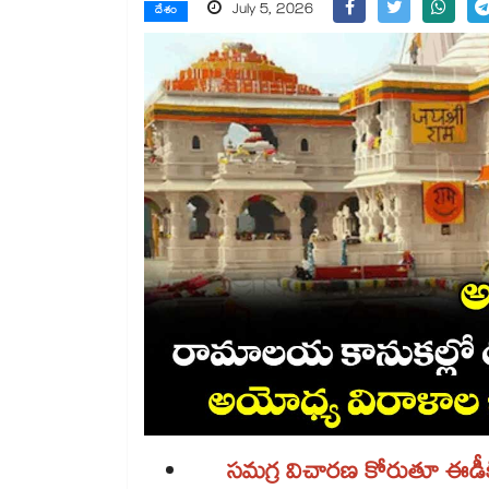
July 5, 2026
దేశం
సమగ్ర విచారణ కోరుతూ ఈడీకి