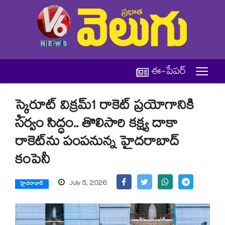
ఈ-పేపర్
స్కైరూట్ విక్రమ్1 రాకెట్ ప్రయోగానికి
సర్వం సిద్ధం.. తొలిసారి కక్ష్య దాకా
రాకెట్‌‌ను పంపనున్న హైదరాబాద్
కంపెనీ
July 5, 2026
హైదరాబాద్