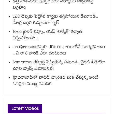
ఢిల్లీ పోలీసుల్లా ప్రవర్తించకు: సెక్యూరిటీ సిబ్బందిపై
ఆగ్రహం
E20 దెబ్బకు పెట్రోల్ కార్లకు తగ్గిపోయిన డిమాండ్..
డీలర్ల దగ్గర కుప్పలుగా స్టాక్
Toxic ట్రైలర్ రివ్యూ.. యష్ ‘టాక్సిక్’ తర్వాత
ఏమైపోతాడో..!
వారఫలాలు(ఆగస్టు9–15): ఈ వారంలోనే సూర్యగ్రహణం
.. ఏ రాశి వారికి ఎలా ఉంటుంది!
Samantha: కన్నీళ్లు పెట్టుకున్న సమంత.. వైరల్ వీడియో
చూసి ఫ్యాన్స్ ఎమోషనల్!
హైదరాబాద్⁪లో వాటర్ ట్యాంకర్ బుక్ చేస్తున్న ఇంటి
ఓనర్లకు ముఖ్య గమనిక
Latest Videos